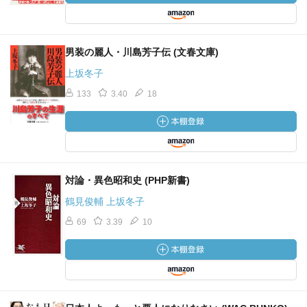
男装の麗人・川島芳子伝 (文春文庫)
上坂冬子
133
3.40
18
対論・異色昭和史 (PHP新書)
鶴見俊輔 上坂冬子
69
3.39
10