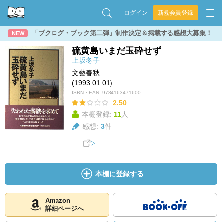
ログイン
新規会員登録
「ブクログ・ブック第二弾」制作決定＆掲載する感想大募集！
NEW
硫黄島いまだ玉砕せず
上坂冬子
文藝春秋
(1993.01.01)
ISBN・EAN:
9784163471600
2.50
本棚登録:
11
人
感想:
3
件
本棚に登録する
Amazon
詳細ページへ