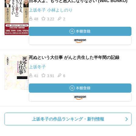
日本人よ、もっと悪人になりなさい (WAC BUNKO)
上坂冬子 小林よしのり
48
3.22
2
死ぬという大仕事 がんと共生した半年間の記録
上坂冬子
41
3.91
6
上坂冬子の作品ランキング・新刊情報