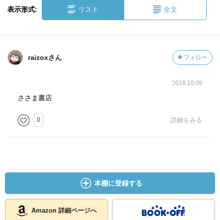
表示形式:
リスト
全文
raizoxさん
フォロー
2018.10.09
ささま書店
0
詳細をみる
本棚に登録する
Amazon 詳細ページへ