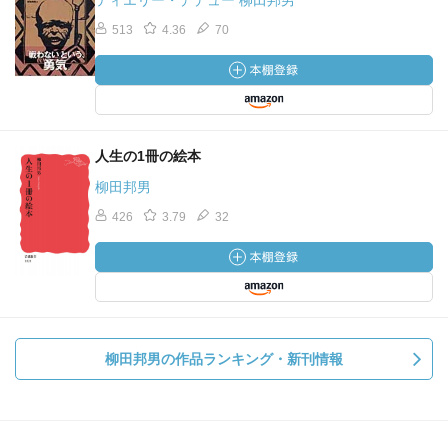
ティエリー・デデュー 柳田邦男
513
4.36
70
人生の1冊の絵本
柳田邦男
426
3.79
32
柳田邦男の作品ランキング・新刊情報