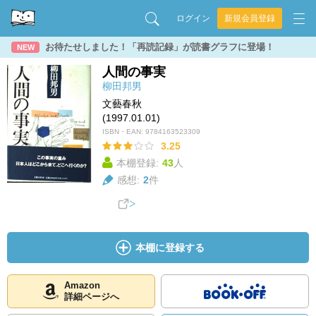
ログイン
新規会員登録
お待たせしました！「再読記録」が読書グラフに登場！
NEW
人間の事実
柳田邦男
文藝春秋
(1997.01.01)
ISBN・EAN:
9784163523309
3.25
本棚登録:
43
人
感想:
2
件
本棚に登録する
Amazon
詳細ページへ