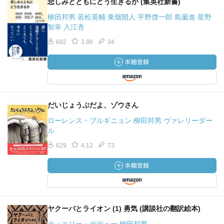
悲しみとともにどう生きるか (集英社新書)
柳田邦男 若松英輔 東畑開人 平野啓一郎 島薗進 星野
智幸 入江杏
682
3.86
34
だいじょうぶだよ、ゾウさん
ローレンス・ブルギニョン 柳田邦男 ヴァレリーダー
ル
629
4.12
73
ヤクーバとライオン (1) 勇気 (講談社の翻訳絵本)