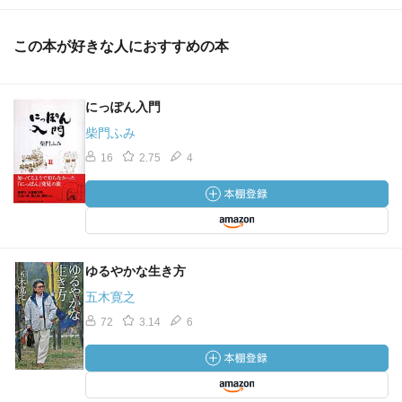
この本が好きな人におすすめの本
にっぽん入門
柴門ふみ
16
2.75
4
ゆるやかな生き方
五木寛之
72
3.14
6