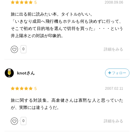
5
2008.09.06
旅に出る前に読みたい本。タイトルがいい。
「いきなり成田へ飛行機もホテルも何も決めずに行って、
そこで初めて目的地を選んで切符を買った」・・・という
井上陽水との対談が印象的。
0
詳細をみる
knotさん
フォロー
5
2007.02.11
旅に関する対談集。高倉健さんは寡黙な人と思っていた
が、実際には違うようだ。
0
詳細をみる