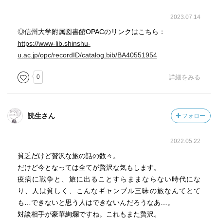
2023.07.14
◎信州大学附属図書館OPACのリンクはこちら：
https://www-lib.shinshu-
u.ac.jp/opc/recordID/catalog.bib/BA40551954
0
詳細をみる
読生さん
フォロー
2022.05.22
貧乏だけど贅沢な旅の話の数々。
だけど今となっては全てが贅沢な気もします。
疫病に戦争と、旅に出ることすらままならない時代にな
り、人は貧しく、こんなギャンブル三昧の旅なんてとて
も…できないと思う人はできないんだろうなあ…。
対談相手が豪華絢爛ですね。これもまた贅沢。