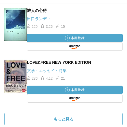
旅人の心得
田口ランディ
129
3.26
15
LOVE&FREE NEW YORK EDITION
文学・エッセイ・詩集
236
4.12
21
もっと見る