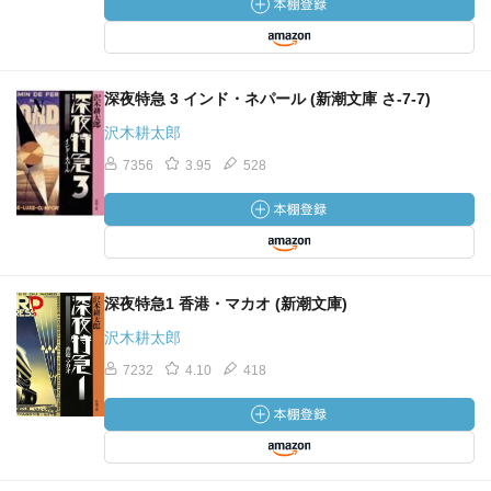
深夜特急 3 インド・ネパール (新潮文庫 さ-7-7)
沢木耕太郎
7356
3.95
528
深夜特急1 香港・マカオ (新潮文庫)
沢木耕太郎
7232
4.10
418