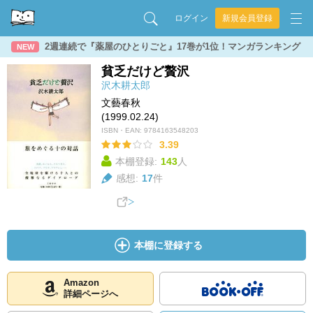
ログイン
新規会員登録
2週連続で『薬屋のひとりごと』17巻が1位！マンガランキング
NEW
貧乏だけど贅沢
沢木耕太郎
文藝春秋
(1999.02.24)
ISBN・EAN:
9784163548203
3.39
本棚登録:
143
人
感想:
17
件
本棚に登録する
Amazon
詳細ページへ