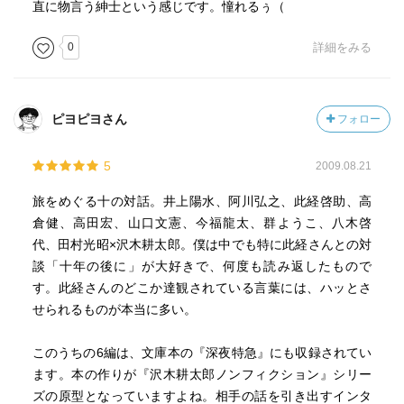
直に物言う紳士という感じです。憧れるぅ（
0
詳細をみる
ピヨピヨさん
フォロー
5
2009.08.21
旅をめぐる十の対話。井上陽水、阿川弘之、此経啓助、高
倉健、高田宏、山口文憲、今福龍太、群ようこ、八木啓
代、田村光昭×沢木耕太郎。僕は中でも特に此経さんとの対
談「十年の後に」が大好きで、何度も読み返したもので
す。此経さんのどこか達観されている言葉には、ハッとさ
せられるものが本当に多い。
このうちの6編は、文庫本の『深夜特急』にも収録されてい
ます。本の作りが『沢木耕太郎ノンフィクション』シリー
ズの原型となっていますよね。相手の話を引き出すインタ