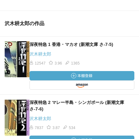
沢木耕太郎の作品
深夜特急 1 香港・マカオ (新潮文庫 さ-7-5)
沢木耕太郎
12547
3.96
1365
深夜特急 2 マレー半島・シンガポール (新潮文庫
さ-7-6)
沢木耕太郎
7837
3.87
534