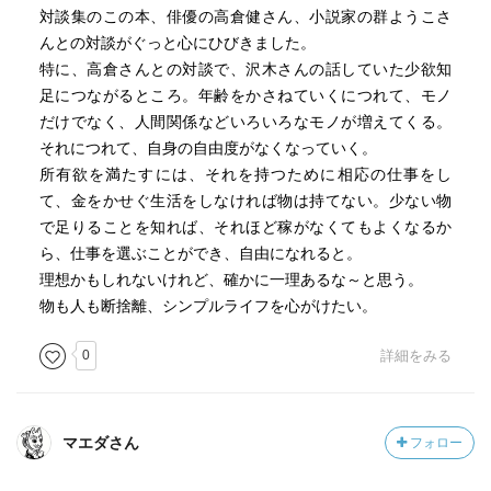
対談集のこの本、俳優の高倉健さん、小説家の群ようこさ
んとの対談がぐっと心にひびきました。
特に、高倉さんとの対談で、沢木さんの話していた少欲知
足につながるところ。年齢をかさねていくにつれて、モノ
だけでなく、人間関係などいろいろなモノが増えてくる。
それにつれて、自身の自由度がなくなっていく。
所有欲を満たすには、それを持つために相応の仕事をし
て、金をかせぐ生活をしなければ物は持てない。少ない物
で足りることを知れば、それほど稼がなくてもよくなるか
ら、仕事を選ぶことができ、自由になれると。
理想かもしれないけれど、確かに一理あるな～と思う。
物も人も断捨離、シンプルライフを心がけたい。
0
詳細をみる
マエダさん
フォロー