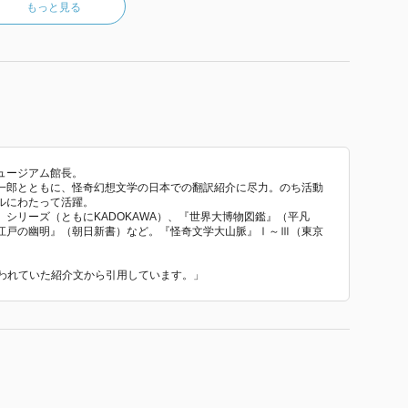
もっと見る
。
発売したが、明治18年にファウンテンペンを輸入した
なみ、「万年筆」命名されて売られたそうだ。
ュージアム館長。
一郎とともに、怪奇幻想文学の日本での翻訳紹介に尽力。のち活動
ルにわたって活躍。
シリーズ（ともにKADOKAWA）、『世界大博物図鑑』（平凡
江戸の幽明』（朝日新書）など。『怪奇文学大山脈』Ⅰ～Ⅲ（東京
で使われていた紹介文から引用しています。」
った。