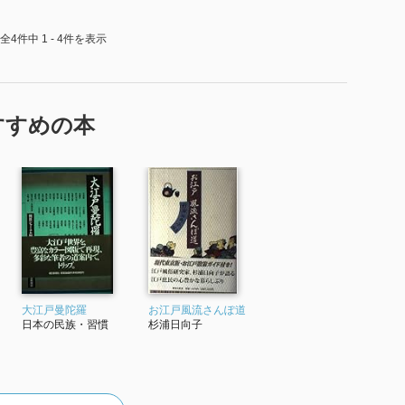
全4件中 1 - 4件を表示
それは、手荷物検査。
すすめの本
るのと同じ。
大江戸曼陀羅
お江戸風流さんぽ道
日本の民族・習慣
杉浦日向子