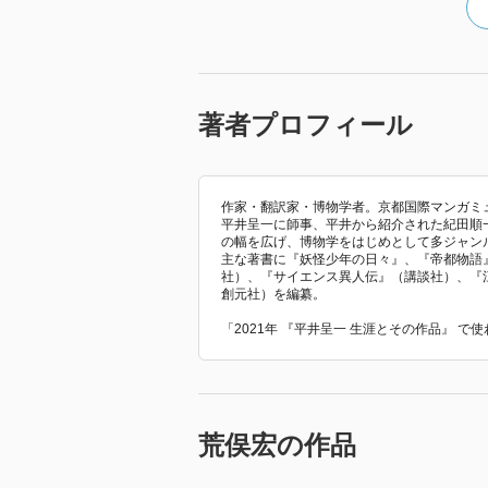
日本橋で目立つのは高島屋と丸善
著者プロフィール
丸善は、西洋の珍しい物を輸入して
際、販売を担当した金沢万吉にち
作家・翻訳家・博物学者。京都国際マンガミ
平井呈一に師事、平井から紹介された紀田順
の幅を広げ、博物学をはじめとして多ジャン
主な著書に『妖怪少年の日々』、『帝都物語』
社）、『サイエンス異人伝』（講談社）、『
創元社）を編纂。
「2021年 『平井呈一 生涯とその作品』 
そんな由来があったとは知らなか
荒俣宏の作品