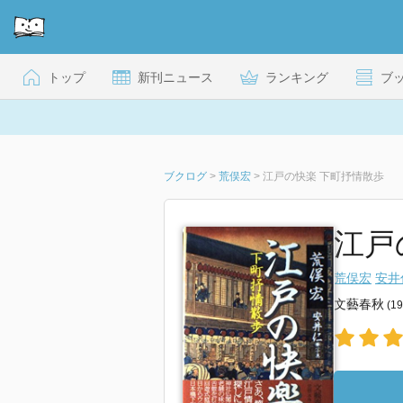
トップ
新刊ニュース
ランキング
ブ
ブクログ
>
荒俣宏
>
江戸の快楽 下町抒情散歩
江戸
荒俣宏
安井
文藝春秋
(1