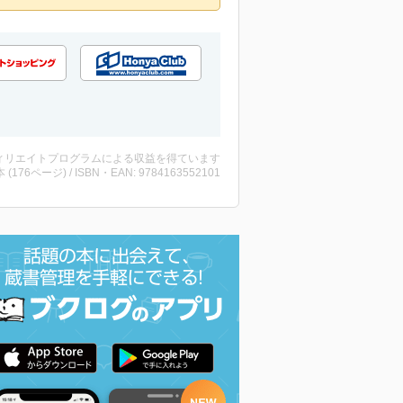
ィリエイトプログラムによる収益を得ています
・本 (176ページ) / ISBN・EAN: 9784163552101