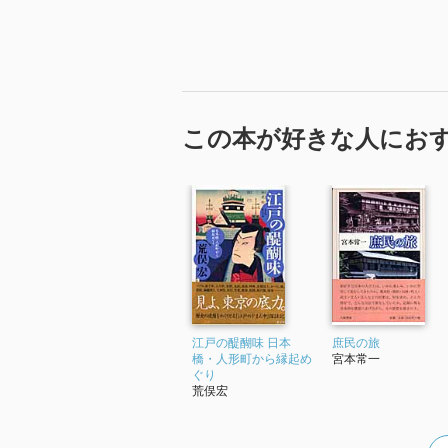
他の博物館ではないことがある。
この本が好きな人にお
空港のカウンターでチェックされ
日銀の施設ならではの体験だ。
江戸の醍醐味 日本
庶民の旅
橋・人形町から縁起め
宮本常一
ぐり
荒俣宏