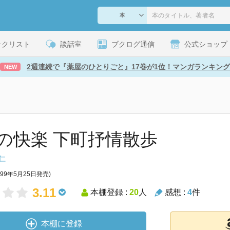
ックリスト
談話室
ブクログ通信
公式ショップ
2週連続で『薬屋のひとりごと』17巻が1位！マンガランキング
NEW
の快楽 下町抒情散歩
仁
999年5月25日発売)
3.11
本棚登録 :
20
人
感想 :
4
件
本棚に登録