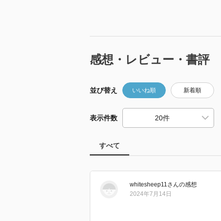
感想・レビュー・書評
並び替え
いいね順
新着順
表示件数
すべて
whitesheep11
さん
の感想
2024年7月14日