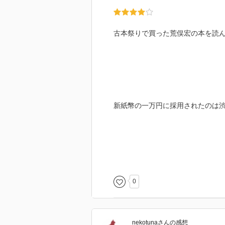
古本祭りで買った荒俣宏の本を読
新紙幣の一万円に採用されたのは
渋沢は現在のみずほ銀行のもとと
行。
0
nekotuna
さん
の感想