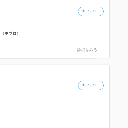
。
フォロー
。（モブロ）
京駅などの設計者として有明な辰野金吾。
詳細をみる
にしたネオバロック様の建物を作った。
フォロー
まり知られていない。