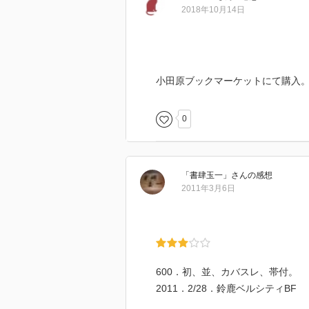
2018年10月14日
明治15年には日本銀行が誕生した
小田原ブックマーケットにて購入
建物を設計したのは、渋沢邸や東
0
「書肆玉一」
さん
の感想
2011年3月6日
辰野は、ベルギー中央銀行を参考
600．初、並、カバスレ、帯付。
2011．2/28．鈴鹿ベルシティBF
日銀には付属の施設があるのはあ