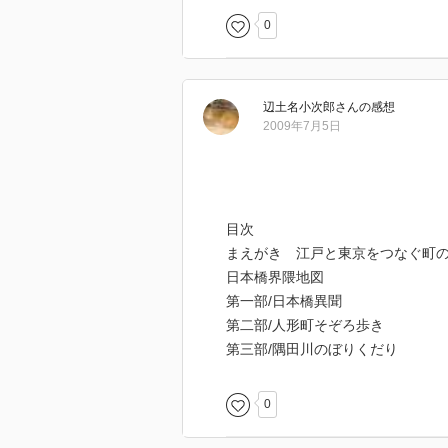
0
辺土名小次郎
さん
の感想
2009年7月5日
日本銀行貨幣研究所貨幣博物館が
目次
無料で珍しいお金を見ることがで
まえがき 江戸と東京をつなぐ町
日本橋界隈地図
第一部/日本橋異聞
第二部/人形町そぞろ歩き
第三部/隅田川のぼりくだり
ちょうど新紙幣に関する特別展を
0