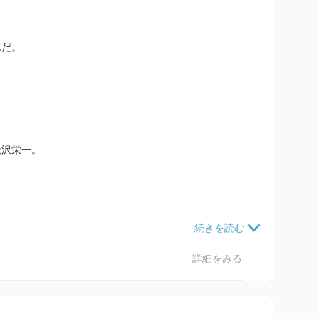
んだ。
渋沢栄一。
なる第一国立銀行は、明治6年に創設した日本最古の銀
詳細をみる