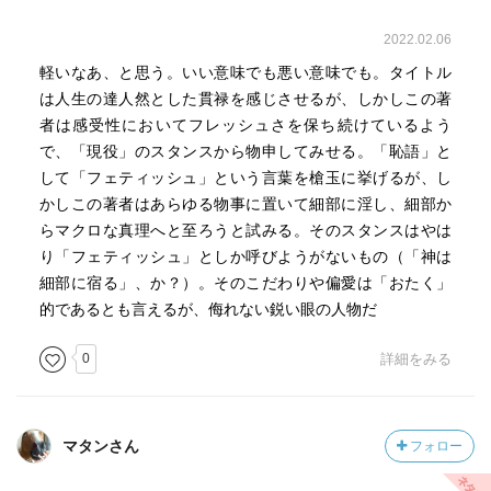
2022.02.06
軽いなあ、と思う。いい意味でも悪い意味でも。タイトル
は人生の達人然とした貫禄を感じさせるが、しかしこの著
者は感受性においてフレッシュさを保ち続けているよう
で、「現役」のスタンスから物申してみせる。「恥語」と
して「フェティッシュ」という言葉を槍玉に挙げるが、し
かしこの著者はあらゆる物事に置いて細部に淫し、細部か
らマクロな真理へと至ろうと試みる。そのスタンスはやは
り「フェティッシュ」としか呼びようがないもの（「神は
細部に宿る」、か？）。そのこだわりや偏愛は「おたく」
的であるとも言えるが、侮れない鋭い眼の人物だ
0
詳細をみる
マタンさん
フォロー