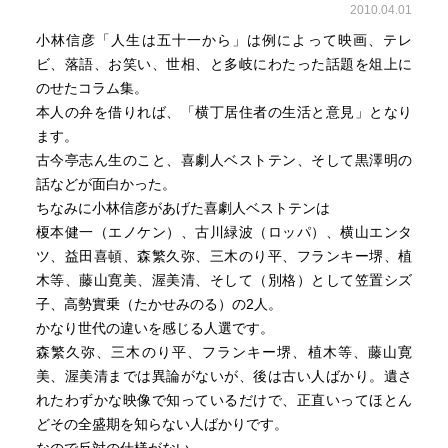
2010.04.01
小林信彦「人生は五十一から」は例によって映画、テレ
ビ、落語、お笑い、世相、と多岐にわたった話題を俎上に
のせたコラム集。
本人の弁を借りれば、「横丁居住者の生活と意見」となり
ます。
古今亭志ん生のこと、喜劇人ベストテン、そして黒澤明の
話などが面白かった。
ちなみに小林信彦があげた喜劇人ベストテンは
榎本健一（エノケン）、古川緑波（ロッパ）、横山エンタ
ツ、益田喜頓、森繁久弥、三木のり平、フランキー堺、植
木等、藤山寛美、渥美清、そして（別格）として笠置シズ
子、高勢實乗（たかせみのる）の2人。
かなり世代の違いを感じる人選です。
森繁久弥、三木のり平、フランキー堺、植木等、藤山寛
美、渥美清までは異論がないが、後は古い人ばかり。遺さ
れたわずかな映像で知っているだけで、正直いってほとん
どその全盛期を知らない人ばかりです。