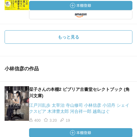
もっと見る
小林信彦の作品
栞子さんの本棚2 ビブリア古書堂セレクトブック (角
川文庫)
江戸川乱歩 太宰治 寺山修司 小林信彦 小沼丹 シェイ
クスピア 木津豊太郎 河合祥一郎 越島はぐ
400
3.20
19