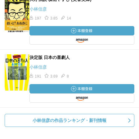
小林信彦
197
3.85
14
決定版 日本の喜劇人
小林信彦
191
3.69
8
小林信彦の作品ランキング・新刊情報