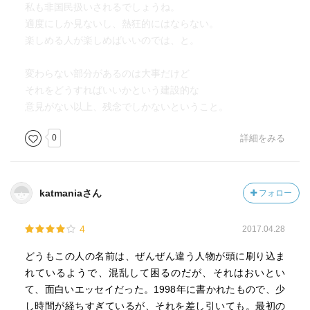
私も非国民扱いされるでしょうね。
適度にしか見ないし、熱狂的にはならない。
楽しめる人が楽しめばいいのでは、と。
変わらない部分があるのは大事だけど
それをどうすればいいかという建設的な
意見がない以上、残念でしかないということ。
0
詳細をみる
katmaniaさん
フォロー
4
2017.04.28
どうもこの人の名前は、ぜんぜん違う人物が頭に刷り込ま
れているようで、混乱して困るのだが、それはおいとい
て、面白いエッセイだった。1998年に書かれたもので、少
し時間が経ちすぎているが、それを差し引いても。最初の