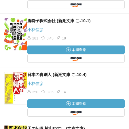
唐獅子株式会社 (新潮文庫 こ-10-1)
小林信彦
281
3.45
18
日本の喜劇人 (新潮文庫 こ-10-4)
小林信彦
250
3.85
14
天才伝説 横山やすし (文春文庫)