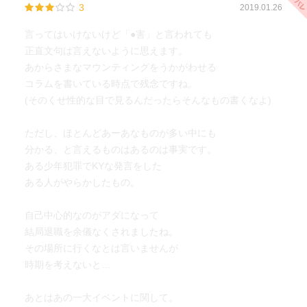
3
2019.01.26
言ってはいけないけど「●害」と言われても
正直文句は言えないように思えます。
あからさまなマウンティングをうかがわせる
コラムを書いている時点で残念ですね。
(そのくせ性的な目で見るんだったらそんなもの書くなよ)
ただし、ほとんどあーあなものが多い中にも
分かる、と言えるものはあるのは事実です。
ある少年犯罪でKYな発言をした
ある人がやらかしたもの。
自己中心的なのがアダになって
結局退職を余儀なくされましたね。
その場所に行くなとは言いませんが
時期を考えないと…
あとはあの一大イベントに関して。