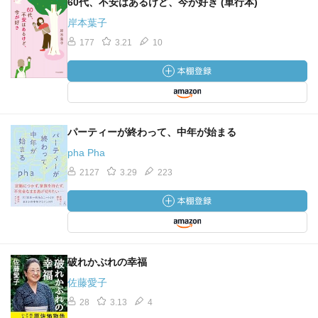
60代、不安はあるけど、今が好き (単行本)
岸本葉子
177
3.21
10
パーティーが終わって、中年が始まる
pha Pha
2127
3.29
223
破れかぶれの幸福
佐藤愛子
28
3.13
4