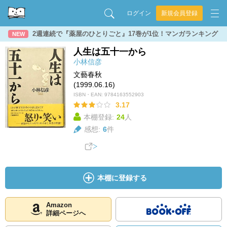
ログイン
新規会員登録
2週連続で『薬屋のひとりごと』17巻が1位！マンガランキング
NEW
人生は五十一から
小林信彦
文藝春秋
(1999.06.16)
ISBN・EAN:
9784163552903
3.17
本棚登録:
24
人
感想:
6
件
本棚に登録する
Amazon
詳細ページへ