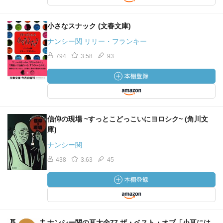
小さなスナック (文春文庫)
ナンシー関 リリー・フランキー
794
3.58
93
信仰の現場 ~すっとこどっこいにヨロシク~ (角川文
庫)
ナンシー関
438
3.63
45
ナンシー関の耳大全77 ザ・ベスト・オブ「小耳には