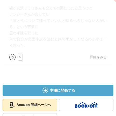
確か友沢ミミヨさんも交えての回だったと思うけど
ナンシーさんが言ってた
「愛と性について喋っていい人と喋るべきじゃない人がい
る」という言葉に
思わず膝を打った。
何で自分が恋愛小説を読むと気恥ずかしくなるのかがよー
く判った。
0
詳細をみる
本棚に登録する
Amazon 詳細ページへ