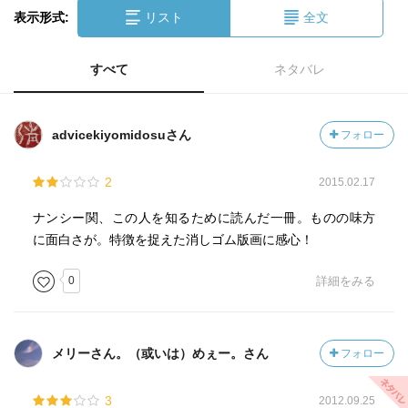
表示形式:
リスト
全文
すべて
ネタバレ
advicekiyomidosuさん
フォロー
2
2015.02.17
ナンシー関、この人を知るために読んだ一冊。ものの味方
に面白さが。特徴を捉えた消しゴム版画に感心！
0
詳細をみる
メリーさん。（或いは）めぇー。さん
フォロー
3
2012.09.25