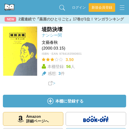
ログイン
新規会員登録
2週連続で『薬屋のひとりごと』17巻が1位！マンガランキング
NEW
堤防決壊
ナンシー関
文藝春秋
(2000.03.15)
ISBN・EAN:
9784163560601
3.50
本棚登録:
56
人
感想:
3
件
本棚に登録する
Amazon
詳細ページへ