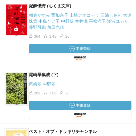
泥酔懺悔 (ちくま文庫)
朝倉かすみ 西加奈子 山崎ナオコーラ 三浦しをん 大道
珠貴 中島たい子 中野翠 室井滋 平松洋子 瀧波ユカリ
藤野可織 角田光代
364
3.43
26
尾崎翠集成 (下)
尾崎翠 中野翠
289
3.66
23
ベスト・オブ・ドッキリチャンネル