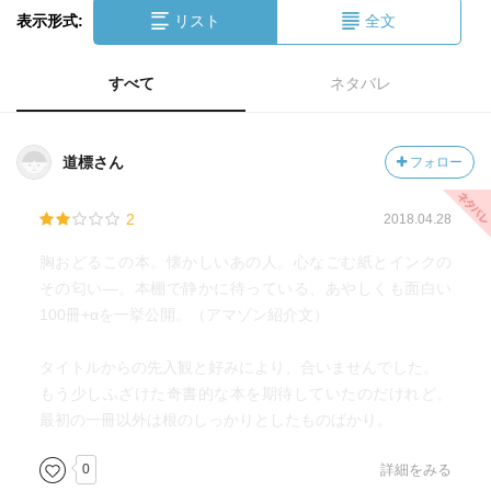
表示形式:
リスト
全文
すべて
ネタバレ
道標さん
フォロー
2
2018.04.28
胸おどるこの本。懐かしいあの人。心なごむ紙とインクの
その匂い―。本棚で静かに待っている、あやしくも面白い
100冊+αを一挙公開。（アマゾン紹介文）
タイトルからの先入観と好みにより、合いませんでした。
もう少しふざけた奇書的な本を期待していたのだけれど、
最初の一冊以外は根のしっかりとしたものばかり。
0
詳細をみる