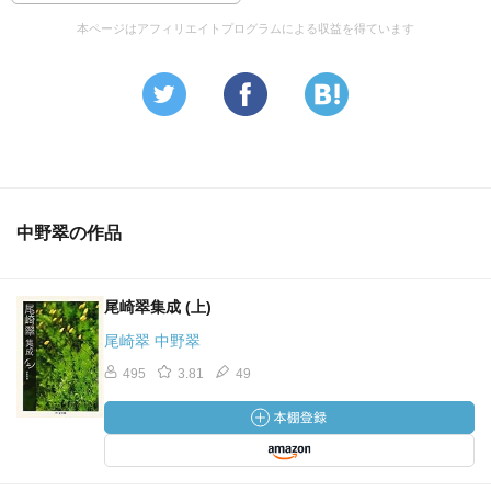
本ページはアフィリエイトプログラムによる収益を得ています
中野翠の作品
尾崎翠集成 (上)
尾崎翠 中野翠
495
3.81
49