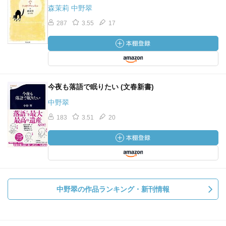
森茉莉 中野翠
287
3.55
17
今夜も落語で眠りたい (文春新書)
中野翠
183
3.51
20
中野翠の作品ランキング・新刊情報