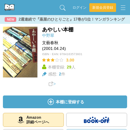
ログイン
新規会員登録
2週連続で『薬屋のひとりごと』17巻が1位！マンガランキング
NEW
あやしい本棚
中野翠
文藝春秋
(2001.04.24)
ISBN・EAN:
9784163573601
3.00
本棚登録:
29
人
感想:
2
件
本棚に登録する
Amazon
詳細ページへ