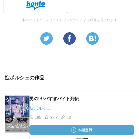
まだアマチュアの域を出ていない。職業を捨てろ！ 肩書
きは無用。男が本当に偉くなってしまえば、何を生業にし
ているのか不明であって当たり前だ。男はモーゼ。誰も皆
本ページはアフィリエイトプログラムによる収益を得ています
生まれながらにして海を真っ二つにする力を持っている。
にもかかわらず日々の由無事（よしなしごと）に骨身削ら
れていくうちに、己の頭上に輝ける星がある事を忘れてし
まう…後天性モーゼ不全症。（「男道喰い逃げ稼業」）》
掟ポルシェの作品
男の!ヤバすぎバイト列伝
掟ポルシェ
195
3.68
13