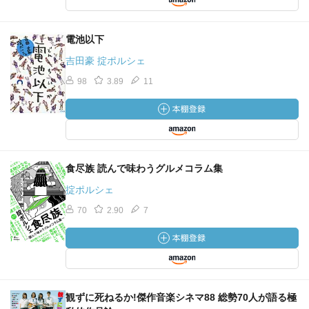
電池以下
吉田豪 掟ポルシェ
98
3.89
11
食尽族 読んで味わうグルメコラム集
掟ポルシェ
70
2.90
7
観ずに死ねるか!傑作音楽シネマ88 総勢70人が語る極