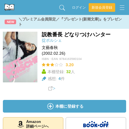
ログイン
新規会員登録
＼プレミアム会員限定／『プレゼント(新潮文庫)』をプレゼン
NEW
ト
説教番長 どなりつけハンター
掟ポルシェ
文藝春秋
(2002.02.26)
ISBN・EAN:
9784163580104
3.20
本棚登録:
32
人
感想:
4
件
本棚に登録する
Amazon
詳細ページへ