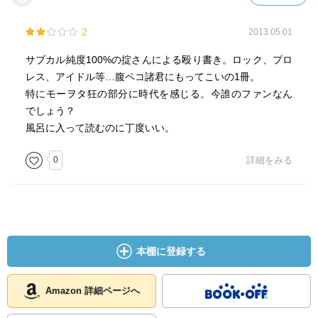
「男は橋を使わない」というロマンポルシェ。のスゴイ曲
があったが、まさに「あの世界」が、さまざまな形に変奏
2
2013.05.01
されている。
サブカル純度100%の掟さんによる殴り書き。ロック、プロ
とくに、「男道喰い逃げ稼業」「借金のない男などニセ
レス、アイドル等…腹ペコ諸君にもってこいの1冊。
モノだ」「本物の男はTシャツを着ない」といったコラム
特にモーヲタ狂の部分に時代を感じる。今誰のファンなん
は、名文と呼んでさしつかえない出来である。くり返し読
でしょう？
んでも笑えるし、ある種の感動すら覚える。
風呂に入って読むのに丁度いい。
たとえば、こんな一節――。
0
詳細をみる
《己の男魂を世に問え。男の器のバロメーターは金額に表
れる。借金のない男など偽物。定期預金をしているクセに
男でございと見得を切れるというなら、お前の器はひとく
ちサイズだ。男は借金で大きくなる。（「借金のない男な
どニセモノだ」）》
本棚に登録する
《お前が本物の男を自認するなら、そこに問われるべき
「男の条件」が幾つかある。まず無職であること。アリの
Amazon 詳細ページへ
ように生産増強富国強兵に努めているうちは、男としては