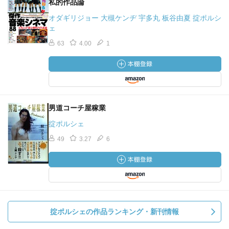
私的作品論
オダギリジョー 大槻ケンヂ 宇多丸 板谷由夏 掟ポルシ
ェ
63
4.00
1
男道コーチ屋稼業
掟ポルシェ
49
3.27
6
掟ポルシェの作品ランキング・新刊情報