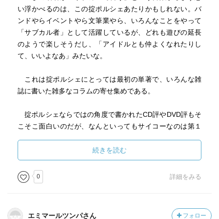
い浮かべるのは、この掟ポルシェあたりかもしれない。バ
ンドやらイベントやら文筆業やら、いろんなことをやって
「サブカル者」として活躍しているが、どれも遊びの延長
のようで楽しそうだし、「アイドルとも仲よくなれたりし
て、いいよなあ」みたいな。
これは掟ポルシェにとっては最初の単著で、いろんな雑
誌に書いた雑多なコラムの寄せ集めである。
掟ポルシェならではの角度で書かれたCD評やDVD評もそ
こそこ面白いのだが、なんといってもサイコーなのは第１
章「情熱☆説教☽せれなーで」に集められた、読者に「男
道」を説くおバカ・コラム群だ。
続きを読む
掟が「ロマンポルシェ。」でやっている「男気啓蒙」の
説教ヴォーカルを、そっくりそのままコラムに置き換えた
0
詳細をみる
ような内容である。
「橋を使う男は２流／川など泳いで当たり前」と歌った
エミマールツンパさん
フォロー