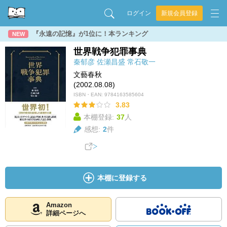
ログイン
新規会員登録
『永遠の記憶』が1位に！本ランキング
NEW
世界戦争犯罪事典
秦郁彦
佐瀬昌盛
常石敬一
文藝春秋
(2002.08.08)
ISBN・EAN:
9784163585604
3.83
本棚登録:
37
人
感想:
2
件
本棚に登録する
Amazon
詳細ページへ