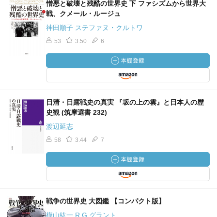
憎悪と破壊と残酷の世界史 下 ファシズムから世界大
戦、クメール・ルージュ
神田順子 ステファヌ・クルトワ
53
3.50
6
日清・日露戦史の真実 『坂の上の雲』と日本人の歴
史観 (筑摩選書 232)
渡辺延志
58
3.44
7
戦争の世界史 大図鑑 【コンパクト版】
樺山紘一 R.G.グラント