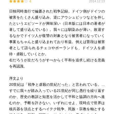
4
2014.12.13
日独同時進行で編纂された戦争記録。ドイツ側がドイツの
被害をたくさん盛り込み、逆にアウシュビッツなどを外し
たというエピソードが興味深い（日本版には日本の著者が
著して盛り込んでいる）。我々には馴染みが薄い、敗退す
るなかでドイツ人が復讐の対象となり被害者になっていく
事案もちゃんと盛り込まれており有益。例えば普段は被害
者として語られるチェコやポーランドも、ドイツ人を虐
待・虐殺していくとか。
右だろうが左だろうがすべからく平和を追求し続ける意義
を再認識。
序文より
20世紀は「戦争と虐殺の世紀だった」と言われている。…
すでに我々が踏み入っている21世紀が同じ愚行を繰り返す
のか、歴史の教訓と知恵を活かして平和と協調の方向へ進
むのか、予断を許さない。いずれにせよ、現時点で世界は
核兵器を頂点とするハイテク戦争、民族・宗教を軸とする