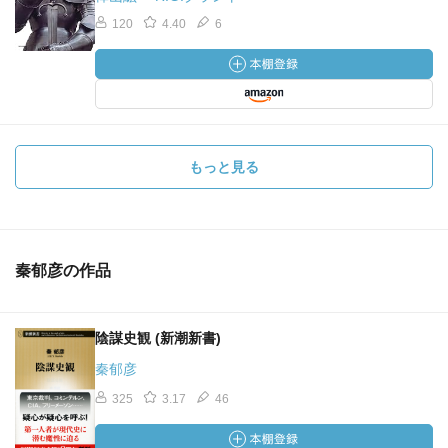
120
4.40
6
もっと見る
秦郁彦の作品
陰謀史観 (新潮新書)
秦郁彦
325
3.17
46