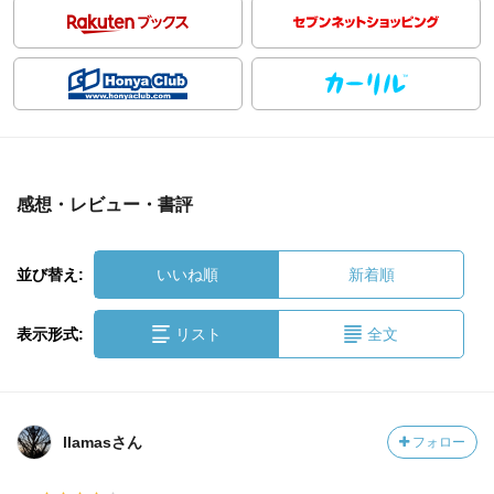
感想・レビュー・書評
並び替え:
いいね順
新着順
表示形式:
リスト
全文
llamasさん
フォロー