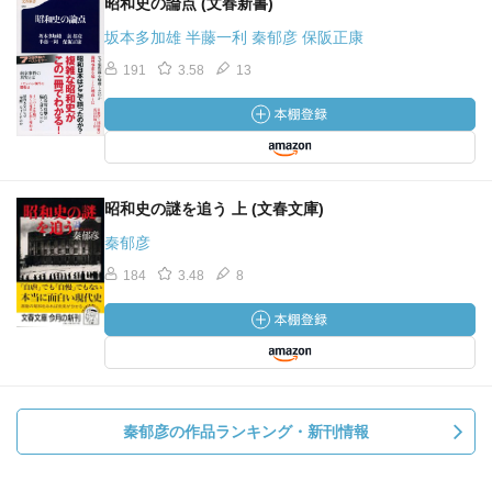
昭和史の論点 (文春新書)
坂本多加雄 半藤一利 秦郁彦 保阪正康
191
3.58
13
昭和史の謎を追う 上 (文春文庫)
秦郁彦
184
3.48
8
秦郁彦の作品ランキング・新刊情報