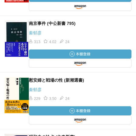
南京事件 (中公新書 795)
秦郁彦
313
4.02
24
慰安婦と戦場の性 (新潮選書)
秦郁彦
229
3.50
24