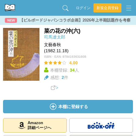
ログイン
新規会員登録
【ビルボードジャパンコラボ企画】2026年上半期話題作を考察
NEW
菜の花の沖(六)
司馬遼太郎
文藝春秋
(1982.11.18)
ISBN・EAN:
9784163631608
4.00
本棚登録:
34
人
感想:
2
件
本棚に登録する
Amazon
詳細ページへ