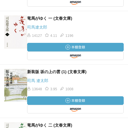
竜馬がゆく 一 (文春文庫)
司馬遼太郎
14127
4.11
1196
新装版 坂の上の雲 (1) (文春文庫)
司馬 遼太郎
13648
3.95
1008
竜馬がゆく 二 (文春文庫)