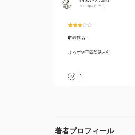
metapy
さん
の感想
2009年4月15日
収録作品：
よろずや平四郎活人剣
0
著者プロフィール