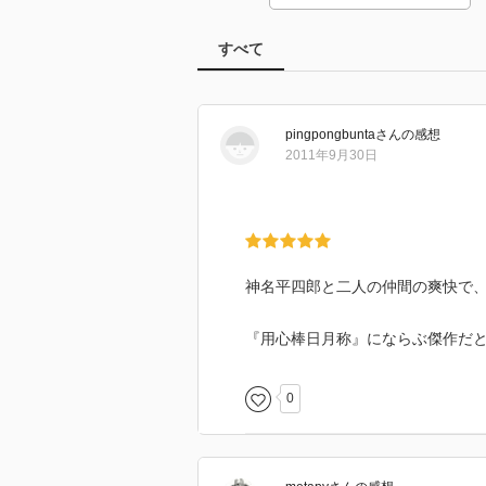
すべて
pingpongbunta
さん
の感想
2011年9月30日
神名平四郎と二人の仲間の爽快で
『用心棒日月称』にならぶ傑作だ
0