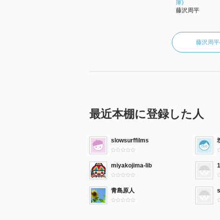
庫)
藤沢周平
藤沢周平
最近本棚に登録した人
slowsurffilms
miyakojima-lib
青島原人