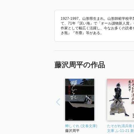
1927-1997。山形県生まれ。山形師範学
て、71年『溟い海』で「オール讀物新人賞」
作家として幅広く活躍し、今なお多くの読者
き瓶』『市塵』等がある。
藤沢周平の作品
蝉しぐれ (文春文庫)
たそがれ清兵衛 
藤沢周平
文庫 ふ-11-21 