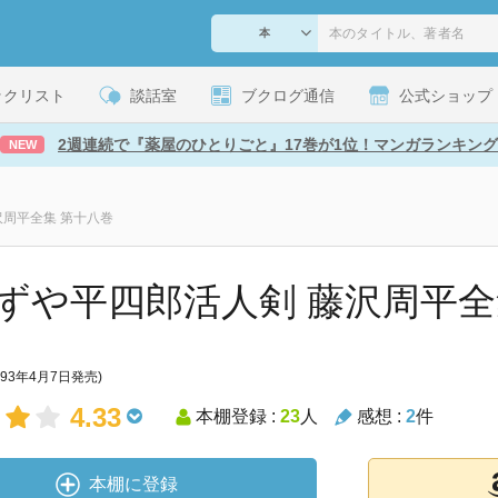
ックリスト
談話室
ブクログ通信
公式ショップ
2週連続で『薬屋のひとりごと』17巻が1位！マンガランキング
NEW
沢周平全集 第十八巻
ずや平四郎活人剣 藤沢周平全
993年4月7日発売)
4.33
本棚登録 :
23
人
感想 :
2
件
本棚に登録