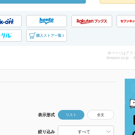
購入ストア一覧
本ページはアフ
Amazon.co.jp 
表示形式
リスト
全文
絞り込み