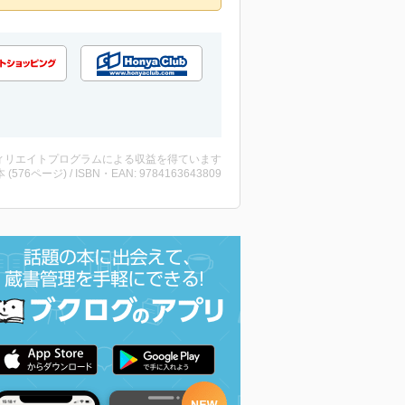
ィリエイトプログラムによる収益を得ています
・本 (576ページ) / ISBN・EAN: 9784163643809