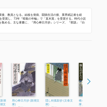
校卒業後、教員となる。結核を発病、闘病生活の後、業界紙記者を経
を受賞し、73年『暗殺の年輪』で「直木賞」を受賞する。時代小説
を集める。主な著書に、『用心棒日月抄』シリーズ、『密謀』『白
(新潮
用心棒日月抄 (新潮文
隠し剣孤影抄 (文春文
橋ものがたり (新潮文
新潮文
庫)
庫)
庫 ふ-11-5 新潮文庫)