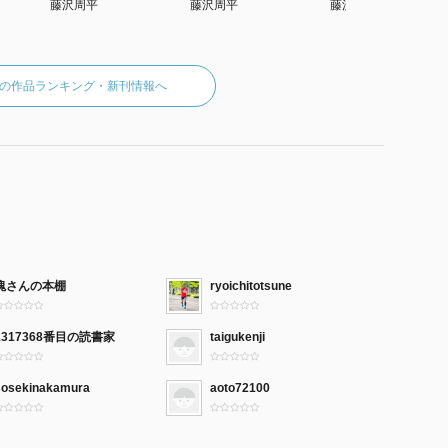
藤沢周平
藤沢周平
藤沢周平
の作品ランキング・新刊情報へ
塊さんの本棚
ryoichitotsune
1317368番目の読書家
taigukenji
sosekinakamura
aoto72100