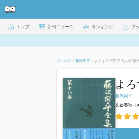
トップ
新刊ニュース
ランキング
ブ
ブクログ
>
藤沢周平
>
よろずや平四郎活人剣 藤
よろ
藤沢周平
文藝春秋
(1