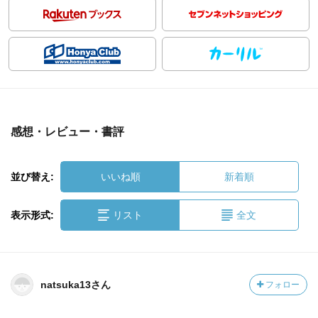
感想・レビュー・書評
並び替え:
いいね順
新着順
表示形式:
リスト
全文
natsuka13さん
フォロー