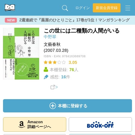
ログイン
新規会員登録
2週連続で『薬屋のひとりごと』17巻が1位！マンガランキング
NEW
この世には二種類の人間がいる
中野翠
文藝春秋
(2007.03.28)
ISBN・EAN:
9784163689708
3.05
本棚登録:
76
人
感想:
16
件
本棚に登録する
Amazon
詳細ページへ