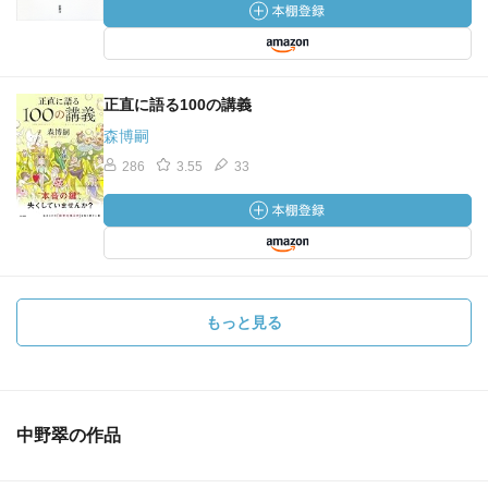
正直に語る100の講義
森博嗣
286
3.55
33
もっと見る
中野翠の作品