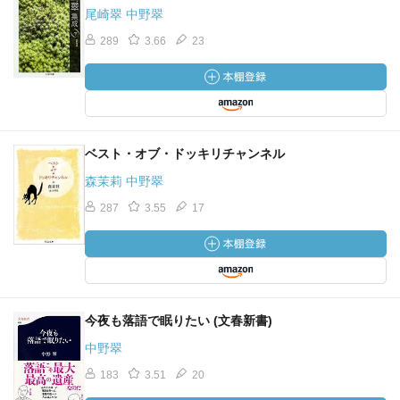
尾崎翠 中野翠
289
3.66
23
ベスト・オブ・ドッキリチャンネル
森茉莉 中野翠
287
3.55
17
今夜も落語で眠りたい (文春新書)
中野翠
183
3.51
20