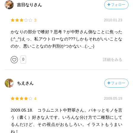
吉日なりさん
フォロー
3
2010.01.23
かなりの部分で嗜好？思考？が中野さん側なことに焦った
(;^_^)えっ、私アウトローなの???しかもそれがいいことな
のか、悪いことなのか判別がつかない...(;-_-)
0
詳細をみる
ちえさん
フォロー
4
2009.05.19
2009.05.18. コラムニスト中野翠さん。パキッとモノを言
う（書く）好きな人です。いろんな分け方で二種類にして
るんだけど、その視点がおもしろい。イラストもうまい
ね！