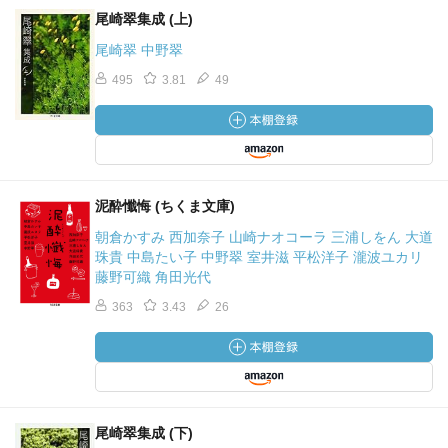
尾崎翠集成 (上)
尾崎翠 中野翠
495
3.81
49
泥酔懺悔 (ちくま文庫)
朝倉かすみ 西加奈子 山崎ナオコーラ 三浦しをん 大道
珠貴 中島たい子 中野翠 室井滋 平松洋子 瀧波ユカリ
藤野可織 角田光代
363
3.43
26
尾崎翠集成 (下)