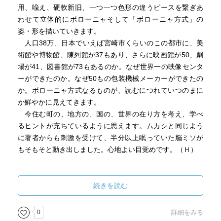
用、喩え、硬軟新旧、一つ一つ色形の違うピースを繋ぎあ
わせて立体的にボローニャそして「ボローニャ方式」の
姿・形を描いていきます。
人口38万、日本でいえば宮崎市くらいのこの都市に、美
術館や博物館、陳列館が37もあり、さらに映画館が50、劇
場が41、図書館が73もあるのか。なぜ世界一の映像センタ
ーができたのか。なぜ50もの包装機械メーカーができたの
か。ボローニャ方式なるものが、読むにつれていつのまに
か鮮やかに見えてきます。
今住む町の、地方の、国の、世界の在り方を考え、学べ
るヒントが充ちているように思えます。ムカシと同じよう
に著者からも刺激を受けて、半分以上眠っていた脳ミソが
もそもそと動き出しました。心地よい目覚めです。（Ｈ）
続きを読む
0
詳細をみる