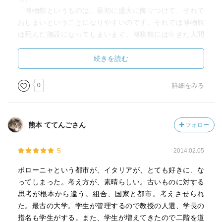
「博物館というものは、最初に盛大に飾りつけて、それで
おしまいということになりやすいのです。それでは博物館
は死んだ施設になってしまいます。博物館には生きた人間
が見学にくる。だから博物館も生きていなければなりませ
ん。いつもいきいき生きている施設にするために、当館は
続きを読む
三つの原則を掲げています。
一つは、展示は二ヵ月ごとに変えること。評判のよいもの
0
詳細をみる
は半年くらい残すことはありますが、原則は、二カ月ごと
に展示を変えます。
第二は、ここの展示はほとんどが動く。
熊本 ててんごさん
フォロー
第三の原則は、ここがわたしたちの学校の卒業生たちの同
窓会館の役割を果たすということです」
5
2014.02.05
・「困難にぶつかったら過去を勉強しなさい。未来は過去
ボローニャという都市が、イタリアが、とても好きに、な
の中にあるからです。学校や博物館というのは、そういう
ってしまった。考え方が、素晴らしい。古いものに対する
ものなのです」
思考が根本から違う。組合、国家と都市。考えさせられ
た。最古の大学。学生が管理するので教授の人選、学長の
・いつでしたか、ある高名な建築家に、「世界中からこの
指名も学生がする。また、学生が増えてきたので二階を道