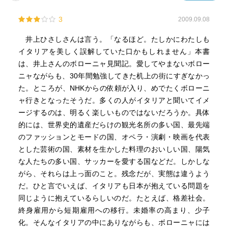
3
2009.09.08
井上ひさしさんは言う。「なるほど。たしかにわたしも
イタリアを美しく誤解していた口かもしれません」本書
は、井上さんのボローニャ見聞記。愛してやまないボロー
ニャながらも、30年間勉強してきた机上の街にすぎなかっ
た。ところが、NHKからの依頼が入り、めでたくボローニ
ャ行きとなったそうだ。多くの人がイタリアと聞いてイメ
ージするのは、明るく楽しいものではないだろうか。具体
的には、世界史的遺産だらけの観光名所の多い国、最先端
のファッションとモードの国、オペラ・演劇・映画を代表
とした芸術の国、素材を生かした料理のおいしい国、陽気
な人たちの多い国、サッカーを愛する国などだ。しかしな
がら、それらは上っ面のこと。残念だが、実態は違うよう
だ。ひと言でいえば、イタリアも日本が抱えている問題を
同じように抱えているらしいのだ。たとえば、格差社会。
終身雇用から短期雇用への移行。未婚率の高まり、少子
化。そんなイタリアの中にありながらも、ボローニャには