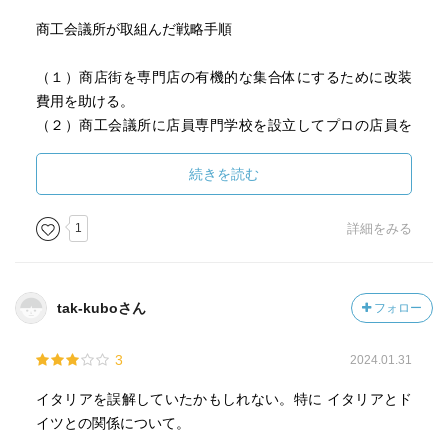
商工会議所が取組んだ戦略手順
（１）商店街を専門店の有機的な集合体にするために改装
費用を助ける。
（２）商工会議所に店員専門学校を設立してプロの店員を
育てる。
（３）商店街の内部を改造して、学生や老夫婦の住居にす
続きを読む
る。
（４）中心市街地に映画館や劇場を増やすことによって、
1
詳細をみる
賑わいを創出し、街中の消費を促す。
tak-kuboさん
フォロー
3
2024.01.31
イタリアを誤解していたかもしれない。特に イタリアとド
イツとの関係について。