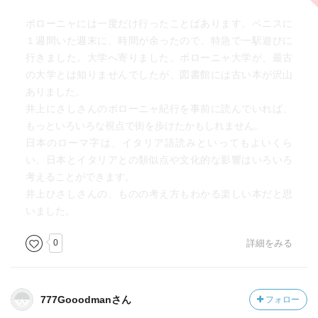
豊かさとは「安心して暮らせる日常」であるとい
ボローニャには一度だけ行ったことばあります。ベニスに
う・・・。
１週間いた週末に、時間が余ったので、特急で一駅遊びに
行きました。大学へ寄りました。ボローニャ大学が、最古
ところでこの本はエッセイですが、まぁ井上ひさしさんの
の大学とは知りませんでしたが、図書館には古い本が沢山
日本語の美しいこと、美しいこと。時々読み方のわからな
ありました。
い言葉があったりして、自分の不勉強に猛省しました。
井上にさしさんのボローニャ紀行を事前に読んでいれば、
もっといろいろな視点で街を歩けたかもしれません。
日本のローマ字は、イタリア語読みといってもよいくら
い、日本とイタリアとの類似点や文化的な影響はいろいろ
考えることができます。
井上ひさしさんの、ものの考え方もわかる楽しい本だと思
いました。
0
詳細をみる
777Gooodmanさん
フォロー