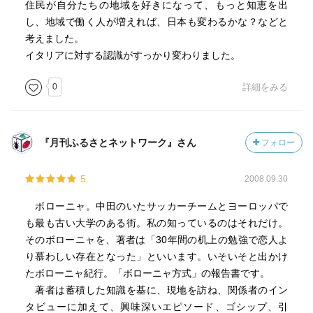
住民が自分たちの地域を好きになって、もっと知恵を出
生の世界的なモデルになっているとのこと。過去と現在と
し、地域で働く人が増えれば、日本も変わるかな？などと
は一本の糸のようにつながっている。現在を懸命に生きて
考えました。
未来を拓くには、過去に学ぶべきだ。ボローニャの人たち
イタリアに対する認識がすっかり変わりました。
は、それを自分たちサイズに落として実践してきた。「自
分がいま生きている場所を大事にしよう。この場所さえし
0
詳細をみる
っかりしていれば、人はなんとかしあわせに生きていくこ
とができる」と。
『月刊ふるさとネットワーク』さん
フォロー
5
2008.09.30
ボローニャ。中田のいたサッカーチームとヨーロッパで
も最も古い大学のある街。私の知っているのはそれだけ。
そのボローニャを、著者は「30年間の机上の勉強で恋人よ
り慕わしい存在となった」といいます。いそいそと出かけ
たボローニャ紀行。「ボローニャ方式」の報告書です。
著者は蓄積した知識を基に、現地を訪ね、関係者のイン
タビューに加えて、興味深いエピソード、ゴシップ、引