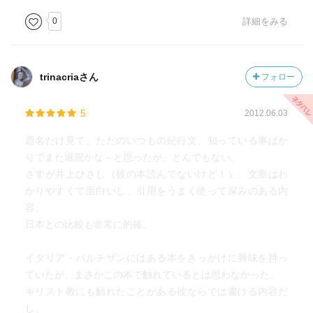
機会がありました。この講義に大きなヒントが隠されてい
日の闘技で、九千人の闘士が亡くなった。
0
詳細をみる
ました。
＜日本には欧米のような詳細な都市計画がないので、土地
に建物を建てるかどうかは、地主の意向しだいである。し
trinacriaさん
フォロー
かも建造物を規制するのは、基本的に「建築基準法」と
「都市計画法」である。これに消防法などさまざまな規制
5
2012.06.03
がかかわってくる。しかしこれらは国の法律であり、市町
題名だけ見て、ただのいつもの紀行文、知っている事ばか
村のものではない。つまり地主と国が建造物の建設に決定
りでまた退屈かな～と思ったが、とんでもない。
的な役割を果たしている。…このことは、日本の市町村が
さすが井上ひさし（彼の本読んでないけど！）、文章はわ
共同体（コミュニティ）ではなかったことと無関係ではな
かりやすくて面白いし、引用をうまく使って深みのある内
い。＞
容。
日本との比較も非常に的確。
・「市長や市会議員になると、どういうものか、たいてい
が愚か者になっちまうんだよねえ。お役人にしても国会議
イタリア・パルチザンにはある本をきっかけに興味を持っ
員にしても同じことだ。みんな遠くや横っちょを見すぎて
ていたが、まさかこの本で触れているとは思わなかった。
おろかになる。その上、情けないことに、任期が終わるま
キリスト教にも触れたことがある彼ならでは書ける内容だ
で、あるいは定年になるまで、その愚か者たちが税金を使
し、
い続けるんだ」