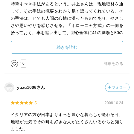
特筆すべき手法があるという。井上さんは、現地取材を通
して、その手法の概要をわかり易く語ってくれている。そ
の手法は、とても人間の心情に沿ったものであり、やさし
さや思いやりを感じさせる。「ボローニャ方式」の一例を
拾っておく。車を追い出して、都心全体に41の劇場と50の
映画館の網をかける。旧い家畜市場を老人と学生と幼児と
が終日一緒にすごすことのできる施設に改造する。旧い証
続きを読む
券取引所を座席数900席の図書館に改造する。女子修道院を
女性図書館に改造し、さらにそこをヨーロッパの女性問題
0
詳細をみる
研究センターにする。旧い煙草工場を世界一の映像センタ
ーやフィルム改修センターに仕立てあげる。歴史的建造物
の外観は修復保存して、その内部を学生と老人のための住
yuzu1006さん
フォロー
まいにする。ホームレスの人たちに市営バスの車庫を与
え、そこを街の清掃センターにしてモノと人との再生を図
5
2008.10.24
る。旧い農園を障害児たちに与えて自立を試みさせる。車
や絵本の見本市や子ども音楽祭を催して国の内外から人を
イタリアの方が日本よりずっと豊かな暮らしが送れそう。
集めて街の名を知ってもらう。いずれの場合も住民と大学
地域が元気でその町を好きな人がたくさんいるからと知り
が発案し、憲法で保障された社会的労働組合という制度を
ました。
使いながら行政に協力させる。そんなボローニャは都市再