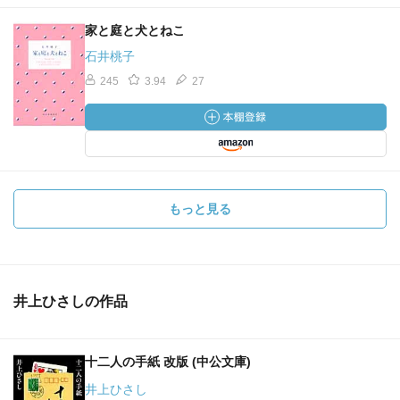
家と庭と犬とねこ
石井桃子
245
3.94
27
もっと見る
井上ひさしの作品
十二人の手紙 改版 (中公文庫)
井上ひさし