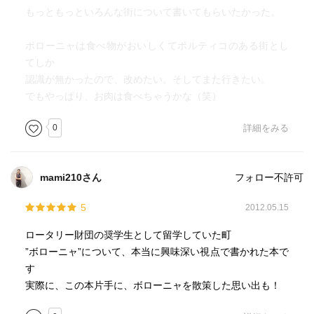
もっともっといろんな街について書いてもらいたかった。
―ボローニャ市サヴェーナ地区住民評議会のマッタラコー
ティさん
ボローニャは食べ物がおいしくてポルティコのある街とし
てしか
・中央の援助をほとんど断たれながらも頑張り続けて二十
認識が無かったので、改めたい。そしてまた行きたい。
年、70年代に入るころには、ボローニャはイタリア有数の
でもやっぱり、お肉は食べちゃうかな（笑）
裕福な都市になりました。「あなたは将来、どこの街に住
みたいと思いますか」「あなたが訪れたい街はどこです
0
詳細をみる
か」といったアンケートには決まって上位に入り、そのう
ちにベスト3の常連になった。普通の都市出世物語では、こ
こでメデタシで幕を閉じることになりますが、しかしボロ
mami210さん
フォロー不許可
ーニャ市民は「まだなにかが足りない」と感じていまし
た。そして例によって、市民討論会が何度も開かれまし
5
2012.05.15
た。
ロータリー財団の奨学生として留学していた町
ところでこの市民の討論に耳を傾けていたボローニャ大学
”ボローニャ”について、本当に興味深い視点で書かれた本で
の教授たちの中に、記号論講座の助教授ウンベルト・エー
す
コがいました。そのころのエーコは、やがて世界的なベス
実際に、この本片手に、ボローニャを散策した思い出も！
トセラーになるはずの『薔薇の名前』を書いている最中で