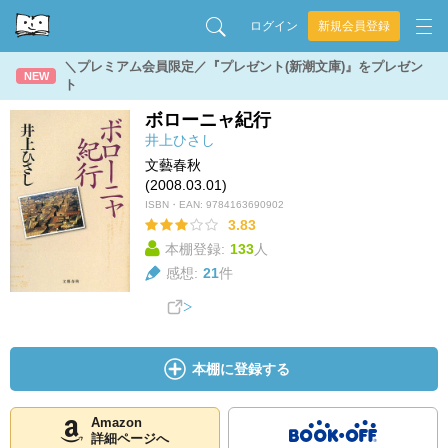
ログイン
新規会員登録
＼プレミアム会員限定／『プレゼント(新潮文庫)』をプレゼン
NEW
ト
ボローニャ紀行
井上ひさし
文藝春秋
(2008.03.01)
ISBN・EAN:
9784163690902
3.83
本棚登録:
133
人
感想:
21
件
本棚に登録する
Amazon
詳細ページへ