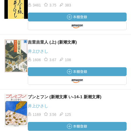
3481
3.75
383
吉里吉里人 (上) (新潮文庫)
井上ひさし
1606
3.67
108
ブンとフン (新潮文庫 い-14-1 新潮文庫)
井上ひさし
1169
3.56
125