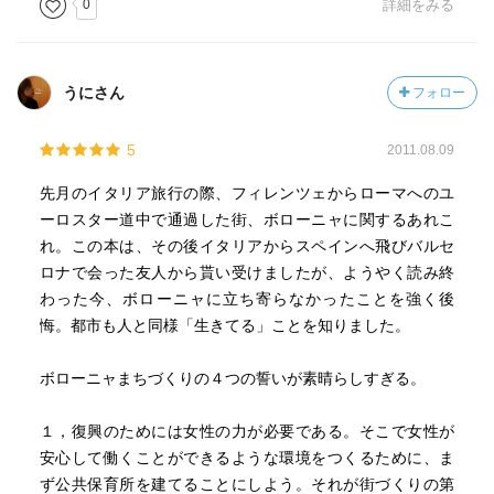
したが、彼は市民たちの討論を次のようにまとめました。
0
詳細をみる
「この戦後のきびしい戦いを支えてきたもの、つまりボロ
ーニャ精神とはいったい何か。わたしたちはそれを全イタ
うにさん
フォロー
リアに表明したいのではないか。けれどもそれをどう表現
していいのか分からないので、どこかで物足りなく思って
5
2011.08.09
いるのではないか。中央の権威を恐れず、自分の住む場所
にしっかり立って、力を合わせて生きることの楽しさ、誇
先月のイタリア旅行の際、フィレンツェからローマへのユ
らしさ。わたしたちはその気持ちを全土に表明したいの
ーロスター道中で通過した街、ボローニャに関するあれこ
だ。よろしい。それなら表明しよう」
れ。この本は、その後イタリアからスペインへ飛びバルセ
ロナで会った友人から貰い受けましたが、ようやく読み終
でも、どうやって？
わった今、ボローニャに立ち寄らなかったことを強く後
「もちろん、演劇でやるんですよ」
悔。都市も人と同様「生きてる」ことを知りました。
ボローニャまちづくりの４つの誓いが素晴らしすぎる。
１，復興のためには女性の力が必要である。そこで女性が
安心して働くことができるような環境をつくるために、ま
ず公共保育所を建てることにしよう。それが街づくりの第