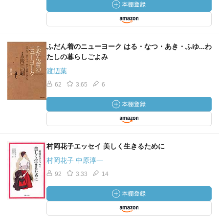
ふだん着のニューヨーク はる・なつ・あき・ふゆ...わ
たしの暮らしごよみ
渡辺葉
62
3.65
6
村岡花子エッセイ 美しく生きるために
村岡花子 中原淳一
92
3.33
14