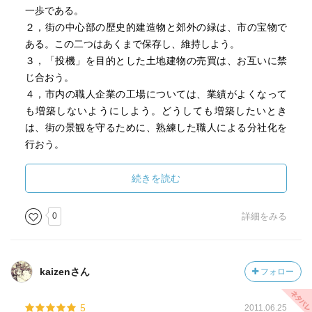
一歩である。
２，街の中心部の歴史的建造物と郊外の緑は、市の宝物で
ある。この二つはあくまで保存し、維持しよう。
３，「投機」を目的とした土地建物の売買は、お互いに禁
じ合おう。
４，市内の職人企業の工場については、業績がよくなって
も増築しないようにしよう。どうしても増築したいとき
は、街の景観を守るために、熟練した職人による分社化を
行おう。
（文中から引用）
続きを読む
本当の「発展」とは「豊かさ」とはなにか、考えされられ
0
詳細をみる
ます。
ボローニャで生まれ、育ち、街と共に生きて、そしてそこ
kaizenさん
フォロー
で死んでいく覚悟の人たちだからこそ言えることなんだよ
なぁと思う。がむしゃらな経済成長は「国家」が目指すイ
5
2011.06.25
デアにすぎず、それぞれの都市に帰属する人民にとっての