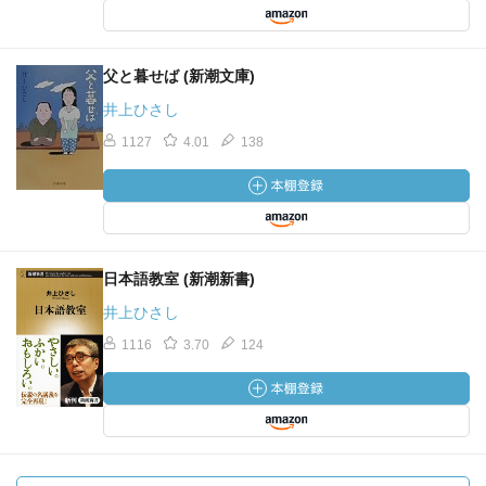
父と暮せば (新潮文庫)
井上ひさし
1127
4.01
138
日本語教室 (新潮新書)
井上ひさし
1116
3.70
124