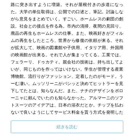
日本に、たくさんの観光客を集めるには、どうしたらいい
路に突き出すように増築。それが屋根付きの歩道になっ
でしょうか」と尋ねたことがありました。評判のよい建築
た。大学の単位取得は、公開での口述と、筆記。討論しな
物を世界のあちこちに次から次へと発表していたその建築
がら意見をまとめていく。すごい。ホームレスの劇団の創
家は、一と一を足したらいくつ、と聞かれたときのよう
設。社会との接点を作る為。市内の清掃、夜間の見回り、
に、じつにあっさりと答えてくれました。
廃品の再生もホームレスの仕事。また、映画好きがフィル
「東京のどこでもいい、あるいはあなたの故郷の山形の田
ムの再生をしたところ、世界から修復の依頼が来る。それ
舎でもいい、いま現にある建物や街並みを、そっくりその
が拡大して、映画の図書館や子供用、イタリア用、外国用
まま百年間、保存してごらんなさい。日本の百年前の姿を
の映画館が出来る。それで人が集まってくる。工業では、
観るために、それこそ世界中から人が集まってきます。保
フェラーリ、ドゥカティ。親会社の技術は、持ち出してよ
証しますよ」
いが、同じものを作ってはいけない。学生が管理する産業
ボローニャに限らず、イタリアの都市の美しさに感じ入っ
博物館。流行りがファッション、定着したのがモード。う
たとき、いつも思い出すのは、この言葉です。
ーむ凄い。ムッソリーニがバシッと決めてヒットラーを見
下してたとは、知らなんだ。また、ナチのデザインをボロ
・イタリアについて書かれた本を読んでいてしきりに目に
ーニャに頼んでいたのも知らなかった。アルマーニのソフ
つくのは、「自治都市共同体」「コムーネ」といった単語
トスーツのアイデアは、日本の浴衣だとか。チップを払わ
です。これをどう理解したらよいのか。定義は喉元まで出
ないで良いようにしてサービス料金を貰う方式を発明した
てきてはいる、しかしどうしてもまとまった言葉にならな
のが日本の帝国ホテルで、それが世界中に広まったとか。
い。それでいらいらしているとき、慶応大学の藤田弘夫教
コロッセオは、五万人収容、そこで完成祝いが百昼夜あ
続きを読む
授の「街角で感じる『公』と『私』」という講義録を読む
り、五千頭の猛獣が殺された。トラヤヌス帝の時に１１７