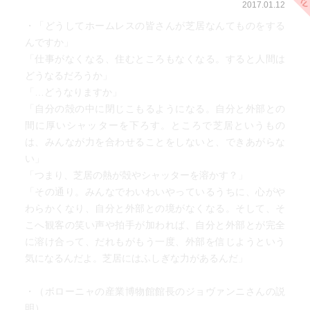
2017.01.12
・「どうしてホームレスの皆さんが芝居なんてものをする
んですか」
「仕事がなくなる、住むところもなくなる。すると人間は
どうなるだろうか」
「…どうなりますか」
「自分の殻の中に閉じこもるようになる。自分と外部との
間に厚いシャッターを下ろす。ところで芝居というもの
は、みんなが力を合わせることをしないと、できあがらな
い」
「つまり、芝居の熱が殻やシャッターを溶かす？」
「その通り。みんなでわいわいやっているうちに、心がや
わらかくなり、自分と外部との境がなくなる。そして、そ
こへ観客の笑い声や拍手が加われば、自分と外部とが完全
に溶け合って、だれもがもう一度、外部を信じようという
気になるんだよ。芝居にはふしぎな力があるんだ」
・（ボローニャの産業博物館館長のジョヴァンニさんの説
明）