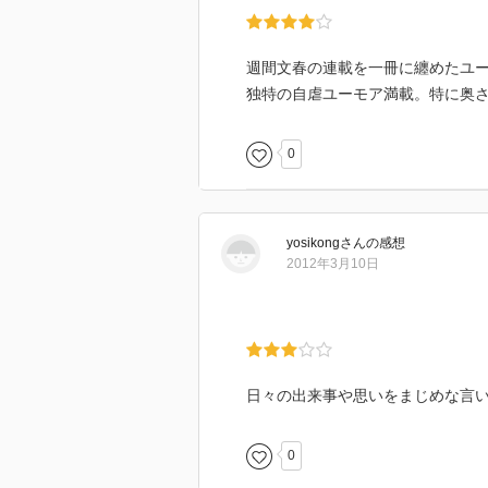
週間文春の連載を一冊に纏めたユ
独特の自虐ユーモア満載。特に奥
0
yosikong
さん
の感想
2012年3月10日
日々の出来事や思いをまじめな言
0