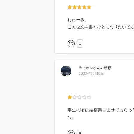
しゅーる。
こんな文を書くひとになりたいで
1
ライオン
さん
の感想
2023年6月10日
学生の頃は結構楽しませてもらっ
な。
0