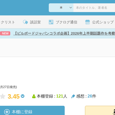
ックリスト
談話室
ブクログ通信
公式ショップ
【ビルボードジャパンコラボ企画】2026年上半期話題作を考察
NEW
9月27日発売)
3.45
本棚登録 :
121
人
感想 :
26
件
本棚に登録