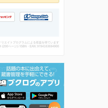
ィリエイトプログラムによる収益を得ています
・本 (200ページ) / ISBN・EAN: 9784163694900