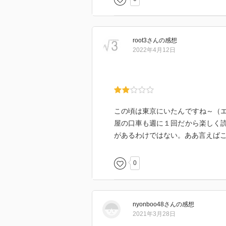
root3
さん
の感想
2022年4月12日
この頃は東京にいたんですね～（
屋の口車も週に１回だから楽しく
があるわけではない。ああ言えば
0
nyonboo48
さん
の感想
2021年3月28日