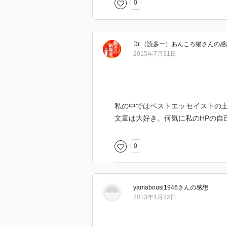
0
Dr.（読多ー）あんころ猫
さん
の感
2015年7月31日
私の中ではベストエッセイストの
文章は大好き。何気に私のHPの自
0
yamabousi1946
さん
の感想
2013年1月22日