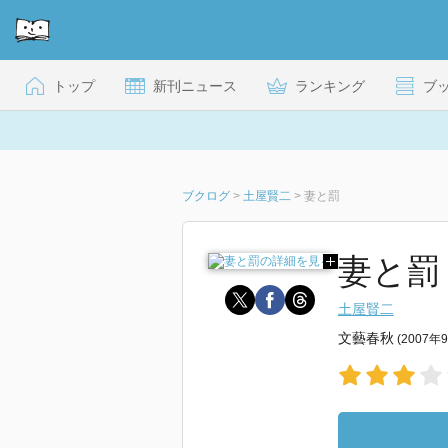
トップ
新刊ニュース
ランキング
ブ
ブクログ
>
土屋賢二
>
妻と罰
妻と罰
土屋賢二
文藝春秋
(2007年