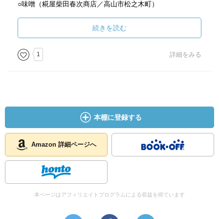
○味噌（糀屋柴田春次商店／高山市松之木町）
○福来三年熟成本みりん（白扇酒造／岐阜県加茂郡）
○無添加玄米酢（みふね酢醸造元／三重県紀宝町）
続きを読む
○手羽先のふかひれ詰め（新亞飯店／千駄ヶ谷）
○にしん山椒漬（会津二丸屋／会津市）
1
詳細をみる
○プラリーヌ（オーボンヴュータン／等々力）
○山椒あられあぜくら（みやび堂／大丸京都・梅田）
○本わらび餅（御菓子所まつ月／豊田市）
○澤鹿（澤鹿文明堂／徳島市富田橋）
○黒胡椒せん（煎遊／深谷市）
本棚に登録する
○抹茶・祥の昔（中村藤吉本店／京都宇治市）
○京番茶（竹村玉翠園本舗／京都市左京区）
Amazon 詳細ページへ
本ページはアフィリエイトプログラムによる収益を得ています