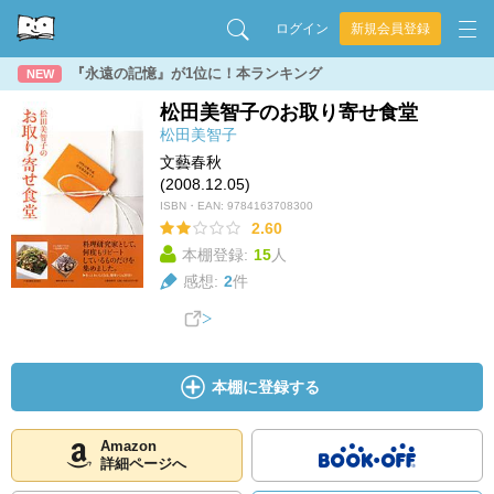
ログイン
新規会員登録
『永遠の記憶』が1位に！本ランキング
NEW
松田美智子のお取り寄せ食堂
松田美智子
文藝春秋
(2008.12.05)
ISBN・EAN:
9784163708300
2.60
本棚登録:
15
人
感想:
2
件
本棚に登録する
Amazon
詳細ページへ