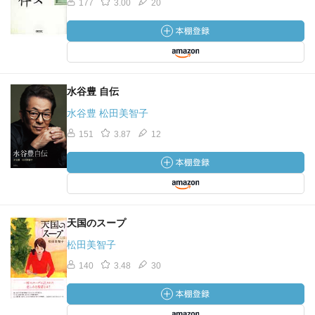
177
3.00
20
水谷豊 自伝
水谷豊 松田美智子
151
3.87
12
天国のスープ
松田美智子
140
3.48
30