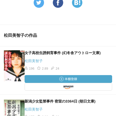
松田美智子の作品
女子高校生誘飼育事件 (幻冬舎アウトロー文庫)
松田美智子
196
2.89
24
新潟少女監禁事件 密室の3364日 (朝日文庫)
松田美智子