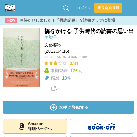
ログイン
新規会員登録
お待たせしました！「再読記録」が読書グラフに登場！
NEW
橋をかける 子供時代の読書の思い出
美智子
文藝春秋
(2012.04.16)
ISBN・EAN:
9784163753102
3.84
本棚登録:
176
人
感想:
13
件
本棚に登録する
Amazon
詳細ページへ