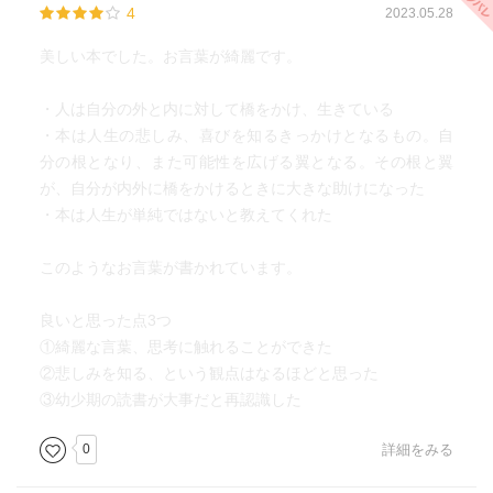
4
2023.05.28
美しい本でした。お言葉が綺麗です。
・人は自分の外と内に対して橋をかけ、生きている
・本は人生の悲しみ、喜びを知るきっかけとなるもの。自
分の根となり、また可能性を広げる翼となる。その根と翼
が、自分が内外に橋をかけるときに大きな助けになった
・本は人生が単純ではないと教えてくれた
このようなお言葉が書かれています。
良いと思った点3つ
①綺麗な言葉、思考に触れることができた
②悲しみを知る、という観点はなるほどと思った
③幼少期の読書が大事だと再認識した
0
詳細をみる