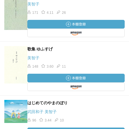
美智子
171
4.11
26
歌集 ゆふすげ
美智子
148
3.60
11
はじめてのやまのぼり
武田和子 美智子
96
3.44
10