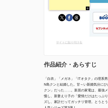
サイトに貼り付ける
作品紹介・あらすじ
「白衣」「メガネ」「ITオタク」の理系
N島クンと結婚した。甘～い新婚気分にひ
クン」だった……。新居の家電は、最強メ
慢し、新妻えり子の「愛情だけはたっぷり
ズし、家計だってガッチリ管理。とうとう
人気シリーズ第3弾！