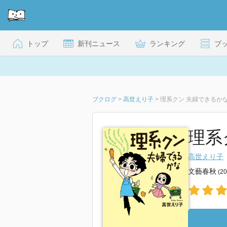
トップ
新刊ニュース
ランキング
ブ
ブクログ
>
高世えり子
>
理系クン 夫婦できるかな
理系
高世えり子
文藝春秋
(2