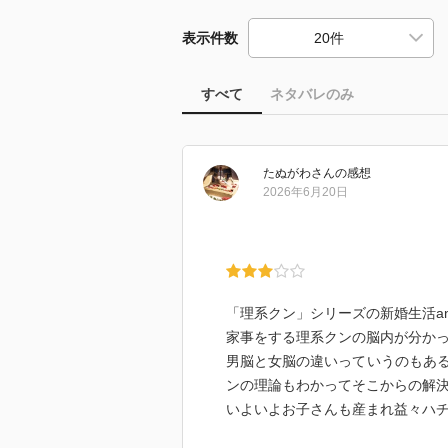
表示件数
すべて
ネタバレのみ
たぬがわ
さん
の感想
2026年6月20日
「理系クン」シリーズの新婚生活a
家事をする理系クンの脳内が分か
男脳と女脳の違いっていうのもあ
ンの理論もわかってそこからの解
いよいよお子さんも産まれ益々ハ