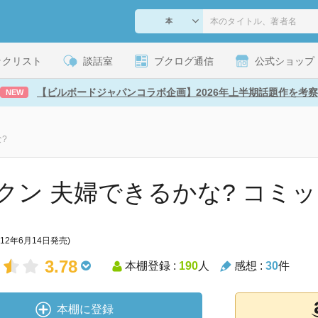
ックリスト
談話室
ブクログ通信
公式ショップ
【ビルボードジャパンコラボ企画】2026年上半期話題作を考察
NEW
?
クン 夫婦できるかな? コミ
012年6月14日発売)
3.78
本棚登録 :
190
人
感想 :
30
件
本棚に登録