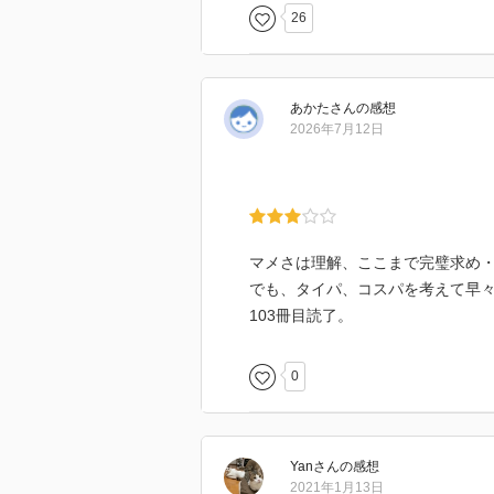
26
あかた
さん
の感想
2026年7月12日
マメさは理解、ここまで完璧求め
でも、タイパ、コスパを考えて早
103冊目読了。
0
Yan
さん
の感想
2021年1月13日