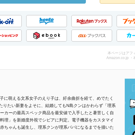
本ページはアフ
Amazon.co.jp 
男子に萌える文系女子のえり子は、紆余曲折を経て、めでたく
たりたい新妻をよそに、結婚してもN島クンはかわらず「理系
ーカーの最高スペック商品を最安値で入手したと暑苦しく自
料理」を新婚度外視でシビアに判定。電子機器をカスタマイ
赤ちゃんも誕生し、理系クンが理系パパになるまでを描いた