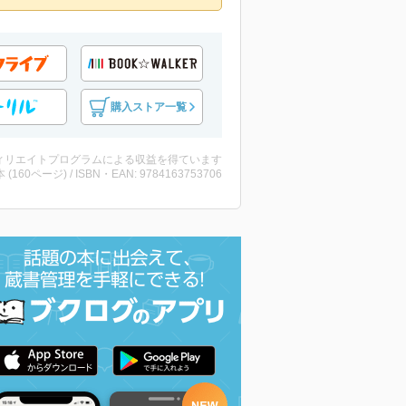
購入ストア一覧
ィリエイトプログラムによる収益を得ています
・本 (160ページ) / ISBN・EAN: 9784163753706