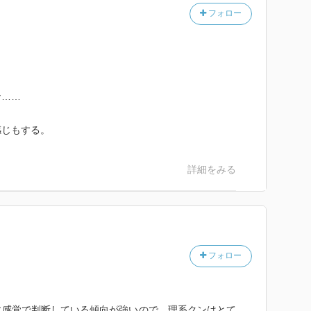
フォロー
、
な……
感じもする。
詳細をみる
フォロー
に感覚で判断している傾向が強いので、理系クンはとて