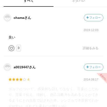
すべて
ネタバレ
chamaさん
フォロー
2019.12.03
良い
0
詳細をみる
a0019447さん
フォロー
4
2014.08.17
ゴルフについて、感覚的な話しではなく、言葉にこだわ
り、言葉で伝え、理解し、自己治癒力を高めることができ
るようにとの主旨で記された本。シンプルで本質的でわか
りやすい。それでも素人には難しいが。。