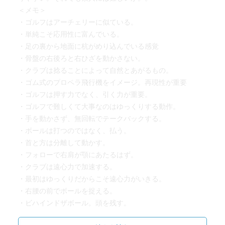
＜メモ＞
・ゴルフはアーチェリーに似ている。
・単純こそ応用性に富んでいる。
・足の裏から地面に杭がめり込んでいる感覚
・骨盤の右後ろと右ひざを動かさない。
・クラブは捻ることによって自然とあがるもの。
・ゴム式のプロペラ飛行機をイメージ。再現性が重要
・ゴルフは押す力でなく、引く力が重要。
・ゴルフで難しくて大事なのはゆっくりする動作。
・手を動かさず、無回転でテークバックする。
・ボールは打つのではなく、払う。
・首と方は分離して動かす。
・フォローで右肩が顎にあたるはず。
・クラブは遠心力で加速する。
・最初はゆっくりだからこそ遠心力がいきる。
・右腰の前でボールを捉える。
・ビハインドザボール。頭を残す。
・テイクバックの初めの50cmを大事に。