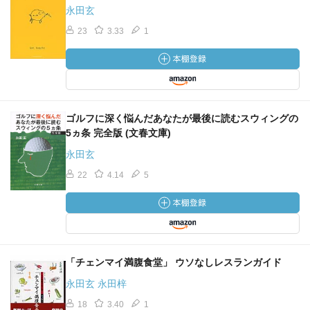
永田玄
23
3.33
1
ゴルフに深く悩んだあなたが最後に読むスウィングの
5ヵ条 完全版 (文春文庫)
永田玄
22
4.14
5
「チェンマイ満腹食堂」 ウソなしレスランガイド
永田玄 永田梓
18
3.40
1