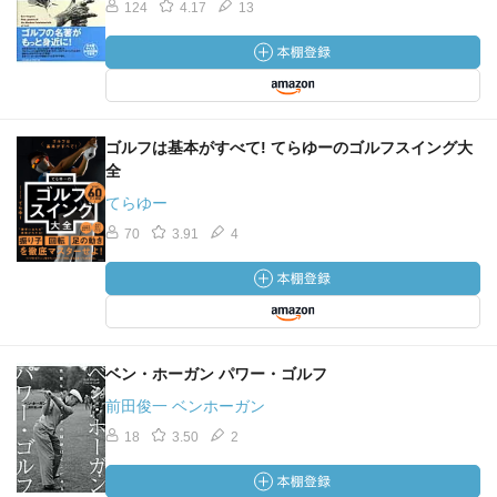
124
4.17
13
ゴルフは基本がすべて! てらゆーのゴルフスイング大
全
てらゆー
70
3.91
4
ベン・ホーガン パワー・ゴルフ
前田俊一 ベンホーガン
18
3.50
2