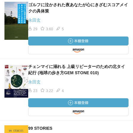
ゴルフに泣かされた夜あなたが心にきざむスコアメイ
クの具体策
永田玄
29
3.60
5
チェンマイに溺れる 上級リピーターのための北タイ
紀行 (地球の歩き方GEM STONE 010)
永田玄
23
3.22
4
99 STORIES