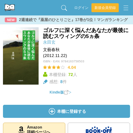
ログイン
新規会員登録
2週連続で『薬屋のひとりごと』17巻が1位！マンガランキング
NEW
ゴルフに深く悩んだあなたが最後に
読むスウィングの5ヵ条
永田玄
文藝春秋
(2012.11.22)
ISBN・EAN:
9784163758503
4.04
本棚登録:
72
人
感想:
8
件
Kindle版
本棚に登録する
Amazon
詳細ページへ