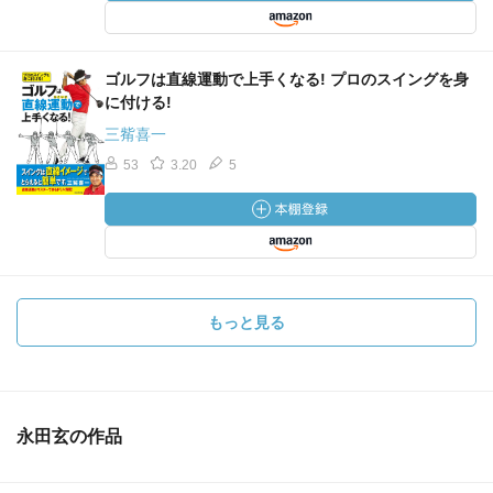
ゴルフは直線運動で上手くなる! プロのスイングを身
に付ける!
三觜喜一
53
3.20
5
もっと見る
永田玄の作品