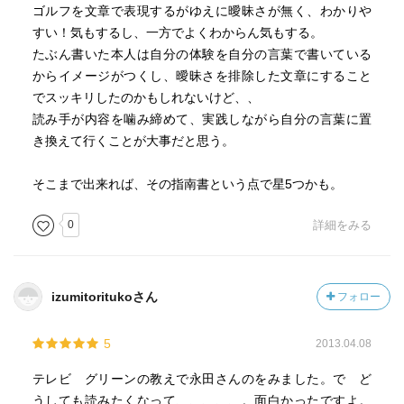
ゴルフを文章で表現するがゆえに曖昧さが無く、わかりや
すい！気もするし、一方でよくわからん気もする。
たぶん書いた本人は自分の体験を自分の言葉で書いている
からイメージがつくし、曖昧さを排除した文章にすること
でスッキリしたのかもしれないけど、、
読み手が内容を噛み締めて、実践しながら自分の言葉に置
き換えて行くことが大事だと思う。
そこまで出来れば、その指南書という点で星5つかも。
0
詳細をみる
izumitoritukoさん
フォロー
5
2013.04.08
テレビ グリーンの教えで永田さんのをみました。で ど
うしても読みたくなって、、、、、。面白かったですよ。