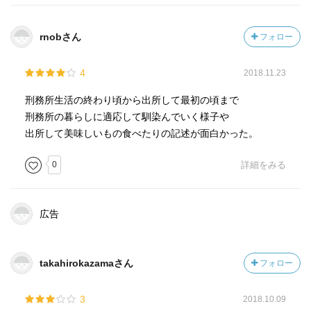
ホリエモンの著作は初めて読んだんですけど、彼の考え
方は自由主義だなーと感じます。
rnobさん
フォロー
規制は少なく、流動性をあげて。
普段は政治的な発言ってあまり好きじゃないんですけ
4
2018.11.23
ど、彼のはなんとなく嫌味なく読めてしまいますね。不思
議です。
刑務所生活の終わり頃から出所して最初の頃まで
刑務所の暮らしに適応して馴染んでいく様子や
出所して美味しいもの食べたりの記述が面白かった。
0
詳細をみる
広告
takahirokazamaさん
フォロー
3
2018.10.09