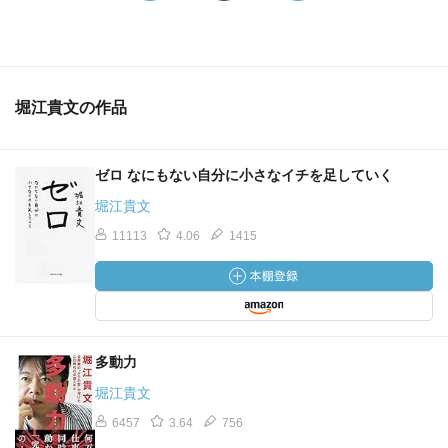
堀江貴文の作品
ゼロ なにもない自分に小さなイチを足していく
堀江貴文
11113
4.06
1415
多動力
堀江貴文
6457
3.64
756