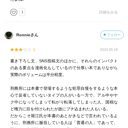
1
詳細をみる
Ronnieさん
フォロー
3
2024.05.19
書き下ろし文、SNS投稿文のほかに、それらのインパクト
のある要点を漫画化もしているので分厚い本でありながら
実際のボリュームは半分程度。
刑務所には本書で登場するような犯罪自慢をするような本
心で反省していないタイプの人がいる一方で、アル中やヤ
ク中になってしまって転がり転落してしまった人、国税な
ど権力に目を付けられたが故にブチ込まれた人もいる。
だからこそ堀江氏が本書のあとがきなどで言われているよ
うに、刑務所に服役している人は「普通の人」であって、