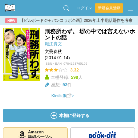
ログイン
新規会員登録
【ビルボードジャパンコラボ企画】2026年上半期話題作を考察
NEW
刑務所わず。 塀の中では言えないホ
ントの話
堀江貴文
文藝春秋
(2014.01.14)
ISBN・EAN:
9784163765105
3.32
本棚登録:
599
人
感想:
93
件
Kindle版
本棚に登録する
Amazon
詳細ページへ