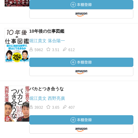
10年後の仕事図鑑
堀江貴文 落合陽一
5962
3.51
612
バカとつき合うな
堀江貴文 西野亮廣
3932
3.65
407