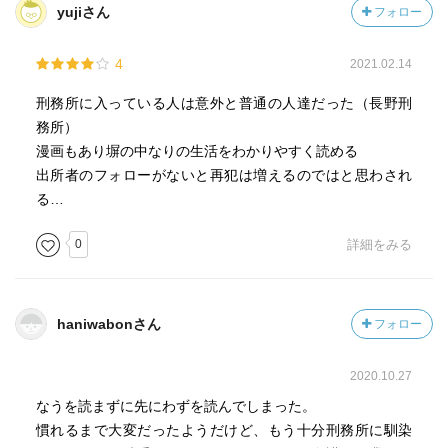
yujiさん
フォロー
4
2021.02.14
刑務所に入っている人は意外と普通の人達だった（長野刑
務所）
漫画もあり塀の中なりの生活をわかりやすく読める
出所者のフォローがないと再犯は増えるのではと思わされ
る…
0
詳細をみる
haniwabonさん
フォロー
2020.10.27
なうを読まずに先にわずを読んでしまった。
慣れるまで大変だったようだけど、もう十分刑務所に馴染