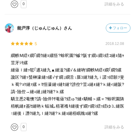
面白いエピソードが満載です。
0
詳細をみる
ところで、いろんな有名人がホリエモンに面会に来ま
す。
今回笑ったのは元「２ｃｈ」のひろゆき氏。
能戸淳（じゅんじゅん）さん
フォロー
監獄生活の、早寝早起き粗食生活で30kg以上減量し、比
較的ムショ生活に慣れたホリエモンに…、
5
2018.12.08
ひろゆき：元気で楽しそうじゃん！
ホリエモン：んなわけねぇだろ！最初の半年は人間関係が
繝帙Μ繧ｨ繝｢繝ｳ縺ｮ縲悟?蜍呎園?槭?阪す繝ｪ繝ｼ繧ｺ縺ｮ隨ｬ
上意下達で大変なの！絶対行かなきゃいけない会社で、体
荳牙ｼｾ縲
育会系の社風で嫌な上司がいるみたいな感じ！
縺薙ｌ縺ｯ髱｢逋ｽ縺九▲縺溘?縲√＆縺吶′繝帙Μ繧ｨ繝｢繝ｳ縲
ひろゆき：え、でもそれって、普通の人は社会で経験して
讒区?縺ｯ蜑榊濠縺ｯ縲√す繝｣繝舌↓蜃ｺ縺ｦ縺九ｉ謖ｯ繧願ｿ斐
いることじゃないですか。堀江さんは経験していないかも
ｋ蜀?ｮｹ縺ｧ縲∝ｾ悟濠縺ｯ縺ｾ縺?謗倥?荳ｭ縺ｫ縺?ｋ縺ｨ縺阪?
しれないけど。
譌･險倥→縺ｪ縺｣縺ｦ縺?ｋ縲
驕主悉2菴懊?譌･險倅ｸｻ菴薙?繧ゅ?縺ｨ驕輔＞縲∝?蜍呎園陦
あと、歯のインプラントの調子が悪くなったため歯科受
梧帆縺ｫ蟇ｾ縺吶ｋ蝠城｡梧署襍ｷ縺後ず繝ｧ繝ｼ繧ｯ繧ゆｺ､縺医
診を申し出たけど数ヶ月待ちだった、とメルマガに書いた
↑縺後ｉ譖ｸ縺九ｌ縺ｦ縺?ｋ縺ｮ縺梧眠魄ｮ縺?縲
ら、彼の部署にはすぐ歯科検診が受けられるようになっ
た、とか。
0
詳細をみる