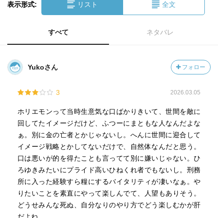
表示形式:
リスト
全文
すべて
ネタバレ
Yukoさん
フォロー
3
2026.03.05
ホリエモンって当時生意気な口ばかりきいて、世間を敵に
回してたイメージだけど、ふつーにまともな人なんだよな
ぁ。別に金の亡者とかじゃないし。へんに世間に迎合して
イメージ戦略とかしてないだけで、自然体なんだと思う。
口は悪いが的を得たことも言ってて別に嫌いじゃない。ひ
ろゆきみたいにプライド高いひねくれ者でもないし。刑務
所に入った経験すら糧にするバイタリティが凄いなぁ。や
りたいことを素直にやって楽しんでて、人望もありそう。
どうせみんな死ぬ、自分なりのやり方でどう楽しむかが肝
だよね。