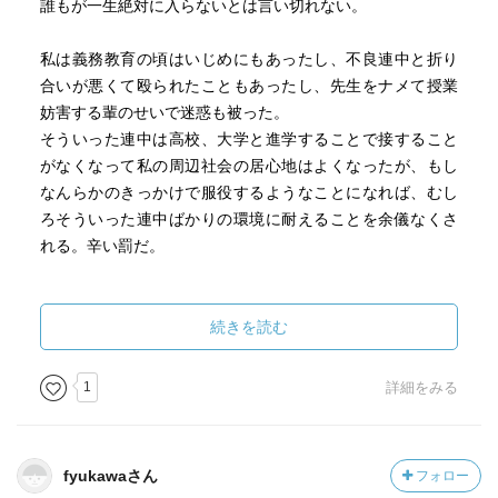
誰もが一生絶対に入らないとは言い切れない。
私は義務教育の頃はいじめにもあったし、不良連中と折り
合いが悪くて殴られたこともあったし、先生をナメて授業
妨害する輩のせいで迷惑も被った。
そういった連中は高校、大学と進学することで接すること
がなくなって私の周辺社会の居心地はよくなったが、もし
なんらかのきっかけで服役するようなことになれば、むし
ろそういった連中ばかりの環境に耐えることを余儀なくさ
れる。辛い罰だ。
ウシジマくんの世界は完全なフィクションとは言い切れな
い。
続きを読む
一寸先は闇ということを肝に銘じて、謙虚に真摯に生きて
行こうと再認識した。
1
詳細をみる
fyukawaさん
フォロー