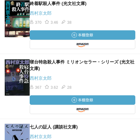
終着駅殺人事件 (光文社文庫)
西村京太郎
370
3.46
38
寝台特急殺人事件 ミリオンセラー・シリーズ (光文社
文庫)
西村京太郎
367
3.62
28
七人の証人 (講談社文庫)
西村京太郎