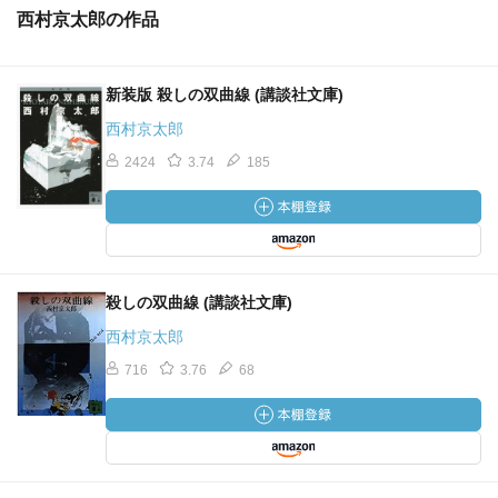
西村京太郎の作品
新装版 殺しの双曲線 (講談社文庫)
西村京太郎
2424
3.74
185
殺しの双曲線 (講談社文庫)
西村京太郎
716
3.76
68