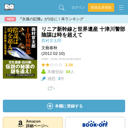
ログイン
新規会員登録
『永遠の記憶』が1位に！本ランキング
NEW
リニア新幹線と世界遺産 十津川警部
陰謀は時を超えて
西村京太郎
文藝春秋
(2012.02.10)
ISBN・EAN:
9784163811604
2.56
本棚登録:
34
人
感想:
3
件
本棚に登録する
Amazon
詳細ページへ