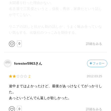
太閤通り行った理由がない。
名古屋で三英傑というと，信長，秀吉，家康だという話し
がでてこない。
リニアの話しと抗がん剤の話しが，うまく噛み合っていな
い気もする。出版社のつっこみを期待する。
0
詳細をみる
forester5963さん
フォロー
2
2012.03.25
途中まではよかったけど、最後があっけなくてがっかりし
た。
あっというどんでん返しが欲しかった。
0
詳細をみる