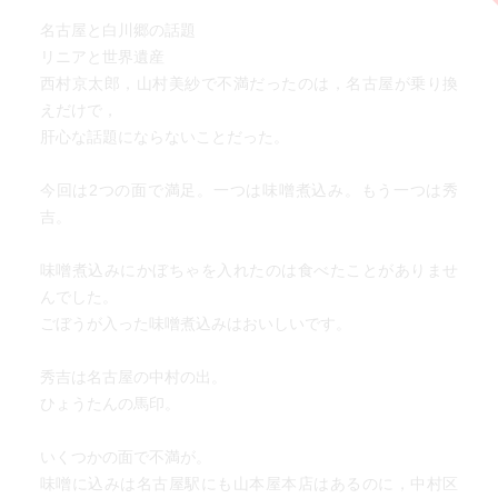
名古屋と白川郷の話題
リニアと世界遺産
西村京太郎，山村美紗で不満だったのは，名古屋が乗り換
えだけで，
肝心な話題にならないことだった。
今回は2つの面で満足。一つは味噌煮込み。もう一つは秀
吉。
味噌煮込みにかぼちゃを入れたのは食べたことがありませ
んでした。
ごぼうが入った味噌煮込みはおいしいです。
秀吉は名古屋の中村の出。
ひょうたんの馬印。
いくつかの面で不満が。
味噌に込みは名古屋駅にも山本屋本店はあるのに，中村区