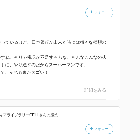
私としてはもう終わり？という物足りなさが残った。典
と野に転じて民権を唱えた大隈。脇役も含めて人間性ま
フォロー
ゃないか。
使っているけど、日本銀行が出来た時には様々な種類の
ですね。そりゃ税収が不足するわな。そんなこんなの状
相手に、やり通すのだからスーパーマンです。
って、それもまたスゴい！
詳細をみる
ィアライブラリーCELL
さん
の感想
フォロー