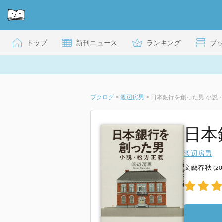
トップ
新刊ニュース
ランキング
ブ
ブクログ
>
渡辺房男
>
日本銀行を創った男 小説
日本
渡辺房男
文藝春秋
(2