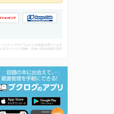
ィリエイトプログラムによる収益を得ています
・本 (272ページ) / ISBN・EAN: 9784163813707