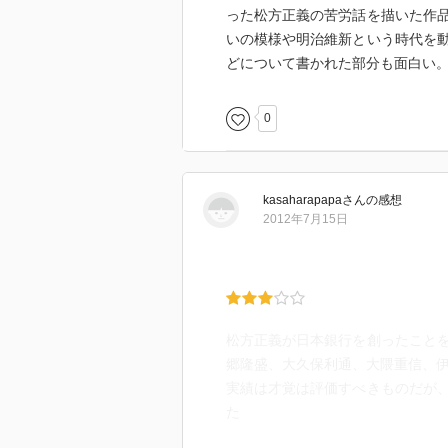
った松方正義の苦労話を描いた作
いの模様や明治維新という時代を
どについて書かれた部分も面白い
0
kasaharapapa
さん
の感想
2012年7月15日
松方正義が日本銀行を創ったこと
郷隆盛、大久保利通、大隈重信、
実績は才覚は評価すべきものだが
た