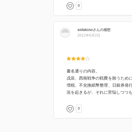
0
asitakoso
さん
の感想
2012年6月2日
書名通りの内容。
戊辰、西南戦争の戦費を賄うため
増税、不兌換紙幣整理、日銀券発
況を起きるが、それに苦悩しつつ
0