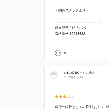
＜閲覧スタッフより＞
--------------------------------------
所在記号:913.6||ワタ
資料番号:10213622
--------------------------------------
0
shiraki0402
さん
の感想
2013年11月6日
銀行の銀行としての役割を担い、