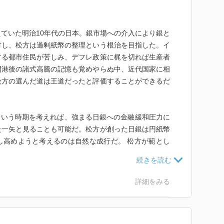
ていた明治10年代の日本。銀市場への介入により銀と
対し、松方は過剰紙幣の整理という根治を目指した。イ
する都市住民が苦しみ、デフレ政策に梶を切れば生産者
開港後の諸式高騰の記憶も覚めやらぬ中、近代国家に相
松方の選んだ道は王道だったと評価することができるだ
月という時期を考えれば、強まる日銀への金融緩和圧力に
た一矢と見ることも可能だ。松方が創った日銀は円紙幣
し高めようと考えるのは自然な成行だ。 松方が範とし
、その末裔たるECBにおいては、欧州危機までは通貨
きた。松方財政は明治史に残る功績だ。保守系政治家と
られてよい。しかしだからといって、不換紙幣が定着
詳細をみる
んだ今日の日本においても、松方財政が金科玉条になる