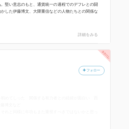
品。堅い意志のもと、通貨統一の過程でのデフレとの闘
動かした伊藤博文、大隈重信などの人物たちとの関係な
。
詳細をみる
フォロー
を初めてしった 関係する有力者との経緯が面白い 西
伊藤博文など
、それと同様に年功もまた重視すべきではないかと思っ