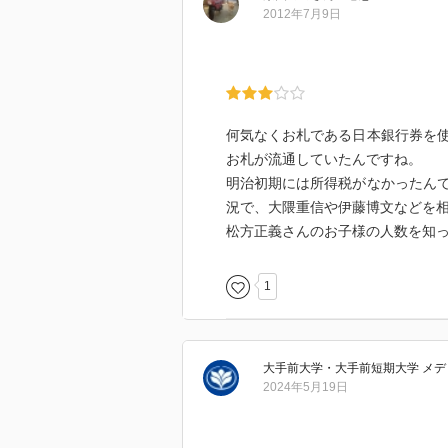
日本銀行創設史を活写した本書。
2012年7月9日
型的な保守主義者を全うした松方
で描けばもっと面白くなったんじ
何気なくお札である日本銀行券を
お札が流通していたんですね。
明治初期には所得税がなかったん
況で、大隈重信や伊藤博文などを
松方正義さんのお子様の人数を知
1
大手前大学・大手前短期大学 メデ
2024年5月19日