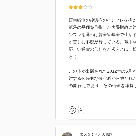
西南戦争の後遺症のインフレを抱え
紙幣の平価を目指した大隈財政に
ンフレを選べば賃金や年金で生活
が苦しむ不況が待っている。幕末
応しい通貨の信任をと考えれば、
ろう。
この本が出版された2012年の5
対する伝統的な保守派から放たれ
の発行元であり、その価値を維持
たフランスやベルギーの中央銀行も
高・インフレ予防を第一義として
して伊藤博文を支えた足跡も認め
1
し、過剰ともいえる資本蓄積が進
訳ではあるまい。
柴犬ミミ
さん
の感想