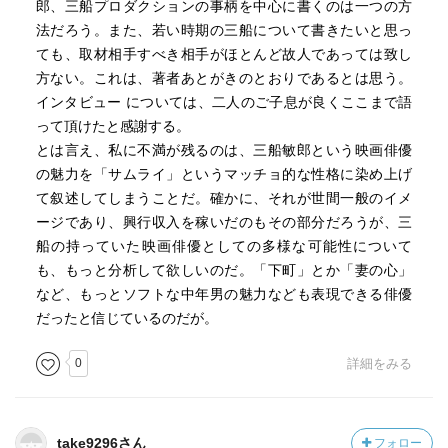
郎、三船プロダクションの事柄を中心に書くのは一つの方
法だろう。また、若い時期の三船について書きたいと思っ
ても、取材相手すべき相手がほとんど故人であっては致し
方ない。これは、著者あとがきのとおりであるとは思う。
インタビュー については、二人のご子息が良くここまで語
って頂けたと感謝する。
とは言え、私に不満が残るのは、三船敏郎という映画俳優
の魅力を「サムライ」というマッチョ的な性格に染め上げ
て叙述してしまうことだ。確かに、それが世間一般のイメ
ージであり、興行収入を稼いだのもその部分だろうが、三
船の持っていた映画俳優としての多様な可能性について
も、もっと分析して欲しいのだ。「下町」とか「妻の心」
など、もっとソフトな中年男の魅力なども表現できる俳優
だったと信じているのだが。
0
詳細をみる
take9296さん
フォロー