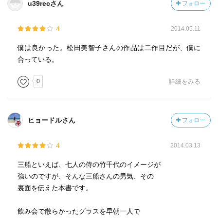
u39recさん
フォロー
4
2014.05.11
僕は良かった。松田美智子さんの作品は二作目だが、僕に
合っている。
0
詳細をみる
ヒョードルさん
フォロー
4
2014.03.13
三船といえば、七人の侍の竹千代のイメージが
強いのですが、そんな三船さんの男気、その
裏面を伝えた本書です。
飲み会で散らかったグラスを早朝一人で