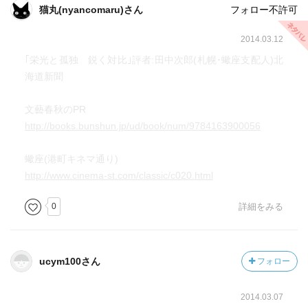
猫丸(nyancomaru)さん
フォロー不許可
2014.03.12
｢栄光と孤独 鋭く対比｣評者:田中次郎(札幌･蠍座支配人)北
海道新聞
文藝春秋のPR
http://books.bunshun.jp/ud/book/num/9784163900056
蠍座(港町キネマ通り)
http://www.cinema-st.com/classic/c020.html
0
詳細をみる
ucym100さん
フォロー
2014.03.07