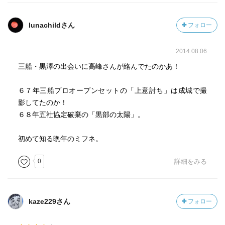
lunachildさん
フォロー
2014.08.06
三船・黒澤の出会いに高峰さんが絡んでたのかあ！
６７年三船プロオープンセットの「上意討ち」は成城で撮
影してたのか！
６８年五社協定破棄の「黒部の太陽」。
初めて知る晩年のミフネ。
0
詳細をみる
kaze229さん
フォロー