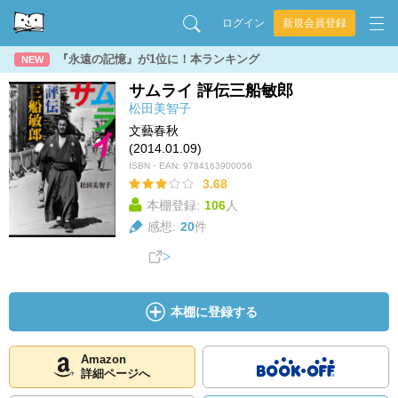
ログイン
新規会員登録
『永遠の記憶』が1位に！本ランキング
NEW
サムライ 評伝三船敏郎
松田美智子
文藝春秋
(2014.01.09)
ISBN・EAN:
9784163900056
3.68
本棚登録:
106
人
感想:
20
件
本棚に登録する
Amazon
詳細ページへ