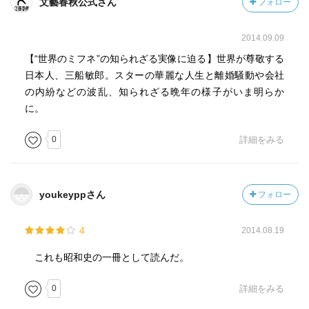
文藝春秋公式さん
フォロー
2014.09.09
【“世界のミフネ”の知られざる実像に迫る】世界が尊敬する
日本人、三船敏郎。スターの華麗な人生と離婚騒動や会社
の内紛などの波乱、知られざる晩年の様子がいま明らか
に。
0
詳細をみる
youkeyppさん
フォロー
4
2014.08.19
これも昭和史の一冊として読んだ。
0
詳細をみる