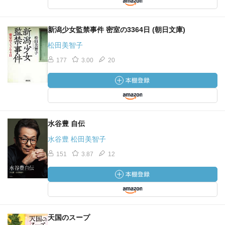
新潟少女監禁事件 密室の3364日 (朝日文庫)
松田美智子
177
3.00
20
水谷豊 自伝
水谷豊 松田美智子
151
3.87
12
天国のスープ