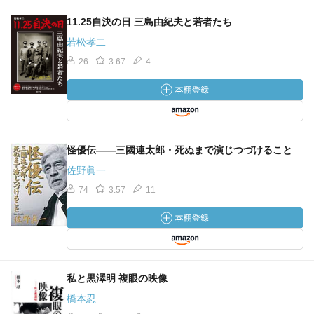
11.25自決の日 三島由紀夫と若者たち
若松孝二
26
3.67
4
怪優伝――三國連太郎・死ぬまで演じつづけること
佐野眞一
74
3.57
11
私と黒澤明 複眼の映像
橋本忍