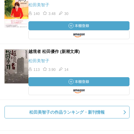
松田美智子
140
3.48
30
越境者 松田優作 (新潮文庫)
松田美智子
113
3.90
14
松田美智子の作品ランキング・新刊情報