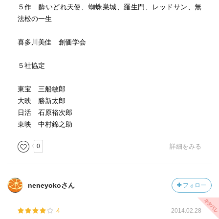
５作 酔いどれ天使、蜘蛛巣城、羅生門、レッドサン、無
法松の一生
喜多川美佳 創価学会
５社協定
東宝 三船敏郎
大映 勝新太郎
日活 石原裕次郎
東映 中村錦之助
0
詳細をみる
neneyokoさん
フォロー
4
2014.02.28