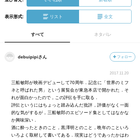
表示形式:
リスト
全文
すべて
ネタバレ
debuipipiさん
フォロー
2017.11.20
三船敏郎が映画デビューして70周年．記念に「世界のミフ
ネと呼ばれた男」という展覧会が東急本店で開かれた．そ
れが面白かったので，この評伝を手に取る．
評伝というにはちょっと踏み込んだ批評，評価がなく一面
的な気がするが，三船敏郎のエピソード集としてはなかな
か興味深い．
酒に酔ったときのこと，黒澤明とのこと，晩年のこといろ
いろよく取材して書いてある．現実はどうであったかはわ