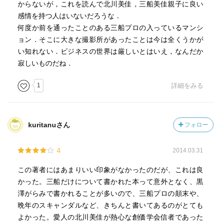
からないが，これを読んで北川美佳，三船美佳親子に良い
感情を持つ人はいないだろうな．
何度か前を通ったことのある三船プロの入っているマンシ
ョン．そこに大きな撮影所があったことは今は全くうかが
い知れない．ビジネスの世界は厳しいとはいえ，なんだか
寂しいものだね．
1
詳細をみる
kuritanuさん
フォロー
4
2014.03.31
この著者にはあまりいい印象がなかったのだが、これは良
かった。三船だけについて書かれた本って意外となく、黒
澤がらみで書かれることが多いので、三船プロの顛末や、
晩年のスキャンダルなど、きちんと書いてあるのがとても
よかった。愛人の北川美佳が熱心な創価学会信者であった