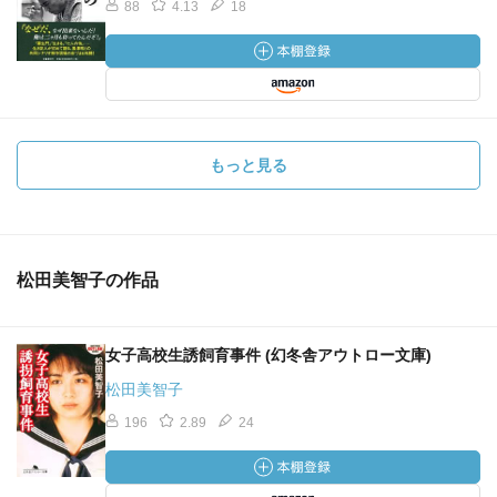
88
4.13
18
もっと見る
松田美智子の作品
女子高校生誘飼育事件 (幻冬舎アウトロー文庫)
松田美智子
196
2.89
24