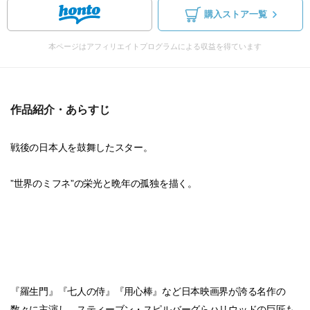
購入ストア一覧
本ページはアフィリエイトプログラムによる収益を得ています
作品紹介・あらすじ
戦後の日本人を鼓舞したスター。
”世界のミフネ”の栄光と晩年の孤独を描く。
『羅生門』『七人の侍』『用心棒』など日本映画界が誇る名作の
数々に主演し、スティーブン・スピルバーグらハリウッドの巨匠も