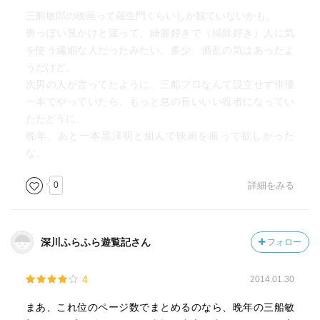
三船敏郎の映画って羅生門くらいしか観ていないかも。
男っぽい見かけと違って、綺麗好きで（掃除好き）人に気
を使う繊細な人だったみたい。多少、酒乱の気はあったよ
うだけど。
次男の人が言ってたように、三船プロなんて設立せず俳優
一本でやっていたら、もっと息の長いいい役者になってい
たたどうに。
晩年、あと一本黒澤明と組んで映画を撮って欲しかった
な。
0
詳細をみる
深川ふらふら遊覧記さん
フォロー
4
2014.01.30
まあ、これ位のページ数でまとめるのなら、晩年の三船敏