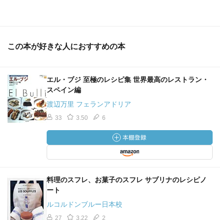
この本が好きな人におすすめの本
エル・ブジ 至極のレシピ集 世界最高のレストラン・
スペイン編
渡辺万里 フェランアドリア
33
3.50
6
料理のスフレ、お菓子のスフレ サブリナのレシピノ
ート
ルコルドンブルー日本校
27
3.22
2