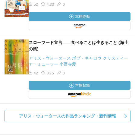
52
4.33
0
スローフード宣言――食べることは生きること (海士
の風)
アリス・ウォータース ボブ・キャロウ クリスティー
ナ・ミューラー 小野寺愛
42
3.75
3
アリス・ウォータースの作品ランキング・新刊情報