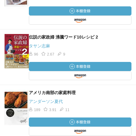
伝説の家政婦 沸騰ワード10レシピ 2
タサン志麻
96
2.67
9
アメリカ南部の家庭料理
アンダーソン夏代
189
3.91
11