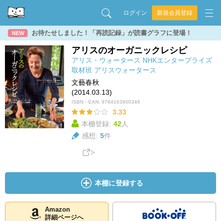
ログイン
新規会員登録
お待たせしました！「再読記録」が読書グラフに登場！
NEW
アリスのオーガニックレシピ
アリス・ウォータース
NHKエンタープライズ
取材班
アリスウォータース
文藝春秋
(2014.03.13)
ISBN・EAN:
9784163900346
3.33
本棚登録:
42
人
感想:
5
件
本棚に登録する
Amazon
詳細ページへ