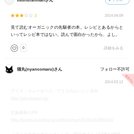
mishuranmanさん
フォロー
3
2014.04.09
見て読むオーガニックの先駆者の本。レシピとあるからと
いってレシピ本ではない。読んで面白かったから、よし。
0
詳細をみる
猫丸(nyancomaru)さん
フォロー不許可
2014.03.12
アリス・ウォータース - アリスのおいしい革命
http://alicewaters.jp/
文藝春秋のPR
http://books.bunshun.jp/ud/book/num/9784163900346