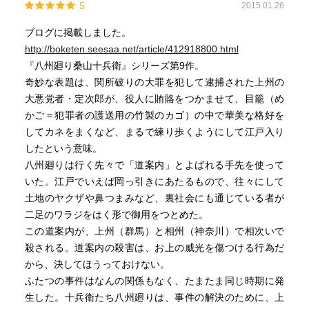
5
2015.01.26
案内の幸平の甥・音吉が，定次郎の娘の居る鍛冶屋を見張
っていたが，道楽息子に孕まされたみちが利根川に身を投
ブログに掲載しました。
げようとしているのを救い，思わず自分が父親になると云
http://boketen.seesaa.net/article/412918800.html
ってしまった。本当はみちの父である定次郎を殺してやろ
『八州廻り桑山十兵衛』シリーズ第9作。
うとしていたが，祝言の日に定次郎が現れ，挨拶を為した
奇妙な表題は、関所破りの大罪を犯して逮捕された上州の
後，誤って幸平を殺す原因を作った博打打ちの政吉の賭場
大悪党者・定次郎が、役人に賄賂をつかませて、目籠（め
で，道楽者と胴元を殺して，十蔵と立ち合い，いなされて
かご＝犯罪者の護送用の竹製のカゴ）の中で華美な格好を
縛に付いた。定次郎の昔の女が役人に鼻薬を効かせて，縮
してカネをまくなど、まるで練り歩くようにして江戸入り
緬の衣と褞袍二枚を着込んで，銭をばらまきながら江戸に
したという意味。
入ったのを見た六蔵は，いずれ自分も同じ道を歩きたいと
八州廻りは行く先々で「道案内」とよばれる手先を使って
思い始めた。江戸で別の人宿に潜り込んだ六蔵は，大名行
いた。江戸でいえば岡っ引きにあたるもので、往々にして
列を見物に来て軽い卒中を起こした名主を平塚の先に送る
土地のヤクザや鼻つまみなど、裏社会にも通じている者が
手伝いを引き受けたが，名主は金を持っておらず，雲助相
二足のワラジをはく形で御用をつとめた。
手に黄金を貯めた小前百姓が３００両の結納で迎えようと
この道案内が、上州（群馬）と相州（神奈川）で相次いで
した花嫁に村人が嫌がらせを仕掛けたと，咄嗟に花嫁を救
殺される。道案内の殺害は、お上の威光を傷つける行為だ
ったのだが，花婿とは知り合いであったために捕縛され
から、決してほうっておけない。
た。希望は，定次郎と同じようにお練りで江戸入りするこ
ふたつの事件はなんの関係もなく、たまたま同じ時期に発
とだが，当てが外れて唐丸籠で護送された～複雑なストー
生した。十兵衛たち八州廻りは、事件の解決のために、上
リーで，時間にして半年。茂原や本納，大網，東金，横芝