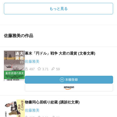
もっと見る
佐藤雅美の作品
幕末「円ドル」戦争 大君の通貨 (文春文庫)
佐藤雅美
497
3.71
59
物書同心居眠り紋蔵 (講談社文庫)
佐藤雅美