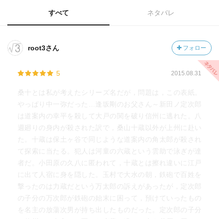
すべて
ネタバレ
root3さん
フォロー
5
2015.08.31
桑十とは私が考えたシリーズ名だが，問題は，この表紙。
やっぱり中一弥だった…逢坂剛のお父さん～新田ノ定次郎
は道案内の幸平を殺して大戸の関を破り信州に逃れた。八
週廻りの身内が殺された訳で，桑山十蔵以外が上州に赴い
た。十蔵は保土ヶ谷で同じような道案内の角太郎が殺され
て探索に当たる。犯人は河童の六蔵という雲助で泳ぎが達
者だ。小田原の久八に匿われて，十蔵とは擦れ違いに江戸
に出て人宿に身を隠した。玉村で大水の朝，鉄砲で百姓を
撃ったのは力蔵だという万太郎の訴えがあったが，定次郎
の子分の万次郎が鉄砲の始末に困って，預けていったもの
を名主の放蕩次男が持ち出したものだった。定次郎の子分