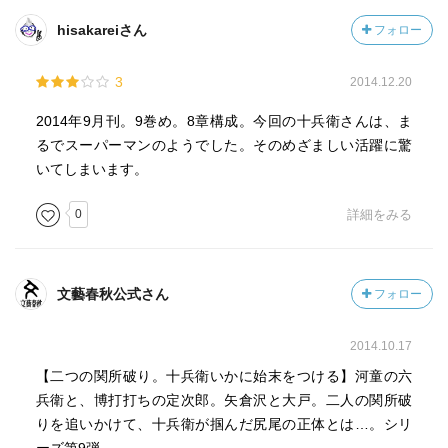
hisakareiさん
フォロー
3
2014.12.20
2014年9月刊。9巻め。8章構成。今回の十兵衛さんは、ま
るでスーパーマンのようでした。そのめざましい活躍に驚
いてしまいます。
0
詳細をみる
文藝春秋公式さん
フォロー
2014.10.17
【二つの関所破り。十兵衛いかに始末をつける】河童の六
兵衛と、博打打ちの定次郎。矢倉沢と大戸。二人の関所破
りを追いかけて、十兵衛が掴んだ尻尾の正体とは…。シリ