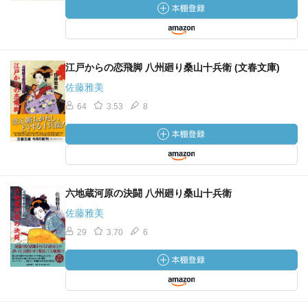
江戸からの恋飛脚 八州廻り桑山十兵衛 (文春文庫)
佐藤雅美
64
3.53
8
六地蔵河原の決闘 八州廻り桑山十兵衛
佐藤雅美
29
3.70
6