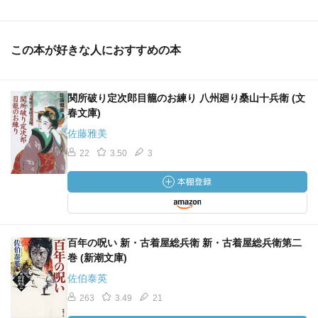
この本が好きな人におすすめの本
関所破り定次郎目籠のお練り 八州廻り桑山十兵衛 (文
春文庫)
佐藤雅美
22
3.50
3
百年の呪い 新・古着屋総兵衛 新・古着屋総兵衛第二
巻 (新潮文庫)
佐伯泰英
263
3.49
21