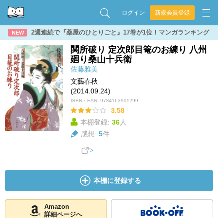
ログイン
新規会員登録
2週連続で『薬屋のひとりごと』17巻が1位！マンガランキング
NEW
関所破り 定次郎目篭のお練り 八州
廻り桑山十兵衛
佐藤雅美
文藝春秋
(2014.09.24)
ISBN・EAN:
9784163901299
3.58
本棚登録:
36
人
感想:
5
件
本棚に登録する
Amazon
詳細ページへ