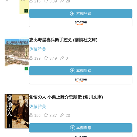
215
3.39
28
恵比寿屋喜兵衛手控え (講談社文庫)
佐藤雅美
199
3.49
0
覚悟の人 小栗上野介忠順伝 (角川文庫)
佐藤雅美
156
3.37
23