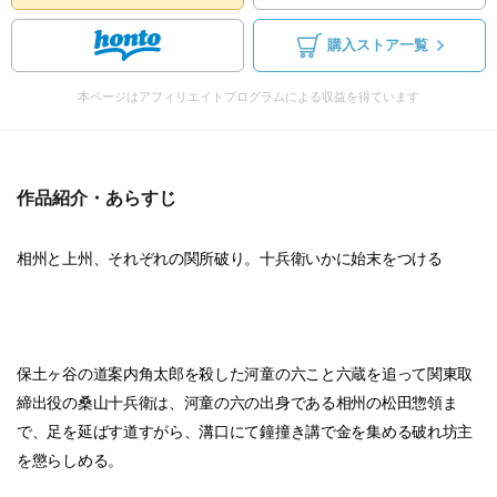
購入ストア一覧
本ページはアフィリエイトプログラムによる収益を得ています
作品紹介・あらすじ
相州と上州、それぞれの関所破り。十兵衛いかに始末をつける
保土ヶ谷の道案内角太郎を殺した河童の六こと六蔵を追って関東取
締出役の桑山十兵衛は、河童の六の出身である相州の松田惣領ま
で、足を延ばす道すがら、溝口にて鐘撞き講で金を集める破れ坊主
を懲らしめる。