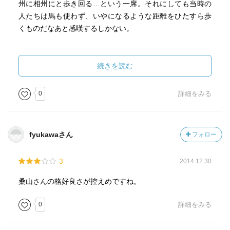
州に相州にと歩き回る…という一席。それにしても当時の
が出てきて吃驚！ 銭の吹き立てをしようと嘘を吐いた又
人たちは馬も使わず、いやになるような距離をひたすら歩
蔵は山根という場所だが，それが毎日のように通っている
くものだなあと感嘆するしかない。
場所。野尻というのは銚子の北西で利根川沿い。玉村とい
うのは群馬南部の小さな町，今はネ！
続きを読む
0
詳細をみる
fyukawaさん
フォロー
3
2014.12.30
桑山さんの格好良さが控えめですね。
0
詳細をみる