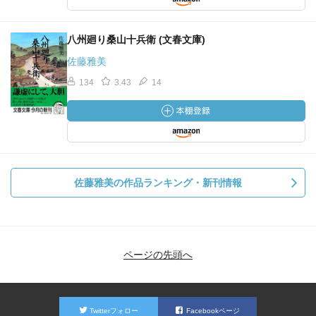
八州廻り桑山十兵衛 (文春文庫)
佐藤雅美
134
3.43
14
佐藤雅美の作品ランキング・新刊情報
ページの先頭へ
Twitterフォロー
Facebookページ