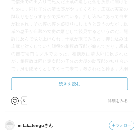
で信州での出入りで死んだ庄蔵の遺した金を茂原に届ける
ために，同じ子分の清太郎がやってくると，庄蔵の実家の
跡取りをどうするかで揉めている。押し込みにあって当主
が殺され，その倅の倅を跡取りにしようと云うのだが，親
戚の息子が庄蔵の女房の婿として後見するというのだ。籠
訴に及んで取り上げられ，十蔵が来てみると，押し込みは
庄蔵と対立していた顔役の相撲政五郎が絡んでおり，親戚
の吉右衛門もグルであった。相撲政は清太郎に殺された
が，相撲政は同じ定次郎の子分の大胡の助五郎の知り合い
で，身を隠そうとしてやって来て，殺されたと聴き，大網
の半七の処で羽振りの良い長柄郡山根村の又蔵が７０両ほ
ど金を蓄えているのを聞きつけ，押し込んで奪い，銚子方
続きを読む
面に逃れようとして，又蔵に愛想を尽かして付いてきた女
房に大声を出されて，横芝で捕まった。夷隅郡の郷士出身
0
詳細をみる
の十蔵の妻・登勢が実家で男子を産むのに立ち会えた。野
尻で変事が起こっているのを聞いた十蔵が向かうと，河童
の六蔵が尋ねの惣右衛門を助けて尋ねになっている甥が死
mitakatenguさん
フォロー
んでいる事を突き止めて礼金を貰えるはずなのに，検死に
十蔵が来ると聞いて逃げ出した。上州玉村では殺されて道