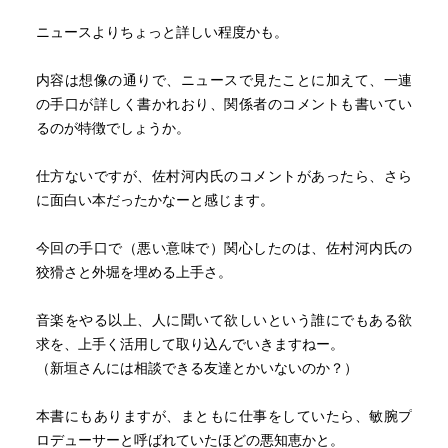
も、誰の中にも。
を利害関係者に謝罪しているだけであることにたいそう失
ニュースよりちょっと詳しい程度かも。
権威を持って嘘をつけば人はなびくと囁きながらー。」
望する。それゆえの「ペテン師」呼ばわりなのである。ま
た、新垣がこの関係を終わらせようと説得にかかりはじめ
内容は想像の通りで、ニュースで見たことに加えて、一連
た頃に、ある音大生を第二の新垣にすべく画策していたこ
の手口が詳しく書かれおり、関係者のコメントも書いてい
とも暴露されている。佐村河内守氏には出直してよい道を
るのが特徴でしょうか。
歩んで欲しいと思うが、本書を読むと無理だろうなと思わ
ざるをえない。
仕方ないですが、佐村河内氏のコメントがあったら、さら
佐村河内が大ブレークする要因となったNHKスペシャル
に面白い本だったかなーと感じます。
のディレクター古賀淳也の番組製作の酷さ、あるいはいか
に佐村河内にいいように手玉にとられたかも述べられてお
今回の手口で（悪い意味で）関心したのは、佐村河内氏の
り、筆者も含めてマスコミすべてが「共犯」をさせられて
狡猾さと外堀を埋める上手さ。
いたという指摘もある。
著者は「佐村河内なるものはいる，私の中にも、あなた
音楽をやる以上、人に聞いて欲しいという誰にでもある欲
の中にも，誰の中にも」といって本書をまとめる。つまり
求を、上手く活用して取り込んでいきますねー。
「売れるが勝ち」という発想。しかし新垣なるものも私た
（新垣さんには相談できる友達とかいないのか？）
ちの中にいる。お金ではなく、ただよいものをよいと思う
心。
本書にもありますが、まともに仕事をしていたら、敏腕プ
どのような経緯であれ生み出された音楽に罪はないこ
ロデューサーと呼ばれていたほどの悪知恵かと。