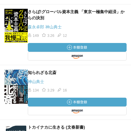
さらば!グローバル資本主義 「東京一極集中経済」か
らの決別
森永卓郎 神山典士
149
3.26
12
知られざる北斎
神山典士
134
3.29
16
トカイナカに生きる (文春新書)