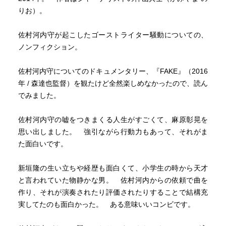
りお）。
佐村河内守が起こしたゴーストライター騒動についての、
ノンフィクション。
佐村河内守についてのドキュメンタリー、『FAKE』（2016
年 / 森達也監督）を観たけど全然楽しめなかったので、読ん
でみました。
佐村河内守の嘘をつきまくる人生がすごくて、麻原彰晃を
思い出しました。 強引ながら行動力もあって、それがま
た面白いです。
新垣隆の生い立ちや経歴も面白くて、小学生の時から天才
と言われていた物静かな男。 佐村河内からの依頼で曲を
作り、それが演奏されたり評価されたりすることで結構充
実してたのも面白かった。 ある意味いいコンビです。