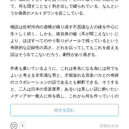
僕のことをどう思っていたかも分かりません。佐村河内さ
て、何も隠すことなく剥き出しで綴られている。なんとい
ん本人に対しては、撮影を開始する時に、「僕はあなたの
うか偽善がメルトダウンを起こしている。
名誉を回復する気はありません。僕は映画のためにあなた
を利用します」と伝えてありました。」
物語は佐村河内の虚構が織り成す不思議な人の縁を中心に
http://getnews.jp/archives/1466205
生々しく続く。しかも、彼自身の嘘（耳が聞こえない）に
より、ほぼすべてのやり取りがメールで残っているという
もうひとつ『FAKE』を別の視点でおもしろくしているのは
奇跡的な記録性の高さ。どれを以ってしてもこれを超える
本書の著者である神山典士氏のリアクションだ。
話はそう出てこないだろう。劇性があり過ぎる。
「「残酷なるかな、森達也」- 神山典士」
作者も書いているように、これは有名になる為には何でも
http://blogos.com/article/178313/
よいと考える非常識な男と、才能溢れる音楽バカとの奇跡
「佐村河内氏映画の森監督ｖｓ神山氏、場外舌戦ゴング」
のコラボレーションの話であるとも解釈できる。そうする
http://www.nikkansports.com/entertainment/news/1666276.
と、二人は日本の音楽業界、あるいは美しい話に酔いたい
html
メディアや一般人に何を残し、これから何を作っていくの
だろう？ まだまだ続きがあるような気がしてならない
ここでの神山氏の反応は端的に言って的外れだ。神山氏は
が、とりあえずは、ここまでのところでも十分なので映画
続きを読む
森監督には真相や真実を問う姿勢がなく、その作品はジャ
化したほうがよいと思う。そんな衝撃の本だった。
ーナリズムではないと批判する。その批判がいかに的外れ
1
詳細をみる
かは、森氏の過去の作品や発言を知っていれば明らかだ。