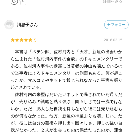
0
詳細をみる
かるよ。
その99の嘘が面白いんだけどw
消息子さん
フォロー
全聾の「設定」も、自分の音楽能力が足りない事が
バレないためだった物が「現代のベートーヴェン」という
5
2016.02.15
付加価値になっていくのねぇ。
本書は「ペテン師」佐村河内と「天才」新垣の出会いか
新垣氏の描写に関しては、全編公平に書こうと努めている
ら生まれた「佐村河内事件の全貌」のドキュメンタリーで
のは伝わってくるけど、
ある。佐村河内事件の暴露には著者の神山も噛んでいるの
神山さんはやはりサムラゴーチ氏との付き合いの中でのバ
で当事者によるドキュメンタリーの側面もある。何が起こ
イアスがあるので、
ったか、マスコミやネットで報じられなかった事実も掘り
やはり、多少、新垣氏に寄ってるな、とは思う。
起こされている。
「天才」なのかはわからない。
佐村河内の来歴はだいたいネットで曝されていた通りだ
それでも、新垣氏の素朴さや人の良さは本当なんだろう。
が、売り込みの戦略と粘り強さ、図々しさでは一流ではな
いか。ただ、肥大した自我を持ちながら彼には売り込むも
そのS極とＮ極の組み合わせが起こすハーモニーwは
のが何もなかった。他方、新垣の神童ぶりも凄まじい。だ
バイオハザードのカプコンでのコントみたいな打ち合わせ
が、彼には自分の芸術を押し出す図々しさ、押しの強い自
や
我がなかった。２人が出会ったのは偶然だったのか、運命