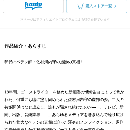
購入ストア一覧
本ページはアフィリエイトプログラムによる収益を得ています
作品紹介・あらすじ
稀代のペテン師・佐村河内守の虚飾の真相！
18年間、ゴーストライターを務めた新垣隆の懺悔告白によって暴か
れた、何重にも嘘に塗り固められた佐村河内守の虚飾の姿。二人の
共犯関係はなぜ成立し、誰もが騙され続けたのか―ー。テレビ、新
聞、出版、音楽業界……。あらゆるメディアを巻き込んで繰り広げ
られた壮大なペテンの真相に迫った渾身のノンフィクション。週刊
文春が告発した佐村河内守のゴーストライター事件の全...