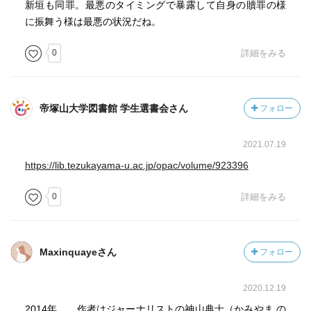
新垣も同罪。最悪のタイミングで暴露して自身の贖罪の様
に振舞う様は最悪の状況だね。
----
0
詳細をみる
(※)ラストシーンについて、どうしても映画を観ることがで
きないけれども知りたい人は、次のサイトを参考に。
「映画『FAKE』のラストショットについて」
http://swingbooks.jp/2016/06/20/fake01/
帝塚山大学図書館 学生選書会さん
フォロー
2021.07.19
https://lib.tezukayama-u.ac.jp/opac/volume/923396
0
詳細をみる
Maxinquayeさん
フォロー
2020.12.19
2014年。 作者はジャーナリストの神山典士（かみやま の