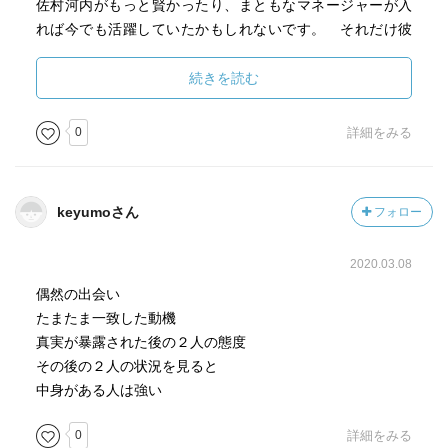
佐村河内がもっと賢かったり、まともなマネージャーが入
れば今でも活躍していたかもしれないです。 それだけ彼
が作り出した、聾唖で被爆二世の作曲家というキャラクタ
ーは需要があったし、メディアも取り上げやすかったとい
続きを読む
う事でしょう。
0
詳細をみる
書いてある事実はすごく面白いのだが、著者に人間的深み
が感じられなくて、しょうもない意見が散見されるのがと
ても残念です。
keyumoさん
フォロー
これを読むと森達也監督が佐村河内の事を全然信用してな
2020.03.08
くて、それを踏まえて撮影していた事がよくわかりま
す。 あの作品の中で、佐村河内が作曲したシーンが撮影
偶然の出会い
されておらず、演奏シーンだけあるのだが、「あの時期は
たまたま一致した動機
理由は忘れたけど腹を立てていて、しばらく佐村河内の家
真実が暴露された後の２人の態度
にいってなかった」というのも嘘だと思う。
その後の２人の状況を見ると
中身がある人は強い
映画を観る前に読むと、10倍くらい楽しめると思いま
0
詳細をみる
す。 新垣隆の書いた本も読んでみようと思います。