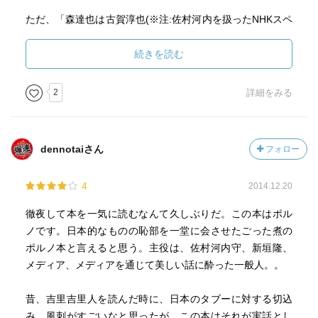
ただ、「森達也は古賀淳也(※注:佐村河内を扱ったNHKスペ
シャルのプロデューサ)を反復している。そういう見立てで
観たほうが、『FAKE』は絶対におもしろい。天地神明に誓
続きを読む
って」という最後の部分は首肯しかねる。映画のラストシ
ーン(ぜひ映画を観てほしい)とタイトルがそのことを示して
2
詳細をみる
いる。映画の終わり近くになって、森監督は佐村河内氏と
その妻である香さんに対して自分のことを信頼しているか
と尋ねる。佐村河内氏はもちろん信頼していると言い、香
dennotaiさん
フォロー
さんも「同じ船に乗っている」として信頼感を示す。そこ
には今の段階でその質問が来るのかという若干の戸惑いが
4
2014.12.20
感じられる。そしてこの質問はラストシーンに向けての質
問の布石にもなっているのだ(ぜひ映画を観てほしい(※)) 。
徹夜して本を一気に読むなんて久しぶりだ。この本はポル
ノです。日本的なものの恥部を一堂に会させたごった煮の
そのことは森監督自身が映画公開後に受けたインタビュー
ポルノ本と言えると思う。主役は、佐村河内守、新垣隆、
からも明確にわかる。
メディア、メディアを通じて美しい話に酔った一般人。。
「森監督：信頼関係という言葉は安易に使いたくありませ
ん。信頼関係がなくても作品は成立しますし、人間関係に
昔、吉里吉里人を読んだ時に、日本のタブーに対する切込
おいて100％の信頼なんて存在しないと思います。向こうが
み、風刺がすごいなと思ったが、この本はそれが実話とし