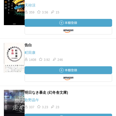
天祢涼
359
3.56
15
告白
町田康
1408
3.92
246
明日なき暴走 (幻冬舎文庫)
歌野晶午
337
3.23
23