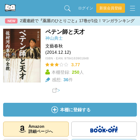
ログイン
新規会員登録
2週連続で『薬屋のひとりごと』17巻が1位！マンガランキング
NEW
ペテン師と天才
神山典士
文藝春秋
(2014.12.12)
ISBN・EAN:
9784163901848
3.77
本棚登録:
250
人
感想:
36
件
本棚に登録する
Amazon
詳細ページへ