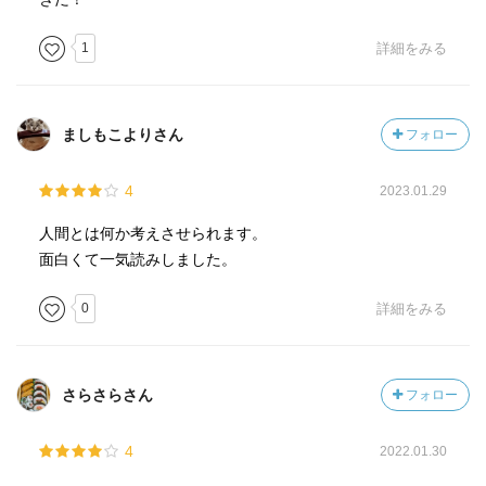
http://getnews.jp/archives/1466205
1
詳細をみる
神山氏は先のブログでの批評にて次のように締める。
「残酷なるかな「森達也」。とはいえ最も残酷さを被るの
は、このエンタメ記録映画を見せられてしまう観客でこそ
あるのだけれど。」
ましもこよりさん
フォロー
残酷さを被るのは神山氏かもしれない。さらに最もその残
酷さを被っているのは佐村河内氏とその妻香であるように
4
2023.01.29
思う。その意味で、神山氏が「佐村河内氏が哀れにもな
人間とは何か考えさせられます。
る」と語り、残酷だと言うことはとても正しい。
面白くて一気読みしました。
0
詳細をみる
すっかり映画『FAKE』の話になってしまったけれど、本書
は佐村河内氏の虚構を暴いたノンフィクションとしておも
しろい本だと思う。また、その虚構を暴いた取材について
も賞賛されるべきだと思う。後に続いたマスコミよりもよ
さらさらさん
フォロー
ほど。そして、だからこそ、この本を読むことで『FAKE』
がより一層おもしろくなる。『FAKE』と一緒に、強くおす
4
2022.01.30
すめ。