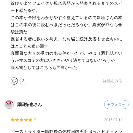
綻びが出てフェイクが現れ告発から発表されるまでのスピ
ード感たるや。
この本が全部をわかりやすく整えているので新垣さんの本
はこの本の後に読むべきだっただろうか。真実が罪なら全
貌は罰だ
反省する者に救いを与え、なお騙し続け反省もせぬものに
はとことん追い回す
真面目な方々の尽力のある件だったが、やはり週刊誌とい
うかマスコミの方はいささかやり過ぎではないだろうか
読み物としてはこちらも面白かった
2
詳細をみる
澤田拓也さん
フォロー
5
2016.07.11
ゴーストライター騒動後の佐村河内氏を追ったドキュメン