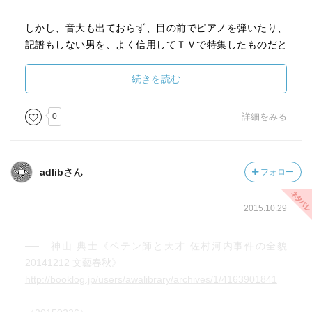
と、新垣隆氏にはこれからもよい作品をたくさん書いて欲
しいこと、この二点はとりわけ著者に共感すると表明して
しかし、音大も出ておらず、目の前でピアノを弾いたり、
おきたい。
記譜もしない男を、よく信用してＴＶで特集したものだと
呆れます。
続きを読む
最近、特にまともな取材もせず、ネットの情報を拾って番
組や記事にするメディアが多いので、ちょっと考えて欲し
0
詳細をみる
いものです。
特にすごい裏側を見られるわけではないですが、彼のダマ
adlibさん
フォロー
シのテクニックが垣間見えると思います。
2015.10.29
興味のある方だけどうぞ。
── 神山 典士《ペテン師と天才 佐村河内事件の全貌
20141212 文藝春秋》
http://booklog.jp/users/awalibrary/archives/1/4163901841