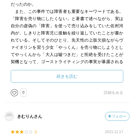
秋桜・バイオハザード・鬼武者までは何と新垣氏、無報酬
だったのか。
で引き受けていて、
また、この事件では障害者も重要なキーワードである。
1年がかりの仕事、交響曲hiroshuma・交響曲第1番現代典
「障害を売り物にしたくない」と著書で述べながら、実は
礼でようやく200万の報酬を受け取る事になるのだけど、
自分の虚偽の「障害」を使って売り込みをしていた佐村河
結構な仕事をこなしてきたいい歳の男2人が、分割した支払
内が、しきりと障害児に接触を繰り返していたことが書か
いの100万円を
れている。そしてそのひとり、先天性の上肢欠損ながらヴ
サムラゴーチ氏は「こんな大金初めて持った」と言ったら
ァイオリンを習う少女「やっくん」を売り物にしようとし
しいし、
てやっくんから「大人は嘘つきだ」と拒絶を受けたことが
新垣氏も全く同じことだったらしく、
契機となって、ゴーストライティングの事実が暴露される
今となってはのスケール感に比べて、なんだかもうお前ら
ことになったという経過。暴露はやっくんを守るためでも
可愛いなって感じだ。
あったのだ。フィギュアスケートの高橋大輔選手が〈佐村
続きを読む
河内作品〉の《ソナチネ》を使うことで迷惑をかけてはい
色んな人間が意識的にであれ無意識であれ、
けないというのは実は表向きの理由だった。障害を弄んで
0
詳細をみる
佐村河内の虚像を大きくする事に加担し、
はいけないという社会の良識を自分の嘘の隠れ蓑に利用し
「物語」を消費し、売れるものが売れる・売れるが勝ちと
た男が、他人の障害を弄んでしっぺ返しを受けたのであ
いう
る。
「佐村河内なるもの」に対しての警鐘の一文が良い。
きむりんさん
フォロー
著者の神山も佐村河内のプロデューサーとしての才能を
評価し、再起を促す場面もあるのだが、「謝罪会見」で彼
「佐村河内なるものはいる、私の中にも、あなたの中に
3
2015.11.17
が嘘をついたことを謝罪するのではなく、嘘がばれたこと