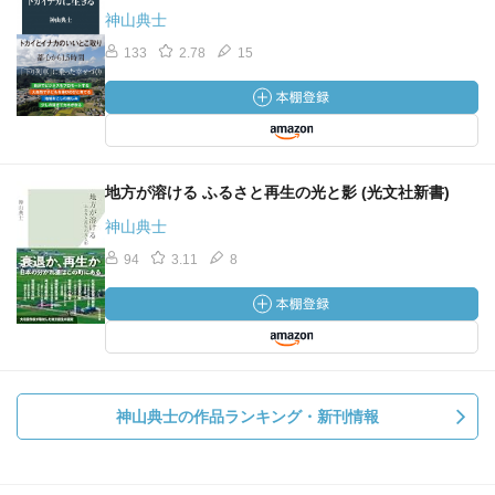
神山典士
133
2.78
15
地方が溶ける ふるさと再生の光と影 (光文社新書)
神山典士
94
3.11
8
神山典士の作品ランキング・新刊情報