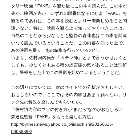
タリー映画『FAKE』を観た後にこの本を読んだ。この本が
先か、映画が先か、いずれの順番になるにせよ『FAKE』を
観るのであれば、この本を読むとより一層楽しめること間
違いない。特に、映画を観る上で知っておくべきことは、
当然のことながら少なくとも監督の森達也はこの本を間違
いなく読んでいるということだ。この内容を知った上で、
あの映画を撮り、あの編集を行っているのだ。
つまり、佐村河内氏が「ペテン師」とまで言うかはおくと
しても、少なくともある種の虚言症の気があることは理解
し、警戒をした上でこの撮影を始めているということだ。
この辺りについては、次のサイトでの分析がおもしろい。
おもしろいので、ここではその内容はあまり触れない。リ
ンク先の解説を楽しんでもらいたい。
「佐村河内守のウソの付き方が“まだら”なのがおもしろい
森達也監督『FAKE』をもっと楽しむ方法」
http://bylines.news.yahoo.co.jp/iidaichishi/20160615-
00058863/