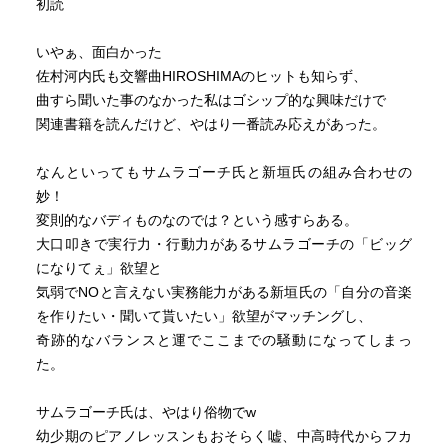
初読
いやぁ、面白かった
佐村河内氏も交響曲HIROSHIMAのヒットも知らず、
曲すら聞いた事のなかった私はゴシップ的な興味だけで
関連書籍を読んだけど、やはり一番読み応えがあった。
なんといってもサムラゴーチ氏と新垣氏の組み合わせの
妙！
変則的なバディものなのでは？という感すらある。
大口叩きで実行力・行動力があるサムラゴーチの「ビッグ
になりてぇ」欲望と
気弱でNOと言えない実務能力がある新垣氏の「自分の音楽
を作りたい・聞いて貰いたい」欲望がマッチングし、
奇跡的なバランスと運でここまでの騒動になってしまっ
た。
サムラゴーチ氏は、やはり俗物でw
幼少期のピアノレッスンもおそらく嘘、中高時代からフカ