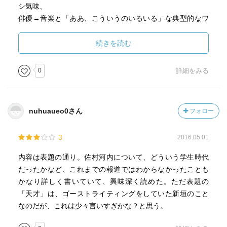
シ気味、
俳優→音楽と「ああ、こういうのいるいる」な典型的なワ
ナビーなんだけど、
なんの魅力も能力も運もないわけじゃない、
続きを読む
人を惹きつけたり取り込む能力もある(見破られる事も多い
が)
0
詳細をみる
初めの一歩、NHKの「山河憧憬」で作曲のオファーが来た
り、五木寛之を取り込めたり。
nuhuaueo0さん
フォロー
そして、何か事を成すにはここぞという時に勝負に出れる
「何か」が必要だと思うけど、
3
2016.05.01
サムラゴーチ氏は秋桜を私費で(総額200万円ほどらしい)
オーケストラ録音したこと、がそれに当たるんだろう。
内容は表題の通り。佐村河内について、どういう学生時代
一応、秋桜の元になるメロディはサムラゴーチ氏が打ち込
だったかなど、これまでの報道ではわからなかったことも
みで作ったようだし。
かなり詳しく書いていて、興味深く読めた。ただ表題の
「天才」は、ゴーストライティングをしていた新垣のこと
確かに、ゼロではなく1はある。それを100にするために、
なのだが、これは少々言いすぎかな？と思う。
例え嘘が99があったとしても、1はあるんだ0じゃない！
と本人は思ってるんじゃないかなぁ。うん、なんとなくわ