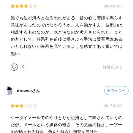
4
2018.03.07
誰でも佐村河内となる恐れがある、皆の心に警鐘を鳴らす
意味があったのではなかろうか。人を動かす力、技術力は
相反するものなのか、水と油なのか考えさせられた。まと
め方として、時系列を前後に揺さぶる手法は賛否両論ある
かもしれないが映画を見ているような感覚であり嫌いでは
無い。
0
詳細をみる
drowseさん
フォロー
3
2017.02.09
ケータイメールでのやりとりが証拠として晒されていくの
だが、メールという媒体の軽さ、その文面の軽さ、一字一
句が晒される軽さ、色んな軽さに衝撃を受けた。