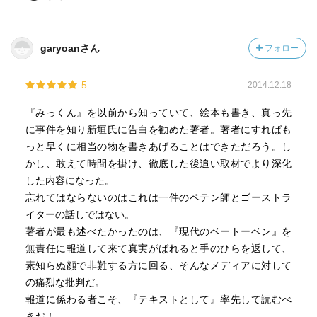
森監督の目的は、正義の名の元に世の中においてたたいて
もよいとされたものに対して安全地帯からためらうことな
く迷うこともなく判断することもなく横並びに報道の名の
garyoanさん
フォロー
元にこき下ろすことがいかに暴力的であるかを示すことで
ある。そして、それはジャーナリズムではなく、ドキュメ
5
2014.12.18
ンタリにおいて可能になるような批評だ。
『みっくん』を以前から知っていて、絵本も書き、真っ先
神山氏の批判がいかに的外れであるのかは、森氏の視点か
に事件を知り新垣氏に告白を勧めた著者。著者にすればも
らではあり、フェアではないかもしれないが、次のインタ
っと早くに相当の物を書きあげることはできただろう。し
ビューに表れている。
かし、敢えて時間を掛け、徹底した後追い取材でより深化
した内容になった。
「さらにテレビドキュメンタリーの場合は、新垣（隆）さ
忘れてはならないのはこれは一件のペテン師とゴーストラ
んや神山（典士）さん（週刊文春で最初にゴーストライタ
イターの話しではない。
ー疑惑を報じたノンフィクション作家）にインタビューす
著者が最も述べたかったのは、『現代のベートーベン』を
る場面が必要になるでしょうね。中立を装わなくてはなら
無責任に報道して来て真実がばれると手のひらを返して、
ないから。映画では彼らに出演を断られましたが、今作は
素知らぬ顔で非難する方に回る、そんなメディアに対して
佐村河内さんのドキュメンタリーであってジャーナリズム
の痛烈な批判だ。
ではないので、僕は必要ないと思いました。まあもっと直
報道に係わる者こそ、『テキストとして』率先して読むべ
截に言えば、興味がないから撮りません。」
きだ！