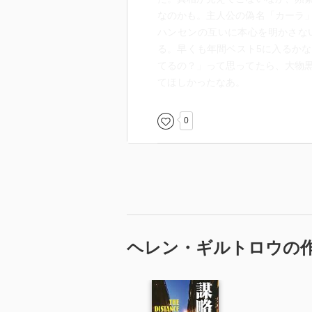
なのかも。主人公の偽名「カーラ
ハンセンの互いに本心を明かさな
る。早くも年間ベスト5に入るか
てるの？」って思ってたら、大物
てほしかったなあ。
0
ヘレン・ギルトロウの