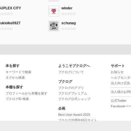
SUPLEX CITY
winder
yukioike0927
schunag
本を探す
ようこそブクログへ
サポート
キーワードで検索
ブクログについて
お知らせ
タグから検索
ヘルプセンタ
ブクログ
法人向け広告
本棚を探す
ブクログのアプリ
法人様のお問
プロフィールから本棚を探す
ブクログプレミアム
ブクログID 検索
ブクログ公式ショップ
公式Twitter
Facebookペ
企画
Best User Award 2025
ブクログ20周年特設サイト