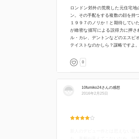
ロンドン郊外の荒廃した元住宅地
ン。その手配をする複数の顔を持
１９９７のノリか！と期待してい
が緻密な描写による説得力に押さ
ル・カレ、デントンなどのエスピ
テイストなのかしら？謀略ですよ
0
10fumiko24
さん
の感想
2016年2月25日
新人のデビュー作とは思えない凝
た。真相が見えてこないなか、頻