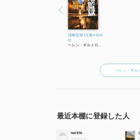
謀略監獄 (文春e-boo
k)
ヘレン・ギルトロ...
ヘレン・ギル
最近本棚に登録した人
naririo