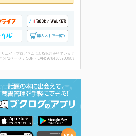
購入ストア一覧
ィリエイトプログラムによる収益を得ています
・本 (472ページ) / ISBN・EAN: 9784163903903