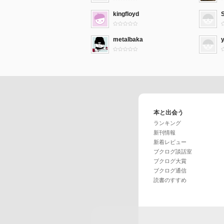
kingfloyd
metalbaka
本と出会う
ランキング
新刊情報
新着レビュー
ブクログ談話室
ブクログ大賞
ブクログ通信
読書のすすめ