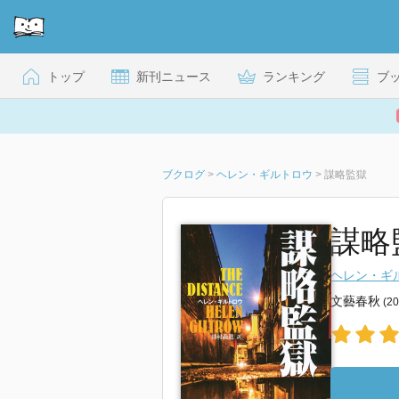
トップ
新刊ニュース
ランキング
ブ
ブクログ
>
ヘレン・ギルトロウ
>
謀略監獄
謀略
ヘレン・ギ
文藝春秋
(2