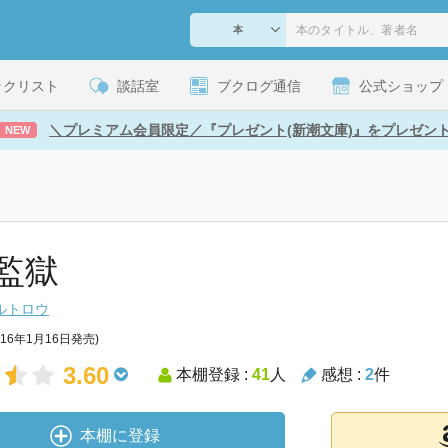
ックリスト
談話室
ブクログ通信
公式ショップ
＼プレミアム会員限定／『プレゼント(新潮文庫)』をプレゼン
NEW
監獄
ルトロウ
016年1月16日発売)
3.60
本棚登録 :
41
人
感想 :
2
件
本棚に登録