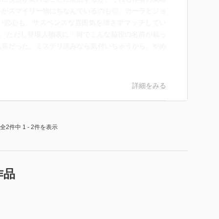
」がスマイリー物にちなんでいるのも◎。カーラとジョ
い恋心も、サスペンスな雰囲気を壊さずマッチしてい
な。ただし登場人物表に「何でこんな脇役の名前が載っ
黒幕だった。ミステリ読みなら気付いちゃうから、やめ
詳細をみる
全2件中 1 - 2件を表示
作品