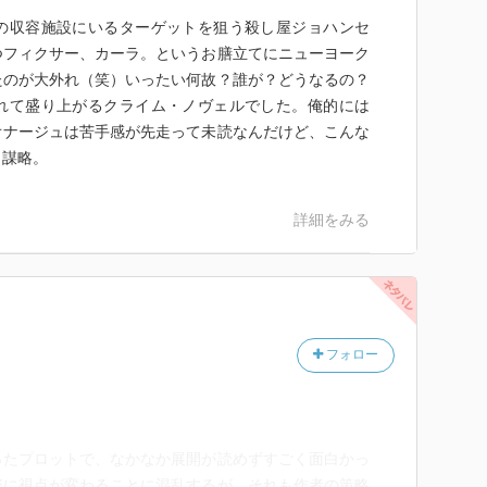
の収容施設にいるターゲットを狙う殺し屋ジョハンセ
つフィクサー、カーラ。というお膳立てにニューヨーク
たのが大外れ（笑）いったい何故？誰が？どうなるの？
れて盛り上がるクライム・ノヴェルでした。俺的には
オナージュは苦手感が先走って未読なんだけど、こんな
。謀略。
詳細をみる
フォロー
ったプロットで、なかなか展開が読めずすごく面白かっ
繁に視点が変わることに混乱するが、それも作者の策略