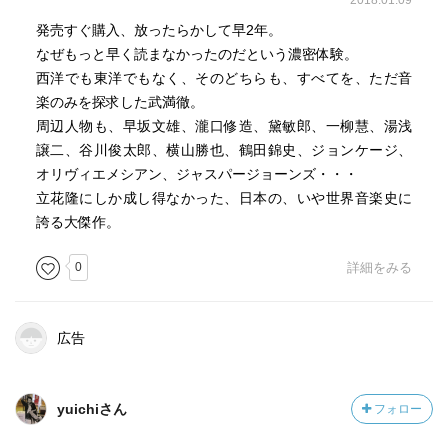
2018.01.09
発売すぐ購入、放ったらかして早2年。
なぜもっと早く読まなかったのだという濃密体験。
西洋でも東洋でもなく、そのどちらも、すべてを、ただ音
楽のみを探求した武満徹。
周辺人物も、早坂文雄、瀧口修造、黛敏郎、一柳慧、湯浅
譲二、谷川俊太郎、横山勝也、鶴田錦史、ジョンケージ、
オリヴィエメシアン、ジャスパージョーンズ・・・
立花隆にしか成し得なかった、日本の、いや世界音楽史に
誇る大傑作。
0
詳細をみる
広告
yuichiさん
フォロー