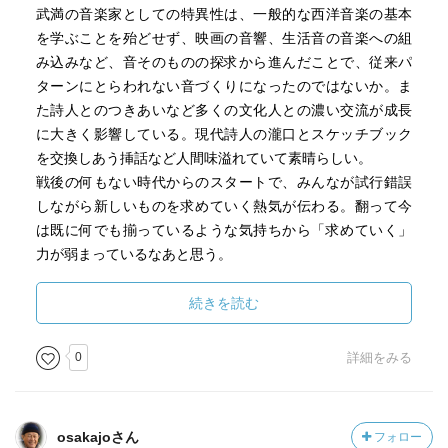
まった。
武満の音楽家としての特異性は、一般的な西洋音楽の基本
を学ぶことを殆どせず、映画の音響、生活音の音楽への組
ともあれ雑誌の連載は最後（がどこなのかはともかく）ま
み込みなど、音そのものの探求から進んだことで、従来パ
で続けられた。単行本化もゲラ刷りの状態までは進んだら
ターンにとらわれない音づくりになったのではないか。ま
しいが、その後18年も寝かされたままだったのだという。
た詩人とのつきあいなど多くの文化人との濃い交流が成長
それほど、立花氏のショックが大きかったのである。
に大きく影響している。現代詩人の瀧口とスケッチブック
を交換しあう挿話など人間味溢れていて素晴らしい。
後書きに、出版がまた動き出した理由が書いてあった。
戦後の何もない時代からのスタートで、みんなが試行錯誤
しながら新しいものを求めていく熱気が伝わる。翻って今
ショックから立ち直れないまま長年原稿を寝かせてしまっ
は既に何でも揃っているような気持ちから「求めていく」
たが、取材の過程で知り合ったパートナーの女性（箏楽
力が弱まっているなあと思う。
家）が2015年に癌で亡くなるのに及び、立花氏に本の完成
を望んだというのである。
続きを読む
そこから作業は一気呵成に進み、本は昨年上梓された。こ
0
詳細をみる
れでようやく武満氏と、（癌の戦友でもあった）その女性
のもとに届けることができる・・・と結ばれる。
最後に、すっかり泣かされてしまった。
osakajoさん
フォロー