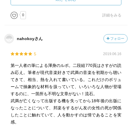
初期から後期までの作風の変遷を追いながら、武満徹が成
の家に触らせてもらいに行ったこと、病気（結核）のこ
し遂げた偉業を理解することができる。お勧めできる人は
と、「デビュー作」酷評のこと、「ノヴェンバー・ステッ
0
詳細をみる
極めて限られるであろうが、武満徹を知らなかったとして
プス」の成立過程（と、前にも読んだ名手たちとのやりと
も、音楽の創作に関わる人にはぜひ読んでほしいと切に思
り）、幅広い交友関係、音（だけでなくものごとの成り立
う。
ち）に対する鋭い感受性と洞察、そして何より「ノヴェン
nahokoyさん
フォロー
バー」後も含む、人生を通した音楽的な変転など・・・。
これまで見聞きした内容がいかに点描に過ぎなかったと思
5
2019.06.16
わさる、その深掘りぶりには圧倒された。
第一人者の筆による渾身のルポ。二段組770頁はさすがの読
しかし本の2/3辺りまで来たところで、突如として武満氏が
み応え。筆者が現代音楽好きで武満の音楽を初期から聴い
亡くなってしまう。インタビューが柱の連載ゆえ・・・と
てきて、相当、熱を入れて書いている。これだけのボリュ
いうか、著者自身これからあれも訊こう、これも訊こうと
ームで抽象的な材料を扱っていて、いろいろな人物が登場
思っていた矢先のできごとで、相当な衝撃を受けたらし
するのに、一箇所も不明な文章がない！流石。
い。一読者としても、その巨大な思索が永遠に喪われてし
武満が亡くなって出版する機を失ってから18年後の出版に
まったことに改めて思いを致さずにはいられない。
なったことについて、邦楽をするがん友の女性の死が関係
したことに触れていて、人を動かすのは情であることを実
そこから先は遺されたインタビューをテーマ毎に配置した
感。
記事になるわけだが、どうしても尻切れの印象は残ってし