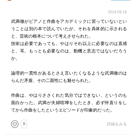
はその音楽活動の中で終始メロディというものに強い関心
を持っていたのではないか。
2016.09.16
武満徹がピアノと作曲をアカデミックに習っていないとい
そして、旋法という、縦方向の和声とは異なり、横方向に
うことは別の本で読んでいたが、それを具体的に示される
音を連ねていく構成要素とのかかわりが強い手法に、活路
と、芸術の根本について考えさせられた。
を見出したのではないかと思う。
技術は必要であっても、やはりそれ以上に必要なのは直感
と、耳。もっとも必要なのは、動機と意志ではないだろう
武満氏は、日本だけでなく世界を見渡しても、二十世紀の
か。
音楽の世界を大きく押し広げ、ある意味では音楽という営
みの命を二十一世紀につなげた重要な作曲家ではないかと
論理的一貫性があるとさえ言いたくなるような武満徹のは
思うが、その音楽活動の内面を、本書に記されている膨大
らんだ矛盾、その二面性にも魅せられた。
な氏の言葉を通じて残されたということは、非常に有意義
なことだと思う。
作曲は、やはりささくれた気分ではできない、というのも
面白かった。武満が夫婦喧嘩をしたとき、必ず仲直りをし
てから作曲をしたというエピソードが印象的だった。
0
詳細をみる