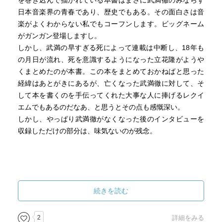
を巻き込んで描かれている本書はまさに武満徹のみならず
日本音楽界の青春であり、歴史でもある。その面白さは音
楽がよくわからない私でもコーフンします。ビッグネーム
がガンガン登場しますし。
しかし、武満の早すぎる死によって連載は中断し、18年も
の月日が流れ、死を意識するようになった立花隆がようや
くまとめたのが本書。この本をまとめておかねばと思った
経緯はあとがきにあるが、亡くなった武満徹に対して、そ
して本を書くのを手伝ってくれた大事な人に捧げるレクイ
エムでもあるのだなあ、と思うとその点も感慨深い。
しかし、やっぱり武満徹がなくなった後のインタビューを
収録しただけの部分は、味気ないのが残念。
続きを読む
2
詳細をみる