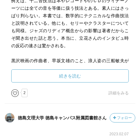
例えば、十二音技法は本やレコードやのＣＤのライナーノ
ーツには全ての音を等価に扱う技法とある。素人にはさっ
ぱり判らない。本書では、数学的にテクニカルな作曲技法
と説明されている。他にも、セリーやクラスターについて
も同様。ジャズのリディア概念からの影響は著者だからこ
そ聞き出せた話と思う。本当に、立花さんのインタビュ時
の反応の速さは驚かされる。
黒沢映画の作曲者、早坂文雄のこと、浪人姿の三船敏夫が
ノシノシ歩くシーンで流れる能天気な音楽。そして、シュ
ールリアリストの瀧口修造からの影響。いずれも昔から不
続きを読む
思議だった。読後は先人からの賦与が武満の肥やしになっ
ていったことを知る。若き日の武満は風来坊。本来、生活
2
詳細をみる
実感から浮遊した感覚の人と知る。瀧口が若き芸術家の中
心にあり、中でも武満とは父子のようであったことも。
武満が生きた時代の記録としても貴重な証言集と思う。
徳島文理大学 徳島キャンパス附属図書館さん
フォロー
作曲者として世に知られた後も意外なエピソードは多い。
2023.02.07
ノベンバー・ステップスの初演のニューヨークフィルの演