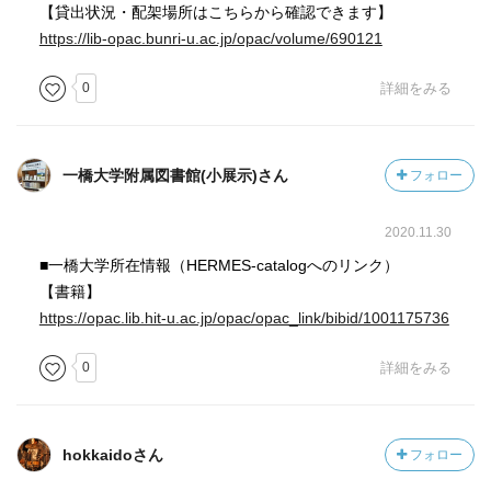
奏は必ずしも名演ではない。武満はオーケストラ団員一人
【貸出状況・配架場所はこちらから確認できます】
一人に楽譜を書いている。レコードやＣＤでは判らない
https://lib-opac.bunri-u.ac.jp/opac/volume/690121
が、舞台の一部から音が広がっていったり、ある場所から
0
詳細をみる
別に音が流れたりするらしい。ああ、生で武満の作品を良
い演奏で聴いたみたい。
プレイヤーにＣＤを置くといつものように厳しい音が流れ
るが、改めて確かに哀しいような美しい芯があることを聴
一橋大学附属図書館(小展示)さん
フォロー
き取る。そして作曲者はそれを時に意志を持って、断ち切
っている。
2020.11.30
■一橋大学所在情報（HERMES-catalogへのリンク）
個人的な話を少々。
【書籍】
高校生の頃にＦＭからテープに収録した「グリーン」。ロ
https://opac.lib.hit-u.ac.jp/opac/opac_link/bibid/1001175736
ックの楽曲に間でもナガラ勉強の邪魔にならず、かえって
頭が冴えるような気がした。ダラけてベッドで横になり聴
0
詳細をみる
いたりもしたが、不思議に耳に馴染んでいった。「オーケ
ストラってこんな凄い音がするんだ」と思いつつ浸ってい
た。
hokkaidoさん
フォロー
大学からクラシックも聴くようになったが、最初は長調単
調がはっきりしているロマン派は不自然に感じていた。