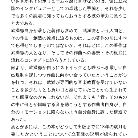
いささかもそのボリュームを感じさせないのは、偏に立花
隆のインタビュアーとしての卓越した手腕と、それを少し
でも多くの読者に知ってもらおうとする彼の筆力に負うこ
と大である。
武満徹自身が著した著作も含めて、武満徹という人間と、
その作曲・創造の原点に迫るものは、この著作の前にすべ
て色褪せてしまうのではないか。それほどに、この著作は
武満徹の人となり、そしてその作曲への姿勢・その根底に
流れるコンセプトに迫ろうとしている。
何より、武満徹が自らにストイックとも呼ぶべき厳しい自
己規制を課しつつ作曲に向かい合っていたということが心
を打つ。それは、武満が専門的な音楽教育を受けていない
ことを多少なりとも負い目と感じていたことから生まれて
きた態度なのかもしれないが、それよりも「音」そのもの
の中に何とか輻輳する音を聴こうとする作曲者自身が、自
分のエモーションに陥らないよう自分自身に課した構造で
あった。
あとがきには、この本がどうして出版までに18年の歳月を
要したかということについて立花隆の説明が綴られてい