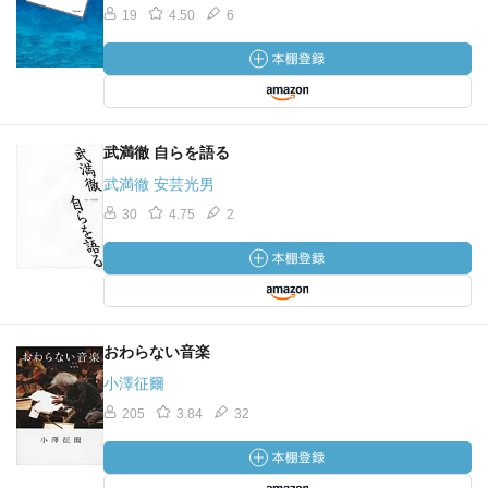
19
4.50
6
武満徹 自らを語る
武満徹 安芸光男
30
4.75
2
おわらない音楽
小澤征爾
205
3.84
32