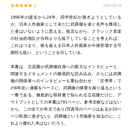
今はクラシックも愛聴している。現代音楽も聴くけど、武
5
2020.04.19
満徹とその他の現代音楽と個人的な括り方をしている。
1996年の逝去から24年、四半世紀が過ぎようとしている
が、日本人作曲家として未だに武満徹を凌ぐ名声を獲得し
この本が今後の武満研究の豊かな基礎となることを願う。
た者はいないように思える。残念ながら、クラシック音楽
そして、もっと武満作品をステージに掛けて欲しい。
の社会的地位が当時よりも低下していることを考えれば、
これはつまり、彼を超える日本人作曲家が今後登場する可
能性も低い、ということを示している。
本書は、立花隆が武満徹自身への膨大なインタビューと、
関連するドキュメントの徹底的な読み込み、さらには武満
徹の関係者へのインタビューも重ね合わせ、「文學界」で
の6年近い連載をベースに、武満徹の偉業を振り返るという
一冊である。徹底的な取材量で知られる立花隆だけに、ア
ウトプットとしての本書は781ページ。参考文献などはない
から、この全てが本文であり(写真等のページはあるが10ペ
ージ程度に過ぎない)、武満徹という作曲家を知るのに、こ
れより優れた本はないだろう。