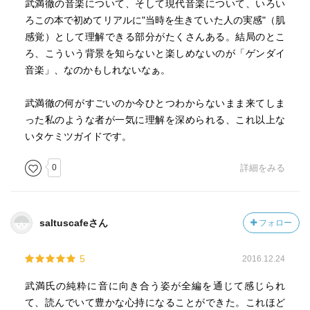
武満徹の音楽について、そして現代音楽について、いろい
ろこの本で初めてリアルに"当時を生きていた人の実感"（肌
感覚）として理解できる部分がたくさんある。結局のとこ
ろ、こういう背景を知らないと楽しめないのが「ゲンダイ
音楽」、なのかもしれないなぁ。
武満徹の何がすごいのか今ひとつわからないまま来てしま
った私のような者が一気に理解を深められる、これ以上な
いタケミツガイドです。
0
詳細をみる
saltuscafeさん
フォロー
5
2016.12.24
武満氏の純粋に音に向き合う姿が全編を通じて感じられ
て、読んでいて豊かな心持になることができた。これほど