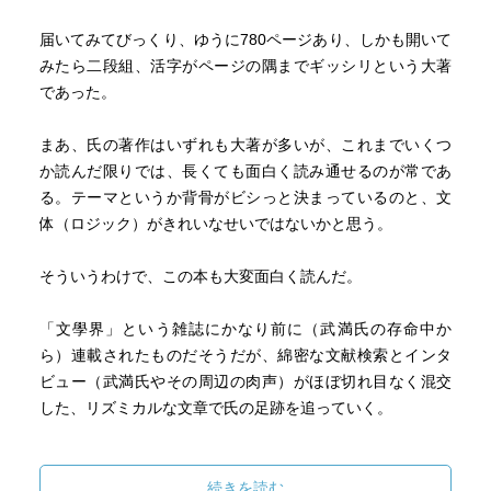
もたらす西洋音楽の”フォーム”に抵抗できる音楽世界を作る
には、新たな”フォーム”を自ら作り出すしかない。それが後
届いてみてびっくり、ゆうに780ページあり、しかも開いて
期武満徹の世界観となる。
みたら二段組、活字がページの隅までギッシリという大著
であった。
この初期と後期の間には、もちろん、彼の名声を一気に広
げた「ノヴェンヴァー・ステップス」の存在がある。ここ
まあ、氏の著作はいずれも大著が多いが、これまでいくつ
では琵琶と尺八という邦楽器の力を借りることで、新たな
か読んだ限りでは、長くても面白く読み通せるのが常であ
音楽世界を作り出すことに成功したわけだが、このような
る。テーマというか背骨がビシっと決まっているのと、文
特定の楽器及び奏者を触媒とする手法には限界もある。そ
体（ロジック）がきれいなせいではないかと思う。
の思索が様々な”フォーム”に基づき作曲される後期作品へと
つながっていく。
そういうわけで、この本も大変面白く読んだ。
例えば後期作品では、「海(SEA)」を題材として、E♭・
「文學界」という雑誌にかなり前に（武満氏の存命中か
E・Aの3音を”フォーム”として採用した「遠い呼び声の彼方
ら）連載されたものだそうだが、綿密な文献検索とインタ
へ！」などが挙げられる。そして、このような”フォーム”の
ビュー（武満氏やその周辺の肉声）がほぼ切れ目なく混交
存在は、リスナーにとってはどうでも良いことであり、た
した、リズミカルな文章で氏の足跡を追っていく。
だ美しく強固な音楽世界を作りだすためのツールに過ぎな
い、という目線も重要であろう。
作曲家（音楽家）を志すきっかけとなった「蓄音機のシャ
ンソン」のこと、街角でピアノの音が聞こえるたびに、そ
続きを読む