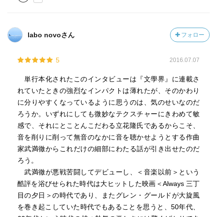
labo novoさん
フォロー
5
2016.07.07
単行本化されたこのインタビューは『文學界』に連載さ
れていたときの強烈なインパクトは薄れたが、そのかわり
に分りやすくなっているように思うのは、気のせいなのだ
ろうか。いずれにしても微妙なテクスチャーにきわめて敏
感で、それにとことんこだわる立花隆氏であるからこそ、
音を削りに削って無音のなかに音を聴かせようとする作曲
家武満徹からこれだけの細部にわたる話が引き出せたのだ
ろう。
武満徹が悪戦苦闘してデビューし、＜音楽以前＞という
酷評を浴びせられた時代は大ヒットした映画＜Always 三丁
目の夕日＞の時代であり、またグレン・グールドが大旋風
を巻き起こしていた時代でもあることを思うと、50年代、