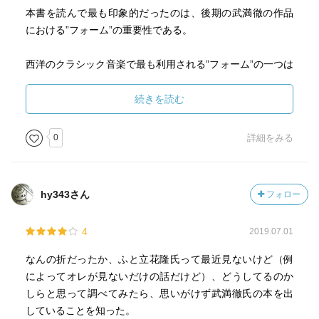
本書を読んで最も印象的だったのは、後期の武満徹の作品
における”フォーム”の重要性である。
西洋のクラシック音楽で最も利用される”フォーム”の一つは
ソナタ形式である。これは以下の3つの構造から成り立って
いる。
続きを読む
・提示部：2つの主題(片方が男性的であればもう片方は女
0
詳細をみる
性的、というように対立的な性格付けをされるケースが多
い)が提示される
・展開部：主題の変奏、フーガ、転調などの作曲技法を元
hy343さん
フォロー
に、主題が発展していく
・再現部：再度、2つの主題が戻ってくる。そして、対立的
4
2019.07.01
な性格を持つ2つの主題は、弁証法的に解決され、クライマ
ックスを迎える
なんの折だったか、ふと立花隆氏って最近見ないけど（例
によってオレが見ないだけの話だけど）、どうしてるのか
武満徹はソナタ形式に代表される典型的な”フォーム”からの
しらと思って調べてみたら、思いがけず武満徹氏の本を出
逸脱を志向した。しかし、弁証法という強いカタルシスを
していることを知った。