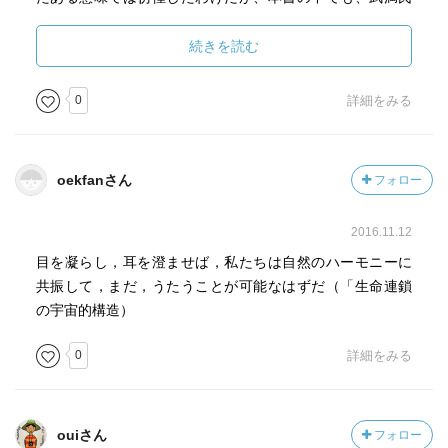
の音楽活動を通じて、戦後現代音楽史が一望できるように
なっている。
続きを読む
武満氏も十二音音楽やチャンス・オペレーションといった
0
詳細をみる
音楽の技法をさまざまに試みながら、最終的には旋法とい
うものに非常に可能性を感じていたように思う。それは、
武満氏が「音」自体の魅力とともに、音楽の持つ「歌」と
oekfanさん
フォロー
いうもう一つの側面にも深く共感していたからではないか
と思った。
2016.11.12
武満氏の音楽には、非常に美しいメロディが出てくる。そ
目を凝らし，耳を澄ませば，私たちは自然のハーモニーに
れは、映画音楽だけでなく、「Family Tree」などの演奏会
共振して，まだ，うたうことが可能なはずだ（「生命連鎖
で取り上げられる作品においても同様である。
の宇宙的構造）
0
詳細をみる
武満氏が最初に音楽の素晴らしさに触れたのが、「Parlez-
moi d'amour」というシャンソンであり、晩年に非常に関心
を持って聞いていた音楽がブラームスのクラリネットソナ
タ作品120の第2楽章の旋律であったということからも、氏
ouiさん
フォロー