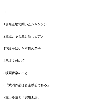
Ⅰ
1食糧基地で聞いたシャンソン
2敗戦とヤミ屋と貸しピアノ
3下駄をはいた不肖の弟子
4早坂文雄の棺
5映画音楽のこと
6「武満作品は音楽以前である」
7瀧口修造と「実験工房」