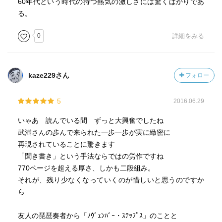
60年代という時代の持つ熱気の激しさには驚くばかりであ
る。
0
詳細をみる
kaze229さん
フォロー
5
2016.06.29
いゃあ 読んでいる間 ずっと大興奮でしたね
武満さんの歩んで来られた一歩一歩が実に緻密に
再現されていることに驚きます
「聞き書き」という手法ならではの労作ですね
770ページを超える厚さ、しかも二段組み。
それが、残り少なくなっていくのが惜しいと思うのですか
ら…
友人の琵琶奏者から「ﾉｳﾞｪﾝﾊﾞｰ・ｽﾃｯﾌﾟｽ」のことと