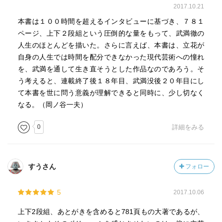
2017.10.21
本書は１００時間を超えるインタビューに基づき、７８１
ページ、上下２段組という圧倒的な量をもって、武満徹の
人生のほとんどを描いた。さらに言えば、本書は、立花が
自身の人生では時間を配分できなかった現代芸術への憧れ
を、武満を通して生き直そうとした作品なのであろう。そ
う考えると、連載終了後１８年目、武満没後２０年目にし
て本書を世に問う意義が理解できると同時に、少し切なく
なる。（岡ノ谷一夫）
0
詳細をみる
すうさん
フォロー
5
2017.10.06
上下2段組、あとがきを含めると781頁もの大著であるが、