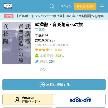
ログイン
新規会員登録
【ビルボードジャパンコラボ企画】2026年上半期話題作を考察
NEW
武満徹・音楽創造への旅
立花隆
文藝春秋
(2016.02.20)
ISBN・EAN:
9784163904092
4.50
本棚登録:
208
人
感想:
25
件
本棚に登録する
Amazon
詳細ページへ