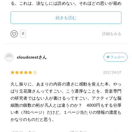
る。これは、涙なしには読めない。それほどの思いが籠め
られたこの著作が、読む人の心を打たないはずがない。
武満徹その人、そしてその音楽を愛する人、さらには現代
続きを読む
音楽を愛する人、いや現代音楽を含めたクラシック音楽を
あまり聴かない人にも、ぜひ読んでほしい。人が生きると
0
詳細をみる
いうことはどういうことか、ということがこの本には書い
てある。
cloudcrestさん
フォロー
5
2017.04.07
久し振りに、あまりの内容の濃さに感動を覚えた本。やっ
ぱり立花隆さんってすごい。こう濃厚なことを、音楽専門
の研究者ではない人が書けるってすごい。アクティブな脳
細胞の個数の桁が凡人とは違うのか？ 4000円もする分厚
い本（781ページ）だけど、１ページ当たりの情報の濃度も
かなりのものだと思う。