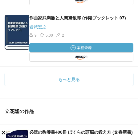
作曲家武満徹と人間黛敏郎 (作陽ブックレット 07)
岩城宏之
9
5.00
2
もっと見る
立花隆の作品
必読の教養書400冊 ぼくらの頭脳の鍛え方 (文春新書)