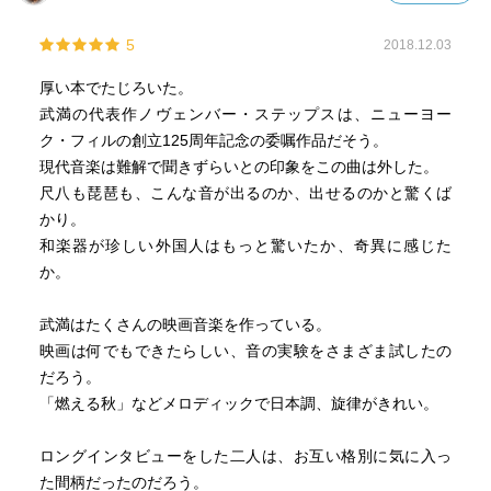
5
2018.12.03
厚い本でたじろいた。
武満の代表作ノヴェンバー・ステップスは、ニューヨー
ク・フィルの創立125周年記念の委嘱作品だそう。
現代音楽は難解で聞きずらいとの印象をこの曲は外した。
尺八も琵琶も、こんな音が出るのか、出せるのかと驚くば
かり。
和楽器が珍しい外国人はもっと驚いたか、奇異に感じた
か。
武満はたくさんの映画音楽を作っている。
映画は何でもできたらしい、音の実験をさまざま試したの
だろう。
「燃える秋」などメロディックで日本調、旋律がきれい。
ロングインタビューをした二人は、お互い格別に気に入っ
た間柄だったのだろう。