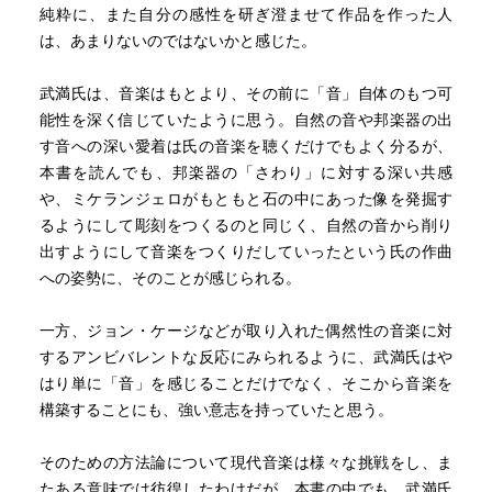
純粋に、また自分の感性を研ぎ澄ませて作品を作った人
は、あまりないのではないかと感じた。
武満氏は、音楽はもとより、その前に「音」自体のもつ可
能性を深く信じていたように思う。自然の音や邦楽器の出
す音への深い愛着は氏の音楽を聴くだけでもよく分るが、
本書を読んでも、邦楽器の「さわり」に対する深い共感
や、ミケランジェロがもともと石の中にあった像を発掘す
るようにして彫刻をつくるのと同じく、自然の音から削り
出すようにして音楽をつくりだしていったという氏の作曲
への姿勢に、そのことが感じられる。
一方、ジョン・ケージなどが取り入れた偶然性の音楽に対
するアンビバレントな反応にみられるように、武満氏はや
はり単に「音」を感じることだけでなく、そこから音楽を
構築することにも、強い意志を持っていたと思う。
そのための方法論について現代音楽は様々な挑戦をし、ま
たある意味では彷徨したわけだが、本書の中でも、武満氏