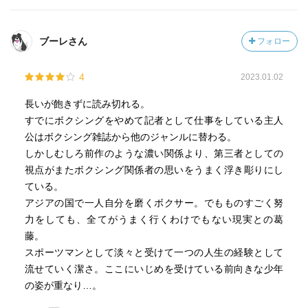
ブーレさん
フォロー
4
2023.01.02
長いが飽きずに読み切れる。
すでにボクシングをやめて記者として仕事をしている主人
公はボクシング雑誌から他のジャンルに替わる。
しかしむしろ前作のような濃い関係より、第三者としての
視点がまたボクシング関係者の思いをうまく浮き彫りにし
ている。
アジアの国で一人自分を磨くボクサー。でもものすごく努
力をしても、全てがうまく行くわけでもない現実との葛
藤。
スポーツマンとして淡々と受けて一つの人生の経験として
流せていく潔さ。ここにいじめを受けている前向きな少年
の姿が重なり…。