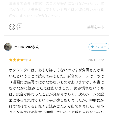
てはずっとシャープになると思います。しかし自らも10年
最後まで蒼介（作家）のことが好きになれなかったし、空
にわたりボクシングジムに通う角田さん、捨てきれなかっ
也がなぜ、メモを渡してもいいも思うほど彼に思い入れる
たのでしょうね。
のか、まったくわからなかった。
全体に重っ苦しい話が続きますか、吹っ切れたエンディン
グは心地良く。
1
詳細をみる
miura1202さん
フォロー
4
2021.10.22
ボクシングには、あまり詳しくないのですが角田さんが書
いたということで読んでみました。試合のシーンは、やは
り漫画には描写ではかなわないものがありますが、本書は
なかなかに読みごたえはありました。読み慣れないうち
は、試合が終わったことが分かりづらく、次のシーンの記
述に移って気付くという事が少しありましたが、中盤にか
けて慣れてくると段々と読みごたえが出てきました。弱小
ジムならではの苦労が側聞していたほど感じられなかった