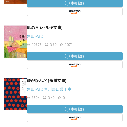
紙の月 (ハルキ文庫)
角田光代
10675
3.69
1071
愛がなんだ (角川文庫)
角田光代 角川書店装丁室
8594
3.49
0