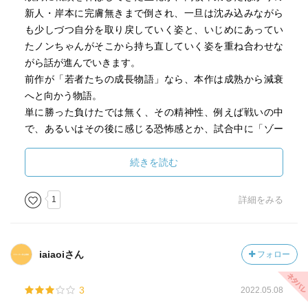
リートが背負うものの一端を本書で垣間見ることができた
新人・岸本に完膚無きまで倒され、一旦は沈み込みながら
気がする。壮絶さを極めた先にはきっと、まだ見たことの
も少しづつ自分を取り戻していく姿と、いじめにあってい
ない景色が広がってることだろう。自分の目指す結果が、
たノンちゃんがそこから持ち直していく姿を重ね合わせな
得られたとしても得られなかったとしても。そんなことを
がら話が進んでいきます。
感じさせてくれた、とても意味のある出会いだった。
前作が「若者たちの成長物語」なら、本作は成熟から減衰
へと向かう物語。
単に勝った負けたでは無く、その精神性、例えば戦いの中
で、あるいはその後に感じる恐怖感とか、試合中に「ゾー
ンに入る」様子だとかが丁寧に描かれ、読み応えがありま
す。
続きを読む
さらに他の3人のボクサーの試合もかなりのボリュームで描
かれ、加えてトレーナーあるいはファンや応援団の視点、
1
詳細をみる
ボクシングの興行の裏側、さらにはルポルタージュを書く
為にボクサーを追う作家など非常に多くの視点で追いかけ
る重厚な物語です。一方それゆえに最初に書いたように
iaiaoiさん
フォロー
「読んでも読んでも前に進まない感じ」になってしまいま
す。もう少し「枝を刈り込んだら」(例えば坂本や安城は背
3
2022.05.08
景レベルで、作家の蒼介は居なくても良かった)、物語とし