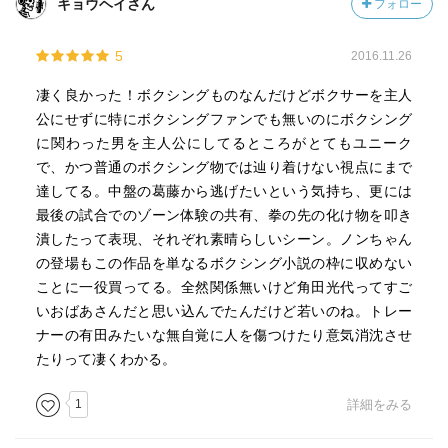
キョウヘイさん
フォロー
ポーツ物を求めると、うん？と感じるかもしれないです
ね。
5
2016.11.26
無敗の王者として描かれた岸本がなぜそんなにうつろなキ
凄く良かった！ボクシングものなんだけどボクサーを主人
ャラクタとして描かれているのか気にかかりますし、蒼介
公にせずに特にボクシングファンでも無いのにボクシング
が空也のメモをもとに立花の物語に着手する日が来るのか
に関わった男を主人公にしてるところがとてもユニーク
と妄想したりしますが、きっと彼らの物語はこれで終わり
で、かつ普通のボクシング物では辿り着けない視点にまで
なのでしょう。
達してる。中盤の葛藤から逃げたいという気持ち、更には
最後の試合でのゾーン体験の共有、拳の先の化け物を叩き
立花が、空也がうつくしい光を一瞬捉えたというシーンの
潰したって表現、それぞれ素晴らしいシーン。ノンちゃん
印象を残したまま、そっと閉じられていった本編のかたち
の登場もこの作品を単なるボクシング小説の枠に収めない
がこれ以上なく完璧だと、そう感じたからです。
ことに一役買ってる。全然関係無いけど角田光代ってすご
いおばあさんだと思い込んでたんだけど若いのね。トレー
ナーの有田みたいな無自覚に人を傷つけたり意気消沈させ
たりって凄くわかる。
1
詳細をみる