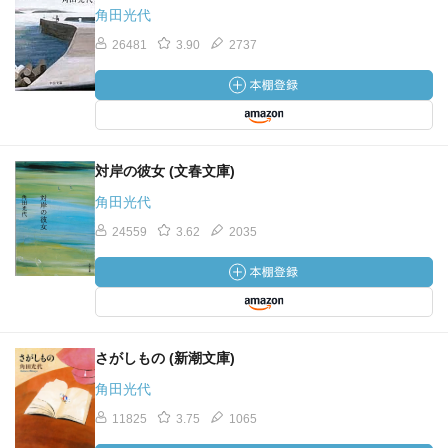
角田光代
26481
3.90
2737
対岸の彼女 (文春文庫)
角田光代
24559
3.62
2035
さがしもの (新潮文庫)
角田光代
11825
3.75
1065