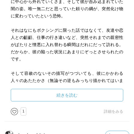
に中心から外れていくさま、そして彼が呑み込まれていた
闇の姿。唯一無二だと思っていた頼りの綱が、突然化け物
に変わっていたという恐怖。
それはなにもボクシングに限った話ではなくて、友達や恋
人との齟齬、仕事の行き違いなど、突然それまでの親密性
がぱたりと憎悪に入れ替わる瞬間はだれにだって訪れる。
だからか、彼の陥った状況にあまりにぞっとさせられたの
です。
そして容赦のないその描写がつづいても、彼にかかわる
人々のあたたかさ（無論その逆もみっちり描かれてはいま
すが）、ボクシングそのものの魅力、けして悪いことばか
りではないという側面も描かれていて、あまりにどんより
続きを読む
させられるわけでもありません。
1
詳細をみる
そういった意味で、前作を含めてこの二作は、ボクシング
小説というより、ボクシングにかかわった人々の物語、人
間を描いた物語だと思うのです。だから、すかっとするス