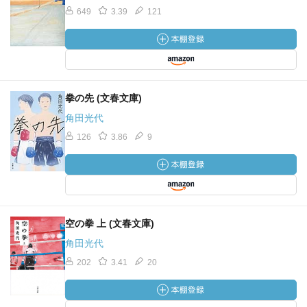
649
3.39
121
拳の先 (文春文庫)
角田光代
126
3.86
9
空の拳 上 (文春文庫)
角田光代
202
3.41
20