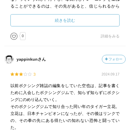
ることができるのは、その先があると、信じられるから
だ。自分はここまでと、悟る。とても残酷なことだと思
う。
続きを読む
坂本くんをジムに引き込んだ、そして自身はとうに選手を
辞めてトレーナーをしている中神が、無人のリングを見下
0
詳細をみる
ろし、つぶやくように言う。
「ほんとこんなもんに興味なんか持たないで、女の子とデ
ートしたりライブ行ったりしたほうが、どんだけいいかっ
yappinkunさん
フォロー
て思いますよ」
3
2024.09.17
以前ボクシング雑誌の編集をしていた空也は、記事を書く
ために入会したボクシングジムで、知らず知らずにボクシ
ングにのめり込んでいく。
そのボクシングジムで知り合った同い年のタイガー立花。
立花は、日本チャンピオンになったが、その後はリンクで
の、その拳の先にある得たいの知れない恐怖と闘ってい
た。