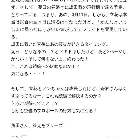
ず。そして、翌日の昼過ぎに成田着の飛行機で帰る予定、
となっている。つまり、あの、3月11日。しかも、立花は本
当は試合の翌々日に帰るはずだったけど、「かんなといっ
しょに帰ったほうがいい気がして」フライトを変更してい
る。
成田に着いた直後にあの震災が起きるタイミング。
えっ、どうなるの！？とドキドキしたけど、あと2ページし
かない！そして何もないまま終わった！
こ、これは続編への伏線なのか！？
気になる・・・！
そして、立花とノンちゃんは成長したけど、蒼佑さんはく
すぶってるなー、これも続編で解決するのか？
乞うご期待ってこと！？
しかも空也のプロポーズの行方も気になる！
角田さん、答えをプリーズ！