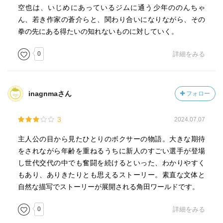
空也は、いじめにあっているジムに通う少年ののんちゃ
ん、若き作家の蒼介らと、関わり合いになりながら、その
拳の先にある得たいの知れないものに対していく。
0
詳細をみる
inagnmaさん
フォロー
3
2024.07.07
主人公の目から見たひとりのボクサーの物語。大きな期待
をされながら年齢を重ねるうちに新人のすごい選手が登場
し世代交代の中でも奮闘を続けるといった、わかりやすく
もあり、ありきたりとも思えるストーリー。素直な文体と
自然な描写でストーリーが展開される角田ワールドです。
0
詳細をみる