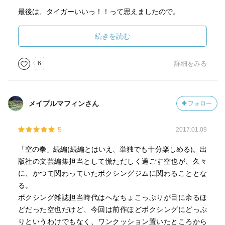
最後は、タイガーいいっ！！って思えましたので。
メダルを取れても取れなくても
続きを読む
どれだけの選手が自分を出し切れたと思えているのか。
オリンピックを観戦しながら
6
詳細をみる
こんなことを考えてしまう一冊です。
メイプルマフィンさん
フォロー
5
2017.01.09
「空の拳」続編(続編とはいえ、単独でも十分楽しめる)。出
版社の文芸編集担当として慌ただしく過ごす空也が、久々
に、かつて関わっていたボクシングジムに関わることとな
る。
ボクシング雑誌担当時代はへなちょこっぷりが目に余るほ
どだった空也だけど、今回は前作ほどボクシングにどっぷ
りというわけでもなく、ワンクッション置いたところから