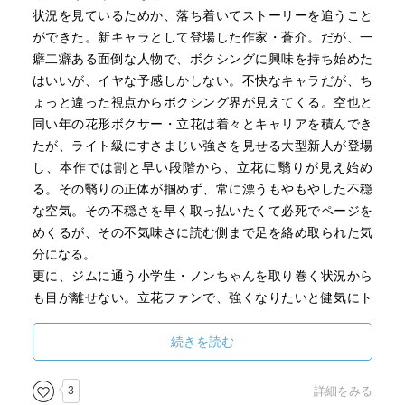
状況を見ているためか、落ち着いてストーリーを追うこと
ができた。新キャラとして登場した作家・蒼介。だが、一
癖二癖ある面倒な人物で、ボクシングに興味を持ち始めた
はいいが、イヤな予感しかしない。不快なキャラだが、ち
ょっと違った視点からボクシング界が見えてくる。空也と
同い年の花形ボクサー・立花は着々とキャリアを積んでき
たが、ライト級にすさまじい強さを見せる大型新人が登場
し、本作では割と早い段階から、立花に翳りが見え始め
る。その翳りの正体が掴めず、常に漂うもやもやした不穏
な空気。その不穏さを早く取っ払いたくて必死でページを
めくるが、その不気味さに読む側まで足を絡め取られた気
分になる。
更に、ジムに通う小学生・ノンちゃんを取り巻く状況から
も目が離せない。立花ファンで、強くなりたいと健気にト
レーニングする彼だが、ひた隠しにするいじめの兆候を、
見て見ぬ振りができない空也。
続きを読む
前作と比べると、スポーツ小説らしい爽快感は少ないかも
しれない。試合の描写は臨場感に溢れてリアルだけど、ど
3
詳細をみる