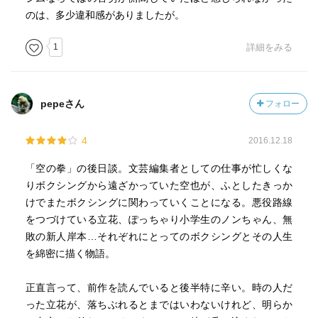
のは、多少違和感がありましたが。
1
詳細をみる
pepeさん
フォロー
4
2016.12.18
「空の拳」の後日談。文芸編集者としての仕事が忙しくな
りボクシングから遠ざかっていた空也が、ふとしたきっか
けでまたボクシングに関わっていくことになる。悪役路線
をつづけている立花、ぽっちゃり小学生のノンちゃん、無
敗の新人岸本…それぞれにとってのボクシングとその人生
を綿密に描く物語。
正直言って、前作を読んでいると後半特に辛い。時の人だ
った立花が、落ちぶれるとまではいわないけれど、明らか