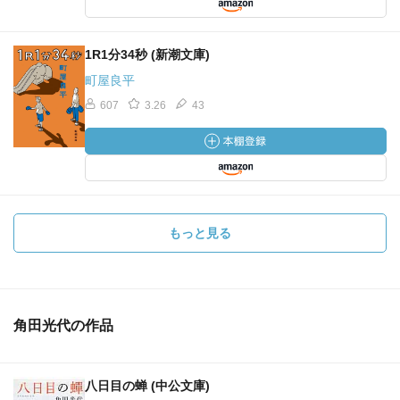
1R1分34秒 (新潮文庫)
町屋良平
607
3.26
43
もっと見る
角田光代の作品
八日目の蝉 (中公文庫)