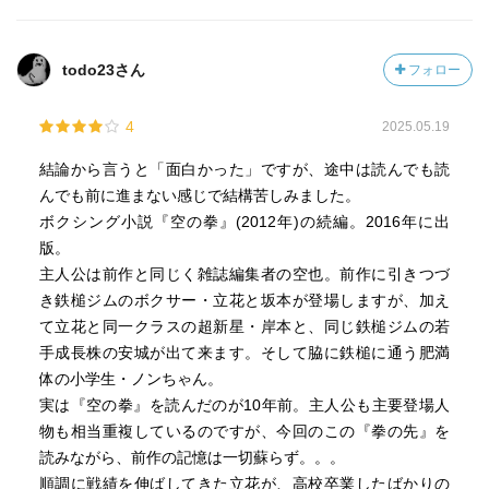
ちらかというと全体を通してとにかく苦さが際立つ。キャ
リアを重ねていくからこそ、ぶち当たることを避けられな
いいくつもの壁。否応なく感じてしまう限界、己の弱さ、
todo23さん
フォロー
恐怖心。じわじわと不安の正体をあぶり出していく手法
は、さすが角田さん。ボクシングがテーマではあるけど、
4
2025.05.19
こんな思いを誰もがしているのではないだろうか。
長く、非常にボリュームのある一冊だが、飽きることはな
結論から言うと「面白かった」ですが、途中は読んでも読
かった。角田さんの放つ言葉の一つ一つが、まるでパンチ
んでも前に進まない感じで結構苦しみました。
のように心に鋭く刺さった。非情な現実に打ちのめされる
ボクシング小説『空の拳』(2012年)の続編。2016年に出
場面も多かったけど、空也の真摯さにすごく救われた気が
版。
する。強くもかっこよくもない空也かもしれないが、腕っ
主人公は前作と同じく雑誌編集者の空也。前作に引きつづ
ぷしという意味ではなく、一本筋の通った心の強さを感じ
き鉄槌ジムのボクサー・立花と坂本が登場しますが、加え
た。こんな風に相手を思いやり、そっと支えることができ
て立花と同一クラスの超新星・岸本と、同じ鉄槌ジムの若
たらと思う。負のスパイラルの渦中の立花に対しても、
手成長株の安城が出て来ます。そして脇に鉄槌に通う肥満
散々自分を振り回す蒼介に対しても(書きたいことを求めた
体の小学生・ノンちゃん。
あげくの彼の行動も、何気に目が離せない)、身の振り方に
実は『空の拳』を読んだのが10年前。主人公も主要登場人
悩むノンちゃんに対しても、放っておくことができないあ
物も相当重複しているのですが、今回のこの『拳の先』を
る種のお節介さを、好ましく思う。
読みながら、前作の記憶は一切蘇らず。。。
拳の先に見えるものの重さ、儚さ、苦しさ、残酷さ。アス
順調に戦績を伸ばしてきた立花が、高校卒業したばかりの