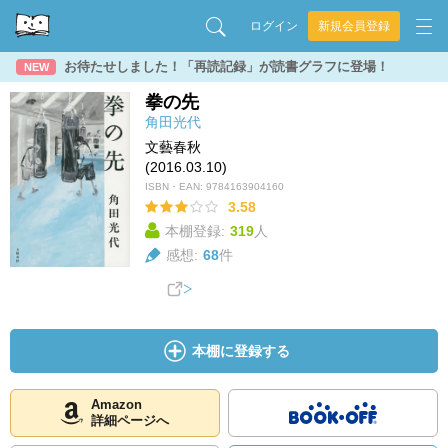
ログイン
新規会員登録
お待たせしました！「再読記録」が読書グラフに登場！
NEW
拳の先
角田光代
文藝春秋
(2016.03.10)
ISBN・EAN:
9784163904160
3.58
本棚登録:
319
人
感想:
68
件
本棚に登録する
Amazon
詳細ページへ