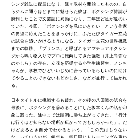
シング雑誌に配属になり、嫌々取材を開始したものの、自
らジムに通うほどまでに魅せらた彼は、ボクシング雑誌が
廃刊したことで文芸誌に異動になり、二年ほど足が遠のい
ていた。今回、「ボクシングを見にいきたい」という作家
の要望に応えたことをきっかけに、ふたたびタイガー立花
の試合を追いかけるようになる。タイガー立花の世界挑戦
までの軌跡、「プリンス」と呼ばれるアマチュアボクシン
グから鳴り物入りでプロに転向してきた強敵（井上尚弥な
のかしら）の存在、立花を応援する小学生練習生、ノンち
ゃんが、学校でひどいいじめに合っているらしいのに助け
てやることのできないもどかしさ、などが並行して描かれ
る。
日本タイトルに挑戦するも破れ、その後の八回戦の試合を
最後に、ボクシングを辞めることにした坂本くんの話が印
象に残った。途中までは順調に勝ち上がってきた。「行け
ば行くほど知らない場所が広がっておもしろかった」。だ
けどあるとき自分でわかるという。「この先はもうない
な」っていうのが。何年も、毎日同じトレーニングを重ね