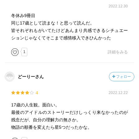
2022.12.30
冬休み9冊目
同じ17歳として読まな！と思って読んだ。
皆それぞれもがいてたけどあんまり共感できるシチュエー
ションじゃなくてそこまで感情移入できひんかった
1
詳細をみる
どーりーさん
フォロー
4
2022.12.22
17歳の人生観。面白い。
最後のアイドルのストーリーだけしっくり来なかったのが
残念だが、自分の理解力の無さか。
物語の順番を変えたら星5つだったかな。