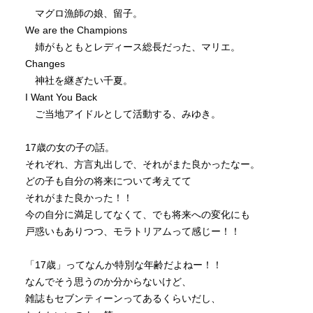
マグロ漁師の娘、留子。
We are the Champions
姉がもともとレディース総長だった、マリエ。
Changes
神社を継ぎたい千夏。
I Want You Back
ご当地アイドルとして活動する、みゆき。
17歳の女の子の話。
それぞれ、方言丸出しで、それがまた良かったなー。
どの子も自分の将来について考えてて
それがまた良かった！！
今の自分に満足してなくて、でも将来への変化にも
戸惑いもありつつ、モラトリアムって感じー！！
「17歳」ってなんか特別な年齢だよねー！！
なんでそう思うのか分からないけど、
雑誌もセブンティーンってあるくらいだし、