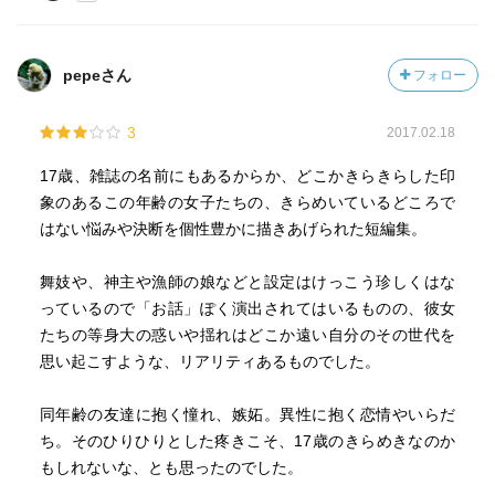
pepeさん
フォロー
3
2017.02.18
17歳、雑誌の名前にもあるからか、どこかきらきらした印
象のあるこの年齢の女子たちの、きらめいているどころで
はない悩みや決断を個性豊かに描きあげられた短編集。
舞妓や、神主や漁師の娘などと設定はけっこう珍しくはな
っているので「お話」ぽく演出されてはいるものの、彼女
たちの等身大の惑いや揺れはどこか遠い自分のその世代を
思い起こすような、リアリティあるものでした。
同年齢の友達に抱く憧れ、嫉妬。異性に抱く恋情やいらだ
ち。そのひりひりとした疼きこそ、17歳のきらめきなのか
もしれないな、とも思ったのでした。