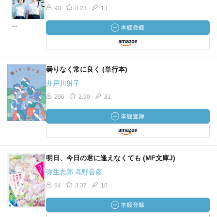
90
3.23
13
曇りなく常に良く (単行本)
井戸川射子
296
2.90
21
明日、今日の君に逢えなくても (MF文庫J)
弥生志郎 高野音彦
94
3.37
10