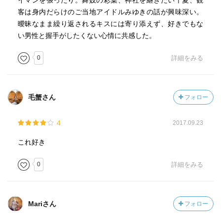
イマンを張ったり。舞妓の彩葉、神社を継ぎたい千夏、観
客は身内だらけのご当地アイドルみゆきの話が興味深い。
曖昧なまま繰り返されるキスには寄り添えず、好きでもな
い男性と握手がしたくない心情に共感した。
0
詳細をみる
毛蟹さん
フォロー
4
2017.09.23
これ好き
0
詳細をみる
Mariさん
フォロー