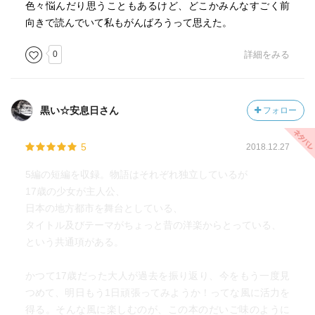
色々悩んだり思うこともあるけど、どこかみんなすごく前
向きで読んでいて私もがんばろうって思えた。
0
詳細をみる
黒い☆安息日さん
フォロー
5
2018.12.27
5編の短編を収録。物語はそれぞれ独立しているが
17歳の少女が主人公、
日本の地方都市を舞台としている、
タイトル及びテーマがちょっと昔の洋楽からとっている、
という共通項がある。
かつて17歳だった大人が過去を振り返り、今をもう一度見
つめて、明日もう1日頑張ってみようか！ってな風に活力を
得る。そんな風に楽しむのが、この本のだいご味のように