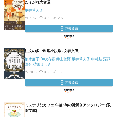
たそがれ大食堂
坂井希久子
2182
3.99
204
注文の多い料理小説集 (文春文庫)
柚木麻子 伊吹有喜 井上荒野 坂井希久子 中村航 深緑
野分 柴田よしき
2003
3.53
180
ミステリなカフェ 午後3時の謎解きアンソロジー (双
葉文庫)