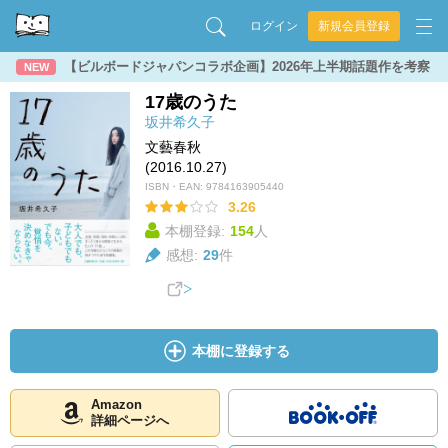
ログイン
新規会員登録
【ビルボードジャパンコラボ企画】2026年上半期話題作を考察
NEW
17歳のうた
坂井希久子
文藝春秋
(2016.10.27)
ISBN・EAN:
9784163905440
3.26
本棚登録:
154
人
感想:
29
件
本棚に登録する
Amazon
詳細ページへ