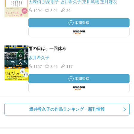
大崎梢 加納朋子 坂井希久子 東川篤哉 望月麻衣
1294
3.04
30
雨の日は、一回休み
坂井希久子
1157
3.46
117
坂井希久子の作品ランキング・新刊情報