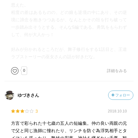
思えた。
程度の差はあるものの、どの娘も逆境の中にあり、その逆
境に諦念を抱きつつあるが、なんとかその殻を打ち破って
一歩踏み出そうとする、そんな5編である。勇気をもらわず
して、何が大人かっ！
好みが分かれるところだが、舞子修行をする1話目と、王道
ラブストーリーの巫女さんの話が好きだな。
0
詳細をみる
ゆづきさん
フォロー
3
2018.10.10
方言で彩られた十七歳の五人の短編集。仲の良い両親の元
で父と同じ漁師に憧れたり、リンチを防ぐ為浮気相手とタ