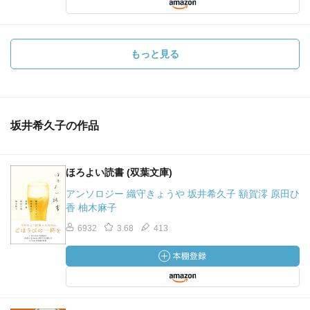
もっと見る
坂井希久子の作品
ほろよい読書 (双葉文庫)
アンソロジー 織守きょうや 坂井希久子 額賀澪 原田ひ
香 柚木麻子
6932
3.68
413