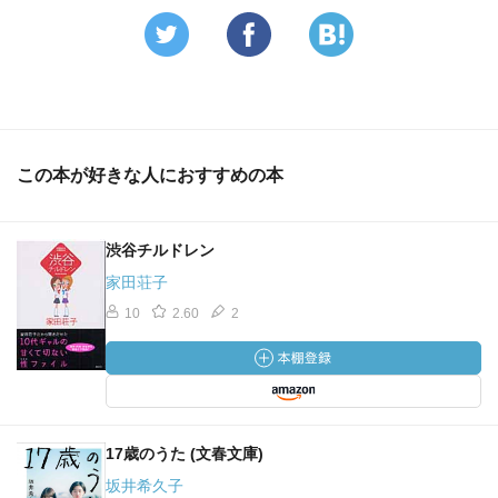
この本が好きな人におすすめの本
渋谷チルドレン
家田荘子
10
2.60
2
17歳のうた (文春文庫)
坂井希久子