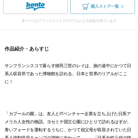
購入ストア一覧
本ページはアフィリエイトプログラムによる収益を得ています
作品紹介・あらすじ
サンフランシスコで暮らす移民三世のレイは、旅の途中にかつて日
系人収容所であった博物館を訪れる。日本と世界のリアルがここ
に！
「カブールの園」は、友人とITベンチャー企業を立ち上げた日系ア
メリカ人女性の物語。ヨセミテ国立公園にひとりで訪れるはずが、
青いフォードを運転するうちに、かつて祖父母が収容されていた日
系人強制収容キャンプの跡地に向かって……。「日系女性三代の確