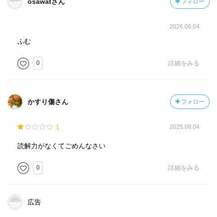
osawatさん
フォロー
ことです。大学の友人達で始めた仕事は、日系人として要
求されているわけではないけれど、レイは気にせず、楽し
2026.06.04
んで出来ているように、見えました。
ふむ
この作品を改めて振り返ると、まず、どこまでがフィクシ
0
詳細をみる
ョンなのかと思うような緻密な構成に感嘆しました。取材
力がすごいのか、知識量が豊富なのか。
とりあえず、VR治療はフィクションだと分かりましたが、
他は、ドキュメントを読んでいるような、冷静で淡々とし
かすり傷さん
フォロー
ながらも、濃密な世界観を打ち出しています。加川文一や
南加文芸は調べたら、本当に実在していましたし。そのリ
1
2025.08.04
アルな世界での、日系三世代に続く苦しみを、変に感傷的
にするのでなく、ありのままに書かれているのが、むし
読解力がなくてごめんなさい
ろ、痛々しく、じわじわと感動が内から湧いてくるのを、
0
詳細をみる
止められませんでした。
表題作の他に、もうひとつ中編の「半地下」が収録されて
広告
います。こちらは、父の借金のために、日本からニューヨ
ークに連れてこられた、祐也の青春物語と姉との思い出話