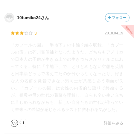
思い知らされます。これが三世代に渡る苦しみなのです
が、ここで、思わぬ進展もあります。
10fumiko24さん
フォロー
仕事仲間の気遣いで長期休暇を取ったレイは、当時、祖父
3
2018.04.19
母が収用されていた「マンザナー日系人収容所跡」を訪れ
た後に、ロサンゼルスに住む母の家に行き、そこの冷蔵庫
「カブールの園」「半地下」の中編２編を収録。「カブー
に貼ってある詩を見つけます。
ルの園」は芥川賞候補となったようだ。どちらもアメリカ
加川文一の「鉄柵」で、内容の一部が
で日本人の子供が生きる上での生きづらさがリアルに伝わ
ってくる。特に「半地下」で、とりとめもない空想を英語
「汝の敵を見失ふことなかれ
と日本語どっちで考えてたのか分からなくなったり、好き
汝をも失ふことなかれ」です。
な人の名前を発音できない男同士が共感しあう場面が良
い。「カブールの園」は女性の内省的な語りで終始する
なぜ、日本語嫌いだった母が、日系人の詩をと思うのです
が、祖母や母の世代の葛藤を理解し、自らも辛い生い立ち
が、内容を見ると、やはり日系人としての意識を持ってい
に苦しめられながらも、新しい自分たちの世代が作ってい
たからこその、「汝をも失うことなかれ」だと思うので
く未来への希望が感じられるラストに救われる気がした。
す。これが、レイの心にも響き、このあと、母と娘は和解
します。
1
詳細をみる
母は、日本語嫌いというよりは、アメリカの何にでもなれ