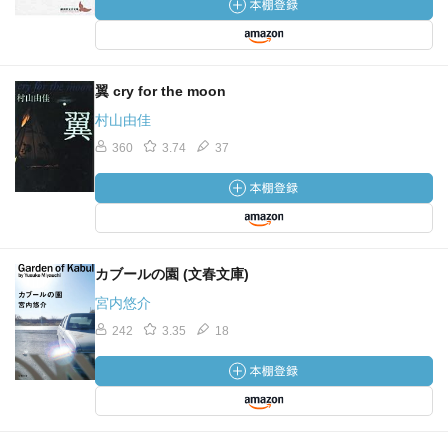
翼 cry for the moon
村山由佳
360
3.74
37
カブールの園 (文春文庫)
宮内悠介
242
3.35
18