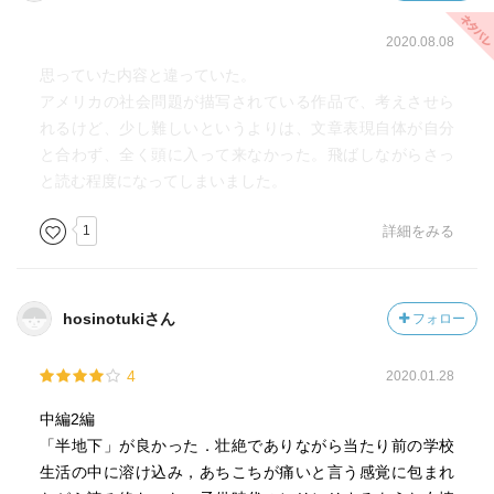
か？
2020.08.08
幼くて右も左もわからないのに、ぽんっと言葉もわからな
い学校（社会）に放り込まれる心ボソさ ...
思っていた内容と違っていた。
アメリカの社会問題が描写されている作品で、考えさせら
どちらも言葉数も少なめで、情景描写なども薄い。
れるけど、少し難しいというよりは、文章表現自体が自分
もっと書き込んでくれたらと思うのだが、空気感だけはピ
と合わず、全く頭に入って来なかった。飛ばしながらさっ
ンと伝わってくる。
と読む程度になってしまいました。
1
詳細をみる
hosinotukiさん
フォロー
4
2020.01.28
中編2編
「半地下」が良かった．壮絶でありながら当たり前の学校
生活の中に溶け込み，あちこちが痛いと言う感覚に包まれ