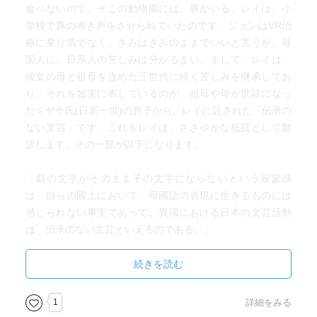
食べないので、そこの動物園には、豚がいる。レイは、小
学校で豚の鳴き声をさせられていたのです。ジョンはVR治
療に乗り気でなく、きみはきみのままでいいと言うが、母
国人に、日系人の苦しみは分かるまい。まして、レイは、
彼女の母と祖母を含めた三世代に続く苦しみを継承してお
り、それを如実に表しているのが、祖母や母が世話になっ
たミヤケ氏(日系一世)の息子から、レイに託された「伝承の
ない文芸」です。これをレイは、ささやかな抵抗として翻
訳します。その一部が以下になります。
「親の文字がそのまま子の文字にならないという寂寥感
は、自らの國土において、母國語の表現に生きるものには
感じられない事実であって、異國における日本の文芸活動
は、伝承のない文芸といえるのである。」
これを読むと、正に、ジョンがレイを励ました内容に当て
続きを読む
はまり、また、祖母の日本語の教育から逃げたレイの母の
事実、母のために母の望む自分でいようと、自らを偽り、
1
詳細をみる
結果、母から逃げ出したレイにも該当し、自分の無力さを