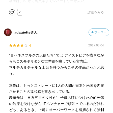
著者は、SFから純文学までレパートリーが広い。
2
詳細をみる
adagietteさん
フォロー
4
2017.03.04
”ヨハネスブルグの天使たち” では ディストピアを描きなが
らもコスモポリタンな世界観を映していた宮内氏。
マルチカルチャルな土台を持つからこその作品だったと思
う。
本作は、もっとストレートに1人の人間が日本と米国を内在
させることの違和感を書き出している。
表題作は 日系三世の女性が、子供の頃に受けた心的外傷
の治療を受けながら ITベンチャーで頑張っているのだけれ
ども、あるとき、上司にオーバーワークを指摘されて強制