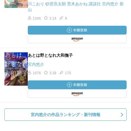
川こおり 砂原浩太朗 荒木あかね 講談社 宮内悠介 新
山
1346
3.14
9
あとは野となれ大和撫子
宮内悠介
1076
3.38
170
宮内悠介の作品ランキング・新刊情報