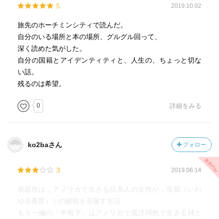
5
2019.10.02
旅先のホーチミンシティで読んだ。
自分のいる場所と本の場所、グルグル回って、
深く読めた気がした。
自分の国籍とアイデンティティと、人生の、ちょっと切な
い話。
残るのは希望。
0
詳細をみる
ko2baさん
フォロー
3
2019.06.14
表題作は，アメリカで生きる日系人の女性が，母親（いわ
ゆる毒親）との確執を克服する話．
もう一編の「半地下」はアメリカで孤児同然で生きる姉と