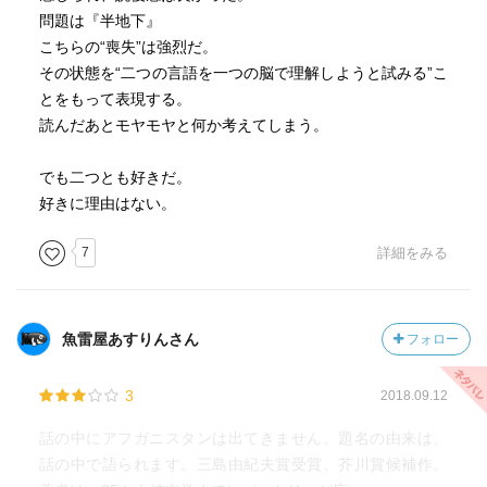
問題は『半地下』
こちらの“喪失”は強烈だ。
その状態を“二つの言語を一つの脳で理解しようと試みる”こ
とをもって表現する。
読んだあとモヤモヤと何か考えてしまう。
でも二つとも好きだ。
好きに理由はない。
7
詳細をみる
魚雷屋あすりんさん
フォロー
3
2018.09.12
話の中にアフガニスタンは出てきません。題名の由来は、
話の中で語られます。三島由紀夫賞受賞、芥川賞候補作。