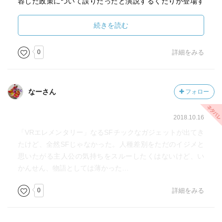
容した政策について誤りだったと演説するくだりが登場す
る。その言葉のひとつひとつが、現在のトランプ大統領の
政策や立ち位置について矢のように刺さる。
続きを読む
かつてのアメリカは、かつてのアメリカが目指していたも
のは、今はもうないのだと感じる。
0
詳細をみる
日本人作家が日本語で書いた本を読んでいるのに、どこか
外国の物語を読んでいるような心地よいずれを感じた。
なーさん
フォロー
2018.10.16
「VRエレメンタリー」なるSFチックなガジェットが出てき
たけど、全然SFじゃなかった。人種差別をただのイジメと
思いたがる主人公の気持ちをスルーしたくはないけど、い
かんせん、物語としては薄かった…
0
詳細をみる