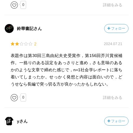
0
詳細をみる
鈴華書記さん
フォロー
2
2024.07.21
表題作は第30回三島由紀夫史受賞作，第156回芥川賞候補
作。一捻りのある設定をあっさりと進め，さも意味のある
かのような文章で締めた感じで，n=1社会学レポートに落ち
着いてしまったか。せっかく発想と内容は面白いので，ど
うせなら長編で突っ切る方が良かったかもしれない。
0
詳細をみる
yさん
フォロー