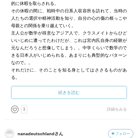
的に休暇を取らされる。
その休暇の間に、戦時中の日系人収容所を訪れて、当時の
人たちの選択や精神活動を知り、自分の心の傷の根っこや
母親との関係を乗り越えていく。
主人公が数学が得意なアジア人で、クラスメイトからひど
いいじめに遭ってたわけだが、これは宮内氏自身の経験が
元なんだろうと想像してしまう。。中学くらいで数学ので
きる日本人がいじめられる、あまりにも典型的なパターン
なので。。
それだけに、そのことを知る身としてはささるものがあ
る。
簡単にバイリンガル・バイカルチャーと言うが、どちらか
が軸である、と寄りきれない場合の難しさよ .....
続きを読む
半地下、はもっと過酷な設定。
1
詳細をみる
不法移民の幼い姉弟が NY の低所得者層が住む地域で生き
て行く。
NY に自分たちを連れてきた父はいない。
nanadeutschlandさん
フォロー
これも、父親が少しも家庭に関与しない日本人的な設定