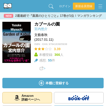
ログイン
新規会員登録
2週連続で『薬屋のひとりごと』17巻が1位！マンガランキング
NEW
カブールの園
宮内悠介
文藝春秋
(2017.01.11)
ISBN・EAN:
9784163905938
3.39
本棚登録:
366
人
感想:
55
件
本棚に登録する
Amazon
詳細ページへ