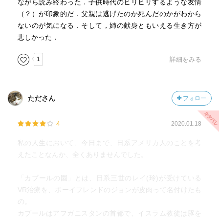
ながら読み終わった．子供時代のヒリヒリするような友情
（？）が印象的だ．父親は逃げたのか死んだのかがわから
ないのが気になる．そして，姉の献身ともいえる生き方が
悲しかった．
1
詳細をみる
たださん
フォロー
4
2020.01.18
私の人生において、今日まで、日系アメリカ人のことを考
えたことなんか、全くありませんでした。
「カブールの園」とは、日系三世のレイ(玲)が受けている
VR治療を、ボーイフレンドのジョンが皮肉って名付けたも
の。
カブールはアフガニスタンの首都で、イスラム教徒は豚を