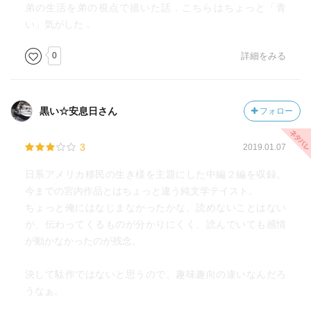
弟の生活を弟の視点で描いた話．こちらはちょっと「青
い」気がした．
0
詳細をみる
黒い☆安息日さん
フォロー
3
2019.01.07
日系アメリカ移民の生き様を主題にした中編２編を収録。
今までの宮内作品とはちょっと違う純文学テイスト。
ちょっと俺にはなじまなかったかな、読めないことはない
が、伝わってくるものが分かりにくく、読んでいても感情
が動かなかったのが残念。
決して駄作ではないと思うので、趣味趣向の違いなんだろ
うなぁ。