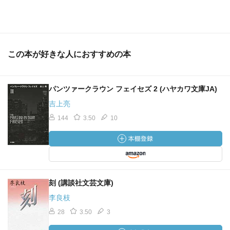
この本が好きな人におすすめの本
パンツァークラウン フェイセズ 2 (ハヤカワ文庫JA)
吉上亮
144
3.50
10
刻 (講談社文芸文庫)
李良枝
28
3.50
3