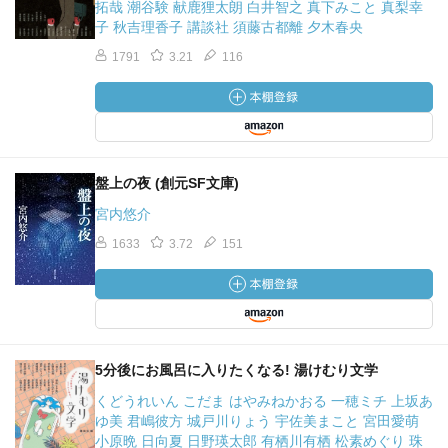
拓哉 潮谷験 献鹿狸太朗 白井智之 真下みこと 真梨幸
子 秋吉理香子 講談社 須藤古都離 夕木春央
1791
3.21
116
盤上の夜 (創元SF文庫)
宮内悠介
1633
3.72
151
5分後にお風呂に入りたくなる! 湯けむり文学
くどうれいん こだま はやみねかおる 一穂ミチ 上坂あ
ゆ美 君嶋彼方 城戸川りょう 宇佐美まこと 宮田愛萌
小原晩 日向夏 日野瑛太郎 有栖川有栖 松素めぐり 珠