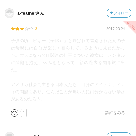
る風土に憧れて、大いなる力に誘導されていたことに、祖
母が生きている間に気付けなかった事を、悔やみ、レイ
a-featherさん
フォロー
は、小学校時代の虐めを、「人種差別」では決してないと
断言したことが、最大の偽りだったことを実感します。そ
3
2017.03.24
れぞれをお互いの会話で確認しての和解となるのですが、
レイは、苦しかったのだろうなと思います。想像になりま
子供の頃「ピギー（子豚）」と呼ばれて差別された女の子
すが、生まれてくるときに、家族のルーツは自ら決められ
は母親には自分が楽しく暮らしているように見せたかっ
ず、既に決定されている。そのルーツが差別をされるよう
た。大人になってIT関連の仕事についた彼女は、メンタル
な存在、それが祖母や母も含めた日系人全てのように認め
に問題を抱え、休みをもらって、親の過去を知る旅に出
たくはなかったのではないでしょうか。そう思うくらいな
た。
ら、まだ、虐めと解釈したほうが辛くないという考え方が
逆に私には、グサッときました。
アメリカ社会で生きる日本人たち、自分のアイデンティテ
ィの問題もあり、住んだことが無い人には分からない辛さ
また、レイが物語の中で主題としていたのが、
があるのだろう。
「わたしたちの世代の最良の精神とは？」でした。
それの答えは、この先も分からないが、誰かにそれは宿っ
1
詳細をみる
ている。レイ自身は諦念を受け止め、ありうべき世代の最
良の精神を守り通すこと。そのために、今の仕事で笑みを
絶やさない。カブールの園が、VR治療から仕事に変わった