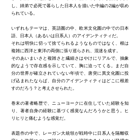
し、姉弟で必死で暮らした日本人を描いた中編の2編が収め
られている。
いずれもテーマは、英語圏の中、欧米文化圏の中での日本
語、日本人（あるいは日系人）のアイデンティティだ。
それは明快に切って捨てられるようなものではなく、根は
複雑に西洋と東洋の両側に張り巡らされ、混迷を成す。
そのあいまいさと複雑さと繊細さはやけにリアルで、抽象
的なようで存在感を示していて、胸に迫ってくる。まだ自
分の世界が確立されていない年頃で、唐突に異文化圏に投
げ込まれたならば、自分のアイデンティティはどこに根差
すのだろう？と考えさせられた。
巻末の著者略歴で、ニューヨークに在住していた経験を知
り、著者自身の経験に基づく感覚なんだろうかと思う。ヒ
リヒリと痛むような感覚だ。
表題作の中で、レーガン大統領が戦時中に日系人を隔離収