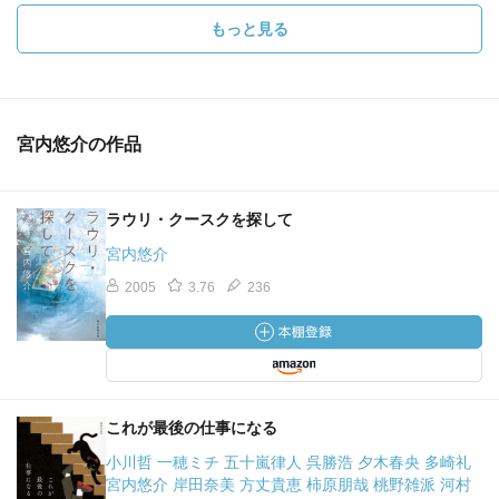
もっと見る
宮内悠介の作品
ラウリ・クースクを探して
宮内悠介
2005
3.76
236
これが最後の仕事になる
小川哲 一穂ミチ 五十嵐律人 呉勝浩 夕木春央 多崎礼
宮内悠介 岸田奈美 方丈貴恵 柿原朋哉 桃野雑派 河村