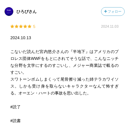
になっています。祐也はアメリカに馴染みますが、父が行
ひろぴさん
フォロー
方不明になり、姉だけが幼い頃の頼りだった祐也の記憶
が、十数年後の姉の死をきっかけに思い起こされます。泣
きじゃくる祐也を見て、それが私には、日本人としての意
5
2024.11.03
識を取り戻したかのように見えました。ちなみに、タイト
2024.10.13
ルの意味は、祐也や姉にとって、英語と日本語は決して両
立せず、常にそのどちらかだけあった様が、半分だけ地上
こないだ読んだ宮内悠介さんの『半地下』はアメリカのプ
(意識上)に現れているように捉えたのだろうと解釈していま
ロレス団体WWFをもとにされてそうな話で、こんなニッチ
す。
な分野を文学にするのすごいし、メジャー商業誌で載るの
それとも、日本に帰国してからの、睡眠中に英語を無意識
すごい。
にしゃべってしまう発作を表しているのでしょうか？ こ
スワトーンボムしまくって尾骨擦り減った姉テラカワイソ
のとき、祐也は既に英語を話せなくなっているのに。
ス。しかも受け身を取らないキャラクターなんて怖すぎ
る。オーエン・ハートの事故を思い出した。
特に、表題作「カブールの園」が素晴らしかった。
#読了
#読書