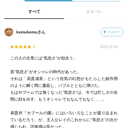
すべて
ネタバレ
kemukemuさん
フォロー
5
2025.12.10
この人の文章には“気怠さ”が似合う。
昔“気怠さ”がオシャレの時代があった。
それは「高度成長」という狂気の幻想がもたらした副作用
のように瞬く間に蔓延し、バブルとともに弾けた。
もはやブームでは無くなった“気怠さ”は、今では忙しさの合
間に顔を出す。もうオシャレでもなんでもなく……。
表題作『カブールの園』にはいろいろなことが盛り込まれ
ているだろう、が、主人公レイのこれからに“気怠さ”の次が
感じられ、読後感は良かった。