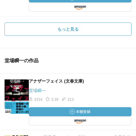
もっと見る
堂場瞬一の作品
アナザーフェイス (文春文庫)
堂場瞬一
3334
3.39
313