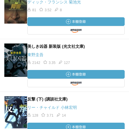
ディック・フランシス 菊池光
81
3.52
8
美しき凶器 新装版 (光文社文庫)
東野圭吾
2142
3.35
127
反撃 (下) (講談社文庫)
リー・チャイルド 小林宏明
128
3.71
14