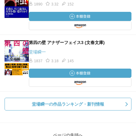
1890
3.32
152
第四の壁 アナザーフェイス3 (文春文庫)
堂場瞬一
1837
3.18
145
堂場瞬一の作品ランキング・新刊情報
ページの先頭へ