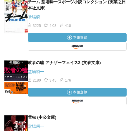
チーム 堂場瞬一スポーツ小説コレクション (実業之日
本社文庫)
堂場瞬一
3225
4.03
410
敗者の嘘 アナザーフェイス2 (文春文庫)
堂場瞬一
2180
3.45
176
雪虫 (中公文庫)
堂場瞬一