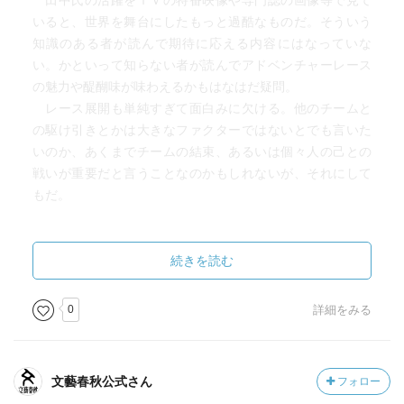
田中氏の活躍をＴＶの特番映像や専門誌の画像等で見て
いると、世界を舞台にしたもっと過酷なものだ。そういう
知識のある者が読んで期待に応える内容にはなっていな
い。かといって知らない者が読んでアドベンチャーレース
の魅力や醍醐味が味わえるかもはなはだ疑問。
レース展開も単純すぎて面白みに欠ける。他のチームと
の駆け引きとかは大きなファクターではないとでも言いた
いのか、あくまでチームの結束、あるいは個々人の己との
戦いが重要だと言うことなのかもしれないが、それにして
もだ。
レース自体や、コースの概況の説明を要するためだろう
が、登場人物のモノローグで、事前の予習で学んだからと
続きを読む
かいいながら、状況説明やら土地、風土等の解説を語らせ
る素人小説っぽい手法も本作ではやたら目についた。 一
0
詳細をみる
般に馴染みのないスポーツだから止む無しなのかもしれな
いが、ならば物語を語る視点を、主人公の和倉、女性のチ
ームメイト安奈、犯人の三者に限らず、もうひつつふたつ
文藝春秋公式さん
フォロー
語り部を増やしてもよさそうなものを。