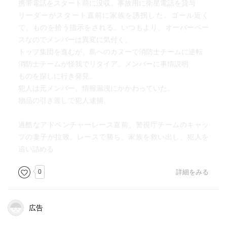
携帯電話をスタート前に没収。事故用に衛星電話を貸与
リーダーがスタート直前に家族を誘拐した。ゴール近く
で、ものを拾う指示をされる。いつもより、オーバーペー
スなのでメンバーは異変に気付く。
トップ集団を進むが、島へのカヌーで消防士チームに逆転
消防士チームが怪我でリタイア。メンバーに事情説明
ものを探しに行き発見。
犯人は元メンバー。情報漏洩にかかわっていた。
物品の引き渡しで犯人逮捕。
過酷なアドベンチャーレース直前、警視庁チームのキャッ
プの妻子が拉致。レースで勝ち、家族を救い出し、犯人を
追い詰める
0
詳細をみる
広告