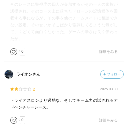
そのレースに警視庁の四人が参加するがその一人の家族が
誘拐され、そのコース上に落ちたドローンの記憶媒体を回
収する事になるが、その事を他のチームメイトに相談でき
ない設定。そのせいかそこばかり強調してるような気がし
て、くどくて面白くなかった。ゲームの辛さは良く伝わっ
たが。
0
詳細をみる
ライオンさん
フォロー
2
2025.03.30
トライアスロンより過酷な、そしてチーム力の試されるア
ドベンチャーレース。
0
詳細をみる