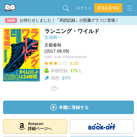
ログイン
新規会員登録
お待たせしました！「再読記録」が読書グラフに登場！
NEW
ランニング・ワイルド
堂場瞬一
文藝春秋
(2017.08.09)
ISBN・EAN:
9784163906959
3.15
本棚登録:
173
人
感想:
27
件
本棚に登録する
Amazon
詳細ページへ