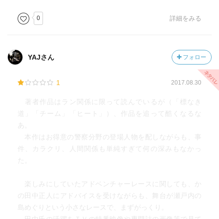
0
詳細をみる
YAJさん
フォロー
1
2017.08.30
著者作品はラン関係に限って読んでいるが（「標なき
道」「チーム」「ヒート」）、作品を追って酷くなるな
あ。
本作はお得意の警察分野の登場人物を配しながらも、事
件、カラクリ、人間関係も単純すぎて何の深みもなかっ
た。
楽しみにしていたアドベンチャーレースに関しても、か
の田中正人にアドバイスを受けながらも、舞台が瀬戸内の
島めぐりという小さなレースで、まずがっくり。