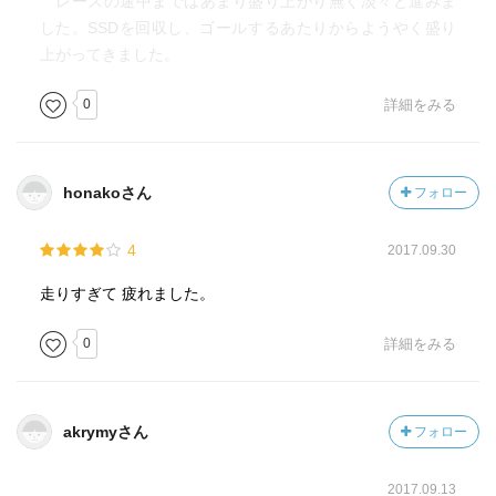
レースの途中まではあまり盛り上がり無く淡々と進みま
した。SSDを回収し、ゴールするあたりからようやく盛り
上がってきました。
0
詳細をみる
honakoさん
フォロー
4
2017.09.30
走りすぎて 疲れました。
0
詳細をみる
akrymyさん
フォロー
2017.09.13