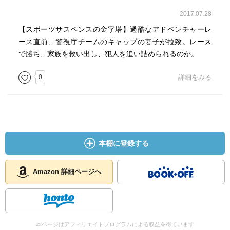
宮原昭夫の『書く人はここで躓く!』じゃないが、「粗筋
2017.07.28
会話」とか「手抜き回想」という稚拙な手法が頭によぎっ
た。
【スポーツサスペンスの金字塔】過酷なアドベンチャーレ
ース直前、警視庁チームのキャップの妻子が拉致。レース
で勝ち、家族を救い出し、犯人を追い詰められるのか。
0
詳細をみる
本棚に登録する
Amazon 詳細ページへ
本ページはアフィリエイトプログラムによる収益を得ています