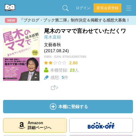
ログイン
新規会員登録
「ブクログ・ブック第二弾」制作決定＆掲載する感想大募集！
NEW
尾木のママで言わせていただくワ
尾木直樹
文藝春秋
(2017.08.24)
ISBN・EAN:
9784163907086
2.80
本棚登録:
23
人
感想:
5
件
本棚に登録する
Amazon
詳細ページへ