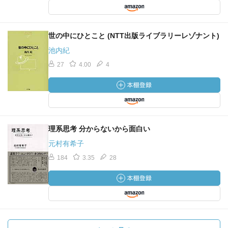
世の中にひとこと (NTT出版ライブラリーレゾナント)
池内紀
27
4.00
4
理系思考 分からないから面白い
元村有希子
184
3.35
28