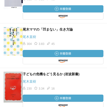
尾木ママの「凹まない」生き方論
尾木直樹
304
3.83
45
子どもの危機をどう見るか (岩波新書)
尾木直樹
230
3.34
16