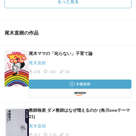
もっと見る
尾木直樹の作品
尾木ママの「叱らない」子育て論
尾木直樹
378
3.67
54
教師格差 ダメ教師はなぜ増えるのか (角川oneテーマ
21)
尾木直樹
312
3.23
31