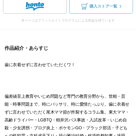
購入ストア一覧
本ページはアフィリエイトプログラムによる収益を得ています
作品紹介・あらすじ
歯に衣着せずに言わせていただくワ！
偏差値至上教育やいじめ問題など専門の教育分野から、世相・芸
能・時事問題まで、時にバッサリ、時に愛情たっぷり。歯に衣着せ
ずに言わせていただく尾木ママ節が炸裂するコラム集。東大ママ・
高齢ドライバー・LGBTQ・軽井沢バス事故・入試改革・いじめ自
殺・少女誘拐・ブログ炎上・ポケモンGO・ブラック部活・子ども
への性犯罪・文科省天下り・福山雅治結婚・舛添前都知事・浅田...