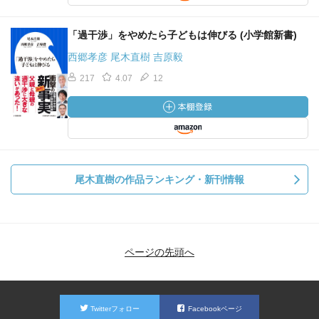
「過干渉」をやめたら子どもは伸びる (小学館新書)
西郷孝彦 尾木直樹 吉原毅
217
4.07
12
尾木直樹の作品ランキング・新刊情報
ページの先頭へ
Twitterフォロー
Facebookページ