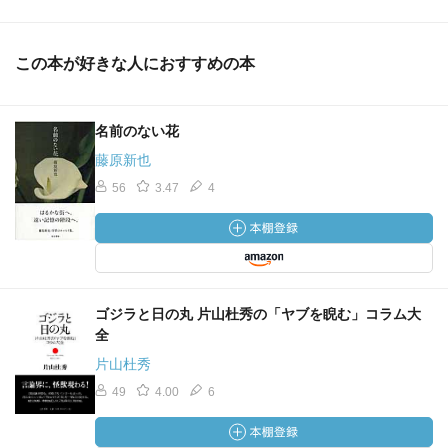
この本が好きな人におすすめの本
名前のない花
藤原新也
56
3.47
4
ゴジラと日の丸 片山杜秀の「ヤブを睨む」コラム大
全
片山杜秀
49
4.00
6