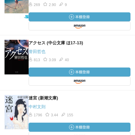
269
2.90
9
アクセス (中公文庫 ほ17-13)
誉田哲也
813
3.09
40
迷宮 (新潮文庫)
中村文則
1796
3.44
155