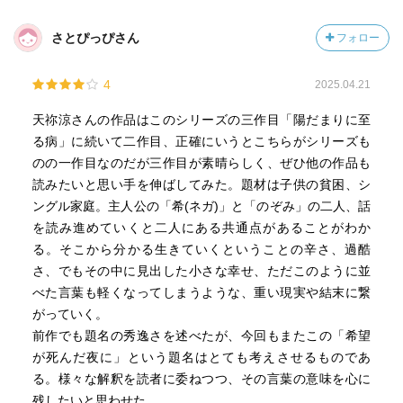
さとぴっぴさん
フォロー
4
2025.04.21
天祢涼さんの作品はこのシリーズの三作目「陽だまりに至
る病」に続いて二作目、正確にいうとこちらがシリーズも
のの一作目なのだが三作目が素晴らしく、ぜひ他の作品も
読みたいと思い手を伸ばしてみた。題材は子供の貧困、シ
ングル家庭。主人公の「希(ネガ)」と「のぞみ」の二人、話
を読み進めていくと二人にある共通点があることがわか
る。そこから分かる生きていくということの辛さ、過酷
さ、でもその中に見出した小さな幸せ、ただこのように並
べた言葉も軽くなってしまうような、重い現実や結末に繋
がっていく。
前作でも題名の秀逸さを述べたが、今回もまたこの「希望
が死んだ夜に」という題名はとても考えさせるものであ
る。様々な解釈を読者に委ねつつ、その言葉の意味を心に
残したいと思わせた。