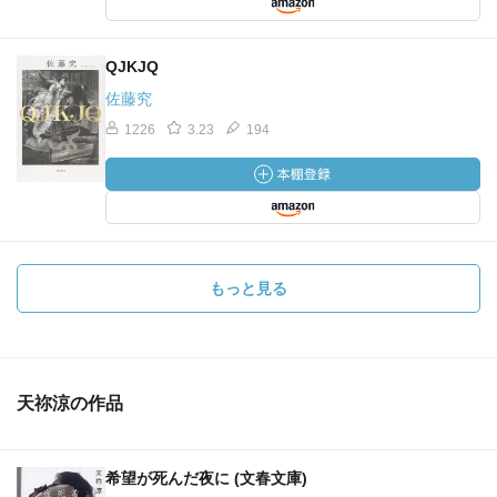
QJKJQ
佐藤究
1226
3.23
194
もっと見る
天祢涼の作品
希望が死んだ夜に (文春文庫)