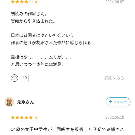
4
2024.06.07
初読みの作家さん。
冒頭から引き込まれた。
日本は貧困者に冷たい社会という
作者の怒りが凝縮された作品に感じられる。
最後は少し、、、、ムリが、、、、
と思いつつ全体的には満足。
40
詳細をみる
湖永さん
フォロー
5
2022.05.18
14歳の女子中学生が、同級生を殺害した容疑で逮捕され