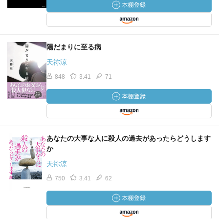
陽だまりに至る病
天祢涼
848
3.41
71
あなたの大事な人に殺人の過去があったらどうします
か
天祢涼
750
3.41
62