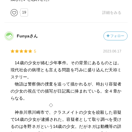
19
詳細をみる
Funyaさん
フォロー
5
2023.06.17
14歳の少女が絡む少年事件。その背景にあるものとは。
現代社会の病理とも言える問題を巧みに盛り込んだ天祢ミ
ステリー。
物語は警察側の捜査を追って描かれるが、時おり容疑者
の少女の視点での描写が日記風に挿まれている。全４章か
らなる。
◇
神奈川県川崎市で、クラスメイトの少女を絞殺した容疑
で14歳の少女が逮捕された。容疑者として取り調べを受け
るのは冬野ネガという14歳の少女。だがネガは動機等の詳