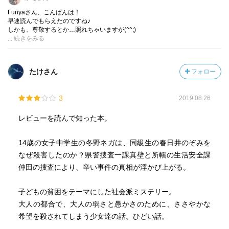
Funyaさん、こんばんは！
貧困は昔からありましたが、正業につき地道に働くこと
早速読んでもらえたのですね♪
しかも、尊敬するとか…照れちゃいますが(^^;)
で、そこから抜け出すということが、かつてはできまし
...
続きをみる
た。
けれど富裕層をますます富ませる方向に政治が舵を切っ
たことで、非正規労働者が増えた結果として貧富格差が拡
たけさん
フォロー
大。貧困から脱することは困難になってきています。
貧困は連鎖します。この負のスパイラルから子どもが逃
3
2019.08.26
れることは難しいでしょう。
レビューを読んで知った本。
物語の中で最も胸が痛んだのは、のぞみが死を決意した
理由でした。
14歳の女子中学生の冬野ネガは、同級生の春日井のぞみを
あれだけ前向きで明るかったのぞみを絶望させたのはフ
なぜ殺害したのか？県警捜査一課真壁と所轄の生活安全課
ルートが続けられなくなるという生活保護の制約の壁で
仲田の捜査により、辛い事件の真相が浮かび上がる。
す。
行政は「文化的な生活」を時代に合うように解釈してい
子どもの貧困をテーマにした社会派ミステリー。
くべきだと思います。さもないと意欲と才能の芽を摘むば
大人の都合で、大人の弱さと愚かさのために、ささやかな
かりでしょう。
希望を殺されてしまう少女達の話。ひどい話。