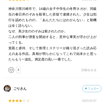
神奈川県川崎市で、14歳の女子中学生の冬野ネガが、同級
生の春日井のぞみを殺害した容疑で逮捕された。少女は犯
行を認めたものの、「あんたたちにはわかんない」と動機
は全く語らない。
なぜ、美少女ののぞみは殺されたのか。
二人の刑事が捜査を開始すると、意外な事実が浮かび上が
ってくる。
貧困と虐待、そして推理ミステリーが織り混ざった読み応
えのある作品。真相が明らかになってこれで結末かと思っ
たらもう一波乱。満足度の高い一冊でした。
4
詳細をみる
ごりさん
フォロー
4
2023.02.07