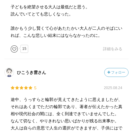
とにかく、深刻な社会問題について、いろいろ考えずに
子どもを絶望させる大人は最低だと思う。
はいられない、優れた社会派小説だったと思います。
読んでいてとても悲しくなった。
また、本作はミステリー小説としても上質でした。何よ
誰かもう少し賢くて心があたたかい大人が二人のそばにい
り終盤の展開がみごとで読後の満足度を高めてくれていま
れば、こんな悲しい結末にはならなかったのに。
す。
15
詳細をみる
さらに、狂言回し役の２人の刑事が魅力的に描かれてい
たのも印象に残っています。特に仲田蛍巡査部長がステキ
で、彼女が主役のシリーズが読みたくなるほどでした。
ひこうき雲さん
フォロー
＊ ＊ ＊ ＊ ＊
5
2025.08.24
ブクログの先達として尊敬するかなさんオススメの天祢
途中、うっすらと輪郭が見えてきたように思えましたが、
涼ミステリー１作目。期待以上のおもしろさでした。
それはあくまでただの輪郭であり、著者が伝えたかった真
あと２作も楽しみです。かなさん、ありがとうございま
相や現代社会の闇には、全く到達できていませんでした。
した。
なんて切なく、やりきれない思いばかりが残る出来事か。
大人は自らの意思で人生の選択ができますが、子供にはで