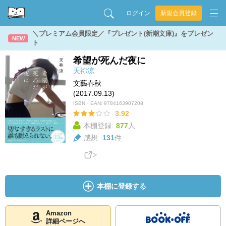
ログイン
新規会員登録
＼プレミアム会員限定／『プレゼント(新潮文庫)』をプレゼン
NEW
ト
希望が死んだ夜に
天祢涼
文藝春秋
(2017.09.13)
ISBN・EAN:
9784163907208
3.92
本棚登録:
877
人
感想:
131
件
本棚に登録する
Amazon
詳細ページへ