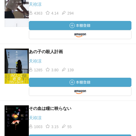
天祢涼
4363
4.14
294
あの子の殺人計画
天祢涼
1285
3.80
139
その血は瞳に映らない
天祢涼
1003
3.15
55