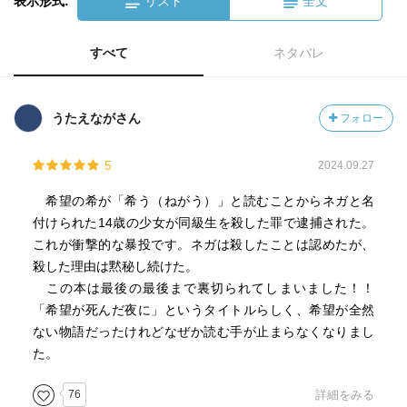
表示形式:
リスト
全文
すべて
ネタバレ
うたえながさん
フォロー
5
2024.09.27
希望の希が「希う（ねがう）」と読むことからネガと名
付けられた14歳の少女が同級生を殺した罪で逮捕された。
これが衝撃的な暴投です。ネガは殺したことは認めたが、
殺した理由は黙秘し続けた。
この本は最後の最後まで裏切られてしまいました！！
「希望が死んだ夜に」というタイトルらしく、希望が全然
ない物語だったけれどなぜか読む手が止まらなくなりまし
た。
76
詳細をみる