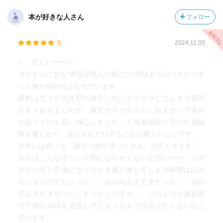
本が好きな人さん
フォロー
5
2024.11.05
く、苦しい〜〜！！
タイトルにある"希望が死んだ夜に"の意味が分かってからず
っと胸が締め付けられています。
最初は主人公の真壁の発言に内心イライラしてしまう瞬間
が多々ありましたが、真壁がネガちゃんに向き合って事件
を追っていく姿に感心しました。人格形成期に培った価値
観を覆したり、受け入れたりすることは難しいことです。
作中には色々な「嫌な一面を持った大人」が出てきます。
自分はこんな冷たい人間になりたくないと思いつつ、いざ
自分が同じ立場になったとき魔が差してしまう瞬間は訪れ
てしまうのでしょうか。「あの時も大丈夫だった」「あの
子は大丈夫だったしきっとこの子も」…このような楽観視
で子供のSOSを見逃してしまう大人では在りたくないなと
思います。