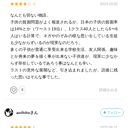
4
2023.10.02
なんとも切ない物語。
子供の貧困問題がよく報道されるが、日本の子供の貧困率
は14%とか（ワースト19位）。1クラス40人としたら5〜6
人はいる計算で、ネガやのぞみの様な思いをしている生徒
も少なからずいるのが現実なのだろう。
多くの子供が普通に享受出来る学校生活、友人関係、趣味
とか将来の夢を描く事が出来ない子供達が、現実に少なか
らず存在しているであろう事はなんとも辛い。
ラストの意外な展開など、引き込まれましたが、読後に残
った思いはそんな事でした。
6
詳細をみる
aoihitoさん
フォロー
5
2025.08.31