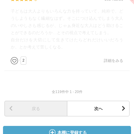
子どもは大人よりもいろんな力を持っていて、純粋で、ど
うしようもなく繊細なはず。そこにつけ込んでしまう大人
のいやしさも感じるが、じゃぁ身近な大人はどう助けるこ
とができるのだろうか…とその視点で考えてしまう。
自分だけを大切にして生きてけたらどれだけいいだろう
か、とか考えて苦しくなる。
2
詳細をみる
全119件中 1 - 20件
戻る
次へ
本棚に登録する