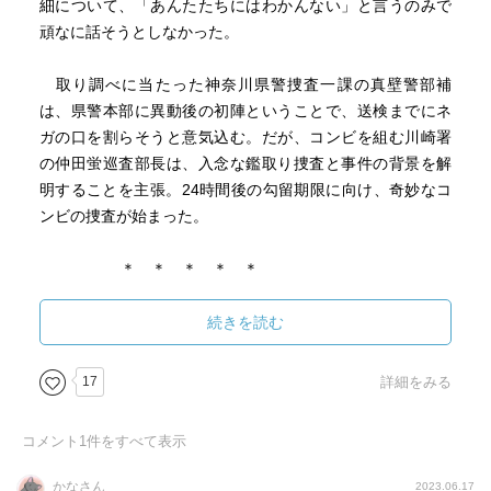
細について、「あんたたちにはわかんない」と言うのみで
頑なに話そうとしなかった。
取り調べに当たった神奈川県警捜査一課の真壁警部補
は、県警本部に異動後の初陣ということで、送検までにネ
ガの口を割らそうと意気込む。だが、コンビを組む川崎署
の仲田蛍巡査部長は、入念な鑑取り捜査と事件の背景を解
明することを主張。24時間後の勾留期限に向け、奇妙なコ
ンビの捜査が始まった。
＊ ＊ ＊ ＊ ＊
現代社会の問題点がいくつも重なり合って生んだ悲劇。
続きを読む
その被害者がネガとのぞみであることは疑いないでしょ
う。
17
詳細をみる
貧困。ヤングケアラー。DV。虐待。さらに生活保護制度
コメント
1
件をすべて表示
と、子どもたちを支援機関に繋ぐべき教師の多忙による疲
弊。
かなさん
2023.06.17