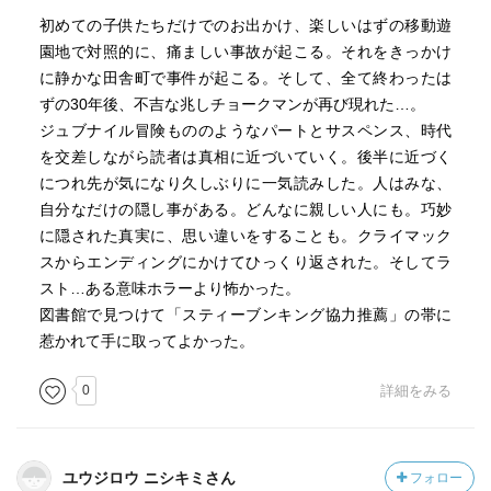
初めての子供たちだけでのお出かけ、楽しいはずの移動遊
園地で対照的に、痛ましい事故が起こる。それをきっかけ
に静かな田舎町で事件が起こる。そして、全て終わったは
ずの30年後、不吉な兆しチョークマンが再び現れた…。
ジュブナイル冒険もののようなパートとサスペンス、時代
を交差しながら読者は真相に近づいていく。後半に近づく
につれ先が気になり久しぶりに一気読みした。人はみな、
自分なだけの隠し事がある。どんなに親しい人にも。巧妙
に隠された真実に、思い違いをすることも。クライマック
スからエンディングにかけてひっくり返された。そしてラ
スト…ある意味ホラーより怖かった。
図書館で見つけて「スティーブンキング協力推薦」の帯に
惹かれて手に取ってよかった。
0
詳細をみる
ユウジロウ ニシキミさん
フォロー