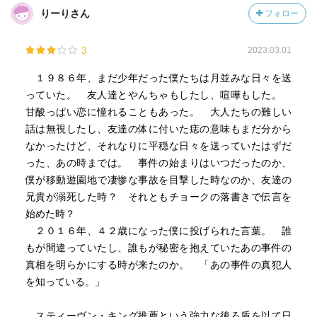
りーりさん
フォロー
3
2023.03.01
１９８６年、まだ少年だった僕たちは月並みな日々を送
っていた。 友人達とやんちゃもしたし、喧嘩もした。
甘酸っぱい恋に憧れることもあった。 大人たちの難しい
話は無視したし、友達の体に付いた痣の意味もまだ分から
なかったけど、それなりに平穏な日々を送っていたはずだ
った、あの時までは。 事件の始まりはいつだったのか、
僕が移動遊園地で凄惨な事故を目撃した時なのか、友達の
兄貴が溺死した時？ それともチョークの落書きで伝言を
始めた時？
２０１６年、４２歳になった僕に投げられた言葉。 誰
もが間違っていたし、誰もが秘密を抱えていたあの事件の
真相を明らかにする時が来たのか。 「あの事件の真犯人
を知っている。」
スティーヴン・キング推薦という強力な後ろ盾を以て日