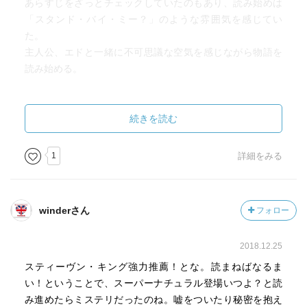
あらすじをざっとチェックしていたのもあり、読み始めは
「スタンド・バイ・ミー？」のような雰囲気を感じてい
た。
主人公、エドと一緒に不可思議な空気を感じながら物語を
読み始める。
読み終えて。
登場人物全員が悪意の有無に関わらず、何かしらの“罪”を犯
続きを読む
していたんだと。
周りにもたらした害の大きさなどはそれぞれ違うとはい
1
詳細をみる
え。
ハローラン先生の言う、業（カルマ）…。
それがちゃんと返ってくる…。
winderさん
フォロー
そういう人間の内面の黒い部分を描いていた。
2018.12.25
いくつかの謎が解かれていく。
最後の大きな謎が暴かれるその時がやってくる。
スティーヴン・キング強力推薦！とな。読まねばなるま
い！ということで、スーパーナチュラル登場いつよ？と読
登場人物の中ではハローラン先生がカッコ良かった。
み進めたらミステリだったのね。嘘をついたり秘密を抱え