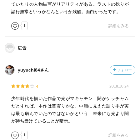
あと、クロエが彼女は彼女で罪は犯しているんだけれど、
ていたりの人物描写がリアリティがある。ラストの捻りが
基本的な性格は真っすぐで好感が持てた。
諸行無常というかなんというか残酷。面白かったです。
ギャヴもジャイアンみたいで良かった。
1
詳細をみる
エドがまさかまさかでなかなか恐い奴だった。
エドとクロエのやりとりを見ていると、『ミレニアム』シ
広告
リーズのミカエルとリスベットを思い出し、そちらをまた
読みたくなってしまった…。
yuyuchi84さん
フォロー
それはさておき、次作も読みたい！
4
2018.10.24
少年時代を描いた作品で光がマキャモン、闇がケッチャム
だとすれば、本作は闇寄りかな。中庸に見えた語り手が実
は最も病んでいたのではないかという…未来にも光より闇
が待ち受けていることが暗示。
1
詳細をみる