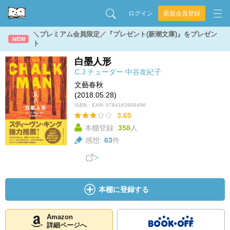
ログイン
新規会員登録
＼プレミアム会員限定／『プレゼント(新潮文庫)』をプレゼン
NEW
ト
白墨人形
C.J.チューダー
中谷友紀子
文藝春秋
(2018.05.28)
ISBN・EAN:
9784163908496
3.65
本棚登録:
358
人
感想:
63
件
本棚に登録する
Amazon
詳細ページへ