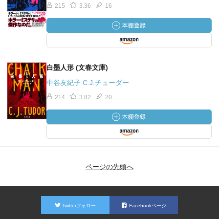
215
3.36
16
白墨人形 (文春文庫)
中谷友紀子 C.J.チューダー
214
3.82
20
ページの先頭へ
Twitterフォロー
Facebookページ