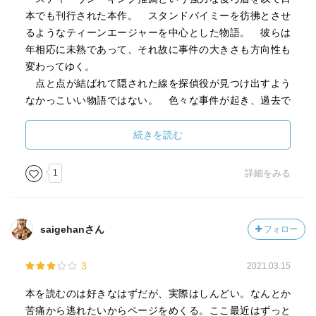
本でも刊行された本作。 スタンドバイミーを彷彿とさせ
るようなティーンエージャーを中心とした物語。 彼らは
年相応に未熟であって、それ故に事件の大きさも方向性も
変わってゆく。
点と点が結ばれて隠された線を探偵役が見つけ出すよう
なかっこいい物語ではない。 色々な事件が起き、過去で
も未来でも、殺人も起きたしそうじゃない事件も起きてい
た。 それらのほとんど線は２０１６年に回収される。
続きを読む
振り返れば些細なことだが当時の未熟な少年たちと大人た
ちの蟠りの前では有耶無耶になった。
1
詳細をみる
＜本物の友達じゃないから。子供のころから知っている
っていうだけ。＞ そう、確かに彼らは親友ではなかっ
た。 秘密を共有するには身分が違い過ぎた。 ただ近所
saigehanさん
フォロー
に住んでいるだけでは明かせない事実あった。 もし彼ら
が強固な絆で結ばれた親友同士で合ったら事件はこんなに
3
2021.03.15
も複雑に残酷にはならなかったのかもしれない。 でも小
学生時代の友人関係なんてそんなもんだと思う。
本を読むのは好きなはずだが、実際はしんどい。なんとか
複雑な人間関係、身分違いの個性的な人物たちを多彩に
苦痛から逃れたいからページをめくる。ここ最近はずっと