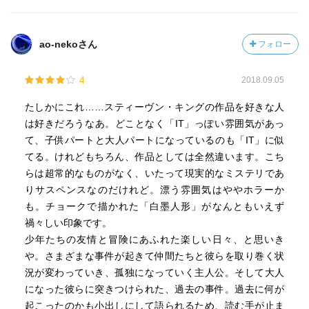
ao-nekoさん
フォロー
4
2018.09.05
たしかにこれ……スティーヴン・キングの作品を好きな人
は好きだろうなあ。どことなく「IT」っぽい雰囲気があっ
て、子供パートと大人パートになっているのも「IT」に似
てる。けれどもちろん、作品としては全然違います。こち
らは超常的なものがなく、いたって現実的なミステリであ
りサスペンスなのだけれど。漂う雰囲気はややホラーか
も。チョークで描かれた「白墨人形」がなんともいえず
禍々しい印象です。
少年たちの友情と冒険にあふれた楽しい日々、と思いき
や。さまざまな事件が起きて仲間たちと彼らを取り巻く状
況が変わっていき、孤独になっていく主人公。そして大人
になった彼らに突きつけられた、過去の事件。過去に何が
起こったのかも小出しにして語られるため、読む手が止ま