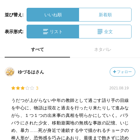
並び替え:
いいね順
新着順
表示形式:
リスト
全文
すべて
ネタバレ
ゆづるはさん
フォロー
3
2021.08.19
うだつが上がらない中年の教師として過ごす語り手の目線
を中心に、物語は現在と過去を行ったり来たりして進みな
がら、１つ１つの出来事の真相を明らかにしていく。バラ
バラにされた少女、移動遊園地の無残な事故の記憶、いじ
め、暴力……死が身近で連鎖する中で描かれるチョークの
棒人形が、恐怖感を巧みにあおり、最後まで飽きずに読め