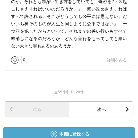
のか。それとも罪深い生き方をしていても、奇跡を2・３起
こしさえすればいいのだろうか。」「悔い改めさえすれば
すべて許される。そこがどうしても公平には思えない。だ
いいち神そのものが人生と同じように公平ではない」「一
つ罪を犯したからといって、それまでの善い行いもすべて
帳消しになるのだろうか。どんな善行をもってしても贖い
ない大きな罪もあるのあろうか」
0
詳細をみる
全55件中 1 - 20件
戻る
次へ
本棚に登録する