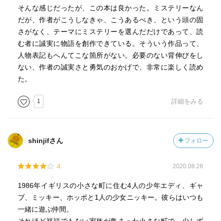
書き分け最終ページに恐るべき秘密を隠してみせた本
そんな感じだったが、この本は良かった。ミステリーなん
作。 キング氏のサスペンスな作風が好きなら一読の価値
だが、作者がこうしなきゃ、こうあるべき、という頭の固
ありです。
さがなく、テーマにミステリーを選んだだけであって、読
む者に誠実に物語を創作できている。そういう作品って、
人物表記もへんてこな箇所がない。必要のない背伸びをし
ない、作者の誠実さと勇気のおかげで、非常に楽しく読め
た。
1
詳細をみる
shinjifさん
フォロー
4
2020.08.26
1986年イギリスの小さな町に住む4人の少年エディ、ギャ
ブ、ミッキー、ホッポと1人の少女ニッキー。彼らはいつも
一緒に遊ぶ仲間。