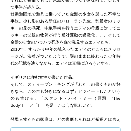
それほど裕福でもない家族が集まった小さな町で、少しず
つ事件が起きる。
移動遊園地で遊具に乗っていた金髪の少女を襲った不幸な
事故。少し影のある新任のハローラン先生、乱暴者のミッ
キーの兄の溺死、中絶手術を行うエディの母親に対してニ
ッキーの父親の牧師が行う反対運動の過激化、、、そして
金髪の少女のバラバラ死体を森で発見するエディたち。
2018年、すっかり中年の域入ったエディのところにメッセ
ージが。決着がついたようで、謎のままに終わった少年時
代の記憶を辿りながら、エディは真相に迫ろうとする。
イギリスに住む女性が書いた作品。
そして、スティーブン・キングが「わたしの書くものが好
きなら、この本も好きになるはず」とツイートしたという
のも肯ける。「スタンド・バイ・ミー（原題 “The
Body”）」と「IT」を足したような味わいだ。
登場人物たちの家庭は、どの家庭もそれほど裕福とは言え
ず、何かバランスを描いた不安定さがある。