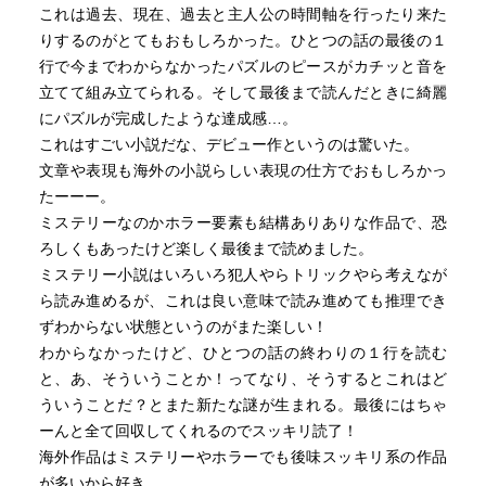
これは過去、現在、過去と主人公の時間軸を行ったり来た
りするのがとてもおもしろかった。ひとつの話の最後の１
行で今までわからなかったパズルのピースがカチッと音を
立てて組み立てられる。そして最後まで読んだときに綺麗
にパズルが完成したような達成感…。
これはすごい小説だな、デビュー作というのは驚いた。
文章や表現も海外の小説らしい表現の仕方でおもしろかっ
たーーー。
ミステリーなのかホラー要素も結構ありありな作品で、恐
ろしくもあったけど楽しく最後まで読めました。
ミステリー小説はいろいろ犯人やらトリックやら考えなが
ら読み進めるが、これは良い意味で読み進めても推理でき
ずわからない状態というのがまた楽しい！
わからなかったけど、ひとつの話の終わりの１行を読む
と、あ、そういうことか！ってなり、そうするとこれはど
ういうことだ？とまた新たな謎が生まれる。最後にはちゃ
ーんと全て回収してくれるのでスッキリ読了！
海外作品はミステリーやホラーでも後味スッキリ系の作品
が多いから好き。