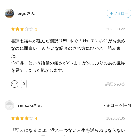
bigoさん
フォロー
3
2021.08.22
書評七福神が選んだ翻訳ﾐｽﾃﾘｰ本で「ｽﾃｨｰﾌﾞﾝ·ｷﾝｸﾞがお薦め
なのに面白い」みたいな紹介のされ方にひかれ、読みまし
た。
ｷﾝｸﾞ臭、という語彙の無さがﾊﾞﾚますが久しぶりのあの世界
を見てしまった気がします。
0
詳細をみる
7misakiさん
フォロー不許可
4
2020.07.05
「聖人になるには、汚れ一つない人生を送らねばならない