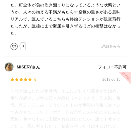
た。町全体が負の吹き溜まりになっているような状態とい
うか、人々の抱える不満がもたらす空気の重さがある意味
リアルで、読んでいるこちらも終始テンションが低空飛行
だったが、読後にまで鬱屈を引きずるほどの衝撃はなかっ
た。
3
詳細をみる
MISERYさん
フォロー不許可
5
2018.06.15
仲間と過ごした少年時代。そこに少しずつ変化が出始め、
事件が起き、少年の日々が終わりへと向かう。先入観、後
悔、怒り、悲しみ。そういったものが事件の前後で次々と
つみかさなっていく。ホラー的な恐怖と人の心の中にある
恐怖。色々なものに支配され抜け出せない。誰でも嘘をつ
いたり、隠し事をしたり、秘密を持ったりはするけれど、