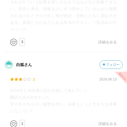
それがどういう結果を招くのかまではなかなか想像できな
い。現在と過去、情報を少しずつ明かしていきながら展開
されるけれどその小出し感が絶妙。恐怖とともに面白さが
ある。真相とそのあとにある本当のラスト。一気読みのサ
スペンス。
3
詳細をみる
白狐さん
フォロー
3
2026.06.15
2016年と30年前の話が交差して進んでいく
翻訳も読みやすかった
皆それぞれ小さい秘密を持ち、結果ちょっと大きな出来事
になっていく
1
詳細をみる