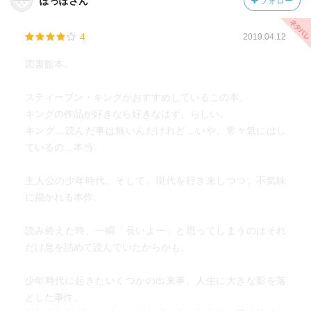
ぽっぽさん
フォロー
4
2019.04.12
図書館本。
スティーブン・キングがおすすめしているこの本。
キングの作品が好きなら好きなはず、らしい。
キング…読んだ事は無いんだけれど…いや、常々気にはし
ているの…本当。
主人公の少年時代、そして、現代を行き来しつつ、不気味
に描かれる本作。
読み終えた時、一瞬「長いよー」と思ってしまうのはそれ
だけ息を詰めて読んでいたからかも。
少年時代に起きたいくつかの出来事、人生に大きな影を落
とした事件。