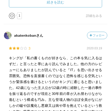
少年たちの境遇が彼らの将来に暗い陰を落としているが、
続きを読む
それでもまだそれを知らない少年時代を楽しんでいる。そ
こは「スタンド・バイ・ミー」だ。
1
詳細をみる
そして、その陰が現実になったことを確認するかのよう
に、30年後の2018年の彼らの話が交互に語られる。その構
成は「IT」だ。
akatenkobanさん
フォロー
こういう貧困にあって、半ば将来を諦めつつも明るく振る
舞う少年時代を描くのはキングの得意なところだが、それ
3
2020.03.19
をイギリス人の女性が書いたというのが凄い。
キングが「私の書くものが好きなら、この本を気に入るは
ずだ」と言ったと帯にあり読んでみました。他の方のレビ
ューにもありましたが読んでいると『IT』を思い出させる
雰囲気、恐怖を直接書くのではなく恐怖を感じる空気とい
うか緊張感を書けるというのがキングに通じると思いまし
た。42歳になった主人公が12歳の時に経験した一連の事件
を振り返るのですが現在と30年前の章が入れ替わりながら
進むという構成も巧み。主な登場人物のほぼ全員がなにが
しかの嘘や誤魔化し悪癖又は病や罪を抱えているという救