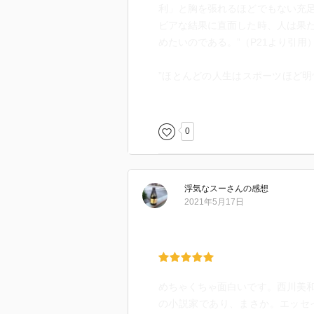
利」と胸を張れるほどでもない充
ビアな結果に直面した時、人は果
めたいのである。”（P21より引用
”ほとんどの人生はスポーツほど
なのかもよくはわからない。だか
たりもする。もう負けたのかも知
いぬかるみから脚を引き抜くことに
0
普通に暮らしていてもハッキリと
しい落胆もほとんどない。
浮気なスー
さん
の感想
だからスポーツ観戦は面白いんだ
2021年5月17日
して。
---------------------------------------
今年（これを書いてるのは2022
めちゃくちゃ面白いです。西川美
ゲームが開催されるらしい。前回
の小説家であり、まさか。エッセ
たいと思っている。