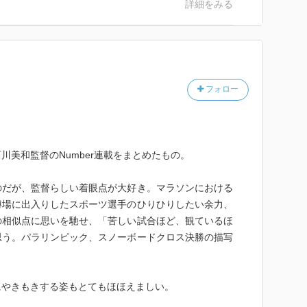
詳細をみる
フォロー
川美和監督のNumber連載をまとめたもの。
のだが、監督らしい着眼点が大好き。マラソンにおける
博場に出入りしたスポーツ選手のひりひりしたい余力、
の相似点に思いを馳せ、「苦しい試合ほど、観ているほ
思う。パラリンピック、スノーボードクロス決勝の描写
にやきもきする姿もとてもほほえましい。