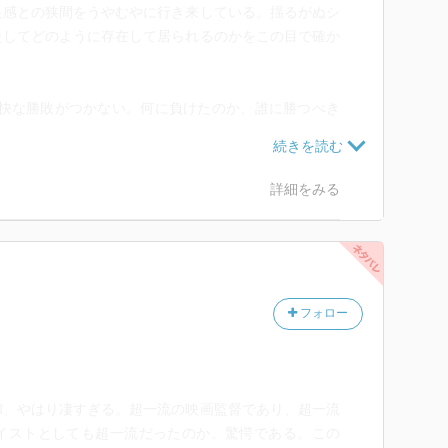
足感との狭間をうやむやに行き来している。揺るがぬシ
たしてどのように存在して居られるのかをこの目で確か
）
明快な勝敗がつかない。何に負けたのか、誰に勝つべき
らこそ目標を立て辛く、時にはお門違いに敵意を燻らせ
れない。この先も負けたままかもしれない。その生暖か
もまた、勇気が必要だ。”（P96より引用）
詳細をみる
勝敗がつくことなんてないし、日常には大きな興奮も激
ろうな。頑張っている選手に、自分を重ねて共感したり
フォロー
年）はさいたまスーパーアリーナでNBAのプレシーズン
和、やはり凄すぎる。超一流の映画監督であり、超一流
のロケッツとラプターズも面白かったし、今年も観戦し
イストとしても超一流だったのか。驚愕である。この