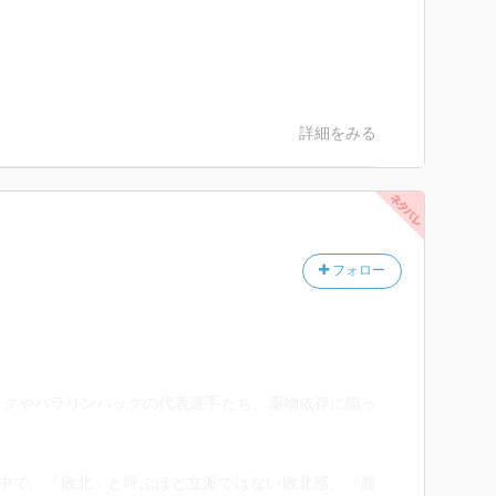
詳細をみる
フォロー
ックやパラリンパックの代表選手たち、薬物依存に陥っ
の中で、「敗北」と呼ぶほど立派ではない敗北感、「勝