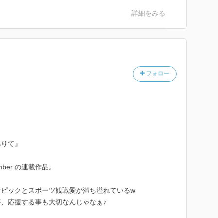
詳細をみる
フォロー
ありて』
umber の連載作品。
ンピックとスポーツ観戦愛が満ち溢れているw
、応援する事も大切なんじゃなぁ♪