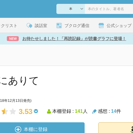
ックリスト
談話室
ブクログ通信
公式ショップ
お待たせしました！「再読記録」が読書グラフに登場！
NEW
にありて
018年12月13日発売)
3.53
本棚登録 :
141
人
感想 :
14
件
本棚に登録