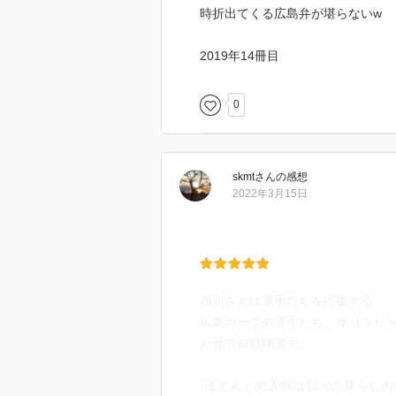
時折出てくる広島弁が堪らないw
2019年14冊目
0
skmt
さん
の感想
2022年3月15日
西川さんは選手たちを応援する。
広島カープの選手たち、オリンピ
た元プロ野球選手。
”ほとんどの人間は日々の暮らし