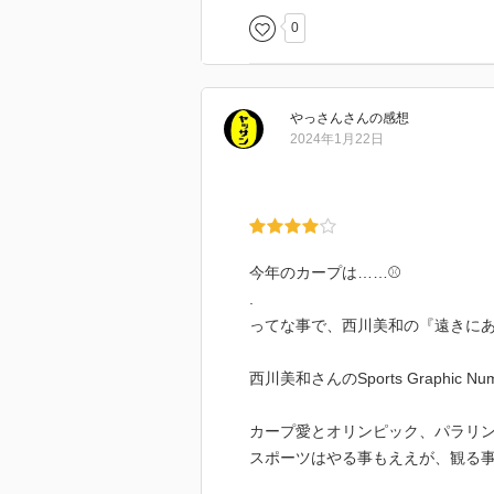
0
やっさん
さん
の感想
2024年1月22日
今年のカープは……⚾
.
ってな事で、西川美和の『遠きに
西川美和さんのSports Graphic N
カープ愛とオリンピック、パラリ
スポーツはやる事もええが、観る事