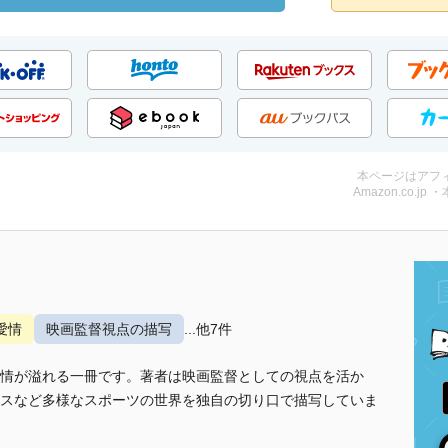
本ページはアフ
Amazon.co.jp 
愛情
映画監督視点の描写
...他7件
情が溢れる一冊です。著者は映画監督としての視点を活か
スなど多様なスポーツの世界を独自の切り口で描写していま