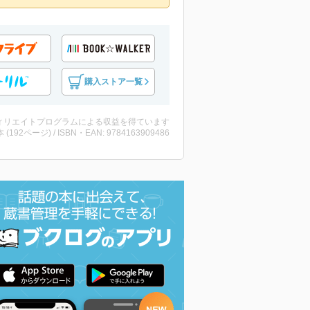
購入ストア一覧
ィリエイトプログラムによる収益を得ています
・本 (192ページ) / ISBN・EAN: 9784163909486