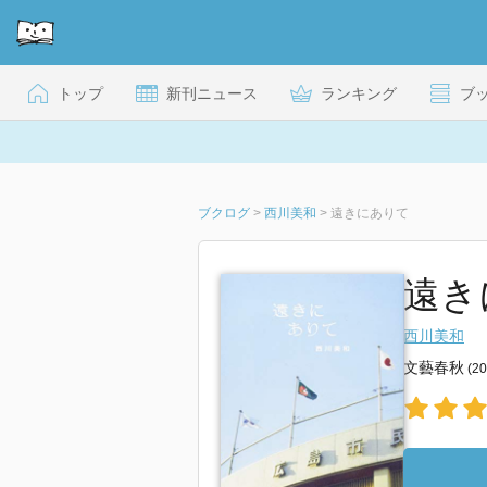
トップ
新刊ニュース
ランキング
ブ
ブクログ
>
西川美和
>
遠きにありて
遠き
西川美和
文藝春秋
(2