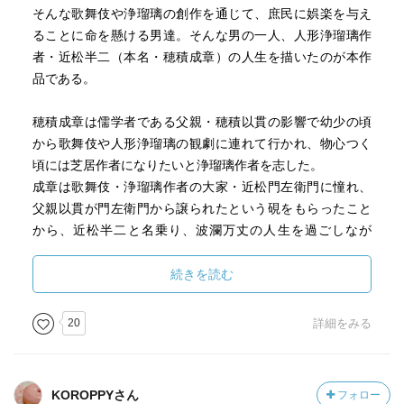
そんな歌舞伎や浄瑠璃の創作を通じて、庶民に娯楽を与え
ることに命を懸ける男達。そんな男の一人、人形浄瑠璃作
者・近松半二（本名・穂積成章）の人生を描いたのが本作
品である。
穂積成章は儒学者である父親・穂積以貫の影響で幼少の頃
から歌舞伎や人形浄瑠璃の観劇に連れて行かれ、物心つく
頃には芝居作者になりたいと浄瑠璃作者を志した。
成章は歌舞伎・浄瑠璃作者の大家・近松門左衛門に憧れ、
父親以貫が門左衛門から譲られたという硯をもらったこと
から、近松半二と名乗り、波瀾万丈の人生を過ごしなが
ら、数々の傑作を生み出していくというストーリーだ。
続きを読む
本作は近松半二の生まれから死ぬまでという半二の生涯を
描いており、伝記的で単に出来事を羅列するような冗長な
20
詳細をみる
感じになるのではないのかと思われたが、全くそんなこと
はない。本書は、一つの物語として完成し尽くされてい
る。
KOROPPYさん
フォロー
特に本書の後半になればなるほど、半二達芝居作者が「物