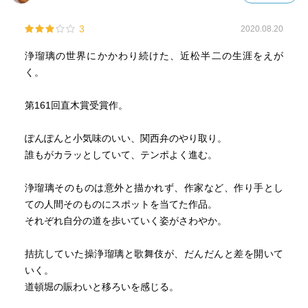
語－ストーリー」を紡ぎ出す過程の凄まじさに魅了され、
3
2020.08.20
その執念に読者は飲み込まれていく。
浄瑠璃の世界にかかわり続けた、近松半二の生涯をえが
全編小気味よい大阪弁で描かれ、半二の目を通じて、当時
く。
の歌舞伎界・人形浄瑠璃界が生き生きと描かれる。
そして歌舞伎と浄瑠璃のライバル関係や半二と人気歌舞伎
第161回直木賞受賞作。
作者・並木正三らとの交流などとともに当時の大衆娯楽の
有り様がありありと目に浮かぶのである。
ぽんぽんと小気味のいい、関西弁のやり取り。
誰もがカラッとしていて、テンポよく進む。
浄瑠璃と歌舞伎の違いといえば、お芝居を人形が演じる
か、俳優が演じるかの違いであり、実際に浄瑠璃でヒット
浄瑠璃そのものは意外と描かれず、作家など、作り手とし
した演目を歌舞伎でやったり、逆に歌舞伎の演目を浄瑠璃
ての人間そのものにスポットを当てた作品。
でやったりしていたようだ。
それぞれ自分の道を歩いていく姿がさわやか。
歌舞伎に人気を押され気味であった人形浄瑠璃であるが、
拮抗していた操浄瑠璃と歌舞伎が、だんだんと差を開いて
近松半二は自分の作ったキャラクターを人形が演じること
いく。
を想定して作っており、俳優では演じられないだろうとい
道頓堀の賑わいと移ろいを感じる。
う複雑な性格を持つキャラクターを作り込んでいった。