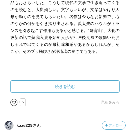
品もおさらいした。こうして現代の文学で生き返ってくる
のを読むと、大変嬉しい。文字もいいが、文楽はやはり人
形が動くのを見てもらいたい。名作は今もなお新鮮で、心
のなかの何かを引き摺り出される。義太夫のハウルがトラ
ンスを引き起こす作用もあるかと感じる。”妹背山”、大化の
改新の話で蘇我入鹿を始め人形が江戸後期風の歌舞いたお
しゃれで出てくるのが最初違和感があるかもしれんが、そ
こが、そのブッ飛びさが浄瑠璃の良さでもある。
続きを読む
5
詳細をみる
kaze229さん
フォロー