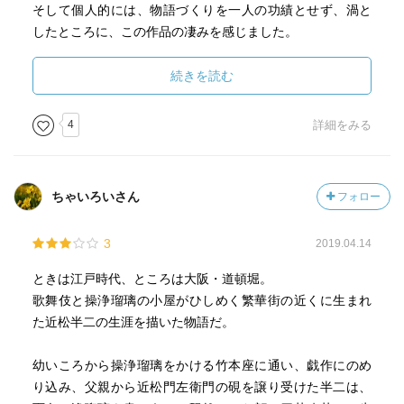
そして個人的には、物語づくりを一人の功績とせず、渦と
したところに、この作品の凄みを感じました。
一人の才覚ではなく、人と人との繋がりや、日常のひびき
合いが、作品を作り出す。
続きを読む
文体と、溶け合っていく人と人の心の描写で目が離せず一
気に読み終えました。
4
詳細をみる
ちゃいろいさん
フォロー
3
2019.04.14
ときは江戸時代、ところは大阪・道頓堀。
歌舞伎と操浄瑠璃の小屋がひしめく繁華街の近くに生まれ
た近松半二の生涯を描いた物語だ。
幼いころから操浄瑠璃をかける竹本座に通い、戯作にのめ
り込み、父親から近松門左衛門の硯を譲り受けた半二は、