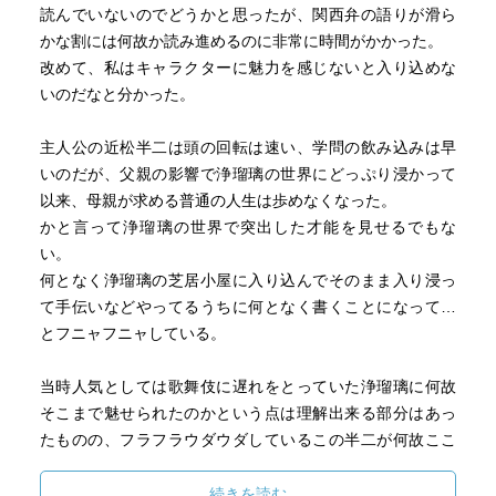
読んでいないのでどうかと思ったが、関西弁の語りが滑ら
かな割には何故か読み進めるのに非常に時間がかかった。
改めて、私はキャラクターに魅力を感じないと入り込めな
いのだなと分かった。
主人公の近松半二は頭の回転は速い、学問の飲み込みは早
いのだが、父親の影響で浄瑠璃の世界にどっぷり浸かって
以来、母親が求める普通の人生は歩めなくなった。
かと言って浄瑠璃の世界で突出した才能を見せるでもな
い。
何となく浄瑠璃の芝居小屋に入り込んでそのまま入り浸っ
て手伝いなどやってるうちに何となく書くことになって…
とフニャフニャしている。
当時人気としては歌舞伎に遅れをとっていた浄瑠璃に何故
そこまで魅せられたのかという点は理解出来る部分はあっ
たものの、フラフラウダウダしているこの半二が何故ここ
まで色々な作品を書けたのかがよく分からないままだっ
た。
続きを読む