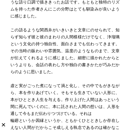
うな語り口調で描ききったお話です。もともと独特のリズ
ムを持った作者さんにこの分野はとても馴染みが良いよう
に感じました。
この語るような関西弁がいきいきと文章にのせられて、知
らず知らず彼と彼のまわりの人間模様だけでなく、浄瑠璃
という文化の持つ独自性、面白さまでも伝わってきます。
その当時の賑わいや雰囲気、温度のようなものまで、文章
が伝えてくれるように感じました。細密に描かれたからと
いうよりも、会話の表わし方や独白の書きかたが巧みだか
らのように思いました。
虚と実がごった煮になって渦と化し、その中でもがきなが
ら、本を作りあげていく。そもそも生きていない人形に、
本がひととき人生を与える。作り上げた人間はあっという
間に死んでいくのに、本に託された人間の想いは、人形を
通して今もまだ伝わりつづけている。それは
輪廻というか因縁というか、ともかくひとときしか存在し
えない人間がだからこそ成しえる執念であるのは確かなこ