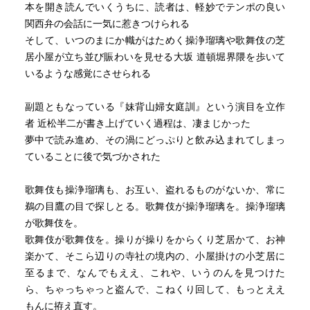
本を開き読んでいくうちに、読者は、軽妙でテンポの良い
関西弁の会話に一気に惹きつけられる
そして、いつのまにか幟がはためく操浄瑠璃や歌舞伎の芝
居小屋が立ち並び賑わいを見せる大坂 道頓堀界隈を歩いて
いるような感覚にさせられる
副題ともなっている『妹背山婦女庭訓』という演目を立作
者 近松半二が書き上げていく過程は、凄まじかった
夢中で読み進め、その渦にどっぷりと飲み込まれてしまっ
ていることに後で気づかされた
歌舞伎も操浄瑠璃も、お互い、盗れるものがないか、常に
鵜の目鷹の目で探しとる。歌舞伎が操浄瑠璃を。操浄瑠璃
が歌舞伎を。
歌舞伎が歌舞伎を。操りが操りをからくり芝居かて、お神
楽かて、そこら辺りの寺社の境内の、小屋掛けの小芝居に
至るまで、なんでもええ、これや、いうのんを見つけた
ら、ちゃっちゃっと盗んで、こねくり回して、もっとええ
もんに拵え直す。