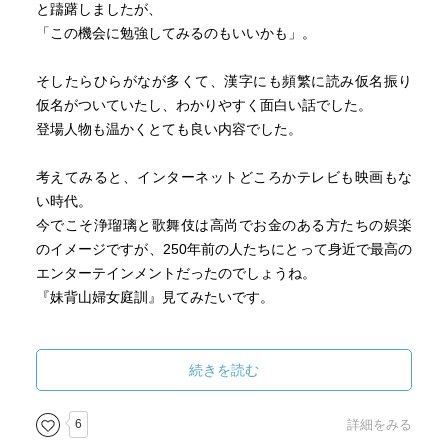
と躊躇しましたが、
「この機会に勉強してみるのもいいかも」。
そしたらひらがなが多くて、漢字にも頻繁に読み仮名振り
仮名がついていたし、わかりやすく面白い話でした。
登場人物も温かくとても良い内容でした。
考えてみると、インターネットどころかテレビも映画もな
い時代。
今でこそ浄瑠璃と歌舞伎は高尚でお金のある方たちの娯楽
のイメージですが、250年前の人たちにとって身近で最高の
エンターテインメントだったのでしょうね。
『妹背山婦女庭訓』見てみたいです。
いろいろ勉強になったけど、ひとつだけ書いておきます、
自分のために。
続きを読む
竹田治蔵が酒の飲みすぎで亡くなった話から。
〈半二は酒に溺れない。
6
詳細をみる
酒代がないので溺れるほど酒が飲めないというのもあるの