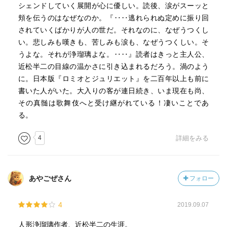
シェンドしていく展開が心に優しい。読後、涙がスーッと
頬を伝うのはなぜなのか。『‥‥逃れられぬ定めに振り回
されていくばかりが人の世だ。それなのに、なぜうつくし
い。悲しみも嘆きも、苦しみも涙も、なぜうつくしい。そ
うよな。それが浄瑠璃よな。‥‥』読者はきっと主人公、
近松半二の目線の温かさに引き込まれるだろう。渦のよう
に。日本版『ロミオとジュリエット』を二百年以上も前に
書いた人がいた。大入りの客が連日続き、いま現在も尚、
その真髄は歌舞伎へと受け継がれている！凄いことであ
る。
4
詳細をみる
あやごぜさん
フォロー
4
2019.09.07
人形浄瑠璃作者、近松半二の生涯。