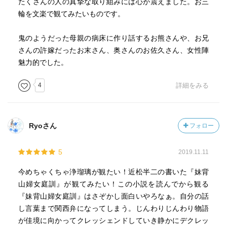
たくさんの人の真摯な取り組みには心が震えました。お三
輪を文楽で観てみたいものです。
鬼のようだった母親の病床に作り話するお熊さんや、お兄
さんの許嫁だったお末さん、奥さんのお佐久さん、女性陣
魅力的でした。
4
詳細をみる
Ryoさん
フォロー
5
2019.11.11
今めちゃくちゃ浄瑠璃が観たい！近松半二の書いた『妹背
山婦女庭訓』が観てみたい！この小説を読んでから観る
『妹背山婦女庭訓』はさぞかし面白いやろなぁ。自分の話
し言葉まで関西弁になってしまう。じんわりじんわり物語
が佳境に向かってクレッシェンドしていき静かにデクレッ