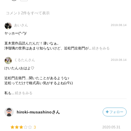
コメント
2
件をすべて表示
あいさん
2019.08.14
ヤッホー(^-^)/
直木賞作品読んだんだ！凄いなぁ。
浄瑠璃の世界はあまり知らないけど、近松門左衛門が...
続きをみる
くるたんさん
2019.08.14
けいたん♪おはよ♡
近松門左衛門…聞いたことがあるような♪
近松ってだけで格式高い気がするよね(≧∇≦)
私も...
続きをみる
hiroki-musashinoさん
フォロー
3
2020.05.31