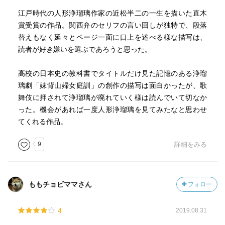
江戸時代の人形浄瑠璃作家の近松半二の一生を描いた直木
賞受賞の作品。関西弁のセリフの言い回しが独特で、段落
替えもなく延々とページ一面に口上を述べる様な描写は、
読者が好き嫌いを選ぶであろうと思った。
高校の日本史の教科書でタイトルだけ見た記憶のある浄瑠
璃劇「妹背山婦女庭訓」の創作の描写は面白かったが、歌
舞伎に押されて浄瑠璃が廃れていく様は読んでいて切なか
った。機会があれば一度人形浄瑠璃を見てみたなと思わせ
てくれる作品。
9
詳細をみる
ももチョビママさん
フォロー
4
2019.08.31