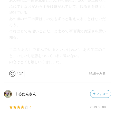
あの時代に一世を風靡した人形浄瑠璃は、200年以上経った
の各キャラクターや日本で言うなら「るろうに剣心」や
現代でもなお変わらず受け継がれていて、観る者を魅了し
「のだめカンタービレ」などがアニメーション（漫画）も
続けている。
実写映画も成功し、実写、アニメ共にそのキャラクターが
あの頃の半二の夢はこの先もずっと消え去ることはないだ
それぞれ固有の人気を得たという例の典型だろう。
ろう。
そんなことを脳裏に浮かべながら本書にのめり込んでいっ
それはとても凄いことだ、と改めて浄瑠璃の奥深さを思い
た。
知る。
この小説にもその片鱗は描かれているのだが、ついに人形
半二もあの世で喜んでいるといいけれど、あの半二のこ
浄瑠璃の人気は、歌舞伎に圧倒されてしまい、現在では古
と、いちいち悪態をついているに違いない。
典芸能の代表と言えば歌舞伎になってしまっている。
内心はとても嬉しいくせに、ね。
僕は、今まで人形浄瑠璃も文楽もまともに見たことはな
い。ただ、この本を読んで人形浄瑠璃、文楽に興味がでて
17
詳細をみる
きたということは間違いない。
今まで全く興味の無かった分野に目を向けさせてくれる、
くるたんさん
フォロー
この「読書」という行為が本当に深いものであることを改
めて確認することができた一冊であった。流石、直木賞受
4
2019.08.08
賞作品。
傑作である。