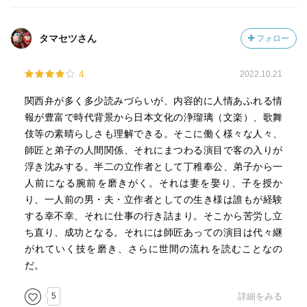
だけれど、それだけではなく、半二は酒に救いを求めない
たちなのだった。あればあったで飲むには飲むが、なけれ
タマセツさん
フォロー
ばないで、どうということはない。酒にはわりあい強いほ
うだが、だからといって酒に己を委ねはしない。その代わ
4
2022.10.21
り、朝もはよから、あちらこちらの芝居小屋へ足を運び、
浴びるように芝居やなにかをみつづけるのが昔からの常だ
関西弁が多く多少読みづらいが、内容的に人情あふれる情
った。それはもう、がぶがぶと大酒を飲むかのように、貪
報が豊富で時代背景から日本文化の浄瑠璃（文楽）、歌舞
欲にみつづける。こちらは半二にとって、なくてはならな
伎等の素晴らしさも理解できる。そこに働く様々な人々、
いものだった。芝居をみ、それから浄瑠璃をきき、丸本を
師匠と弟子の人間関係、それにまつわる演目で客の入りが
よんだ。飯代に事欠いても、それは変わらなかった。毒を
浮き沈みする。半二の立作者として丁稚奉公、弟子から一
もって毒を制す。虚に食われて削られたのなら、虚を食ら
人前になる腕前を磨きがく。それは妻を娶り、子を授か
って取り戻すまで。それがおそらく半二のやり方だっ
り、一人前の男・夫・立作者としての生き様は誰もが経験
た。〉
する幸不幸、それに仕事の行き詰まり。そこから苦労し立
ち直り、成功となる。それには師匠あっての演目は代々継
がれていく技を磨き、さらに世間の流れを読むことなの
だ。
5
詳細をみる