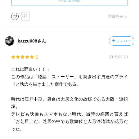
申し訳ないが、主人公の半二よりも歌舞伎作者の正三の方
が魅力的だったし、或いは座元と衝突し失意のうちに亡く
23
詳細をみる
なった人形師の文三郎も良かった。
他のレビュアーさんも書いておられたが、何となくダラダ
kazzu008さん
フォロー
ラと半二の世間話を聞いているうちに話が終わってしまっ
た感があり、本筋がなかなか見えなかったのがなかなか読
5
2019.09.20
み進められなかった要因のように思う。
とはいえ、他の多数のレビューを読む限り概ね高評価なの
これは面白い！！！
で、これはあくまでも私個人の好みの問題かと思う。
この作品は「物語－ストーリー」を紡ぎ出す男達のプライ
直木賞受賞作ということで期待し過ぎたかも知れない。
ドと執念を描き出した傑作である。
時代は江戸中期、舞台は大衆文化の故郷である大阪・道頓
堀。
テレビも映画もスマホもない時代、当時の娯楽と言えば
「お芝居」だ。芝居の中でも歌舞伎と人形浄瑠璃が花形だ
った。