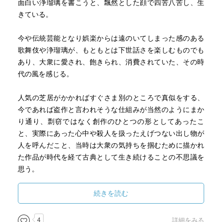
面白い浄瑠璃を書こうと、飄然とした顔で四苦八苦し、生
きている。
今や伝統芸能となり娯楽からは遠のいてしまった感のある
歌舞伎や浄瑠璃が、もともとは下世話さを楽しむものでも
あり、大衆に愛され、飽きられ、消費されていた、その時
代の風を感じる。
人気の芝居がかかればすぐさま別のところで真似をする、
今であれば盗作と言われそうな仕組みが当然のようにまか
り通り、剽窃ではなく創作のひとつの形としてあったこ
と、実際にあった心中や殺人を扱ったえげつない出し物が
人を呼んだこと、当時は大衆の気持ちを掴むために描かれ
た作品が時代を経て古典として生き続けることの不思議を
思う。
続きを読む
4
詳細をみる