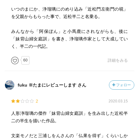
いつのまにか、浄瑠璃にのめり込み「近松門左衛門の硯」
を父親からもらった事で、近松半二と名乗る。
みんなから「阿保ぼん」と小馬鹿にされながらも、後に
「妹背山婦女庭訓」を書き、浄瑠璃作家として大成してい
く、半二の一代記。
60
詳細をみる
fuku ※たまにレビューします さん
フォロー
2
2020.03.15
人形浄瑠璃の傑作「妹背山婦女庭訓」を生み出した近松半
二の半生を描いた作品。
文楽モノだと三浦しをんさんの「仏果を得ず」くらいしか