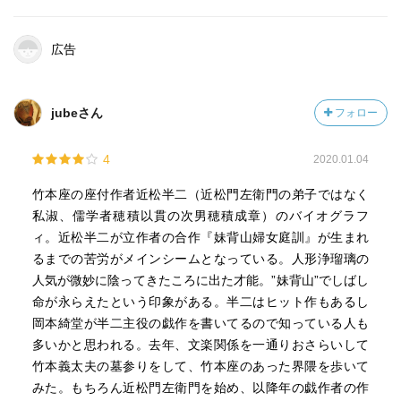
広告
jubeさん
フォロー
4
2020.01.04
竹本座の座付作者近松半二（近松門左衛門の弟子ではなく
私淑、儒学者穂積以貫の次男穂積成章）のバイオグラフ
ィ。近松半二が立作者の合作『妹背山婦女庭訓』が生まれ
るまでの苦労がメインシームとなっている。人形浄瑠璃の
人気が微妙に陰ってきたころに出た才能。”妹背山”でしばし
命が永らえたという印象がある。半二はヒット作もあるし
岡本綺堂が半二主役の戯作を書いてるので知っている人も
多いかと思われる。去年、文楽関係を一通りおさらいして
竹本義太夫の墓参りをして、竹本座のあった界隈を歩いて
みた。もちろん近松門左衛門を始め、以降年の戯作者の作