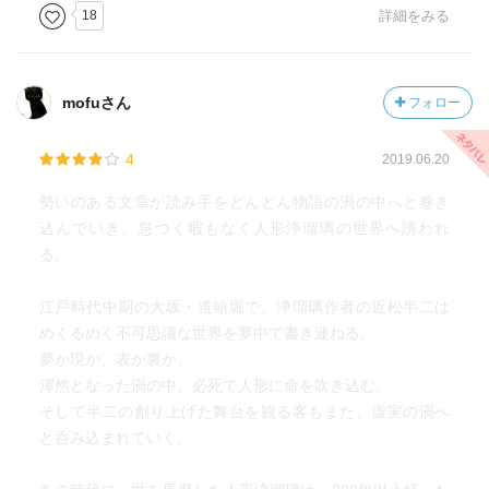
なかでも半二作の傑作浄瑠璃『妹背山婦女庭訓訓』に登場
18
詳細をみる
するうら若き町娘『お三輪』がその典型だろう。
お三輪は全ての若き女性の象徴として、当時抑圧されてい
た女性の本来の姿を描き出し、自分の恋相手の為ならと自
mofuさん
フォロー
らの命も進んで捨てるようなヒロインである。
4
2019.06.20
そんな半二の想いをよそに浄瑠璃版『妹背山婦女庭訓訓』
の大成功の後は、歌舞伎でも『妹背山婦女庭訓訓』は上演
勢いのある文章が読み手をどんどん物語の渦の中へと巻き
され、歌舞伎版のお三輪も大人気を得てしまう。このよう
込んでいき、息つく暇もなく人形浄瑠璃の世界へ誘われ
に歌舞伎の人気は人形浄瑠璃を圧倒していくのだった。
る。
この本を読んでいて、ふと当時の歌舞伎と浄瑠璃の関係
江戸時代中期の大坂・道頓堀で、浄瑠璃作者の近松半二は
は、現代の実写映画とアニメーション映画の関係に非常に
めくるめく不可思議な世界を夢中で書き連ねる。
似ていると思った。
夢か現か、表か裏か。
現代でも漫画やアニメーション用のキャラクターとして作
渾然となった渦の中、必死で人形に命を吹き込む。
られたキャラクターを実際に俳優が演じるのは非常に難し
そして半二の創り上げた舞台を観る客もまた、虚実の渦へ
いのだが、俳優が演じるとまた別の魅力がでてくるという
と呑み込まれていく。
ことも往々にしてある。
アメコミを映画化したマーベルのアベンジャーズシリーズ