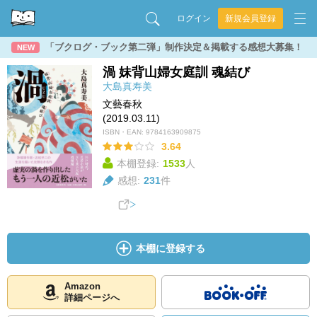
ログイン
新規会員登録
「ブクログ・ブック第二弾」制作決定＆掲載する感想大募集！
NEW
渦 妹背山婦女庭訓 魂結び
大島真寿美
文藝春秋
(2019.03.11)
ISBN・EAN:
9784163909875
3.64
本棚登録:
1533
人
感想:
231
件
本棚に登録する
Amazon
詳細ページへ