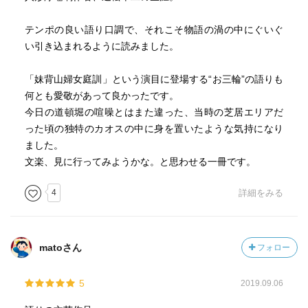
テンポの良い語り口調で、それこそ物語の渦の中にぐいぐ
い引き込まれるように読みました。
「妹背山婦女庭訓」という演目に登場する“お三輪”の語りも
何とも愛敬があって良かったです。
今日の道頓堀の喧噪とはまた違った、当時の芝居エリアだ
った頃の独特のカオスの中に身を置いたような気持になり
ました。
文楽、見に行ってみようかな。と思わせる一冊です。
4
詳細をみる
matoさん
フォロー
5
2019.09.06