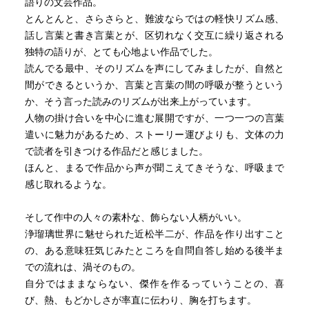
語りの文芸作品。
とんとんと、さらさらと、難波ならではの軽快リズム感、
話し言葉と書き言葉とが、区切れなく交互に繰り返される
独特の語りが、とても心地よい作品でした。
読んでる最中、そのリズムを声にしてみましたが、自然と
間ができるというか、言葉と言葉の間の呼吸が整うという
か、そう言った読みのリズムが出来上がっています。
人物の掛け合いを中心に進む展開ですが、一つ一つの言葉
遣いに魅力があるため、ストーリー運びよりも、文体の力
で読者を引きつける作品だと感じました。
ほんと、まるで作品から声が聞こえてきそうな、呼吸まで
感じ取れるような。
そして作中の人々の素朴な、飾らない人柄がいい。
浄瑠璃世界に魅せられた近松半二が、作品を作り出すこと
の、ある意味狂気じみたところを自問自答し始める後半ま
での流れは、渦そのもの。
自分ではままならない、傑作を作るっていうことの、喜
び、熱、もどかしさが率直に伝わり、胸を打ちます。