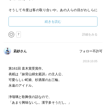
そうして今度は客の取り合いや。あの人らの目がわしらに
ええ芝居を拵えさしよるともいえる。作者や客の別なし
に、人から物から、芝居小屋の内から外から、道ゆく人の
続きを読む
頭ん中までもが渾然となって、混じりおうて溶けおうて、
ぐちゃぐちゃになって、でけてんのや。渾然となった渦
7
詳細をみる
この世もあの世も渾然となった渦の中で、この人の世の凄
まじさ描いていく・・・
凪紗さん
フォロー不許可
こんなふうにして伝統文化は、今の世まで受け継がれてき
2019.10.05
たのかと思うと感慨深い
第161回 直木賞受賞作。
表紙は『妹背山婦女庭訓』の主人公、
近松半二や並木正三・吉田文三郎等、今まで全然知らなか
可愛らしい町娘、杉酒屋のお三輪。
った人物の存在と業績を知ることができた喜びは大きい
永遠のアイドル。
浄瑠璃と歌舞伎の話なので、
「あまり興味ないし。漢字多そうだし。」