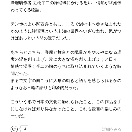
浄瑠璃作者 近松半二の浄瑠璃にかける思い、情熱が終始伝
わってくる物語。
テンポのよい関西弁と共に、まるで渦の中へ巻き込まれた
かのように浄瑠璃という未知の世界へいざなわれ、気がつ
けばあっという間の読了だった。
あちらとこちら、客席と舞台との境目があやふやになる虚
実の渦を創り上げ、常に大きな渦を創り上げようと日々、
情熱で渦巻く半二の胸のうちに取り込まれていくような時
間だった。
まるで文字の向こうに人形の動きと語りを感じられるかの
ようなお三輪の語りも印象的だった。
こういう形で日本の文化に触れられたこと、この作品を手
にしなければ知り得なかったこと、これも読書の楽しみの
一つだ。
14
詳細をみる