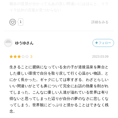
雛歩の背景が分かってもあの言い間違いにはほんと、イラ
イラ以外の言葉が見つからない
1
詳細をみる
ゆうゆさん
フォロー
3
2023.03.09
生きることに臆病になっている女の子が道後温泉を舞台と
した優しい環境で自分を取り戻して行く心温かい物語。と
にかく長かった。ギャクにしては寒すぎる、わざとらしい
いい間違いがとても鼻について完全にお話の熱量を削がれ
てしまった。こんなに優しい人達が溢れている世界は有り
得ないと思ってしまった辺りが自分の夢のなさに悲しくな
ってしまう。世界観にどっぷりと浸かることはできなく残
念。