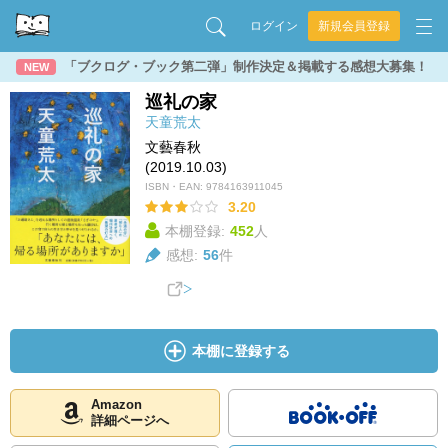
ログイン
新規会員登録
「ブクログ・ブック第二弾」制作決定＆掲載する感想大募集！
NEW
巡礼の家
天童荒太
文藝春秋
(2019.10.03)
ISBN・EAN:
9784163911045
3.20
本棚登録:
452
人
感想:
56
件
本棚に登録する
Amazon
詳細ページへ