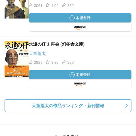
3061
4.02
332
永遠の仔 1 再会 (幻冬舎文庫)
天童荒太
2929
3.82
220
天童荒太の作品ランキング・新刊情報