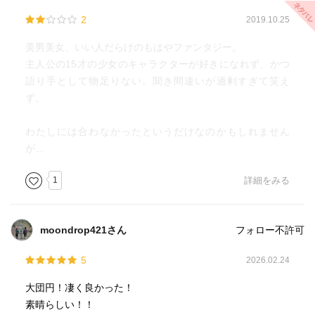
2
2019.10.25
美男美女、いい人だらけのもはやファンタジー。
主人公の15才の少女のキャラクターが好きになれず、かつ
語り手として物足りない。聞き間違いが過剰すぎて笑え
ず。
わたしには合わなかったというだけなのかもしれません
が…
1
詳細をみる
moondrop421さん
フォロー不許可
5
2026.02.24
大団円！凄く良かった！
素晴らしい！！