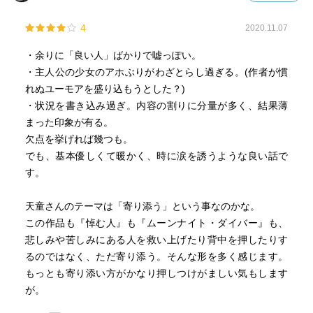
4
2020.11.07
・余りに「良い人」ばかりで嘘っぽい。
・主人公の少女のアホぶりがわざとらし過ぎる。(作者が慣
れぬユーモアを盛り込もうとした？)
・状況を書き込み過ぎ。内容の割りに分量が多く、結果薄
まった印象が有る。
欠点を挙げれば幾つも。
でも、基本優しくて暖かく、時に涙を誘うような良い話で
す。
天童さんのテーマは「寄り添う」という事なのかな。
この作品も『悼む人』も『ムーンナイト・ダイバー』も、
悲しみや苦しみにある人を救い上げたり背中を押したりす
るのではなく、ただ寄り添う。そんな形を多く感じます。
もっとも寄り添い方がかなり押しつけがましい気もします
が。