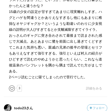
かったんと違うかな？
15歳の少女の設定が甘すぎてあまりに現実離れしすぎ。ハ
グとハゲを間違うとかありえなすぎるし他にもあまりに稚
拙なオヤジギャグか？というような勘違いのわりに少女視
線の説明が大人びすぎてるとか支離滅裂すぎてイライラ。
おっさんのギャグに突き合わされて最後まで読まされた感
じで大減点。あとあまりに鷺を前面に出し過ぎてくどすぎ
てこれまた気持ち悪い。親戚の兄弟の後半の登場とセリフ
もありえなすぎて強引すぎる。強引といえば村人の紹介が
ひどすぎて読むのやめようかと思ったくらい。これなら道
後温泉のパンフレットを隅から隅まで読んでた方がましで
ある。
2ページ読むごとに寝てしまったので苦行でした。
3
詳細をみる
todo23さん
フォロー