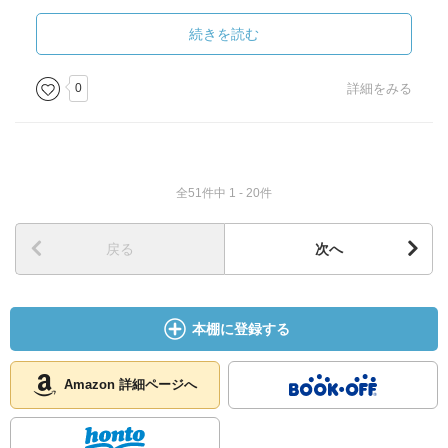
し、できることがあれば手を差し伸べる。みんなで一緒に
汗をかいて、ご飯を食べて、笑い合って、病気やけがをし
続きを読む
た人がいたら気づかうし、困ったことがあったら助け合
う。･･････この生き方って、すごく楽なんだよ」
0
詳細をみる
と雛歩の思い人、飛朗は言う。
そう、飛朗が言っていることは、やろうと思えばできるこ
と。でも、できない。どうしてなんだろう。
全51件中 1 - 20件
そんなことを考えさせられました。
戻る
次へ
本棚に登録する
Amazon 詳細ページへ