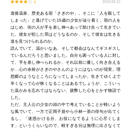
4
2020.06.22
道後温泉、歴史ある宿「さぎのや」。そこに「人を殺して
しまった」と逃げていた15歳の少女が辿り着く。宿の人を
はじめ、街の人が手を差し伸べあって助け合って生きてい
た。彼女が犯した罪はどうなるのか、そして彼女は生きる
道を見つけられるのか。
読んでいて、温かいなあ、そして都会はなんてギスギスし
ているんだろうと思いました。自分も困っている人に対し
て、手を差し伸べられるか、それ以前に優しく向き合える
か…心の余裕がさぎのやさんのようにはないのが現実。理
想郷のようなところになってしまったか。生きてゆく上で
辛くなって心が狭くなることはあるでしょうが、こういっ
た温かみを忘れてはならない、疲弊した心をとかす物語で
した。
ただ、主人公の少女の頭の中で考えていることが軽いよう
な風でいて、一方で正岡子規やら小林一茶の俳句が出てく
るし、「迷惑かける分、お役になてるように心尽くしま
す」というくらいなので、軽すぎる分は無理に出さなくて