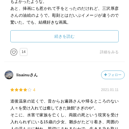
もよかったような。
あと、挿画にも惹かれて手をとったのだけれど、三沢厚彦
さんの油絵のようで。彫刻とはだいぶイメージが違うので
驚いた。でも、結構好きな画風。
続きを読む
14
詳細をみる
lisainuさん
フォロー
4
2021.01.11
道後温泉の近くで、昔からお遍路さんや帰るところのない
人々を受け入れては癒してきた旅館"さぎのや"。
そこに、水害で家族を亡くし、両親の死という現実を受け
入れられずにいる15歳の少女、雛歩がたどり着き、周囲の
人の温もりに触れ、親切にされるなかで、生きる力を取り