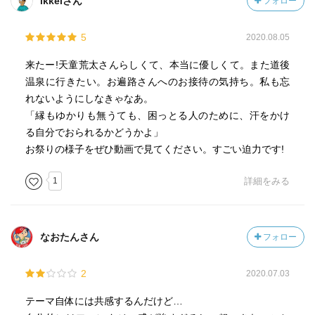
ikkeiさん
フォロー
5
2020.08.05
来たー!天童荒太さんらしくて、本当に優しくて。また道後
温泉に行きたい。お遍路さんへのお接待の気持ち。私も忘
れないようにしなきゃなあ。
「縁もゆかりも無うても、困っとる人のために、汗をかけ
る自分でおられるかどうかよ」
お祭りの様子をぜひ動画で見てください。すごい迫力です!
1
詳細をみる
なおたんさん
フォロー
2
2020.07.03
テーマ自体には共感するんだけど…