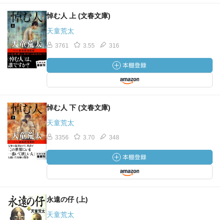
悼む人 上 (文春文庫)
天童荒太
3761
3.55
316
悼む人 下 (文春文庫)
天童荒太
3356
3.70
348
永遠の仔 (上)
天童荒太