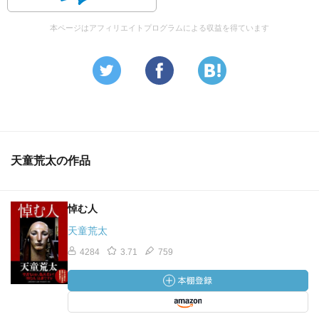
本ページはアフィリエイトプログラムによる収益を得ています
天童荒太の作品
悼む人
天童荒太
4284
3.71
759