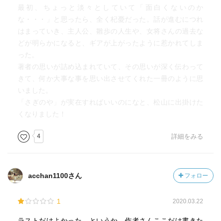
最初、ちょっと淡々としていて「面白くないのか
な・・・」と思ったら、全く杞憂だった。話が進むにつれ
はまっていき、主人公、雛歩の人生や、女将さんの過去な
どが明らかになると、ギアが上がったように惹かれてしま
った。
著者の思いが詰め込まれていて、その思いが深く伝わって
きて、何か大事な事を思い出させてくれた一冊のように思
いました。
「さぎのや」が実在すればいいのになと、松山に出掛けた
くなりました！
4
詳細をみる
acchan1100さん
フォロー
1
2020.03.22
ラストだけよかった、というか、作者さんここだけ書きた