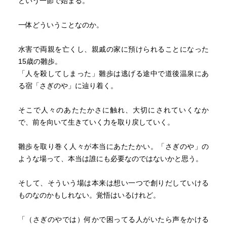
という一節で始まる。
一体どういうことなのか。
水害で両親を亡くし、親戚の家に預けられることになった
15歳の雛歩。
「人を殺してしまった」雛歩は逃げる途中で道後温泉にあ
る宿「さぎのや」に辿り着く。
そこで人々のあたたかさに触れ、大切にされていくなか
で、前を向いて生きていく力を取り戻していく。
雛歩を取り巻く人々が本当にあたたかい。「さぎのや」の
ような場って、本当は誰にも必要なのではないかと思う。
そして、そういう場は本来は想い一つで創りだしていける
ものなのかもしれない。覚悟はいるけれど。
「（さぎのやでは）何かで困ってる人がいたら声をかける