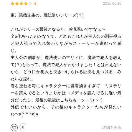
4
2025.06.26
東川篤哉先生の、魔法使いシリーズ(？)
これがシリーズ最後となると、感慨深いですなぁ〜
全5作あったのかな？で、どれもこれもが主人公の刑事視点
と犯人視点で入れ替わりながらストーリーが進むって感
じ。
主人公の刑事が、魔法使いのマリィに、魔法で犯人を教え
て(？)もらって、魔法で犯人がわかりました！とは言えない
から、どうにか犯人と突きつけられる証拠を見つける、み
たいな流れ。
巻を重ねる毎にキャラクターに愛着湧きすぎて、ミステリ
ーを読んでるというよりかはコメディを読んでるに近い気
分だったし、最後の最後はこちらもニッコリ( ◜ᴗ◝)
外伝でもいいから、その後のキャラクターたちが見たい
わ〜ฅ(*‎´꒳`*ฅ)ꪆ
0
詳細をみる