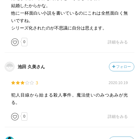
【八王子署】聡介や綾乃ちゃんが勤めている。ザルな捜査
結婚したからかな。
をする。聡介は意外に頑張っているほうだ。
他に一杯面白い小説を書いているのにこれは全然面白く無
【椿木綾乃／つばき・あやの】警部。通称「八王寺署の椿
いですね。
姫」。メガネ美女。三十九歳。結婚願望強し。容疑者にす
シリーズ化されたのが不思議に自分は思えます。
ぐ惚れる、というより彼女が惚れた男が犯人である可能性
0
詳細をみる
が高い。単純なタイプで「簡単な難事件」向きだが「ちょ
っと手強い難事件」向きではない。
【出会い系捜査】椿警部が捜査するのはルックスがよくて
金持ちの容疑者と出会いためではないかとの疑いがあり部
池田 久美さん
フォロー
下たちはそう呼んでいる。彼女が惚れた男が犯人である確
率は非常に高く、ある意味優秀なのかも。
3
2020.10.19
【若杉】若くて小さい刑事。聡介の頼れぬ後輩。なんとか
普通に捜査しようとするがいかんせんチカラが足りない。
犯人目線から始まる殺人事件。魔法使いのみつあみが光
《八王子署刑事課において常に底辺に位置する》第四巻
る。
p.119
0
詳細をみる
【鉄二／てつじ】聡介の父。同居している。セクハラは得
意。家政婦仕事の範疇からはみ出ることをマリィにやって
もらおうとして冷たくあしらわれてしょぼんとする。好み