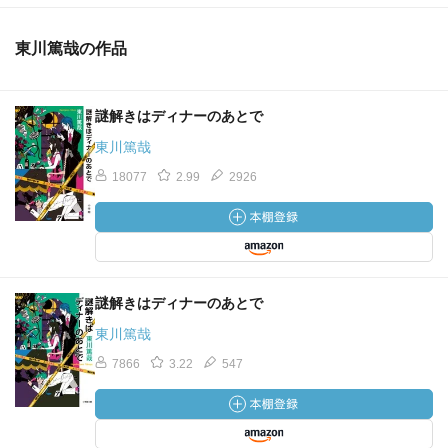
【マー】多摩川出版の雑誌。超常現象系。よく似た名前の
大手の雑誌のパクりと思われる。聡介んちの魔女の噂を聞
東川篤哉の作品
きつけて調べている。
【槙原浩次／まきはら・こうじ】泉田健三の妻の兄。父の
遺産である不動産で悠々自適。
謎解きはディナーのあとで
【松浦宏一／まつうら・こういち】物まね芸人。
東川篤哉
【松本詩織／まつもと・しおり】桜井沙希の親友。小学校
18077
2.99
2926
教師。真面目で控え目。
【松山健人／まつやま・けんと】武蔵野電気総務部のエリ
ート社員。ルックスもよい。音無辰哉の先輩。特に親しい
わけではない。
【魔法使い】《ただ、〈都合のいい魔法使い〉だとは、と
謎解きはディナーのあとで
きどき思う。現職刑事としては、そんな非科学的な力に頼
るべきではないと、常々自分を戒めてはいるのだが。》
東川篤哉
p.263
7866
3.22
547
【マリィの地元】ハウステンボスから箒に乗って海の上を
丸一昼夜行ったところにあるらしい。
【南源次郎／みなみ・げんじろう】映画監督。殺人は撲殺