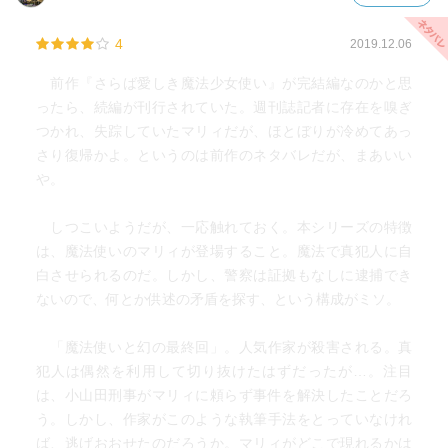
4
2019.12.06
前作『さらば愛しき魔法少女使い』が完結編なのかと思
ったら、続編が刊行されていた。週刊誌記者に存在を嗅ぎ
つかれ、失踪していたマリィだが、ほとぼりが冷めてあっ
さり復帰かよ。というのは前作のネタバレだが、まあいい
や。
しつこいようだが、一応触れておく。本シリーズの特徴
は、魔法使いのマリィが登場すること。魔法で真犯人に自
白させられるのだ。しかし、警察は証拠もなしに逮捕でき
ないので、何とか供述の矛盾を探す、という構成がミソ。
「魔法使いと幻の最終回」。人気作家が殺害される。真
犯人は偶然を利用して切り抜けたはずだったが…。注目
は、小山田刑事がマリィに頼らず事件を解決したことだろ
う。しかし、作家がこのような執筆手法をとっていなけれ
ば、逃げおおせたのだろうか。マリィがどこで現れるかは