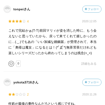
ートなルックスにわりとナイスバディ（上から82・58・
84）に奔放な物言い。聡介と出会うまではいろんなお屋敷
tonpeiさん
フォロー
を転々としていた。年齢は千十七歳（自称）。栗色の髪は
綺麗な三つ編み。魔法を使うとき光る。彼女にうかつに触
4
2020.12.05
れようとすると自動的に発現する魔法がなにをするかわか
らない。敬語がおかしい。家政婦としての仕事はけっこう
これで完結かぁ(T-T)前回マリィが姿を消した時に、もう会
きっちりできる。料理も上手い。たったひとつだけ欲しい
えないと思っていたから、戻って来てくれて嬉しかったの
ものがある。
に…(._.)でもあの「いい加減な婚姻届」が受理されて、本当
【小山田聡介／おやまだ・そうすけ】八王寺署の若手刑
に「奥様は魔女」になるとは！(*ﾟДﾟ*)無茶苦茶だけれども
事。年上美女に弱い。上司の椿木綾乃警部になじられたり
楽しいシリーズだったから終わってしまうのは残念(>_<)
蹴られたりできれば踏みつけられたいドM。目立たず冴え
0
詳細をみる
ず、すぐ他者から存在も名前も忘れられる。
【小山田聡介の愛車】愛車は白い年代物のカローラ。とき
どきマリィの血文字コメントが表示される。
【小山田聡介の自宅】丘の上の荒れ果てたお屋敷。近所の
yokota3716さん
フォロー
お子さまたちからは「幽霊屋敷」とか「魔女の館」とか
「妖怪屋敷」とか呼ばれている。広大だが特に金持ちとい
2
2020.11.26
うわけではない。固定資産税がたいへんそうだ。今の住人
は聡介、鉄二、マリィの三人だけ。
何処が最後の事件なんだろという感じですね。