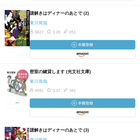
が一番いいとの持論。
【三原慶子／みはら・けいこ】貸ビル業を営む女。豹柄の
謎解きはディナーのあとで (2)
服を好む。なにより稼ぐのが大事。矢川照彦の愛人と思わ
東川篤哉
れる。
【南佐和子／みなみ・さわこ】南源次郎の妻。旧姓岡島。
6627
3.26
651
その頃は人気女優だった。父は名匠岡島光之助（おかじ
ま・こうのすけ）。
【村瀬修一／むらせ・しゅういち】元プロ野球選手でイケ
メン。「球界の渡り鳥」とか「永遠の一軍半」とか「夜の
四番打者」とか「顔だけ一流選手」とか言われていた。
密室の鍵貸します (光文社文庫)
【森佳代子／もり・かよこ】森建設社長の森敬三の妻。ア
東川篤哉
ラフォー美女。岡田英明と不倫関係。
【矢川照彦／やがわ・てるひこ】松浦宏一が所属する芸能
4591
3.37
381
事務所「スターライト・プロモーション」社長。毒が入っ
てるかもと疑いつつ、ついうっかりグラスのウイスキーを
飲んでしまった男。
【吉田】「週刊文春」の自称ライバル誌「週刊文冬」編集
者。「しろがね侍捕り物帖」最終回の原稿を取りに服部憲
謎解きはディナーのあとで (3)
次郎宅に来た。
東川篤哉