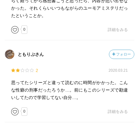
を建てて夢の家賃収入を狙っている。ルックスはよい。
らく経ってから感想書こうと思ったら、内容が思い出せな
【高野英夫／たかの・ひでお】岡田英明の腹違いの弟。顔
かった。それくらいいつもながらのユーモアミステリだっ
がそっくり。車好き。
たということか。
【高森健作／たかもり・けんさく】殿村敦史のおじ。退職
0
詳細をみる
した元公務員。
【立川良子／たちかわ・りょうこ】南家のお手伝いさん。
濃紺のワンピースに白いエプロン。キキがエプロンつけた
感じか。栗色の髪は綺麗な三つ編み。敬語がうまく使えな
ともりぶさん
フォロー
い。《立川市役所の住民票交付願いの記入例にあるような
名前だな》と小山田聡介は思った。上から82・58・84。あ
2
2020.03.21
る人物の仮の姿。
【デカ三昧】大衆酒場。「早い・安い・治安がいい」が売
思ってたシリーズと違って読むのに時間がかかった。こん
り物。八王子署御用達。
な性癖の刑事だったろうか…。前にもこのシリーズで勘違
【殿村敦史／とのむら・あつし】首がまわらないバー経営
いしてたので学習してない自分…。
者。
0
詳細をみる
【中川敦子／なかがわ・あつこ】服部憲次郎の弟子。長身
の美女。
【中澤幸嗣郎／なかざわ・こうしろう】中澤美奈子のいと
こ。映画好き。八王子大学経済学部、映画研究会。