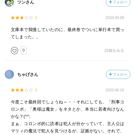
のタイプは《胸が大きくて脚がすらっとしていて髪が長く
ツンさん
フォロー
て、ちょっとSっ気のあるピチピチギャル》第四巻p.14。M
系なのは小山田家の血筋か。
3
2020.09.08
▼魔女の家政婦さんについての簡単なメモ
文庫本で我慢していたのに、最終巻でついに単行本で買っ
てしまった。。
【愛沢仁美／あいざわ・ひとみ】波佐間健二の愛人。波佐
0
詳細をみる
間珈琲店のウエイトレスでもある。
【泉田健三／いずみだ・けんぞう】ビリーズブートキャン
プのパチもんで稼いでいる。
【岡田英明／おかだ・ひであき】四十代の弁護士。愛車は
ちゃげさん
フォロー
ミニ・クーパー。
【音無辰哉／おとなし・たつや】武蔵野電気社員。
3
2020.06.16
【神山瑞穂／かみやま・みずほ】村瀬修一とつきあってい
たが捨てられ自殺した。のかもしれない。
今度こそ最終回でしょうね～・・それにしても、「刑事コ
【河端政夫／かわばた・まさお】波佐間加奈子の父親。大
ロンボ」「奥様は魔女」をネタとか、本当に若者向けなん
手飲料メーカー「多摩ドリンク」の重役。
かな？(^^;
【木崎俊夫／きざき・としお】菅原武彦とよく似ている。
まぁ、コロンボ的に読者は犯人が分かっていて、主人公は
【京野遥／きょうの・はるか】西脇雅也の婚約者。京龍堂
マリィの魔法で犯人を見つけるが、証拠がない。それで、