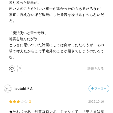
巡り巡った結果が。
想い人のことがバレた相手が悪かったのもあるだろうが、
素直に祝えないほど馬鹿にした発言を繰り返すのも悪いだ
ろ。
「魔法使いと雷の奇跡」
地雷を踏んだが故。
とっさに思いついた計画にしては良かっただろうが、その
場で考えたからこそ予定外のことが起きてしまうのだろう
な。
0
詳細をみる
isutabiさん
フォロー
3
2022.10.16
★それじゃあ「刑事コロンボ」じゃなくて、「奥さまは魔