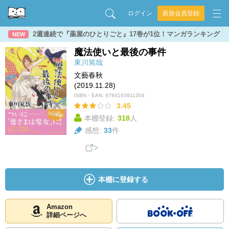
ログイン
新規会員登録
2週連続で『薬屋のひとりごと』17巻が1位！マンガランキング
NEW
魔法使いと最後の事件
東川篤哉
文藝春秋
(2019.11.28)
ISBN・EAN:
9784163911304
3.45
本棚登録:
318
人
感想:
33
件
本棚に登録する
Amazon
詳細ページへ