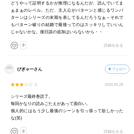
出版の社長令嬢。西脇の本を数冊出している。
どうやって証明するかが推理になるんだが、読んでいてま
【熊田司郎／くまだ・しろう】頭がいいわりに短気で軽
ぁまぁのレベル。ただ、主人公がパターンと感じるワンパ
率。背が低くて丸顔で小太り。多摩国際大学で講師をして
ターンはシリーズの末期を表してるんだろうなぁ～それで
いるとき美幸と知り合って結婚。
もパターン破りの結婚で最後ってのはスッキリしていいん
【熊田美幸／くまだ・みゆき】司郎の妻。多摩国際大学准
じゃないかな。後日談の追加はいらないから・・
教授でテレビでもコメンテーターとして有名。《華やかな
0
詳細をみる
美貌と豊富な知識、そして時事ネタへの凡庸なコメントで
人気を博す経済学者》第四巻p.95
【黒猫】雑居ビルの地下にある寂れた喫茶店。松山健人が
音無辰哉を連れていった。白髪のマスター。《何しろ、私
ぴぎゃーさん
フォロー
にはお客さんの顔が、すべて五百円玉にしか見えないもの
で》第四巻p.196
3
2020.05.28
【桑原麻衣／くわはら・まい】武蔵野電気総務部の社員。
音無辰哉の意中の女性。
シリーズ最終巻読了。
【紺野俊之／こんの・としゆき】脚本家のようだ。南源次
毎回かなりの読みごたえがあって面白い。
郎のスタッフのひとり。佐和子の不倫相手。
個人的にはもう少し最後のシーンを引っ張って欲しかった
【桜井沙希／さくらい・さき】高岡祐一の遠い親戚。三十
な(笑)
歳。金融機関勤務。
0
詳細をみる
【篠田雄一／しのだ・ゆういち】武蔵野電気社員。松山健