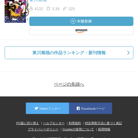
【和田剛／わだ・つよし】三十七歳無職。高岡祐一の親戚
4132
3.39
325
筋で兄貴と呼ぶ。メタボ体型。身体は大きいが賢くはな
い。
東川篤哉の作品ランキング・新刊情報
ページの先頭へ
Twitterフォロー
Facebookページ
PC版に切り替え
ヘルプセンター
利用規約
特定商取引法に基づく表記
プライバシーポリシー
Cookieの使用について
採用情報