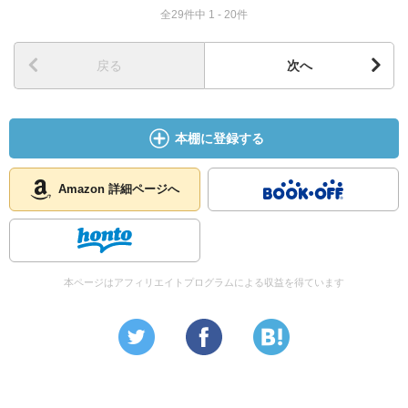
【中澤美奈子／なかざわ・みなこ】無名の女優。西脇雅也
全29件中 1 - 20件
の恋人。
【仁科優子／にしな・ゆうこ】波佐間珈琲店の副店長。
戻る
次へ
【西脇雅也／にしわき・まさや】イケメン映画コメンテー
ター。『僕の愛する映画たち』という最近の著書がけっこ
う人気。
本棚に登録する
【波佐間加奈子／はざま・かなこ】健二の妻。ヨーロッパ
を旅行中。
【波佐間健二／はざま・けんじ】人気の喫茶店「波佐間珈
Amazon 詳細ページへ
琲店」のバリスタ。
【八王子大飯店】甲州街道沿いにあるレストラン。
【服部憲次郎／はっとり・けんじろう】富雄の叔父。六十
八歳。人気のある時代小説作家。身体もこえもデカい。
本ページはアフィリエイトプログラムによる収益を得ています
【服部修一／はっとり・しゅういち】憲次郎の息子。
【服部富雄／はっとり・とみお】トミー服部という芸人。
元P-1王者。
【広川理恵／ひろかわ・りえ】村瀬修一の恋人で同棲中。
【藤島正夫／ふじしま・まさお】熊田美幸と親しかった教
授。「シュッ」としている。