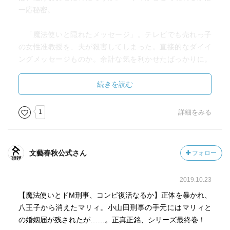
一応秘密。
「魔法使いと隠れたメッセージ」。テレビでも売れっ子
の女性准教授を、夫が殺害してしまった。直接的なダイイ
ングメッセージものか。余計な気を利かせたばっかりに。
でも、相手の名前といい、偶然が重なりすぎなような。
続きを読む
「魔法使いと五本の傘」。こういう先輩がいたら、自分
もイラっとするだろうけどねえ。場末の喫茶店で五本の傘
1
詳細をみる
が交錯するとだけ書いておくが、罪悪感を感じない人間は
多いよねえ。マリィの回りくどいやり方には、一応理由が
ある。
文藝春秋公式さん
フォロー
「魔法使いと雷の奇跡」。なるほど、こりゃ奇跡だ。こ
2019.10.23
んな形で凶器の出所が発覚するなんて、他に読んだことが
ない。画期的ではあることは認めていいだろう。しかし、
【魔法使いとドM刑事、コンビ復活なるか】正体を暴かれ、
先の1編同様に、観念するほど強力な根拠なのかと思ってし
八王子から消えたマリィ。小山田刑事の手元にはマリィと
まう。
の婚姻届が残されたが……。正真正銘、シリーズ最終巻！