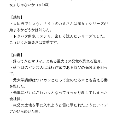
女」じゃないか（p.143）
【感想】
・大団円でしょう。「うちのカミさんは魔女」シリーズが
始まるかどうかは知らん。
・ドタバタ倒叙ミステリ。楽しく読んだシリーズでした。
こういうお気楽さは貴重です。
【内容】
・帰ってきたマリィ。とある重大ミス発覚を恐れる聡介。
・落ち目のピン芸人は流行作家である叔父の保険金を狙っ
て。
・元大学講師はついカッとなって金のなる木とも言える妻
を殺した。
・先輩にバカにされカッとなってうっかり殺してしまった
会社員。
・叔父の土地を手に入れようと雷に撃たれたようにアイデ
アがひらめいた男。