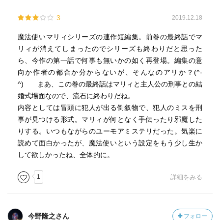
3
2019.12.18
魔法使いマリィシリーズの連作短編集。前巻の最終話でマ
リィが消えてしまったのでシリーズも終わりだと思った
ら、今作の第一話で何事も無いかの如く再登場。編集の意
向か作者の都合か分からないが、そんなのアリか？(^-
^) まあ、この巻の最終話はマリィと主人公の刑事との結
婚式場面なので、流石に終わりだね。
内容としては冒頭に犯人が出る倒叙物で、犯人のミスを刑
事が見つける形式。マリィが何となく手伝ったり邪魔した
りする。いつもながらのユーモアミステリだった。気楽に
読めて面白かったが、魔法使いという設定をもう少し生か
して欲しかったね、全体的に。
1
詳細をみる
今野隆之さん
フォロー