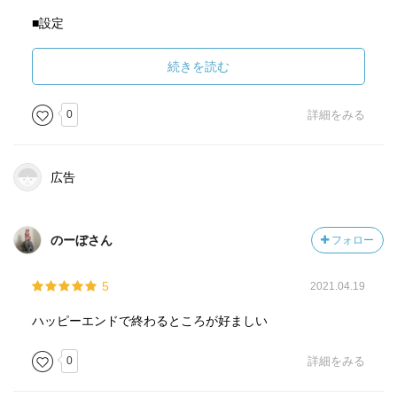
■設定
【タイプ】ユーモアミステリ。倒叙系なのでどこでバレて
続きを読む
しまうかというところが主眼。事件はけっこうどうでもよ
くってただただ登場人物たちの言動とドタバタを楽しんで
0
詳細をみる
いればいいんじゃないでしょうか。とはいうもののミステ
リとしても一話に一ヶ所くらい思いがけなさがあったりす
るのがたいしたものかと。
広告
【世界観】われわれの世界とほぼ同じだがユーモアミステ
リらしく警察がちょっとええかげんだ。そして、魔法使い
がいる。ただ一般には知られていないようだ。この世界で
のーぼさん
フォロー
は魔法は決め手になり得ないが事件を解決するきっかけく
らいにはなる。多くは犯人が誰かという確信を持つために
5
2021.04.19
使われる（それと、マリィが聡介をとっちめるために）。
【八王子】舞台。「欲望渦巻く大都会」、「東京第二の都
ハッピーエンドで終わるところが好ましい
市」、「多摩地区の首都」だとかさまざまな形容がつく。
0
詳細をみる
一所懸命つく。
【マリィ】マリーではない。魔法使い（魔法少女）。キュ