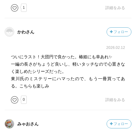
1
詳細をみる
最初の1編だけはマリィに頼らないが、戻ってくると結局
頼るんかい！…と言いたくなるが、4作も出たということは
需要があったのだろう。ミステリにつきものとはいえ、シ
リーズ中でも偶然の要素が強すぎるかな。最後はそういう
かわさん
フォロー
まとめ方ですか。タイトル通り、今度こそ最後なのか、さ
らに続くのか。
2026.02.12
ついにラスト！大団円で良かった。椿姫にも幸あれ✨️
一編の長さがちょうど良いし、軽いタッチなので心置きな
く楽しめたシリーズだった。
東川氏のミステリーにハマったので、もう一冊買ってあ
る。こちらも楽しみ
0
詳細をみる
みゃおさん
フォロー