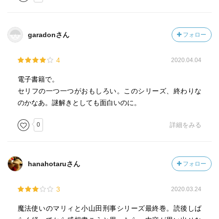
人と同期で自称ライバル。特にルックスがよいわけではな
いので椿木刑事の出会い系捜査のターゲットにはならなか
った。
garadonさん
フォロー
【脂肪熱】《それは、ダイエットに励む女性が無駄な脂肪
を燃焼させようとして、無駄な努力を重ねる際に身体全体
4
2020.04.04
から発する、じっとりと生暖かく殺気立った熱の俗称であ
る。》p.89
電子書籍で。
【白坂昭雄／しらさか・あきお】関東スポーツのベテラン
セリフの一つ一つがおもしろい。このシリーズ、終わりな
記者。
のかなあ。謎解きとしても面白いのに。
【菅原武彦／すがわら・たけひこ】多摩川ホームズの代打
0
詳細をみる
男。プロ入り十八年目のベテラン。
【高岡源次郎／たかおか・げんじろう】祐一の叔父。いい
場所に土地を持っているが果樹園に使っていて祐一はもっ
たいないと思っている。小太りで顔は下膨れで洋梨のよう
hanahotaruさん
フォロー
な形。
【高岡祐一／たかおか・ゆういち】四十三歳。《ネットを
3
2020.03.24
用いた我流の株式投資で、なけなしの遺産を食い潰す日々
である。》第四巻p.220。叔父の土地を手に入れマンション
魔法使いのマリィと小山田刑事シリーズ最終巻。読後しば