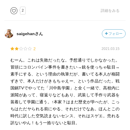
2
詳細をみる
saigehanさん
フォロー
2
2021.03.15
むーん。これは失敗だったな。予想通りでしかなかった。
冒頭にコロンバイン事件を書きたい→銃を使っちゃ駄目→
素手にする、という理由の執筆だが、書いてる本人が格闘
ずきで、本人だけがきもちゃえー、という作品だった。戦
国鍋TVでやってた「川中島学園」と全く一緒で、高校内に
派閥があって、寝返りなどもあり、武装して手作り武器を
装着して学園に通う。↑本家？はまだ歴史が学べたが、こっ
ちはただヤられる前にやる、それだけでなあ。ほんとこの
時代に訳した空気読まないセンス、それはスゲエ。売れる
訳ないやん！もう一捻りないと駄目。