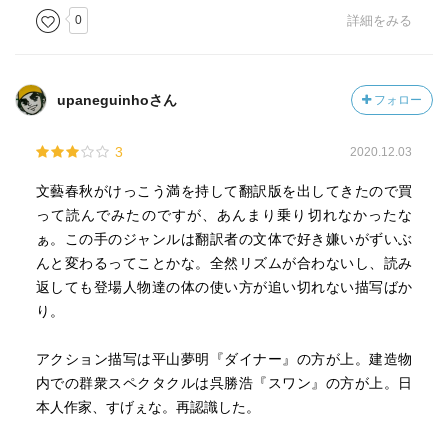
0
詳細をみる
upaneguinhoさん
フォロー
3
2020.12.03
文藝春秋がけっこう満を持して翻訳版を出してきたので買
って読んでみたのですが、あんまり乗り切れなかったな
ぁ。この手のジャンルは翻訳者の文体で好き嫌いがずいぶ
んと変わるってことかな。全然リズムが合わないし、読み
返しても登場人物達の体の使い方が追い切れない描写ばか
り。
アクション描写は平山夢明『ダイナー』の方が上。建造物
内での群衆スペクタクルは呉勝浩『スワン』の方が上。日
本人作家、すげぇな。再認識した。