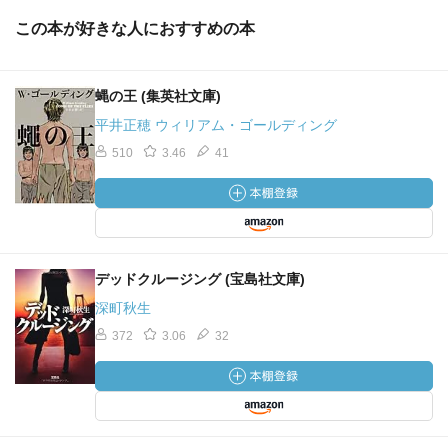
この本が好きな人におすすめの本
蝿の王 (集英社文庫)
平井正穂 ウィリアム・ゴールディング
510
3.46
41
デッドクルージング (宝島社文庫)
深町秋生
372
3.06
32