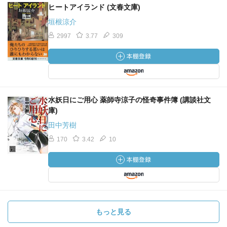
ヒートアイランド (文春文庫)
垣根涼介
2997
3.77
309
水妖日にご用心 薬師寺涼子の怪奇事件簿 (講談社文
庫)
田中芳樹
170
3.42
10
もっと見る