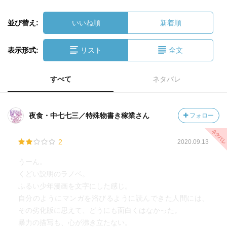
並び替え:
いいね順
新着順
表示形式:
リスト
全文
すべて
ネタバレ
夜食・中七七三／特殊物書き稼業さん
フォロー
2
2020.09.13
うーん。
くどい説明のラノベ。
ふるい少年漫画を文字にした感じ。
自分のようにマンガを浴びるように読んできた人間には、
その劣化版に思えて、どうにも面白くはなかった。
暴力の描写も、心が沸き立たない。