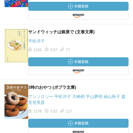
サンドウィッチは銀座で (文春文庫)
平松洋子
1220
3.57
77
3時のおやつ (ポプラ文庫)
アンソロジー 平松洋子 大崎梢 平山夢明 絲山秋子 森
見登美彦
1178
3.52
117