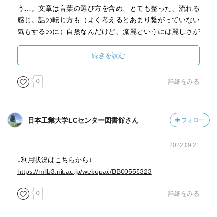
う…。文章は言葉の選び方を含め、とても整った、流れる
感じ。話の転じ方も（よく考えるとあまり繋がっていない
気もするのに）自然なんだけど、流麗というには麗しさが
あまりなく、派手な表現はないけど誠実。他の題材だとど
んな表現になるんだろう…。
続きを読む
0
詳細をみる
日本工業大学LCセンター図書館さん
フォロー
2022.09.21
↓利用状況はこちらから↓
https://mlib3.nit.ac.jp/webopac/BB00555323
0
詳細をみる