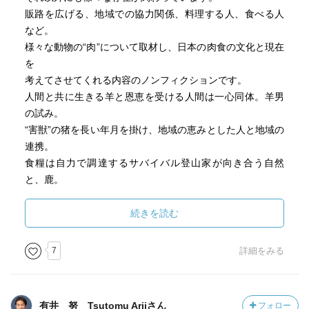
販路を広げる、地域での協力関係、料理する人、食べる人
など。
様々な動物の“肉”について取材し、日本の肉食の文化と現在
を
考えてさせてくれる内容のノンフィクションです。
人間と共に生きる羊と恩恵を受ける人間は一心同体。羊男
の試み。
“害獣”の猪を長い年月を掛け、地域の恵みとした人と地域の
連携。
食糧は自力で調達するサバイバル登山家が向き合う自然
と、鹿。
伝統的な鴨の狩猟を守る人々と鴨たちとの緊張感。
内臓という生き物の副産物の恩恵と処理技術が支える食文
続きを読む
化の可能性。
我が子のように接するすっぽんの養殖、
7
詳細をみる
神聖な儀式のような鯨の解体、等々。
自然に生を受けた者同士の緊張感ある鬩ぎ合い。
相対する生き物たちや肉へ向き合う真摯な姿。
有井 努 Tsutomu Ariiさん
フォロー