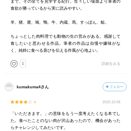
まで、その全てを見学する紀行。生々しい場面より筆者の
食欲が勝っているから実に読みやすい。
羊、猪、鹿、鳩、鴨、牛、内蔵、馬、すっぽん、鯨。
ちょっとした肉料理でも動物の生の営みがある。感謝して
食したいと思わせる作品。筆者の作品は自慢や嫌味がな
く、純粋に食べる喜びを伝える作風が心地よい。
1
詳細をみる
kumakuma4さん
フォロー
4
2020.10.06
「いただきます。」の意味をもう一度考えたくなる本でし
た。食べたことのない肉が沢山あったので、機会があった
らチャレンジしてみたいです。