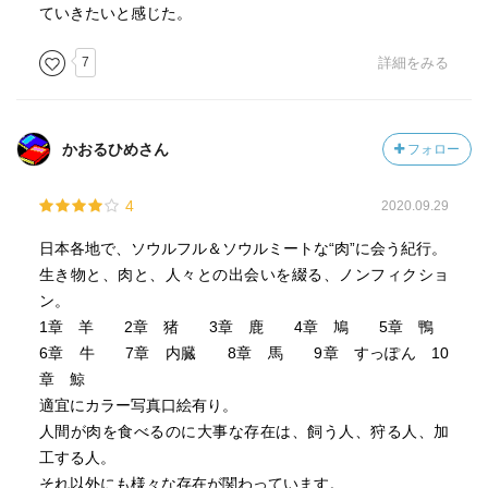
ていきたいと感じた。
7
詳細をみる
かおるひめさん
フォロー
4
2020.09.29
日本各地で、ソウルフル＆ソウルミートな“肉”に会う紀行。
生き物と、肉と、人々との出会いを綴る、ノンフィクショ
ン。
1章 羊 2章 猪 3章 鹿 4章 鳩 5章 鴨
6章 牛 7章 内臓 8章 馬 9章 すっぽん 10
章 鯨
適宜にカラー写真口絵有り。
人間が肉を食べるのに大事な存在は、飼う人、狩る人、加
工する人。
それ以外にも様々な存在が関わっています。