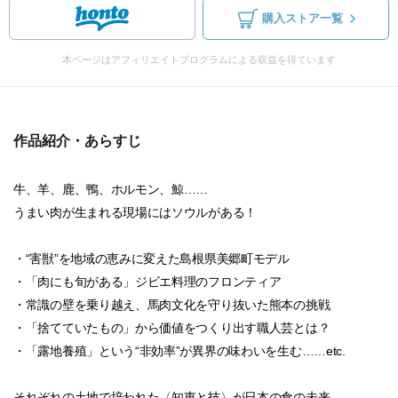
購入ストア一覧
本ページはアフィリエイトプログラムによる収益を得ています
作品紹介・あらすじ
牛、羊、鹿、鴨、ホルモン、鯨……
うまい肉が生まれる現場にはソウルがある！
・“害獣”を地域の恵みに変えた島根県美郷町モデル
・「肉にも旬がある」ジビエ料理のフロンティア
・常識の壁を乗り越え、馬肉文化を守り抜いた熊本の挑戦
・「捨てていたもの」から価値をつくり出す職人芸とは？
・「露地養殖」という“非効率”が異界の味わいを生む……etc.
それぞれの土地で培われた〈知恵と技〉が日本の食の未来...