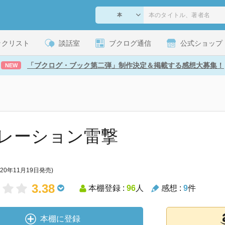
ックリスト
談話室
ブクログ通信
公式ショップ
「ブクログ・ブック第二弾」制作決定＆掲載する感想大募集！
NEW
レーション雷撃
020年11月19日発売)
3.38
本棚登録 :
96
人
感想 :
9
件
本棚に登録