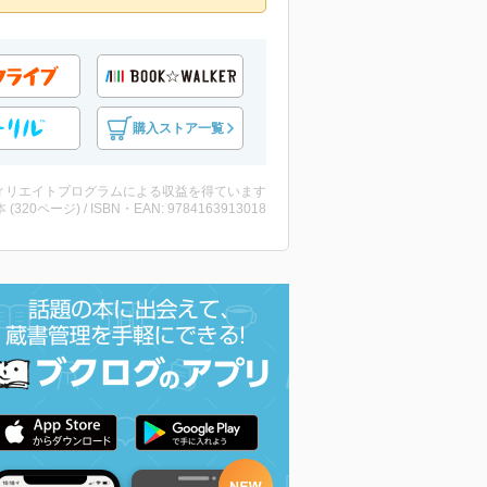
購入ストア一覧
ィリエイトプログラムによる収益を得ています
・本 (320ページ) / ISBN・EAN: 9784163913018