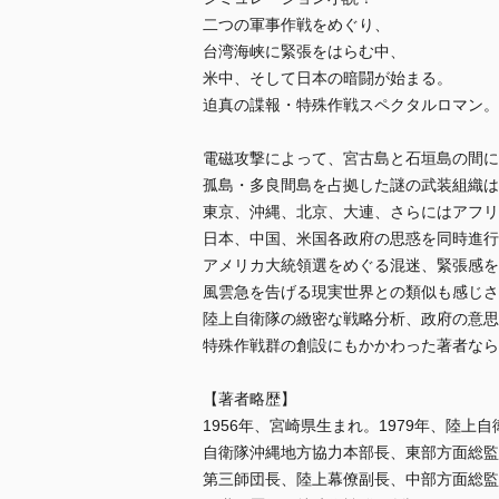
二つの軍事作戦をめぐり、
台湾海峡に緊張をはらむ中、
米中、そして日本の暗闘が始まる。
迫真の諜報・特殊作戦スペクタルロマン。
電磁攻撃によって、宮古島と石垣島の間に
孤島・多良間島を占拠した謎の武装組織は
東京、沖縄、北京、大連、さらにはアフリ
日本、中国、米国各政府の思惑を同時進行
アメリカ大統領選をめぐる混迷、緊張感を
風雲急を告げる現実世界との類似も感じさ
陸上自衛隊の緻密な戦略分析、政府の意思
特殊作戦群の創設にもかかわった著者なら
【著者略歴】
1956年、宮崎県生まれ。1979年、陸上
自衛隊沖縄地方協力本部長、東部方面総監
第三師団長、陸上幕僚副長、中部方面総監