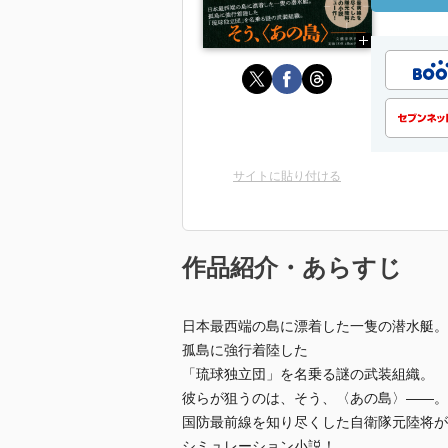
サイトに貼り付ける
作品紹介・あらすじ
日本最西端の島に漂着した一隻の潜水艇。
孤島に強行着陸した
「琉球独立団」を名乗る謎の武装組織。
彼らが狙うのは、そう、〈あの島〉――。
国防最前線を知り尽くした自衛隊元陸将が
シミュレーション小説！