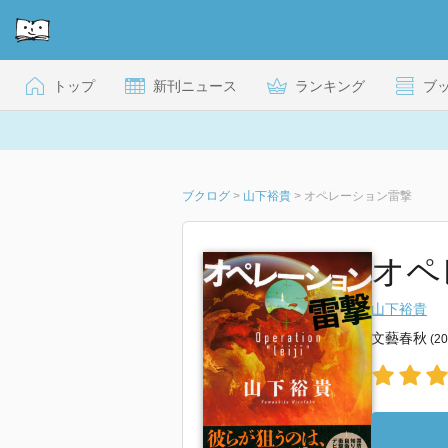
トップ
新刊ニュース
ランキング
ブ
ブクログ
>
山下裕貴
>
オペレーション雷撃
オペ
山下裕貴
文藝春秋
(2