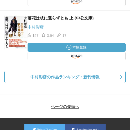
落花は枝に還らずとも 上 (中公文庫)
中村彰彦
157
3.64
17
中村彰彦の作品ランキング・新刊情報
ページの先頭へ
Twitterフォロー
Facebookページ