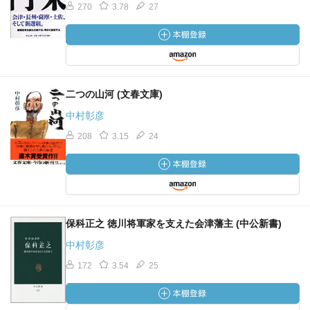
270
3.78
27
二つの山河 (文春文庫)
中村彰彦
208
3.15
24
保科正之 徳川将軍家を支えた会津藩主 (中公新書)
中村彰彦
172
3.54
25