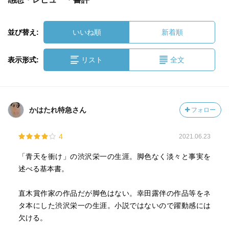
並び替え:
いいね順
新着順
表示形式:
リスト
全文
かはたれ特急さん
フォロー
4
2021.06.23
「青天を衝け」の渋沢栄一の生涯。脚色なく淡々と事実を
述べる基本書。
直木賞作家の作品だが脚色はない。幸田露伴の作品等をネ
タ本にした渋沢栄一の生涯。小説ではないので躍動感には
欠ける。