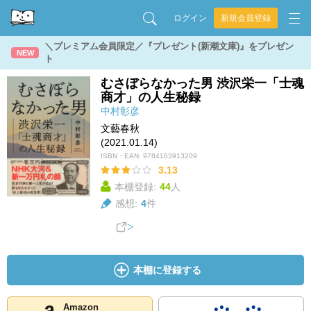
ログイン
新規会員登録
＼プレミアム会員限定／『プレゼント(新潮文庫)』をプレゼン
NEW
ト
むさぼらなかった男 渋沢栄一「士魂
商才」の人生秘録
中村彰彦
文藝春秋
(2021.01.14)
ISBN・EAN:
9784163913209
3.13
本棚登録:
44
人
感想:
4
件
本棚に登録する
Amazon