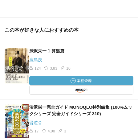
この本が好きな人におすすめの本
渋沢栄一 1 算盤篇
鹿島茂
124
3.83
10
渋沢栄一完全ガイド MONOQLO特別編集 (100%ムッ
クシリーズ 完全ガイドシリーズ 310)
晋遊舎
17
4.00
3