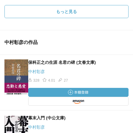
もっと見る
中村彰彦の作品
保科正之の生涯 名君の碑 (文春文庫)
中村彰彦
328
4.01
27
幕末入門 (中公文庫)
中村彰彦