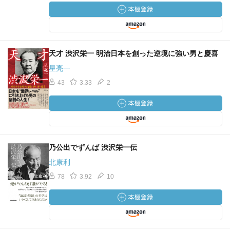
天才 渋沢栄一 明治日本を創った逆境に強い男と慶喜
星亮一
43
3.33
2
乃公出でずんば 渋沢栄一伝
北康利
78
3.92
10