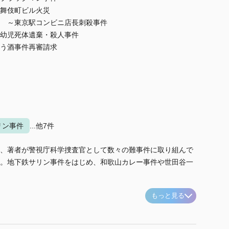
歌舞伎町ビル火災
 ～東京駅コンビニ店長刺殺事件
幼児死体遺棄・殺人事件
どう酒事件再審請求
リン事件
...他7件
、著者が警視庁科学捜査官として数々の難事件に取り組んで
。地下鉄サリン事件をはじめ、和歌山カレー事件や世田谷一
もっと見る