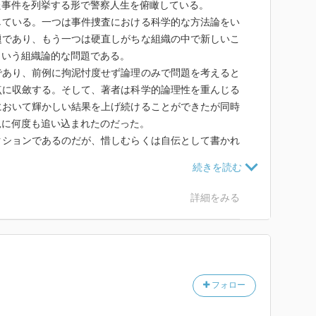
た事件を列挙する形で警察人生を俯瞰している。
ている。一つは事件捜査における科学的な方法論をい
題であり、もう一つは硬直しがちな組織の中で新しいこ
という組織論的な問題である。
あり、前例に拘泥忖度せず論理のみで問題を考えると
点に収斂する。そして、著者は科学的論理性を重んじる
において輝かしい結果を上げ続けることができたが同時
況に何度も追い込まれたのだった。
ションであるのだが、惜しむらくは自伝として書かれ
的であることを重んじる筆者によるので致命的な瑕疵と
本来は別の筆者によるルポルタージュになることが望ま
話もほしかったし、私生活が垣間見られる部分もあって
詳細をみる
な方らしく、全体的にかっちりしていて隙がなさすぎる
係ないテレビで、ある識者の放ったコメントが本書を
の人が現れた場合、その活躍する場所をちゃんと作れる
軟性があるかどうかということであり、活躍させられな
フォロー
」幕末の江戸幕府についてのコメントであった。著者は
はなかったかもしれないが活躍する場が当時の警視庁に