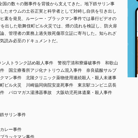
全国の数々の難事件を背後から支えてきた。地下鉄サリン事
したオウムの土谷正実と科学者として対峙し自供を引き出し
ヒ素を発見、ルーシー・ブラックマン事件では暴行ビデオの
者を出した歌舞伎町ビル火災では、煙の流れを検証し、防火扉
論、管理者の業務上過失致死傷罪立証に寄与した。知られざ
気読み必至のドキュメントだ。
ラン人トランク詰め殺人事件 警視庁清和寮爆破事件 和歌山
件 国立療養所アジ化ナトリウム混入事件 奈良硫酸サルブ
クマン事件 北陵クリニック薬物使用連続殺人・殺人未遂事
町ビル火災 川崎協同病院安楽死事件 東京駅コンビニ店長
事件 パロマガス湯沸器事故 大阪幼児死体遺棄・殺人事件
下鉄サリン事件
山カレー事件
・ブラックマン事件