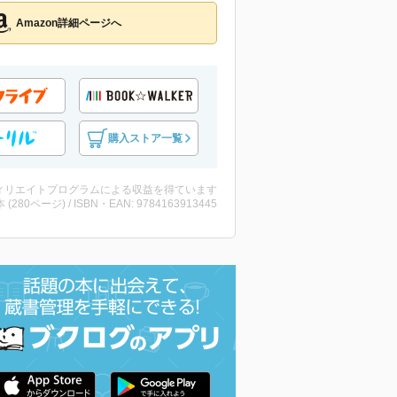
Amazon詳細ページへ
購入ストア一覧
ィリエイトプログラムによる収益を得ています
・本 (280ページ) / ISBN・EAN: 9784163913445