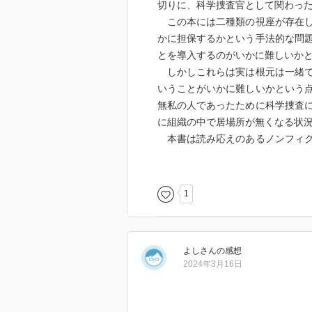
切りに、科学捜査官として関わっ
この本には二種類の視座が存在し
かに担保するかという手法的な問
とを導入するのがいかに難しいか
しかしこれらは実は根元は一緒で
いうことがいかに難しいかという
無私の人であったために科学捜査
に組織の中で居場所が無くなる状
本書は読み応えのあるノンフィク
ているため客観性に欠ける。科学
まではなっていないが、それでも
しかったと思う。もう少し失敗の
1
も良かったと思う。何しろ真面目
のである。
本書を読了して間もなく、全然関
よし
さん
の感想
思い出させた。「組織の中に異能
2024年3月16日
かどうかというのがその組織に柔
いような組織はもう終わりなのだ
まさに異能の人であり、100%で