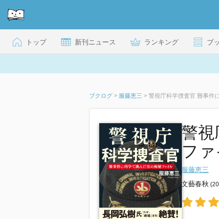
トップ
新刊ニュース
ランキング
ブ
ブクログ
>
服藤恵三
>
警視庁科学捜査官 難事件
警視
ファ
服藤恵三
文藝春秋
(2