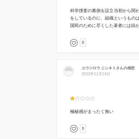
あって本当に良かったと思う。
科学捜査の裏側を設立当初から関
をしているのに、組織というもの
国民のために尽くした著者には頭
0
ユウジロウ ニシキミ
さん
の感想
2022年11月14日
極秘感がまったく無い
0