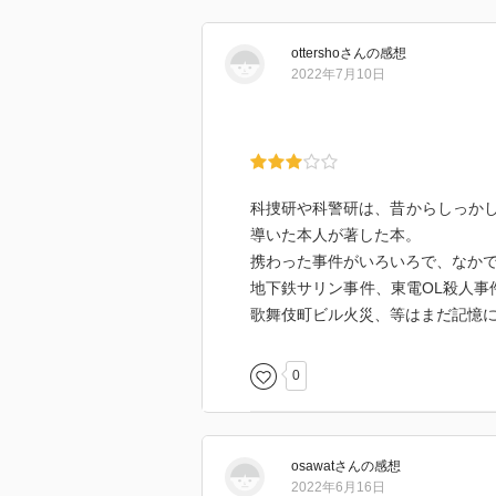
ottersho
さん
の感想
2022年7月10日
科捜研や科警研は、昔からしっか
導いた本人が著した本。
携わった事件がいろいろで、なか
地下鉄サリン事件、東電OL殺人事
歌舞伎町ビル火災、等はまだ記憶
0
osawat
さん
の感想
2022年6月16日