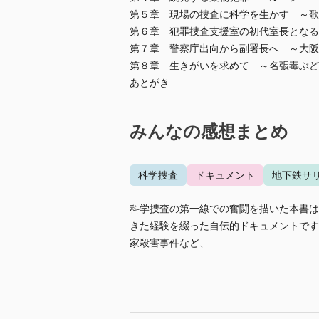
第５章 現場の捜査に科学を生かす ～
第６章 犯罪捜査支援室の初代室長となる
第７章 警察庁出向から副署長へ ～大阪
第８章 生きがいを求めて ～名張毒ぶ
あとがき
みんなの感想まとめ
科学捜査
ドキュメント
地下鉄サ
科学捜査の第一線での奮闘を描いた本書は
きた経験を綴った自伝的ドキュメントです
家殺害事件など、...