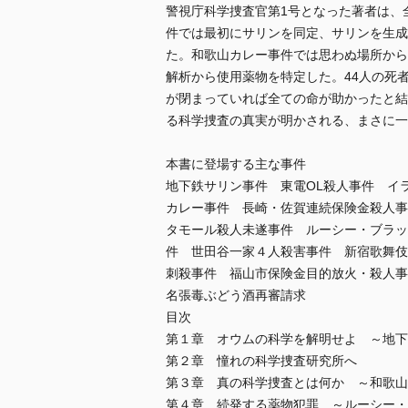
警視庁科学捜査官第1号となった著者は、
件では最初にサリンを同定、サリンを生成
た。和歌山カレー事件では思わぬ場所から
解析から使用薬物を特定した。44人の死
が閉まっていれば全ての命が助かったと結
る科学捜査の真実が明かされる、まさに一
本書に登場する主な事件
地下鉄サリン事件 東電OL殺人事件 イ
カレー事件 長崎・佐賀連続保険金殺人事
タモール殺人未遂事件 ルーシー・ブラッ
件 世田谷一家４人殺害事件 新宿歌舞伎
刺殺事件 福山市保険金目的放火・殺人
名張毒ぶどう酒再審請求
目次
第１章 オウムの科学を解明せよ ～地
第２章 憧れの科学捜査研究所へ
第３章 真の科学捜査とは何か ～和歌
第４章 続発する薬物犯罪 ～ルーシー