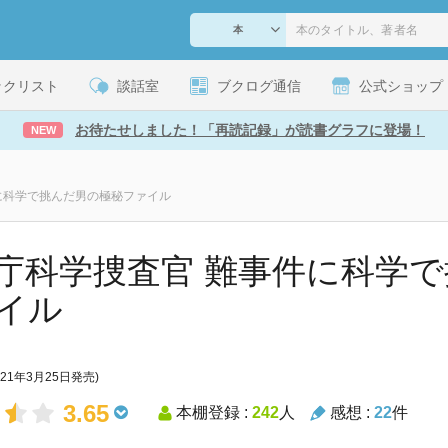
ックリスト
談話室
ブクログ通信
公式ショップ
お待たせしました！「再読記録」が読書グラフに登場！
NEW
に科学で挑んだ男の極秘ファイル
庁科学捜査官 難事件に科学
イル
021年3月25日発売)
3.65
本棚登録 :
242
人
感想 :
22
件