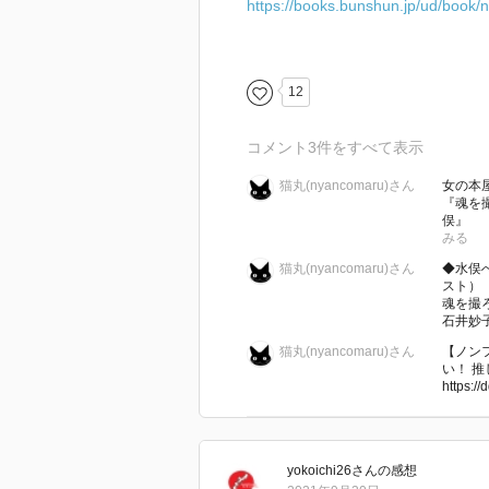
https://books.bunshun.jp/ud/boo
12
コメント
3
件をすべて表示
猫丸(nyancomaru)さん
女の本屋
『魂を
俣』 
みる
猫丸(nyancomaru)さん
◆水俣
スト）
魂を撮
石井妙子
猫丸(nyancomaru)さん
【ノン
い！ 推
https://
yokoichi26
さん
の感想