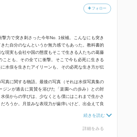
フォロー
的衝撃力で突き刺さった今年No. 1候補。こんなにも突き
てきた自分のなんというか無力感でもあった。教科書的
情な現実も会社や国の態度もそこで生きる人たちの葛藤
のことも、その全てに衝撃。そこで今も必死に生きる
共に水俣を生きたアイリーンも、その必死な生き方が伝
の写真に関する物語。最後の写真（それは水俣写真集の
ージンが過去に賞賛を浴びた「楽園への歩み）との対
、水俣からの学びは、少なくとも僕にはこれまで生かさ
うだろうか。月並みな表現力が歯痒いけど、出会えて良
かった本。
詳細をみる