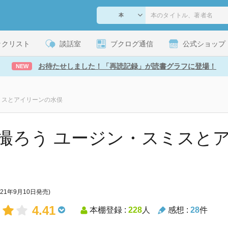
ックリスト
談話室
ブクログ通信
公式ショップ
お待たせしました！「再読記録」が読書グラフに登場！
NEW
ミスとアイリーンの水俣
撮ろう ユージン・スミスと
021年9月10日発売)
4.41
本棚登録 :
228
人
感想 :
28
件