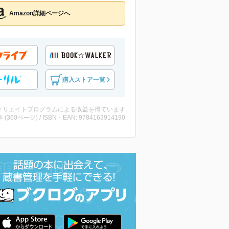
Amazon詳細ページへ
購入ストア一覧
ィリエイトプログラムによる収益を得ています
・本 (360ページ) / ISBN・EAN: 9784163914190