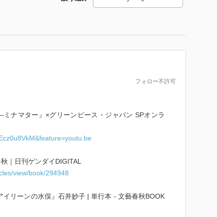
フォロー不許可
A―ミナマター』×グリーンピース・ジャパン SPオンラ
vEcz0u8VkM&feature=youtu.be
｜日刊ゲンダイDIGITAL
icles/view/book/294948
リーンの水俣』石井妙子 | 単行本 - 文藝春秋BOOK