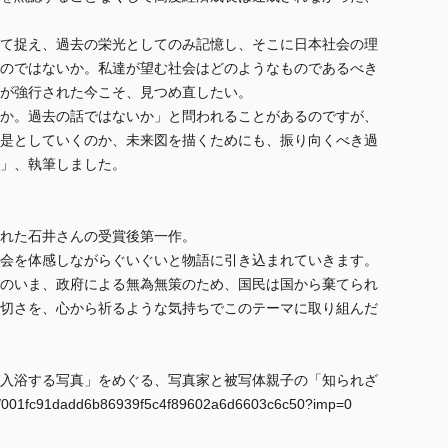
て捉え、過去の栄光としてのみ記憶し、そこに日本社会の理
のではないか。私達が望む社会はどのようなものであるべき
が強行された今こそ、見つめ直したい。
か。過去の話ではないか」と問われることがあるのですが、
是としていくのか、未来図を描くためにも、振り向くべき過
」、執筆しました。
れた石井さんの受賞後第一作。
会を体感しながらぐいぐいと物語に引き込まれていきます。
のいま、政府による無為無策のため、国民は国から棄てられ
切さを、心から祈るような気持ちでこのテーマに取り組んだ
入浴する写真」をめぐる、写真家と被写体親子の「知られざ
w/001fc91dadd6b86939f5c4f89602a6d6603c6c50?imp=0