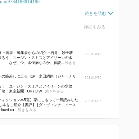
k/num/9784163914190
詳細をみる
 > 著者・編集者からの紹介 > 石井 妙子著
2021/10/10
撮ろう ユージン・スミスとアイリーンの水
なぜ、今、水俣病なのか。伝説...
続きを
への眼差しに迫る［評］米田綱路（ジャーナリ
2021/10/10
ろう ユージン・スミスとアイリーンの水俣
著：東京新聞 TOKYO W...
続きをみる
フィクション本5選】家にこもって一気読みした
2021/11/07
し本をご紹介【書評】 | ダ・ヴィンチニュース
ddnavi.co...
続きをみる