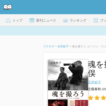
トップ
新刊ニュース
ランキング
ブ
ブクログ
>
石井妙子
>
魂を撮ろう ユージン・ス
魂を
俣
石井妙子
文藝春秋
(2