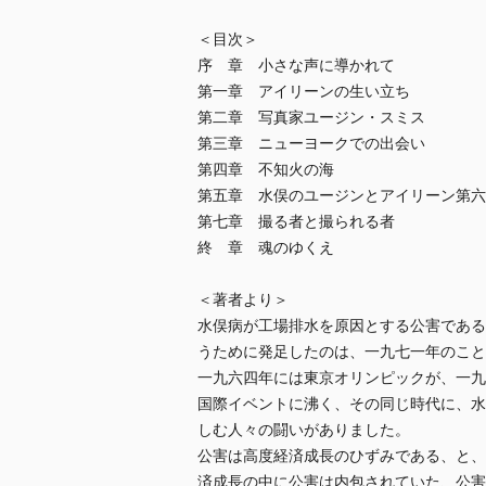
＜目次＞
序 章 小さな声に導かれて
第一章 アイリーンの生い立ち
第二章 写真家ユージン・スミス
第三章 ニューヨークでの出会い
第四章 不知火の海
第五章 水俣のユージンとアイリーン第六
第七章 撮る者と撮られる者
終 章 魂のゆくえ
＜著者より＞
水俣病が工場排水を原因とする公害である
うために発足したのは、一九七一年のこと
一九六四年には東京オリンピックが、一九
国際イベントに沸く、その同じ時代に、水
しむ人々の闘いがありました。
公害は高度経済成長のひずみである、と、
済成長の中に公害は内包されていた、公害