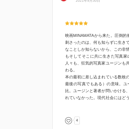
2021年9月30日
映画MINAMATAから来た。圧倒
刺さったのは、何も知らずに生き
なことしか知らないから、この非
もそしてそこに共に生きた写真家
人々も、狂気的写真家ユージンも
わる。
本の最初に差し込まれている数枚
最後の写真でもある）の意味。ユ
比。ユージンと著者が問いかける
れていなかった。現代社会にはど
かった本。出会わなければいけな
4