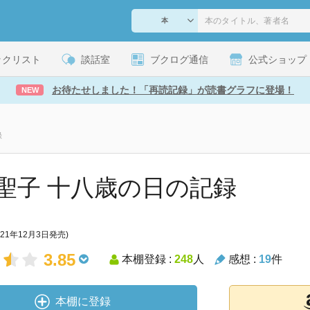
ックリスト
談話室
ブクログ通信
公式ショップ
お待たせしました！「再読記録」が読書グラフに登場！
NEW
録
聖子 十八歳の日の記録
021年12月3日発売)
3.85
本棚登録 :
248
人
感想 :
19
件
本棚に登録