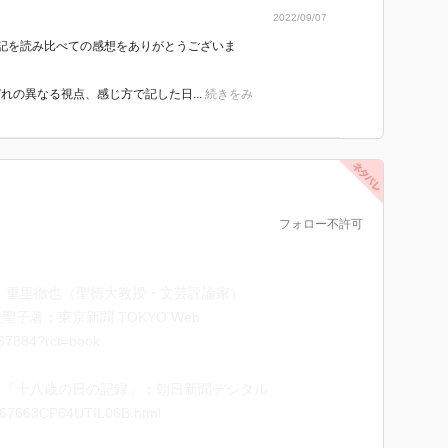
2022/09/07
日の実家が焼け落ちた大阪大空襲は既に紹介した。ここ
記を読み比べての感想をありがとうございま
介する。
れの異なる視点、感じ方で記した日...
続きをみ
。溢れるような充実感
ない。そこで生きたいと切に思う。それ故、生の充実を
うでもないようだ。
フォロー不許可
学」について日記に記している。「明日をもしれない
ろうか。
］重里徹也（聖徳大教授・文芸評論家）
子著：東京新聞 TOKYO Web
/167884?rct=book
城沿岸の小さい町がまたどれも焼かれた。上陸はやはり
。何となく苦もなくそのことが決行されそうに見える。
 「十八歳の日の記録」：朝日新聞デジタル
たような混乱となって現れそうである。国民が暗々裡に
ASP67663CP64UTIL06B.html