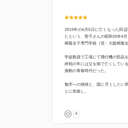
かったか？
8月7日
大佛次郎 （略）夜になると岸克
2019年の6月6日に亡くなった
う。何かと思うと広島に敵わずか2
たという、聖子さんの昭和20年4月
0万人の死傷を出した。死者は十
樟蔭女子専門学校（現・大阪樟蔭
（略）話が真実ならば国民は罪も
と思うのは自分の仕事がこれから
学徒動員で工場にて飛行機の部品
残したく思う。知らないで死んだ
終戦の年には父を病で亡くしてい
を。
激動の青春時代だった。
←1番詳細な実情と正確な被害を聞
勉学への熱情と、国に尽くしたい
高見順 新橋駅で義兄（新聞社勤
とに焦燥し。
（略）「もう戦争はおしまいだ」
かなりの軍国少女でもあった。
原子爆弾をいちはやく発明した国
勇ましいことも書かれており、終
だ。そういう話はかねてから聞い
価値観が180度、変わってしまっ
撃は強烈だった。私はふーんと言
8
←やはり、ジャーナリストからい
昭和21年の暮れにはもう、デパー