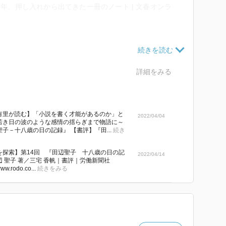
2年、押し入れから出てきた一冊のノート | 文春オンラ
の懇談という名目で会議。「国民士気昂揚の啓発宣
る会議。高見順は、神がかり議論にいや気がさしている
結社の自由を叫び、民を信じずして何の士気昂揚か、と
録」について 『田辺聖子 十八歳の日の記録』（田辺
倉宗五郎は出ていない。特攻隊はどんどん死んでいる」
詳細をみる
う。以下はその時の応酬。）
-/6816?ud_book
静かな声で
 | 単行本 - 文藝春秋BOOKS
い」と言った。すると上村氏が「安心とは何事か、かか
有里が読む】「小説を書く才能があるのか」と
k/num/9784163914749
2022/04/04
折口氏は低いが強い声で「おのれを正しゅうせんがため
若き日の波のような感情の揺らぎまで物語に～
子－十八歳の日の記録』 【書評】『田...
続き
はいけません」と言った。立派な言葉だった。こういう
違いじみた大声、自分だけ愛国者で、他人は皆売国だと
を探索】第14回 『田辺聖子 十八歳の日の記
2022/04/14
に横行したので、日本は今この状態になったのだ。似非
辺 聖子 著／三宅 香帆｜書評｜労働新聞社
www.rodo.co...
続きをみる
追放され沈黙無為を強いられた。今となってもまだその
まで書くようになった。それにしても、折口信夫は凄
子折口春洋が硫黄島で戦死して蕭然としている頃ではな