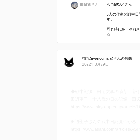
lisainuさん
kuma0504さん
大きなエポックは２つある。6月1
5人の作家の戦中日
す。
では8月15日の「終戦の日」を紹
同じ時代を、それぞ
る
7月9日
高見順 生の充実を考える感じる
私がいつ自分をとらえるかわから
猫丸(nyancomaru)
さん
の感想
2022年3月29日
感じるのか。そうも考えたが、そ
←この頃、しきりと「文学的な哲
命」がこれを書かせているのであ
◆戦中戦後 田辺文学の萌芽 ［評
田辺聖子 十八歳の日の記録 田辺聖
7月20日
https://www.tokyo-np.co.jp/article
大佛次郎 ○福井がやられた。茨
九十九里浜方面になるのだろうか
田辺聖子さんの戦中日記見つかる
そしてその後は国中鉢の巣を突い
https://www.asahi.com/articles/
軍の権威を信じなくなってきた。