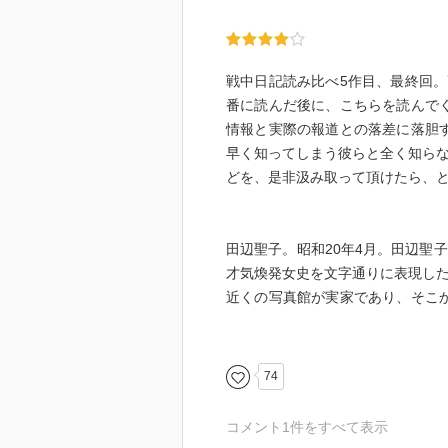
戦中日記読み比べ5作目、最終回
番に読んだ後に、こちらを読んで
情報と実際の報道との落差に落胆
早く知ってしまう彼らと全く知らな
どを、是非汲み取って頂けたら、
田辺聖子。昭和20年4月。田辺聖
才気煥発女史を文字通りに表現した
近くの写真館が実家であり、そこ
は兵庫県尼崎市の工場に学徒動員
だ。そして6.1の大阪大空襲で焼
書き出すと止まらない。やがて作
74
える。大佛次郎や高見順とは全然
いたかもしれないが、それよりも
コメント
1
件をすべて表示
は、もうそのまま小説にしてもい