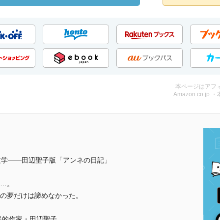
本ページはアフ
Amazon.co.jp 
文学――田辺聖子版「アンネの日記」
…。
の夢だけは諦めなかった。
民的作家・田辺聖子。