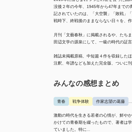
没後２年の今年、1945年から47年まで
記されていたのは、「大空襲」「敗戦」「
戦時下、終戦後のままならない日々を、作
月刊「文藝春秋」に掲載されるや、たちま
田辺文学の源泉にして、一級の時代の証言
雑誌未掲載原稿、中短篇４作を収録したほ
注釈、年譜なども加えた完全版、ついに刊
みんなの感想まとめ
青春
戦争体験
作家志望の葛藤
.
激動の時代を生きる若者の心情が、鮮やか
かけての青春期を綴ったもので、著者は学
ていました。特に...