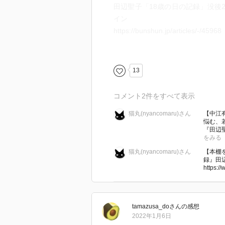
田辺聖子「18歳の日の記録」没後
7月26日
イン
高見順 （総務省情報局へ作家と
https://bunshun.jp/articles/-/45968
伝」のため協力せよと「要求」す
が黙っている。出版関係の人が、
伯母・田辺聖子の「十八歳の日の記
言った。部長は「民間人からは佐
聖子） | コラム・エッセイ - 本の話
13
と民間人を貶めるようなことを言
https://books.bunshun.jp/articles/
コメント
2
件をすべて表示
そのあと折口信夫が国学者らしい
『田辺聖子 十八歳の日の記録』田辺聖子
「安心して死ねるようにしてほし
猫丸(nyancomaru)さん
【中江
https://books.bunshun.jp/ud/boo
る精神で‥‥」とやりはじめた。
悩む、
『田辺聖
に人を陥れるようなことをいうの
をみる
静かな声、意見が通らないで、気
猫丸(nyancomaru)さん
【本棚
言わんばかりの馬鹿な意見が天下
録』田
https://
愛国者のために真の愛国者が投打
ことに対する反省が行われない。
←日記にせよ、遂に高見順はここ
tamazusa_do
さん
の感想
2022年1月6日
い。この頃は、彼の「最愛の」弟