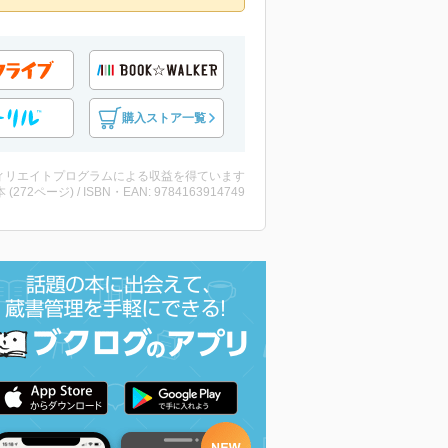
購入ストア一覧
ィリエイトプログラムによる収益を得ています
・本 (272ページ) / ISBN・EAN: 9784163914749