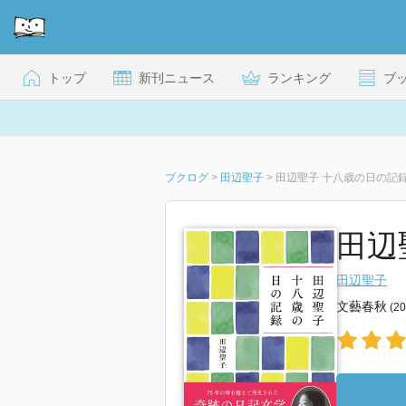
トップ
新刊ニュース
ランキング
ブ
ブクログ
>
田辺聖子
>
田辺聖子 十八歳の日の記
田辺
田辺聖子
文藝春秋
(2