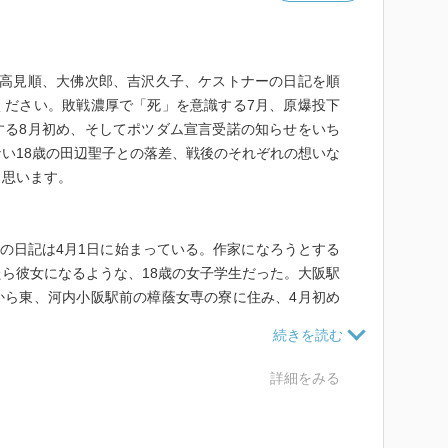
。高見順、大佛次郎、吉沢久子、ケストナーの日記を順
ください。敗戦濃厚で「死」を意識する7月、原爆投下
する8月初め、そしてポツダム宣言受諾の知らせをいち
い18歳の田辺聖子との落差、戦後のそれぞれの想いな
と思います。
子の日記は4月1日に始まっている。作家になろうとする
ら彼女になるような、18歳の女子学生だった。大阪駅
から東、河内小阪駅前の樟蔭女専の寮に住み、4月初め
で宿泊していた。土日は大阪の実家に過ごしていたよう
け出されて、8月の時は尼崎に移り住んでいる。
家になった時の下書きという意味も意図していたとも思
詳細をみる
違う。かの作家たちも、幾分かは後世の読者を意識して
「記録」という意味合いが大きかった。田辺聖子のそれ
いような「生き生き」とした文章が続くのである。