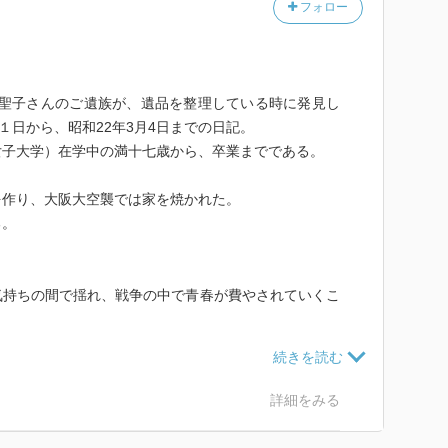
フォロー
己くんがやってきていよいよということになったとい
田辺聖子さんのご遺族が、遺品を整理している時に発見し
機が入ってきて投下した爆弾が原子爆弾らしく2発で2
１日から、昭和22年3月4日までの日記。
二万というが呉からの電話のこで詳細は不明である。
女子大学）在学中の満十七歳から、卒業までである。
なく彼ら（軍人たち）と共に心中するのである。悔しい
だという事である。この感慨だけでも方法を講じて後に
を作り、大阪大空襲では家を焼かれた。
のではなく知りつつやむを得ず死んだのだということ
る。
いている！
気持ちの間で揺れ、戦争の中で青春が費やされていくこ
め）から原爆の話を立ち話で聞く。
が勝利を占める。原子爆弾には絶対抵抗できないから
戦の日には悲憤慷慨している。
ていた。その原子爆弾がついに出現したというのだ。衝
た瞬間だったろう。
ったきり口がきけなかった。
詳細をみる
ちはやく聴いている。
トが賑わっているという描写があり、復興の早さ、人々