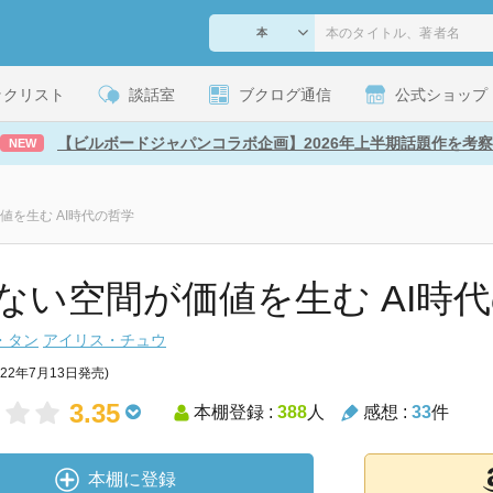
ックリスト
談話室
ブクログ通信
公式ショップ
【ビルボードジャパンコラボ企画】2026年上半期話題作を考察
NEW
値を生む AI時代の哲学
ない空間が価値を生む AI時
・タン
アイリス・チュウ
022年7月13日発売)
3.35
本棚登録 :
388
人
感想 :
33
件
本棚に登録