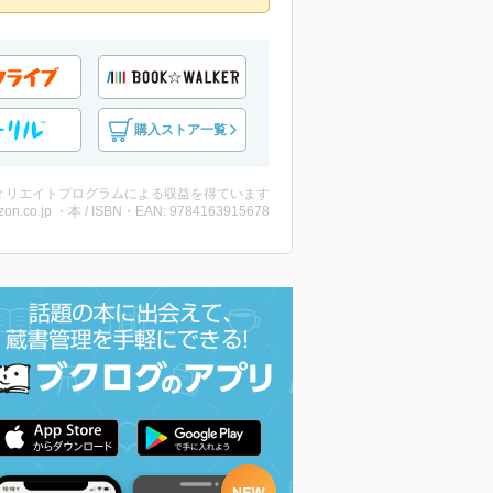
購入ストア一覧
ィリエイトプログラムによる収益を得ています
on.co.jp ・本 / ISBN・EAN: 9784163915678