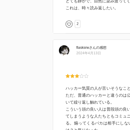
とても静かで、自然に染み渡って
これは、時々読み返したい。
2
flasksrw
さん
の感想
2024年4月13日
ハッカー気質の人が言いそうなこ
ただ、普通のハッカーと違うのは
いて繰り返し触れている。
こういう頭の良い人は普段頭の良
てしまうような人たちともコミュ
る。煽ってくるバカは相手にしな