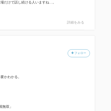
立場だけで話し続ける人いますね…。
詳細をみる
フォロー
必要かわかる。
国無双」