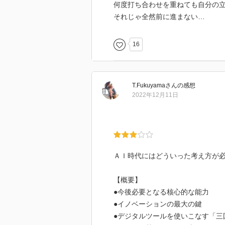
何度打ち合わせを重ねても自分の
それじゃ全然前に進まない…
16
T.Fukuyama
さん
の感想
2022年12月11日
ＡＩ時代にはどういった考え方が
【概要】
●今後必要となる核心的な能力
●イノベーションの最大の鍵
●デジタルツールを使いこなす「三