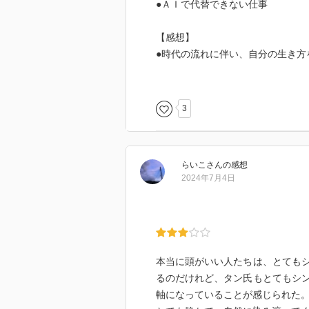
●ＡＩで代替できない仕事
【感想】
●時代の流れに伴い、自分の生き方
●特に、人間の仕事がＡＩで代替
ちた内容であった。
3
らいこ
さん
の感想
2024年7月4日
本当に頭がいい人たちは、とても
るのだけれど、タン氏もとてもシ
軸になっていることが感じられた