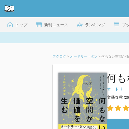
トップ
新刊ニュース
ランキング
ブ
ブクログ
>
オードリー・タン
>
何もない空間が価
何も
オードリー
文藝春秋
(2