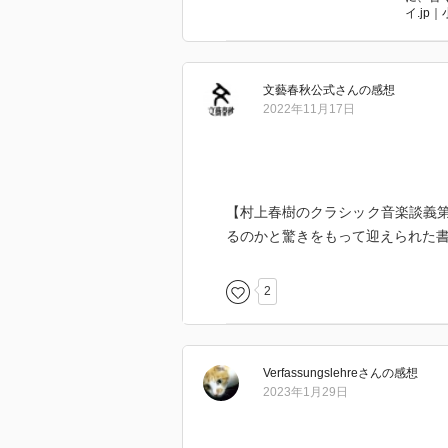
イ.jp
文藝春秋公式
さん
の感想
2022年11月17日
【村上春樹のクラシック音楽談義
るのかと驚きをもって迎えられた
2
Verfassungslehre
さん
の感想
2023年1月29日