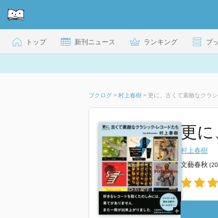
トップ
新刊ニュース
ランキング
ブ
ブクログ
>
村上春樹
>
更に、古くて素敵なクラシ
更に
村上春樹
文藝春秋
(2