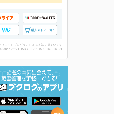
購入ストア一覧
ィリエイトプログラムによる収益を得ています
・本 (384ページ) / ISBN・EAN: 9784163916101