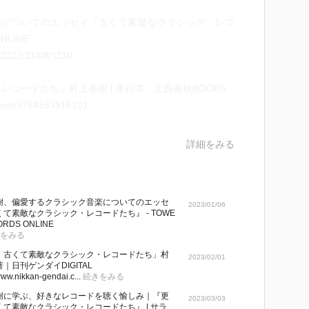
楽についてのエッセイ『古くて素敵なクラシック・レコ
NLINE
em/2022/11/08/1110
ードたち』村上春樹 | 単行本 - 文藝春秋BOOKS
k/num/9784163916101
詳細をみる
樹、偏愛するクラシック音楽についてのエッセ
2023/01/06
て素敵なクラシック・レコードたち』 - TOWE
ORDS ONLINE
をみる
、古くて素敵なクラシック・レコードたち」村
2023/02/01
｜日刊ゲンダイDIGITAL
www.nikkan-gendai.c...
続きをみる
樹に学ぶ、好きなレコードを聴く愉しみ｜『更
2023/03/03
くて素敵なクラシック・レコードたち』 | サラ