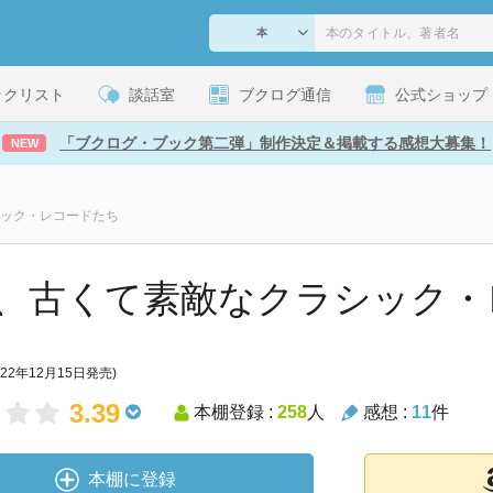
ックリスト
談話室
ブクログ通信
公式ショップ
「ブクログ・ブック第二弾」制作決定＆掲載する感想大募集！
NEW
ック・レコードたち
、古くて素敵なクラシック・
022年12月15日発売)
3.39
本棚登録 :
258
人
感想 :
11
件
本棚に登録