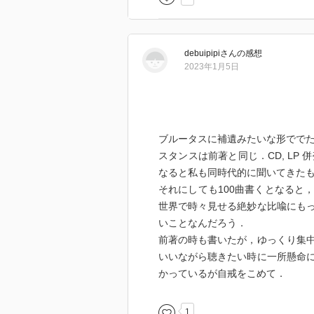
debuipipi
さん
の感想
2023年1月5日
ブルータスに補遺みたいな形でで
スタンスは前著と同じ．CD, LP
なると私も同時代的に聞いてきた
それにしても100曲書くとなると
世界で時々見せる絶妙な比喩にも
いことなんだろう．
前著の時も書いたが，ゆっくり集
いいながら聴きたい時に一所懸命
かっているが自戒をこめて．
1