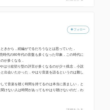
フォロー
たときから，続編がでるだろうなとは思っていた．
 併売時代の80年代の音盤も多くなった印象．この時代に
ものが多くなる．
，やはり紋切り型の評言が多くなるのが少々残念．小説
っと出会いたかった．やはり音楽を語るというのは難し
中して音楽を聴く時間を持てるのは本当に羨ましい．と
に聞けない人は時間があってもやはり聴けないのだ．わ
詳細をみる