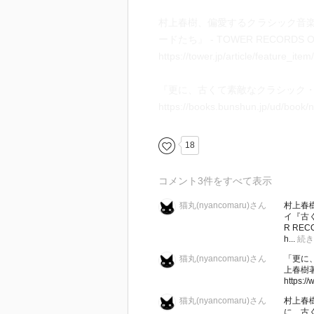
村上春樹、偏愛するクラシック音
ードたち』 - TOWER RECORDS O
https://tower.jp/article/feature_it
『更に、古くて素敵なクラシック・レコ
https://books.bunshun.jp/ud/boo
18
コメント
3
件をすべて表示
猫丸(nyancomaru)さん
村上春
イ『古く
R REC
h...
続き
猫丸(nyancomaru)さん
「更に
上春樹著
https://
猫丸(nyancomaru)さん
村上春
に、古