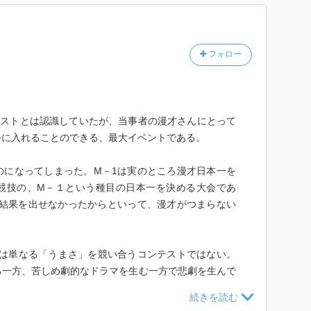
で勝てないのか」をナイツの塙さんと一緒に製作した中村
本であるならば、こちらはM-1のドキュメンタリー本
するまでの2010年に的を絞り、M-1という大舞台に人
フォロー
、本人たちへのインタビューを交えながら丁寧にまとめ
の大部分は「笑い飯」の話である。何故かと言えば、20
テストとは認識していたが、当事者の漫才さんにとって
でM-1の決勝ラウンドに進出しており、休止前の最後の大
手に入れることのできる、最大イベントである。
1の申し子」だからだ。M-1の歴史を追うことは、必然
ながってくる。
のになってしまった。M－1は実のところ漫才日本一を
競技の、M－１という種目の日本一を決める大会であ
。M-1優勝前こそ協力して活動していたものの、優勝
た結果を出せなかったからといって、漫才がつまらない
ないという。そのネタ合わせ中も常に殺伐としており、
素っ気なくリアクションするばかりだ。そんなピリピリ
収穫を得られずに解散、というのが当たり前らしい。西
1は単なる「うまさ」を競い合うコンテストではない。
に初めて「アタリ」が来る。そこからまた夜遅くまで頭
る一方、苦しめ劇的なドラマを生む一方で悲劇を生んで
れてやっと形になるという。
率、非合理、非論理。それが笑い飯のネタ作りだ。