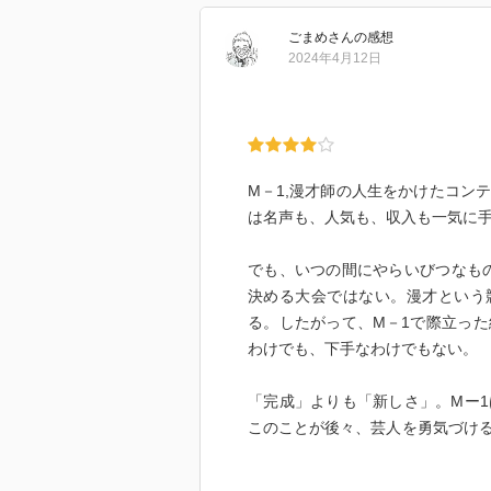
は「言い訳 関東芸人はなぜM-1
ごまめ
さん
の感想
計さん。「言い訳」がM-1の戦術
2024年4月12日
だ。第一回大会の2001年から休止
生を捧げた芸人たちの生きざまを
ている。
本書は「M-1本」であるが、中身
M－1,漫才師の人生をかけたコン
02年から2010年まで、9年連続
は名声も、人気も、収入も一気に
会で悲願の初優勝を果たした「M-
的に笑い飯の歴史を追うことにつ
でも、いつの間にやらいびつなも
決める大会ではない。漫才という
実は、笑い飯はコンビ仲が良くない
る。したがって、M－1で際立っ
後はネタ合わせ以外全く口を利か
わけでも、下手なわけでもない。
哲夫が考えるネタに対して西田が
する空気が明け方まで続き、何も
「完成」よりも「新しさ」。Mー
田がぼんやりと興味を示したとき
このことが後々、芸人を勇気づけ
をひねり、打合せ室から笑いが漏
いく。
二人は決して歩み寄らない。非効