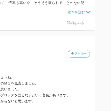
きて、倍率も高い今、そうそう破られることのない記
を対比させる。光をより輝かせるために。影をより深く
M-1は出たい大会でも、出なきゃならない大会でもな
、意外と千鳥や他の優勝芸人ほど、笑い飯が全国区のT
光が発する光量あまりの眩しさに、引き寄せられずには
かるエピソードがありました。
詳細をみる
――――――――――――――
度観たいと思いました。今の20代くらいからなら、リアル
笑いなんてM-1でしか見ないよ」という人にも是非オ
うし、本の内容も「あー、あの時のか」ととっつける部
が、千鳥、ブラマヨ、キングコング、チュートリアル、
たちが直に当時の様子を語ってくれるのは大変貴重だ。
フォロー
の「新スタイル」の模索が非常に面白かった。ダウンタ
ようなエピソードとか、取材も綿密にされていて、読み
られたチュートリアルの快進撃、笑い飯に「おもろない
モデルチェンジなど、M-1を勝ち上がるためにはここ
思い知らされることがいっぱいだった。
しょうね。
しゃべくり漫才」「コント漫才」とは一線を画す亜流た
年のＭ１を見直しました。
M-1が「新スタイル」を受け入れ続けてきたからであ
と思いました。
ルボケ」という新スタイルを生み出した笑い飯がいる。
がプロレスを語るな」という言葉があります。
ることが出来るのも、本書の面白さの一つだろう。
わからないと思います。
――――――――――――――