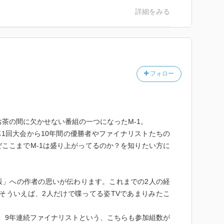
の後には雲泥の差がある。
詳細をみる
の強さ」がたくさん語られる。かつてのbaseよしも
組、漫才とは何か。笑いとは何か。その核心を、その真
言わんばかりに殺伐としていたという。プライベートで
がM－1の審査員になるのを拒まれるのもわかる気がし
たら必ず面白いことをやって戻らなければならない。笑
出すのは当たり前で、それについて来られなかった芸人
な弱肉強食の環境で笑い飯の二人はどちらも「相方より
それは狂気に満ちたものになっていく・・。
のだから、自然と「オレがオレが」の空気になってしま
フォロー
える「ダブルボケ」自体が、相手がウケているのが我慢
手のボケでウケると、我慢できない。俺の方がもっとお
お茶の間に欠かせない番組の一つになったM-1。
ボケられるダブルボケが作られたのだという。
第1回大会から10年間の優勝者やファイナリストたちの
ここまでM-1は盛り上がってるのか？を知りたい方に
。コンビ内でのボケとツッコミ然り、他の芸人とのぶつ
めに、「俺のほうが面白い」という意識を心の中に持た
ジが最高潮に高まるのが、M-1決勝の舞台だった。最
飯」への作者の思いが伝わります。これまでの2人の経
日も寝ないでネタを考えて、何百回も練習してくる。そ
そういえば、2人だけで喋ってる姿TVであまりみたこ
いという地獄を経験し、それでもまたM-1に挑み続け
、9年連続ファイナリストという、こちらも参加組数が