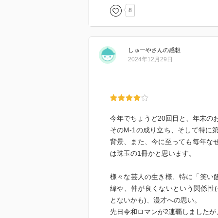
でもそこでの優勝者と敗退者のそ
8
本書にはこうした「哲夫と西田の我
単にあははと笑っていたテレビ番
とでは、「面白くない奴は死」と
髄をのぞき見たようで、色んな方
はずっと笑かし合いで、席を立っ
ます。
いのためなら恥も下半身もさらけ
しゅーや
さん
の感想
はお笑い界から去っていく。そん
2024年12月29日
真剣に取り組めば取り組むだけ、
俺のほうが面白い」と思っていた
うわけだ。
そもそも、笑い飯の代名詞とも言
できないがゆえの発明だった。相
今年でちょうど20回目と、年末の
もしろい。だからお互いが公平に
そのM-1の成り立ち、そして特に
背景、また、今に至っても毎年なぜ
漫才とは結局、「ケンカ」なのだ
は珠玉の1冊かと思います。
かり合い然り。芸人は生き残るた
ざるを得ない。そしてそのボルテー
様々な芸人の生き様、特に「笑い
高峰の舞台に立つため、芸人は何
緯や、仲が良くないという関係性(
れを否定され、誰も笑ってくれな
とないかも)、漫才への思い。
る。
先日令和ロマンが2連覇しましたが