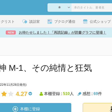
ックリスト
談話室
ブクログ通信
公式ショップ
お待たせしました！「再読記録」が読書グラフに登場！
NEW
神 M-1、その純情と狂気
022年11月28日発売)
4.27
本棚登録 :
510
人
感想 :
69
件
本棚に登録