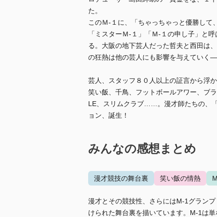
た。
このＭ‐１に、「ちゃっちゃっと優勝して
「ミスターＭ‐１」「Ｍ‐１の申し子」と
る。大阪の地下芸人だった哲夫と西田は、
の狂熱は他の芸人にも影響を与えていく―
芸人、スタッフ８０人以上の証言から浮か
笑い飯、千鳥、フットボールアワー、ブラッ
LE、スリムクラブ……。漫才師たちの、
ョン、誕生！
みんなの感想まとめ
漫才競技の舞台裏
笑い飯の情熱
漫才とその競技性、さらにはM-1グラン
けられた舞台裏を描いています。M-1は