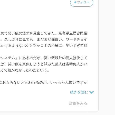
フォロー
ためて笑い飯の漫才を見直してみた。奈良県立歴史民俗
…。久しぶりに見ても、まだまだ面白い。ワードチョイ
みかけるようなボケとツッコミの応酬に、笑いすぎて頬
ケシステム」にあるのだが、笑い飯以外の芸人は決して
えば、笑い飯を真似しようと試みた芸人は当時何人かい
低くて続かなかったのだという。
におもろないと言われるのが、いっちゃん怖いですか
園は、まだ笑い飯が無名だった頃から「この人らが売れ
思っていたという。
それが「笑い飯」であった。
詳細をみる
ちのヒストリーを追ったノンフィクションである。筆者