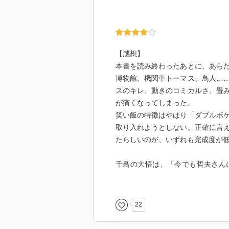
【感想】
本書を読み終わったあとに、あら
博物館、機関車トーマス、鳥人…
スのキレ、動きのコミカルさ、畳
が痛くなってしまった。
笑い飯の特徴はやはり「ダブルボ
取り入れようとしない。正確に言
たらしいのが、いずれも完成度が
千鳥の大悟は、「今でも哲夫さん
ら」とこぼす。元アジアンの馬場
んかったら、誰が売れんねん」と
笑いの開拓者、唯一無二の存在。
22
本書は、M-1に命を賭けた芸人た