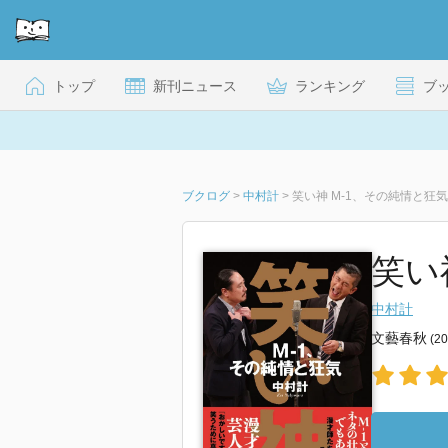
トップ
新刊ニュース
ランキング
ブ
ブクログ
>
中村計
>
笑い神 M-1、その純情と狂気
笑い
中村計
文藝春秋
(2