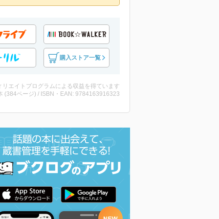
購入ストア一覧
ィリエイトプログラムによる収益を得ています
・本 (384ページ) / ISBN・EAN: 9784163916323