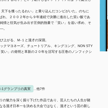
、天下を獲ったるわい」と乗り込んだコンビがいた。のちに
呼ばれ、２００２年から９年連続で決勝に進出した笑い飯であ
純情と狂気が生み出す圧倒的熱量で「笑い」を追い求め、そ
―。
び上がる、Ｍ‐１と漫才の深淵。
クマヨネーズ、チュートリアル、キングコング、NON STY
「笑い」の発明と革新の２０年を活写する圧巻のノンフィクシ
M-1グランプリの真実
...他7件
プリの魅力を深く掘り下げた作品であり、芸人たちの人生が賭
単なる漫才日本一を決める大会ではなく、漫才という芸の新し