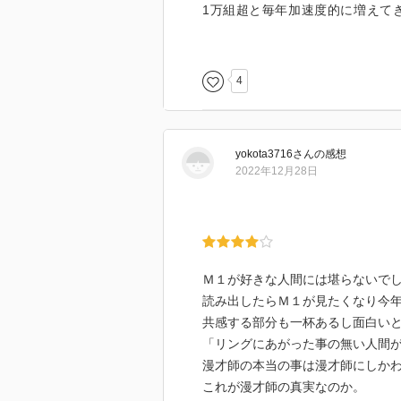
1万組超と毎年加速度的に増えて
――M-1は、残酷なまでに光と影
録。
するために。（略）芸人にとって、
そこまでのことを打ち立てながら
かった。出ざるを得ないのだ。栄
V番組で見かけない背景も、少しわ
4
いられないのだった。
―――――――――――――――
M-1の2010年大会までをもう1
本書はお笑い好きのみならず、「お
タイムで観れた回もあったでしょ
yokota3716
さん
の感想
ススメの一冊だ。主役は笑い飯だ
分はあるかと。
2022年12月28日
ノンスタイルなど、かつての王者
個人的には、M-1生き残りのため
麒麟の川島さんに突っ込んで聞く
ウン松本に「最低点」を突き付け
応えある本でした。
やつ」認定をされたノンスタイルの
までやらなければならないのかと
Ｍ１が好きな人間には堪らないで
再開後の2015年以降、王道の「
読み出したらＭ１が見たくなり今
ちが認められるようになったのも、
共感する部分も一杯あるし面白い
る。そして、その源流には「ダブ
「リングにあがった事の無い人間
そうした「漫才手法」の変遷を辿
漫才師の本当の事は漫才師にしか
―――――――――――――――
これが漫才師の真実なのか。