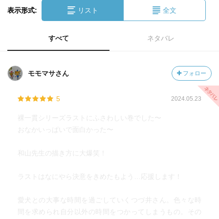
表示形式:
リスト
全文
すべて
ネタバレ
モモマサさん
フォロー
5
2024.05.23
裸一貫シリーズラストにふさわしい巻でした〜
おなかいっぱいで面白かった〜
和山先生の描き方に大爆笑！
ラストはなにやら決意をきめたもよう…応援します！
愛犬との大事な時間を過ごしていくつづ井さん。色々な時
間を求められ自分以外の時間をつかってしまうもの。その