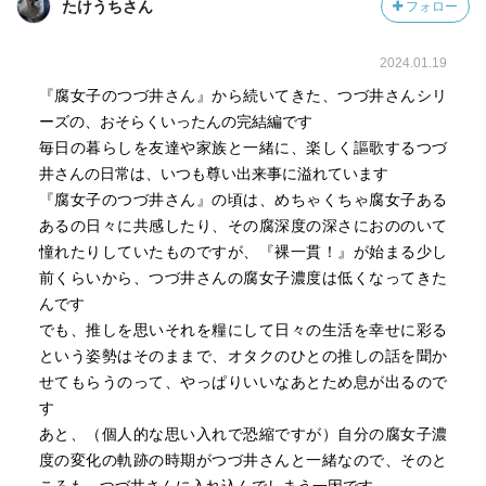
たけうちさん
フォロー
2024.01.19
『腐女子のつづ井さん』から続いてきた、つづ井さんシリ
ーズの、おそらくいったんの完結編です
毎日の暮らしを友達や家族と一緒に、楽しく謳歌するつづ
井さんの日常は、いつも尊い出来事に溢れています
『腐女子のつづ井さん』の頃は、めちゃくちゃ腐女子ある
あるの日々に共感したり、その腐深度の深さにおののいて
憧れたりしていたものですが、『裸一貫！』が始まる少し
前くらいから、つづ井さんの腐女子濃度は低くなってきた
んです
でも、推しを思いそれを糧にして日々の生活を幸せに彩る
という姿勢はそのままで、オタクのひとの推しの話を聞か
せてもらうのって、やっぱりいいなあとため息が出るので
す
あと、（個人的な思い入れで恐縮ですが）自分の腐女子濃
度の変化の軌跡の時期がつづ井さんと一緒なので、そのと