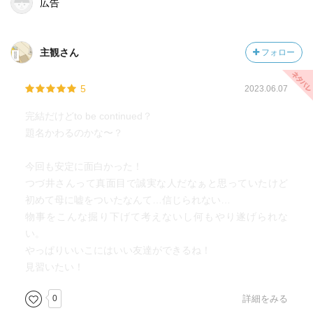
広告
主観さん
フォロー
5
2023.06.07
完結だけどto be continued？
題名かわるのかな〜？
今回も安定に面白かった！
つづ井さんって真面目で誠実な人だなぁと思っていたけど
初めて母に嘘をついたなんて…信じられない…
物事をこんな掘り下げて考えないし何もやり遂げられな
い。
やっぱりいいこにはいい友達ができるね！
見習いたい！
0
詳細をみる