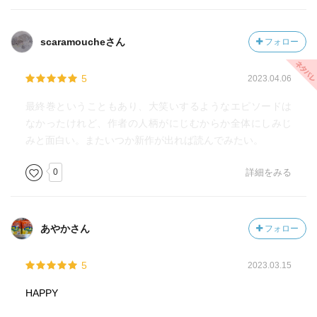
scaramoucheさん
フォロー
5
2023.04.06
最終巻ということもあり、大笑いするようなエピソードは
なかったけれど、作者の人柄がにじむからか全体にしみじ
みと面白い。またいつか新作が出れば読んでみたい。
0
詳細をみる
あやかさん
フォロー
5
2023.03.15
HAPPY