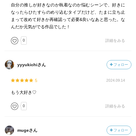
自分の推しが好きなのか執着なのか悩むシーンで、好きに
なったらひたすらのめり込むタイプだけど、たまに立ち止
まって改めて好きか再確認って必要&良いなあと思った。な
んだか元気がでる作品でした！
0
詳細をみる
yyyukichiさん
フォロー
5
2024.09.14
もう大好き♡
0
詳細をみる
mugeさん
フォロー