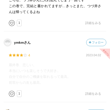
ころも、つづ井さんに入れ込んでしまう一因です
この巻で、完結と書かれてますが…きっとまた、つづ井さ
んは帰ってくるよね
1
詳細をみる
ymkmさん
フォロー
4
2023.04.02
最終巻、悲しい。
本当にいつも楽しそうで大好き。
自分で自分のご機嫌を取れるって最高。
前世からの友も最高。
1
詳細をみる