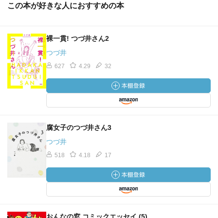
この本が好きな人におすすめの本
裸一貫! つづ井さん2
つづ井
627
4.29
32
腐女子のつづ井さん3
つづ井
518
4.18
17
おんなの窓 コミックエッセイ (5)