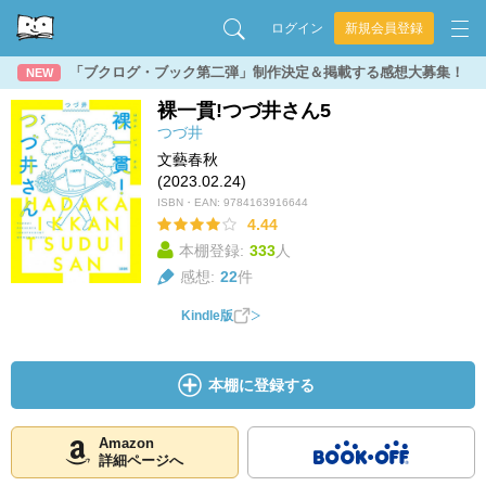
ログイン
新規会員登録
「ブクログ・ブック第二弾」制作決定＆掲載する感想大募集！
NEW
裸一貫!つづ井さん5
つづ井
文藝春秋
(2023.02.24)
ISBN・EAN:
9784163916644
4.44
本棚登録:
333
人
感想:
22
件
Kindle版
本棚に登録する
Amazon
詳細ページへ