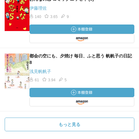
伊藤理佐
140
3.65
9
都会の空にも、夕焼け 毎日、ふと思う 帆帆子の日記
8
浅見帆帆子
61
3.94
5
もっと見る