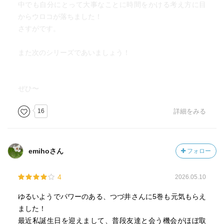
中でも自分にとって大事なことに時間をかける考え方に目
からウロコが落ちました！
さすがです。
また次のシリーズであいましょう！
ぜひ〜
16
詳細をみる
emihoさん
フォロー
4
2026.05.10
ゆるいようでパワーのある、つづ井さんに5巻も元気もらえ
ました！
最近私誕生日を迎えまして、普段友達と会う機会がほぼ取