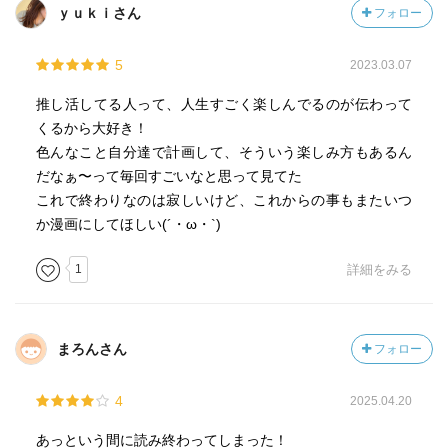
ｙｕｋｉさん
フォロー
5
2023.03.07
推し活してる人って、人生すごく楽しんでるのが伝わって
くるから大好き！
色んなこと自分達で計画して、そういう楽しみ方もあるん
だなぁ〜って毎回すごいなと思って見てた
これで終わりなのは寂しいけど、これからの事もまたいつ
か漫画にしてほしい(´・ω・`)
1
詳細をみる
まろんさん
フォロー
4
2025.04.20
あっという間に読み終わってしまった！