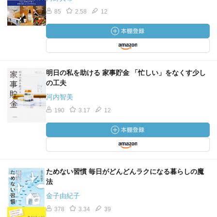
85
2.58
12
明日の私を助ける 家事貯金 「忙しい」をなくす少し
の工夫
河内智美
190
3.17
12
ためない習慣 毎日がどんどんラクになる暮らしの魔
法
金子由紀子
378
3.34
39