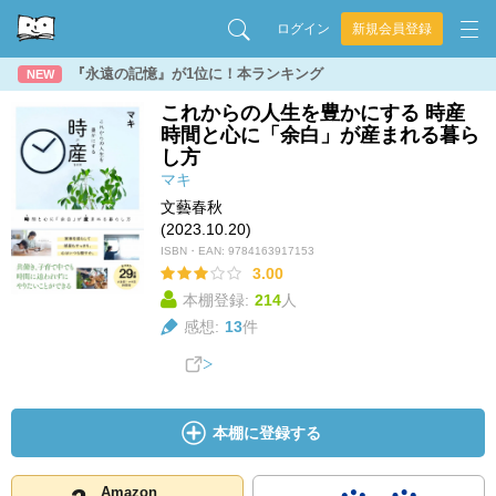
ログイン
新規会員登録
『永遠の記憶』が1位に！本ランキング
NEW
これからの人生を豊かにする 時産
時間と心に「余白」が産まれる暮ら
し方
マキ
文藝春秋
(2023.10.20)
ISBN・EAN:
9784163917153
3.00
本棚登録:
214
人
感想:
13
件
本棚に登録する
Amazon