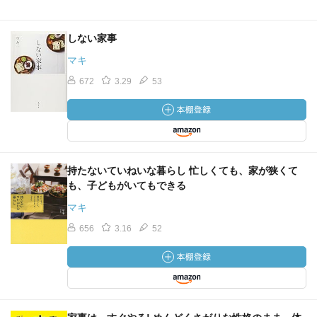
しない家事
マキ
672
3.29
53
持たないていねいな暮らし 忙しくても、家が狭くて
も、子どもがいてもできる
マキ
656
3.16
52