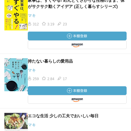
家事は、すぐやる! めんどくさがりな性格のまま、体
がサクサク動くアイデア (正しく暮らすシリーズ)
マキ
312
3.19
23
持たない暮らしの愛用品
マキ
259
2.84
17
エコな生活 少しの工夫でおいしい毎日
マキ